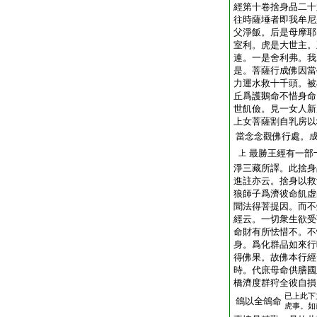
經第十卷捨身品二十
往時薩埵者即我牟尼
父淨飯。后是母摩耶
室利。虎是大世主。
連。一是舍利弗。我
是。菩薩行成佛因當
力運水救十千頭。被
丘爲護鵝命不惜身命
世飢儉。見一女人新
上女菩薩割自乳房以
當念念觀佛行處。
最勝王經有一部
上
淨三藏所譯。此捨身
進註亦云。捨身以救
狼師子爲濟彼命飢虚
聞法得菩提因。而不
經云。一切衆生欲受
命財有所怯惜不。不
身。爲化群品如來行
得佛果。故佛本行經
時。代庶母命供膳國
橋濟度群狩全彼自損
已上此下
鴿以全鴿命
虎事。如