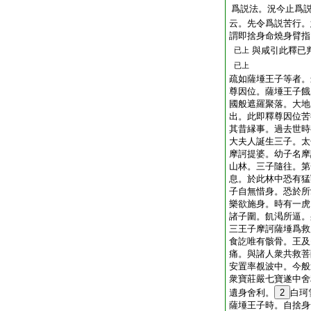
爲説法。況今止爲
云。先令爲説苦行。
謂即捨身命燒身臂指
與咸引此釋已
已上
已上
疏
如薩埵王子等者。
尊因位。薩埵王子餓
國般遮羅聚落。大地
出。此即釋尊因位苦
其昔縁事。過去世時
大夫人誕生三子。太
摩訶提婆。幼子名摩
山林。三子隨往。第
息。於此林中恐有猛
子自無惜身。恐於所
樂欲施身。時有一虎
諸子圍。飢渇所逼。
三王子摩訶薩埵爲救
食訖唯有骸骨。王及
痛。與諸人衆共救菩
安置率覩波中。今般
衆寶莊嚴七寶遂中舍
遺身舍利。
2
白珂
薩埵王子時。自捨身