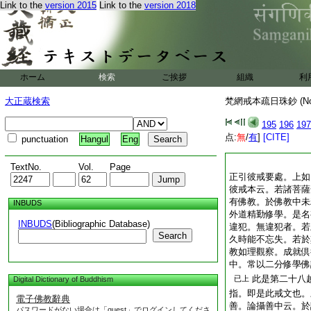
Link to the
version 2015
Link to the
version 2018
ホーム
検索
ご挨拶
組織
利
大正蔵検索
梵網戒本疏日珠鈔 (N
195
196
197
点:
無
/
有
]
[CITE]
punctuation
Hangul
Eng
TextNo.
Vol.
Page
正引彼戒要處。上如
彼戒本云。若諸菩薩
有佛教。於佛教中未
INBUDS
外道精勤修學。是名
INBUDS
(Bibliographic Database)
違犯。無違犯者。若
Search
久時能不忘失。若於
教如理觀察。成就倶
中。常以二分修學佛
此是第二十八
已上
Digital Dictionary of Buddhism
指。即是此戒文也。
電子佛教辭典
善。論攝善中云。於
パスワードがない場合は「guest」でログインしてくださ