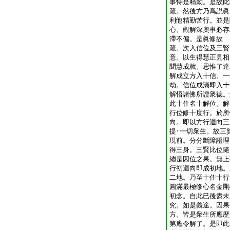
事恃是精勤。是故此
疏。然後方乃爲説眞
利他精勤苦行。並是
心。觀解深奧事必存
滯不偏。是眞修故
疏。次入信位及三賢
意。以生得慧正見相
聞慧成就。思惟了達
解成立方入十信。一
劫。信位成滿即入十
解悟諸佛所證衆徳。
此十住名十解位。解
行位修十度行。於所
向。即以方行迴向三
提･一切衆生。故三
現前。分分斷障證理
得三身。三賢比位隨
總是因位之果。無上
行初迴向即成初地。
二地。乃至十住十行
圓滿最極修心名金剛
初念。自此已後盡未
究。如是義途。因果
方。皆是衆生所應歴
第應令解了。是即此