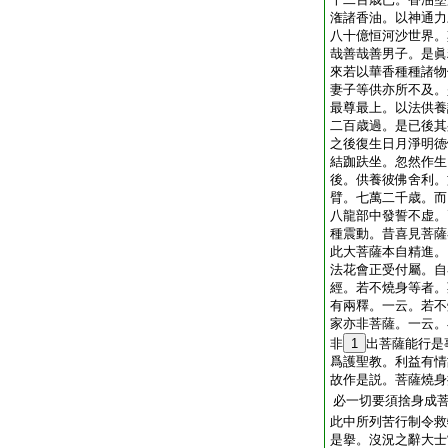
潅諸香油。以神通力
八十億恒河沙世界。
哉善哉善男子。是眞
來若以華香種種諸物
妻子等供亦所不及。
最尊最上。以法供養
二百歳過。是已後其
之後復生日月淨明徳
結跏趺坐。忽然作生
後。供養彼佛舍利。
臂。七萬二千歳。而
八龍部中發誓不虚。
種震動。昔喜見菩薩
此大菩薩本自精進。
法花會正受付屬。自
經。若不燒身等者。
有兩釋。一云。若不
家亦非菩薩。一云。
非
1
出菩薩能行是
爲護聖教。利益有情
故作是説。菩薩燒身
必一切要須捨身成
此中所列苦行制令救
是擧。沒況之辭大士