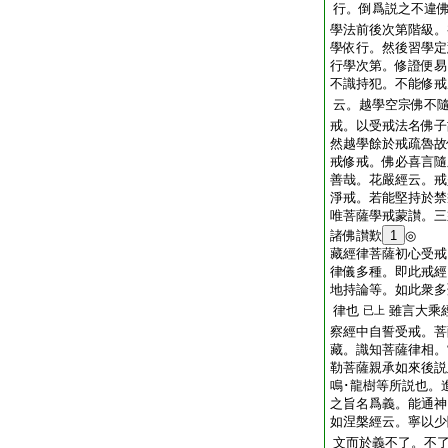
行。倒爲説之不違
學法前後次第階級。
學依行。然後習學定
行學次第。修證便易
不識持犯。不能修戒
云。越學空宗佛不
戒。以受戒法名佛子
然越學餘於戒疏魯故
戒修戒。佛必喜言隨
善哉。花嚴經云。戒
淨戒。若能堅持於禁
唯菩薩學戒蒙讃。三
諸佛讃歎
1
◎
藏經律菩薩初心受戒
律儀多種。即此戒經
地持論等。如此衆多
律也
雖言大乘
已上
察經中自誓受戒。菩
藏。識知菩薩律相。
勒菩薩親承如來後説
鳴･龍樹等所説也。
之旨名爲義。能通神
如涅槃經云。寧以少
文而於義不了。不