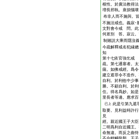
根性。於廣法教得法
増長邪執。衰損惱壞
布非人而不施與。
不施法戒也。義寂･
文對會今戒 問。此
何差別 答。寂云。
制雖説大乘而隱沒
今疏解釋戒名犯縁總
知
第十七依官強乞戒
疏。第七通塞者。太
薩。如佛戒經。爲令
建立遮罪令不造作。
自利。於利他中少事
勝。不顧自利。於利
住。得名爲妙。如是
里長者等邊。應求百
此是引第九遮
已上
取要。見利益時許行
見
經。親近國王子大臣
二明爲利自近國王。
命無違。而反之曲恃
不合輕觸龍顏。王子