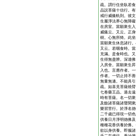
疏。謂行住坐臥若食
品説菩薩十信行。有
戒行威儀軌則。彼文
生履淨法界心無障礙
在房室。當願衆生入
威儀云。又云。正身
樹。心無所猗。此坐
當願衆生休息諸行。
又云。若咽食時。當
充滿。是食時也。又
生得無盡辨。深達佛
入房舍。當願衆生昇
入也。言應作者。一
作者。一切止持不善
無量無邊。不能具引
疏。如喜見菩薩燒臂
七卷藥王品。過去遠
時有菩薩。名一切衆
及餘諸菩薩諸聲聞衆
樂習苦行。於淨名徳
二千歳已得現一切色
供養日月淨明徳佛及
種種花香供養於佛。
欲以身供養。即服諸
千二百歳已。香油塗