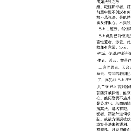
者如法説之故
經。犯輕垢罪者。莊
前重中慳不與説有何
故不爲説法。是他勝
養及嫌恨心。不與説
古迹云。然但
已上
此對已前慳戒
已上
言性遮者。渉云。此
故兼有意業。渉云。
輕垢。倒説經律謗
作者。渉云。亦是
言同異者。天台
上
寂云。聲聞若教訓他
了。亦犯罪
庄
已上
共二乘
言對論
已上
菩薩淨戒律儀。他來
心。嫉妬變異不施其
是染違犯。若由嬾惰
施其法。是名有犯。
犯者。謂諸外道伺求
亂。或欲方便調彼伏
或於是法未善通利。
有羞愧。以惡威儀而