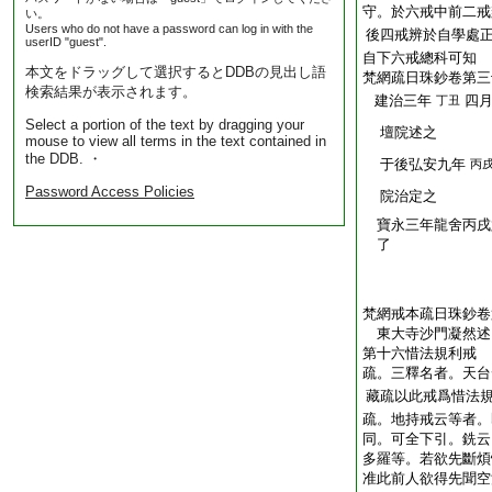
守。於六戒中前二戒
い。
Users who do not have a password can log in with the
後四戒辨於自學處
userID "guest".
自下六戒總科可知
本文をドラッグして選択するとDDBの見出し語
梵網疏日珠鈔卷第
検索結果が表示されます。
建治三年
四
丁丑
Select a portion of the text by dragging your
壇院述之
mouse to view all terms in the text contained in
the DDB. ・
于後弘安九年
丙
Password Access Policies
院治定之 
寶永三年龍舍丙戌
了
梵網戒本疏日珠鈔卷
東大寺沙門凝然
第十六惜法規利戒
疏。三釋名者。天台
藏疏以此戒爲惜法
疏。地持戒云等者。
同。可全下引。銑云
多羅等。若欲先斷煩
准此前人欲得先聞空