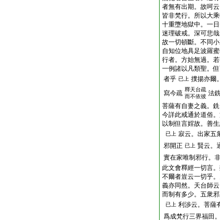
者無有出期。故呵云
皆非梵行。所以大乘
十重墮地獄中。一日
迷理破戒。深可悲哉
故一切頓斷。不同小
自知位地具足波羅蜜
行者。方始無過。若
一例諸以凡類聖。但
者乎
撲揚亦爾
已上
釋天台疏
寫今疏
法
而不依彼
菩薩有自妻之義。銑
今詳此戒通於道俗。
以制但言婬故。善生
寂云。出家五
已上
邪開正
賢云。
已上
實在家唯制邪行。
此文會釋經一切言。
不爾者豈云一切乎。
義亦同然。天台師云
而制有多少。五衆邪
利渉云。菩薩
已上
爲成梵行三界福田