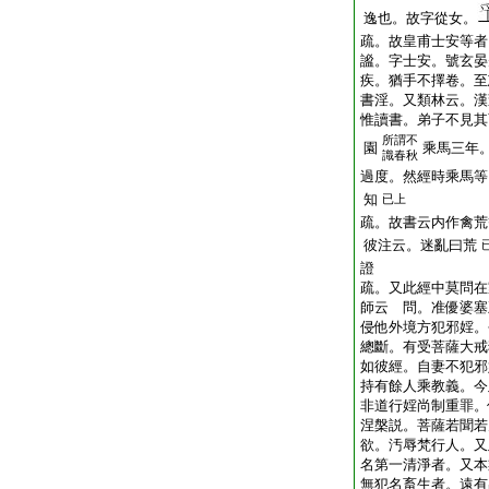
逸也。故字從女。
疏。故皇甫士安等者
謐。字士安。號玄晏
疾。猶手不擇卷。至
書淫。又類林云。漢
惟讀書。弟子不見其
所謂不
園
乘馬三年
識春秋
過度。然經時乘馬等
知
已上
疏。故書云内作禽荒
彼注云。迷亂曰荒
證
疏。又此經中莫問在
師云 問。准優婆塞
侵他外境方犯邪婬。
總斷。有受菩薩大戒
如彼經。自妻不犯邪
持有餘人乘教義。今
非道行婬尚制重罪。
涅槃説。菩薩若聞若
欲。汚辱梵行人。又
名第一清淨者。又本
無犯名畜生者。遠有