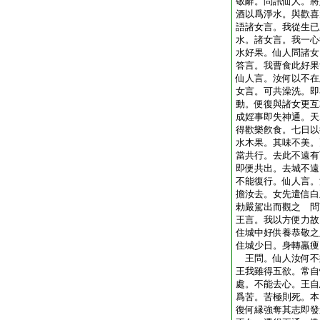
敬辭。問訊仙人。將
酒以爲淨水。與歡喜
語諸女言。我從生已
水。諸女言。我一心
水好果。仙人問諸女
答言。我曹食此好果
仙人言。汝何以不在
女言。可共澡洗。即
動。便復與諸女更互
成婬事即失神通。天
得歡樂飮食。七日以
水木果。其味不美。
當共行。去此不遠有
即便共出。去城不遠
不能復行。仙人言。
擔汝去。女先遣信白
勅嚴駕出而觀之 問
王言。我以方便力故
住城中好供養恭敬之
住城少日。身轉羸痩
王問。仙人汝何不
王我雖得五欲。常自
處。不能去心。王自
爲苦。苦極則死。本
復何縁強奪其志即發