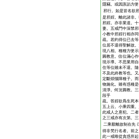
隱竊。或因誑諂方便
邪行。如是皆名欲
是邪婬。離此諸非。
邪婬。亦非業道。十
妻。五戒門中深禁邪
小教中邪婬行相亦同
疏。若約得位已去等
位居不退得聖解故。
現八相。種種方便示
圓教意。信位滿心作
現示導。不思業用自
住等位雖未不退。隨
不及此終教等也。又
定斷煩惱障種子。而
物施化。雖有惑種是
清淨。何況圓教。三
段乎
疏。答婬欲爲生死本
五上云。小乘四重。
此戒人之憙犯。二者
之三戒亦有次第。三
二乘厭離故制在先
得非梵行名者。前之
此一戒唯從貪惑所起