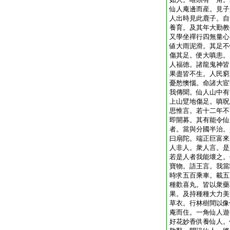
仙人庵邊而産。見子
人出時見此鹿子。自
養育。及其年大勤教
又學坐禪行四無量心
値大雨泥滑。其足不
傷其足。便大嗔恚。
人福徳。諸龍鬼神皆
果盡皆不生。人民窮
憂愁懊惱。命諸大宦
我傳聞。仙人山中有
上山躄地傷足。嗔呪
思惟言。若十二年不
即開募。其有能令仙
者。當與分國半治。
曰扇陀。端正巨富來
人非人。衆人言。是
若是人者我能壞之。
寶物。語王言。我當
時求五百乘車。載五
種歡喜丸。皆以衆藥
果。及持種種大力美
草衣。行林樹間以像
庵而住。一角仙人遊
好花妙香供養仙人。