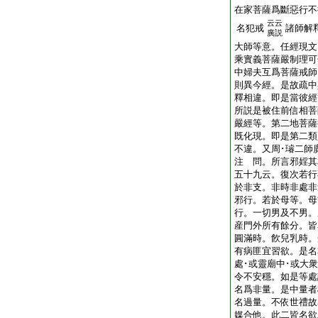
在家菩薩爲斷惡行不
云云
名犯戒
諸師解
廣説
大師等意。任經現文
乘實義菩薩嚴制理可
中婦夫互爲菩薩戒師
則異今經。是故疏中
釋相違。即是當彼經
所説是被住前信相菩
嚴經等。第二地菩薩
既化現。即是第二類
不違。又周･璿二師
注 問。所言邪婬其
五十九云。復次若行
於非支。非時非處非
邪行。若於母等。母
行。一切男及不男。
産門外所有餘分。皆
圓滿時。飮兒乳時。
有病匪宜習欲。是名
處･或靈廟中･或大
令不安穩。如是等處
名爲非量。是中量者
名過量。不依世禮故
媒合他。此二皆名欲