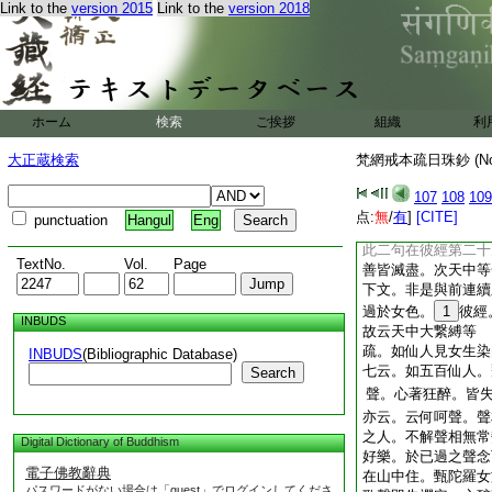
亦是違制。在家二衆
Link to the
version 2015
Link to the
version 2018
得業罪亦犯制罪。在
自妻全無有罪。亦無
門。亦同此相訓在家
薩如常所制。在家菩
故。而得今經諸師異
ホーム
検索
ご挨拶
組織
利
成即疏主意。亦如下
兼業之罪有此意故
大正蔵検索
梵網戒本疏日珠鈔 (N
疏。欲海愛河漂溺無
十八云。境界所漂在
107
108
109
生死海。流轉常行
点:
無
/
有
]
[CITE]
punctuation
Hangul
Eng
疏。女人壞世間等者
此二句在彼經第二十
TextNo.
Vol.
Page
善皆滅盡。次天中等
下文。非是與前連續
過於女色。
1
彼經
INBUDS
故云天中大繋縛等
疏。如仙人見女生染
INBUDS
(Bibliographic Database)
七云。如五百仙人。
Search
聲。心著狂醉。皆
亦云。云何呵聲。聲
之人。不解聲相無常
Digital Dictionary of Buddhism
好樂。於已過之聲念
電子佛教辭典
在山中住。甄陀羅女
パスワードがない場合は「guest」でログインしてくださ