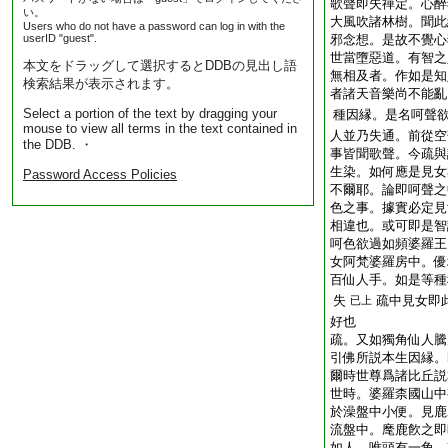
歌聲即失禪定。心醉
い。
大風吹諸林樹。聞此
Users who do not have a password can log in with the
userID "guest".
邪念想。是故不覺心
世當墮惡道。有智之
本文をドラッグして選択するとDDBの見出し語
無相及者。作如是知
検索結果が表示されます。
者諸天音樂尚不能亂
Select a portion of the text by dragging your
種因縁。是名呵聲
mouse to view all terms in the text contained in
人並乃失通。前從空
the DDB. ・
事皆聞歌聲。今疏與
生染。如何應是見女
Password Access Policies
不爾耶。論即呵聲之
色之事。據實必定見
相違也。或可即是智
呵色欲過如頻婆羅王
女阿梵婆羅房中。優
百仙人手。如是等種
失
疏中見女即
已上
好也
疏。又如獨角仙人騰
引佛所説本生因縁。
爾時世尊爲諸比丘説
世時。婆羅柰國山中
於澡盤中小便。見鹿
流盤中。麾鹿飮之即
如人。唯頭有一角。