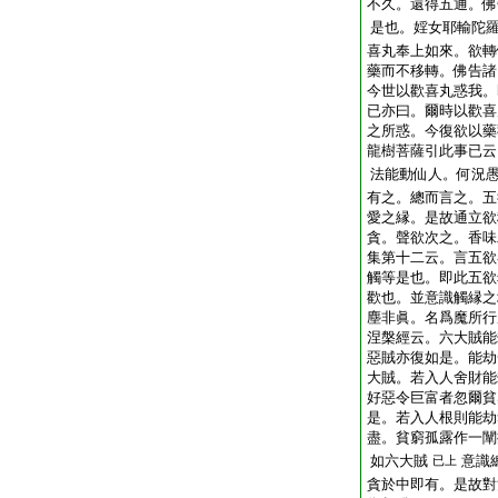
不久。還得五通。佛
是也。婬女耶輸陀
喜丸奉上如來。欲轉
藥而不移轉。佛告諸
今世以歡喜丸惑我。
已亦曰。爾時以歡喜
之所惑。今復欲以藥
龍樹菩薩引此事已云
法能動仙人。何況
有之。總而言之。五
愛之縁。是故通立欲
貪。聲欲次之。香味
集第十二云。言五欲
觸等是也。即此五欲
歡也。並意識觸縁之
塵非眞。名爲魔所行
涅槃經云。六大賊能
惡賊亦復如是。能劫
大賊。若入人舍財能
好惡令巨富者忽爾貧
是。若入人根則能劫
盡。貧窮孤露作一闡
如六大賊
意識
已上
貪於中即有。是故對