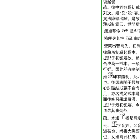
復起發
疏。律中婬欲爲初戒
列次。婬･盜･殺･
貪法障礙出離。是故
殺戒制意云。世間所
無過奪命
是即
乃至
怖便失其性
由
乃至
聲聞出苦爲先。初
律藏所制縁起爲本。
提那子初犯婬故。然
合成爲一戒本。一須
行婬。因此即有略制
婬
即有隨制。此
也。後因跋闍子與故
心殊隨結戒羸不自悔
足。亦名滿足戒本是
而後修習果證羅漢。
提那子最初犯婬。今
道果其事炳然
疏。水邊
者是爲
云。
字音婬。又
過甚也。尚書大禹謨
也。女邊爲邪私者。