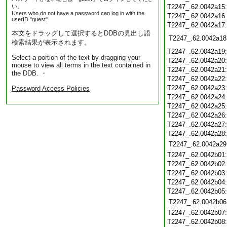
い。
T2247_.62.0042a15
Users who do not have a password can log in with the
T2247_.62.0042a16
userID "guest".
T2247_.62.0042a17
本文をドラッグして選択するとDDBの見出し語
T2247_.62.0042a18
検索結果が表示されます。
T2247_.62.0042a19
Select a portion of the text by dragging your
T2247_.62.0042a20
mouse to view all terms in the text contained in
T2247_.62.0042a21
the DDB. ・
T2247_.62.0042a22
T2247_.62.0042a23
Password Access Policies
T2247_.62.0042a24
T2247_.62.0042a25
T2247_.62.0042a26
T2247_.62.0042a27
T2247_.62.0042a28
T2247_.62.0042a29
T2247_.62.0042b01
T2247_.62.0042b02
T2247_.62.0042b03
T2247_.62.0042b04
T2247_.62.0042b05
T2247_.62.0042b06
T2247_.62.0042b07
T2247_.62.0042b08