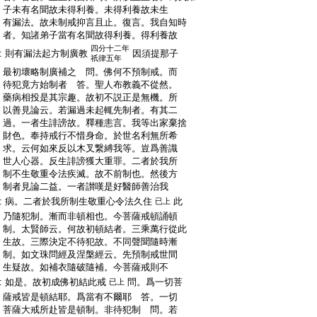
:
子未有名聞故未得利養。未得利養故未生
:
有漏法。故未制戒抑言且止。復言。我自知時
:
者。知諸弟子當有名聞故得利養。得利養故
四分十二年
:
則有漏法起方制廣教
因須提那子
祇律五年
:
最初壞略制廣補之 問。佛何不預制戒。而
:
待犯竟方始制者 答。聖人布教義不從然。
:
藥病相投是其宗趣。故初不説正是無機。所
:
以善見論云。若漏過未起輒先制者。有其二
:
過。一者生誹謗故。釋種恚言。我等出家棄捨
:
財色。奉持戒行不惜身命。於世名利無所希
:
求。云何如來反以木叉繋縛我等。豈爲善識
:
世人心器。反生誹謗獲大重罪。二者於我所
:
制不生敬重令法疾滅。故不前制也。然後方
:
制者見論二益。一者讃嘆是好醫師善治我
:
病。二者於我所制生敬重心令法久住
此
已上
:
乃隨犯制。漸而非頓相也。今菩薩戒頓誦頓
:
制。太賢師云。何故初頓結者。三乘萬行從此
:
生故。三際決定不待犯故。不同聲聞隨時漸
:
制。如文珠問經及涅槃經云。先預制戒世間
:
生疑故。如補衣隨破隨補。今菩薩戒則不
:
如是。故初成佛初結此戒
問。爲一切菩
已上
:
薩戒皆是頓結耶。爲當有不爾耶 答。一切
:
菩薩大戒所赴皆是頓制。非待犯制 問。若