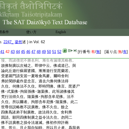
:
上玄談處明云法爾初時結於菩薩波羅提木
:
叉。此則含二義也。故經初言亦通初時。若不
:
爾者。玄談初時云何消釋。初坐之初唯約成
:
佛不可此攝。若非初結之言攝者。更何處攝。
:
故此初言傍通初時之初無過
:
疏。不同聲聞戒者。聲聞乘中初説略戒。于後
用条件
使い方
English
:
因犯方制廣教。鈔批一云。佛初成道十二年
:
前唯説一偈。諸惡莫作諸善奉行。自淨其意
o.
2247_
凝然
述 ) in Vol. 62
:
是諸佛教。故戒經云。於十二年中。爲無事
:
僧説是戒經。從是已後廣分別説即其義也。
41
42
43
44
45
46
47
48
49
50
51
52
[行番号:
有
/
無
] [返り点:
無
/
有
]
:
然上士攝持依言奉用。但中下之輩久參事
:
慢。而諸僧尼不勝名利。漸生有漏壞其略教。
:
故佛制廣以次補之。即律中云。佛成道已。與
:
論此丘遊行蘇羅婆國。漸漸遊行至毘蘭若。
:
受婆羅門請安居一夏唯食馬麥。爾時舍利
:
弗於閑靜處作是念言。過去六佛何佛法得
:
久住。何佛法不久住。即時問佛。佛言。毘婆尸
:
佛･式葉佛･拘留孫佛･迦葉佛。此等諸佛修其
:
梵行法得久住。隨葉佛･拘那含牟尼佛。法不
:
久住。所以爾者。拘那含牟尼佛･隨葉佛。此二
:
世尊但説略教不説廣教。佛不久住。餘之
:
四佛爲諸弟子制廣教。故法得久住。舍利弗
:
因請。願同四佛制廣之益令法久住。勿同二
:
佛不説廣教之損令法速滅。佛初作抑許兩
:
答。答云。且止我自知時。所以且止者。爲我弟