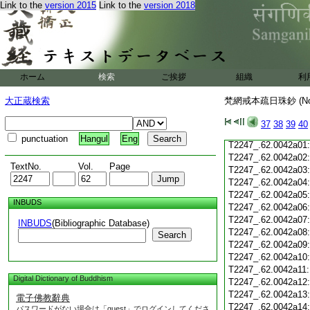
Link to the
version 2015
Link to the
version 2018
T2247_.62.0041c19
T2247_.62.0041c20
T2247_.62.0041c21
T2247_.62.0041c22
T2247_.62.0041c23
T2247_.62.0041c24
ホーム
検索
ご挨拶
組織
利
T2247_.62.0041c25
T2247_.62.0041c26
大正蔵検索
梵網戒本疏日珠鈔 (N
T2247_.62.0041c27
T2247_.62.0041c28
37
38
39
40
T2247_.62.0041c29
punctuation
Hangul
Eng
T2247_.62.0042a01
T2247_.62.0042a02
TextNo.
Vol.
Page
T2247_.62.0042a03
T2247_.62.0042a04
T2247_.62.0042a05
INBUDS
T2247_.62.0042a06
T2247_.62.0042a07
INBUDS
(Bibliographic Database)
T2247_.62.0042a08
Search
T2247_.62.0042a09
T2247_.62.0042a10
T2247_.62.0042a11
Digital Dictionary of Buddhism
T2247_.62.0042a12
T2247_.62.0042a13
電子佛教辭典
T2247_.62.0042a14
パスワードがない場合は「guest」でログインしてくださ