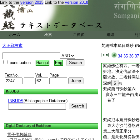
Link to the
version 2015
Link to the
version 2018
是二心。故云一切
也。有障無性不成
不同今教宗義
疏。二次四句釋攝戒
者。以未受時名爲外
ホーム
検索
ご挨拶
組織
利
名入佛位。以其戒善
佛身中所有戒行其體
大正蔵検索
梵網戒本疏日珠鈔 (N
佛位。非證理同名入
覺已眞是諸佛子。從
34
35
36
37
是同應名佛也
已上
punctuation
Hangul
Eng
察經佛位有四。一者
姓地。決定信諸法不
TextNo.
Vol.
Page
願求故。二者解滿法
深解
5
◎
梵網疏日珠鈔第六
INBUDS
寶永三年龍舍丙戌
卷了
INBUDS
(Bibliographic Database)
Search
梵網戒本疏日珠鈔卷
東大寺沙門凝然
Digital Dictionary of Buddhism
第二大段正宗分
電子佛教辭典
疏。是此化身從報佛
パスワードがない場合は「guest」でログインしてくださ