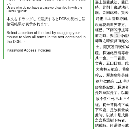
臺上領受戒法。受已
い。
時。此則十會説法已
Users who do not have a password can log in with the
userID "guest".
曠。皆同此釋。賢云
時也
善珠亦爾
本文をドラッグして選択するとDDBの見出し語
已上
検索結果が表示されます。
現蓮花藏世界東方。
經已。下南閻浮提等
Select a portion of the text by dragging your
前之時。與
1
令疏
mouse to view all terms in the text contained in
却還之時依眞而起化
the DDB. ・
土。隱實證而現假
Password Access Policies
疏。釋迦此云能等者
其一也。一曰瞿曇。
舍夷。五曰日種。此
大唐翻云能寂。舊
璿云。釋迦翻能是姓
稱能仁能寂
善
已上
經翻爲寂默。釋迦者
是姓寂默是字。以能
故不住生死
＊
已上
經。初坐菩提樹下成
下即處。是故科云成
處時。以彼非是成佛
之言爲還樹下時者。
結戒時。何還得云成