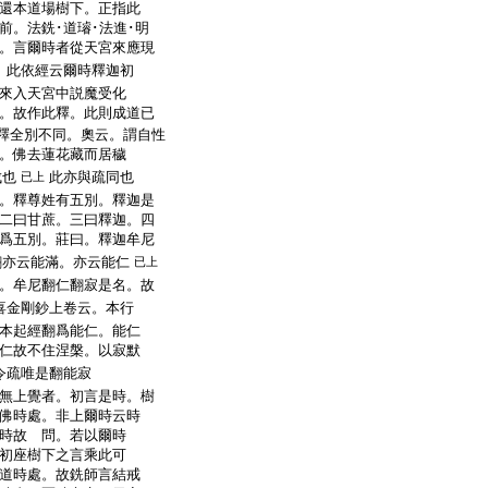
還本道場樹下。正指此
前。法銑･道璿･法進･明
。言爾時者從天宮來應現
。此依經云爾時釋迦初
來入天宮中説魔受化
。故作此釋。此則成道已
釋全別不同。奧云。謂自性
。佛去蓮花藏而居穢
成也
此亦與疏同也
已上
。釋尊姓有五別。釋迦是
二曰甘蔗。三曰釋迦。四
爲五別。莊曰。釋迦牟尼
翻亦云能滿。亦云能仁
已上
。牟尼翻仁翻寂是名。故
喜金剛鈔上卷云。本行
本起經翻爲能仁。能仁
仁故不住涅槃。以寂默
令疏唯是翻能寂
無上覺者。初言是時。樹
佛時處。非上爾時云時
時故 問。若以爾時
初座樹下之言乘此可
道時處。故銑師言結戒