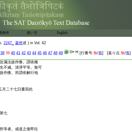
取意
有心者
賢云。應者容
略引
戒故
此是相宗之意。
已上
利益者。銑云。入佛位
道。今則受戒與佛齊功
用条件
使い方
English
量同法界。窮盡未來與
齊等。約此爲言云入
o.
2247_
凝然
述 ) in Vol. 62
佛位也。故下結云。同大
佛戒生名爲佛子。若證
38
39
40
41
42
43
44
45
46
47
48
49
[行番号:
無
/
有
] [返り点:
無
/
有
]
寂云。即入諸佛位者。依占
信滿法故作佛。謂依種
生不滅。清淨平等。無可
故作佛。所謂依解行地
五月二十七日晝寫此
第七
述
所等者。成道之後即往