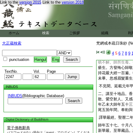
傳
云。屬奘師
第五
Link to the
version 2015
Link to the
version 2018
義潤文。見識不同
進具戒。奉勅於太原
寺講。有光明現從口
大師文明等年。與日
ホーム
検索
ご挨拶
組織
利
元年。歳四十八。歸
大正蔵検索
梵網戒本疏日珠鈔 (N
郊迎。至同二年辛
嚴。説法之次議及邪
4
5
6
7
8
9
來難大師。大師並對
punctuation
Hangul
Eng
嗔不解。師所生毒。
瘡生。方發悔心歸敬
TextNo.
Vol.
Page
持花嚴大經一百遍。
未畢。忽感眉髮重生
不見聞。延載元年
INBUDS
二。講至十地品。香
INBUDS
(Bibliographic Database)
散。縈空射人。又感
Search
年乙未大師年五十三
尾五箇年間。奉勅與
譯華嚴經。聖暦二
Digital Dictionary of Buddhism
師年五十七。十月八
電子佛教辭典
新華嚴。至華藏品。
パスワードがない場合は「guest」でログインしてくださ