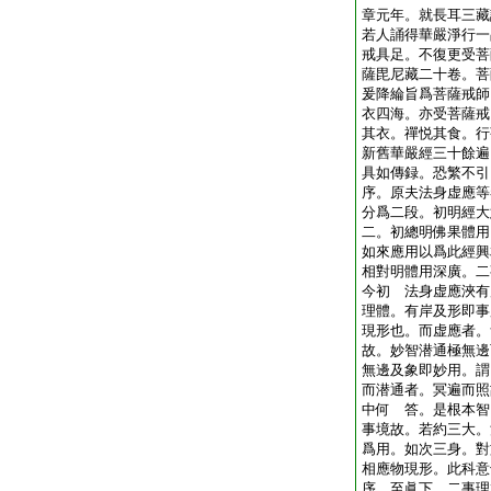
章元年。就長耳三藏
若人誦得華嚴淨行一
戒具足。不復更受菩
薩毘尼藏二十卷。菩
爰降綸旨爲菩薩戒師
衣四海。亦受菩薩戒
其衣。禪悦其食。行
新舊華嚴經三十餘遍
具如傳録。恐繁不引
序。原夫法身虚應等
分爲二段。初明經大
二。初總明佛果體用
如來應用以爲此經興
相對明體用深廣。二
今初 法身虚應浹有
理體。有岸及形即事
現形也。而虚應者。
故。妙智潜通極無邊
無邊及象即妙用。謂
而潜通者。冥遍而照
中何 答。是根本智
事境故。若約三大。
爲用。如次三身。對
相應物現形。此科意
序。至眞下。二事理