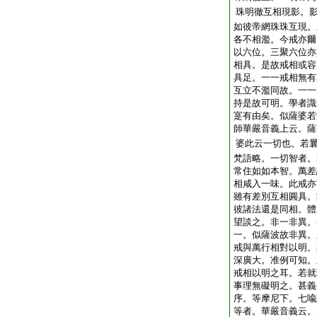
珠明徹互相現影。
如彼帝網珠珠互現。
各不相濫。今戒亦爾
以六位。三聚六位亦
相具。是故戒相或容
具足。一一戒相無有
互立不濫同故。一一
持是故可明。學者識
寔有由矣。似薩婆若
師華嚴音義上云。薩
婆此云一切也。若
梵語略。一切智者。
常住如如本智。萬差
相咸入一味。此戒亦
雖有差別互相圓具。
彼諸法還是同相。體
望談之。非一非異。
一。似薩波故非異。
戒與萬行相對以明。
深廣大。准例可知。
戒相以明之耳。若就
事理無礙明之。甚義
序。等摩尼下。七喩
等者。華嚴音義云。