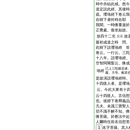
時中亦結此戒。然今
道定説此經。其後時
疏。瓔珞經下卷云我
在樹下者何時在耶 
我聞。一時佛重遊於
正覺處。復坐如故。
放四十二光
故
云云
最初成道之時 問。
此樹下説瓔珞經 答
卷云。一行云。三陀
十八年。説瓔珞經。
空智阿闍梨云。佛成
已上三陀羅尼者
珞經
嚴。方等。般若
是故演説瓔珞經時。
十四億人者。是瓔珞
云。今此大衆有十
云十四億人。言信想
也。彼經下卷釋義品
凡夫。未識三寶聖人
切不識不解不知。佛
佛菩薩。於教法中起
人爾時住前名信想菩
1
名字菩薩。其人