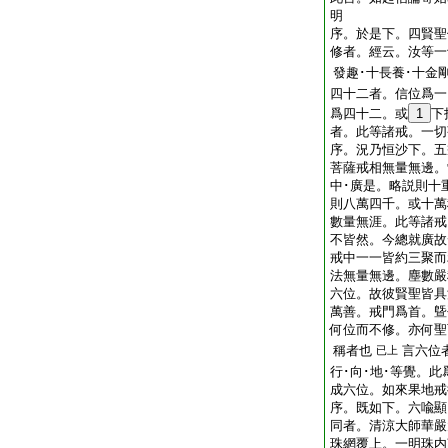
明
序。於是下。四賢聖
修者。經云。汝等一
發趣･十長養･十金
四十二者。信位爲一
爲四十二。或
1
下
者。此等諸戒。一切
序。況乃恒沙下。五
菩薩戒相無量無邊。
中･廣是。略説則十
則八萬四千。或十萬
數量無涯。此等諸戒
不皆然。今總就廣故
戒中一一皆約三聚而
法無量無邊。塵數嚴
六位。故彼賢聖皆具
萬善。戒門爲首。曁
何位而不修。亦何聖
稱者也
言六位
已上
行･向･地･等覺。
成六位。如來果地戒
序。既如下。六喩顯
同者。清涼大師華嚴
珠網覆上。一明珠内