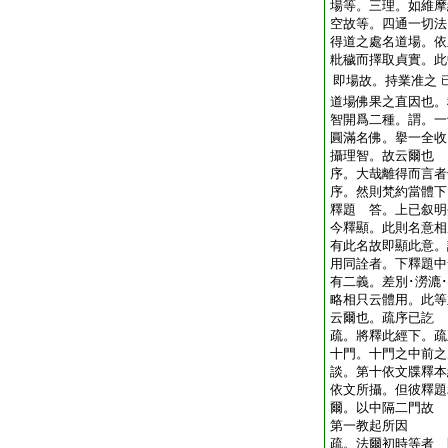
場等。三理。如維摩
空故等。四通一切法
得道之處名道場。依
粃穢而擇取貞實。此
即場故。持業准之
道場佛果之直因也。
智開爲二種。謂。一
圓滿名佛。擧一全收
攝理智。故云爾也
序。大哉離得而言者
序。然則梵約當體下
釋題 答。上已叙明
今釋顯。此則名意相
有此名故即顯此意。
用同詮者。下釋題中
有二義。差別･澇漉
略相只云體用。此等
云爾也。疏序已訖
疏。將釋此經下。疏
十門。十門之中前之
談。第十依文牒釋本
依文所攝。但彼釋題
爾。以中隔二門故
第一教起所因
疏。法爾初時等者 