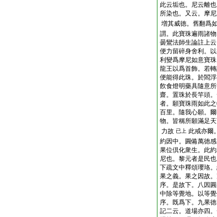
此云垢也。尼云離也
所染也。又云。摩尼
増其威徳。舊翻爲
謂。此寶珠遍雨諸物
曇鸞法師生論註上云
便力留碎身舍利。以
利變爲摩尼如意寶珠
龍王以爲首飾。若轉
便能得此珠。於閻浮
飮食燈明藥具隨意所
齋。置珠於長竿頭。
者。願寶珠雨如此之
百里。隨我心願。爾
物。皆稱所願滿足天
力故
此戒亦爾
已上
約因中。圓備萬徳感
果位倶化衆生。此約
尼也。黎元者是民也
下疏文中釋頌瓔珞。
果之義。果之因故。
序。是故下。八因圓
中除等覺地。以等覺
序。既爲下。九果徳
記二云。道場亦四。