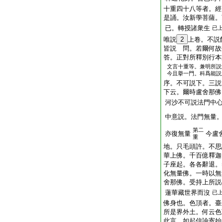
十重四十八等者。經
是誦。汝新學菩薩。
已。轉授諸衆生
已
唯説
2
上卷。不説
皆説 問。若爾何故
答。正對所釋別行本
文言十重等。兼明所説
今且擧一門。科爲能説
序。不可説下。三説
下云。爾時盧舍那佛
河沙不可説法門中
中意説。法門無量
第二
亦復無量
今盧
重
地。只毛頭許。不思
華上佛。千百億釋迦
子座起。各各辭退。
化無量佛。一時以無
舍那佛。受持上所説
蓮華藏世界而沒
已
佛身也。色頂者。臺
所是界外土。何云色
此言。如起信論寄始