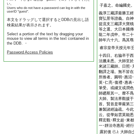
い。
子嘉之。命編國史
Users who do not have a password can log in with the
userID "guest".
義淨三藏譯最勝王經
寶弘景等證義。自神
本文をドラッグして選択するとDDBの見出し語
提流支三藏譯大寶積
検索結果が表示されます。
等之選。大日本國傳
Select a portion of the text by dragging your
龍二年戊申。年二十
mouse to view all terms in the text contained in
師年六十六。爲其尊
the DDB. ・
睿宗皇帝天授元年
Password Access Policies
十四日。右脇卒于西
法臘未悉。大師至於
來諸三藏師。日照･
翻譯之場。無不皆在
所推者。圓明･惠沼･
英･仁亮･復禮･惠表
筆受。或綴文或潤色
師廼斯其一。靡不爲
大師。製法界觀援于
首。賢首是華嚴第三
兼製諸經論疏。今此
云。從學如雲莫能悉
釋宏觀･釋文超･東
一･靜法寺惠苑･經
露於後
大師自
已上