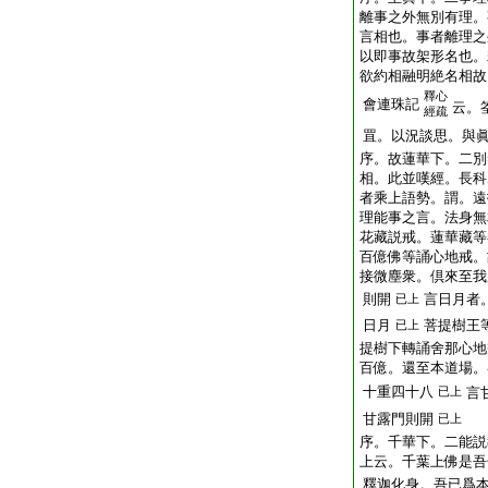
離事之外無別有理。
言相也。事者離理之
以即事故架形名也。
欲約相融明絶名相故
釋心
會連珠記
云。
經疏
罝。以況談思。與
序。故蓮華下。二別
相。此並嘆經。長科
者乘上語勢。謂。遠
理能事之言。法身無
花藏説戒。蓮華藏等
百億佛等誦心地戒。
接微塵衆。倶來至我
則開
言日月者
已上
日月
菩提樹王
已上
提樹下轉誦舍那心地
百億。還至本道場。
十重四十八
已上
言
甘露門則開
已上
序。千華下。二能説
上云。千葉上佛是吾
釋迦化身。吾已爲