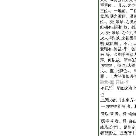
一
三
レ
重重位
。具云
之位
一
レ
三位
。一地前。二
一
竟所
受之灌頂。灌
レ
位
。受
灌頂
之後
一
二
一
但機有
頓漸
故。雖
二
一
人
受
灌頂
之位則
一
二
一
次人
釋
以
之初因
一
二
レ
明
此軌則
。不
可
二
一
レ
レ
受職有
何益
乎 答
二
一
來
等。金剛手等諸
一
拜。何以故。墮
在
切智智
。位同
大覺
一
二
夫
。至
此職位
。
一
二
一
罪
。十方諸佛加護
一
誰云
無
其益
乎
レ
二
一
有已證一切如來者
也
上所説者。指
東方
二
一
一切智智者
者。
等
皆以
者。釋
瑜
等
二
獲得
者。釋
自
等
二
或爲
定門
。是則定
二
一
者智慧也。是五智中