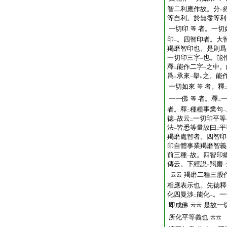
智二利應作故。分
二
等自利。於無盡等利
一切印
者。一切
等
印
。四智印者。大
一
羯磨智印也。是則爲
一切印三字
也。能
一
釋
能作二字
之中。
二
一
爲
承來
擧
之。能
二
一
レ
一切如來
者。釋
等
一一佛
者。釋
等
二
者。釋
種種事業句
二
一
徳
故云
一切印平等
一
二
法
皆悉等量故曰
平
一
二
羯磨處智者。四智印
印自體事業羯磨智義
前三種
故。四智印
一
傳云。下經説
羯磨
二
一
羯磨二種三股
云云
相應表示也。先徳釋
化四曼渉
能化
。一
二
一
即成佛
是故一
云云
所化平等義也
云云