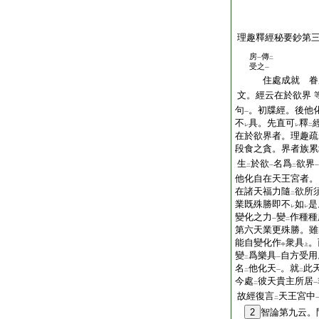
理趣釋經秘要鈔第
房
傳
一
二
受之
一
住處成就 眷
文。經云在於欲界
句
。初牒經。後他
一
不
具。先直可
釋
レ
レ
二
在於欲界者。理趣疏
段食之貪。界者族累
生
於欲
名爲
欲界
二
一
二
一
他化自在天王宮者。
在諸天福力隨
欲所
二
業既殊勝即不
如
是
レ
レ
變化之力
變
作種種
一
二
第六天業更殊勝。雖
能自變化作
衆具
。
中
上
變
爲樂具
自方受用
二
一
名
他化天
。就
此
二
一
二
今處
彼天貴主所居
二
一
故經復言
天王宮中
二
2
智論第九云。