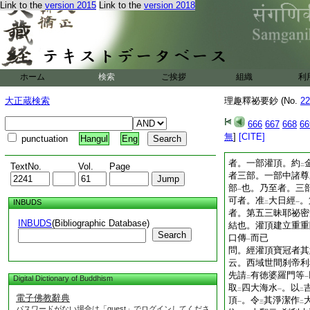
發
三十七智
云
發
Link to the
version 2015
Link to the
version 2018
二
一
二
則共成
三十七位
之
二
一
傳云。入三昧耶智曼
加持弟子等者。受者
之時阿闍梨作
此法
二
一
耶智曼荼羅
阿闍梨
一
金剛加持者。正入
ホーム
検索
ご挨拶
組織
利
二
兩傳用捨可
尋
決明
レ
二
大正蔵検索
理趣釋祕要鈔 (No.
22
則堪任持明
者。
等
門灌頂也。大日經
666
667
668
66
疏下云。持明灌頂者
無
]
[CITE]
punctuation
Hangul
Eng
但作
本尊眞言印
二
一
者。一部灌頂。約
TextNo.
Vol.
Page
二
者三部。一部中諸尊
部
也。乃至者。三
一
可者。准
大日經
。
INBUDS
二
一
者。第五三昧耶祕密
INBUDS
(Bibliographic Database)
結也。灌頂建立重重
Search
口傳
而已
一
問。經灌頂寶冠者其
云。西域世間刹帝利
先請
有徳婆羅門等
Digital Dictionary of Buddhism
二
一
取
四大海水
。以
二
一
二
電子佛教辭典
頂
。令
其淨潔作
一
三
二
パスワードがない場合は「guest」でログインしてくださ