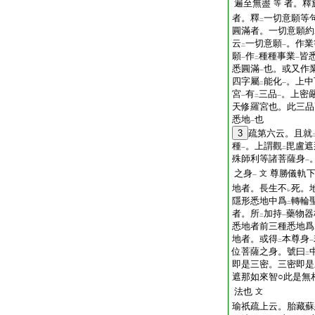
遍至無盡
者。釋
等
者。釋
一切意願等
二
圓滿者。一切意願約
云
一切意願
。作業
二
一
願
作
種種事業
皆
一
二
一
悉圓滿
也。或又作
一
四字屬
能化
。上中
二
一
宮
有
三品
。上密
一
二
一
天修羅宮也。此三品
悉地
也
一
3
疏第六云。且就
種
。上謂觀
毘盧遮
一
二
殊師利等諸菩薩身
一
之身
尊勝儀軌
文
一
地者。長生不
死。
レ
隱形悉地中爲
轉輪
二
者。所
加持
藥物器
二
一
悉地者前三種悉地爲
地者。或得
本尊身
二
一
位菩薩之身。號曰
二
即是三密。三密即是
遮那如來智○此是無
法也
文
瑜祇疏上云。胎藏蘇