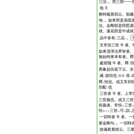
三法
。而三部一一
一
地
文
教時義第四云。胎藏
地
。如來部是扇底
一
法。金剛部是阿毘遮
就。蓮花部是中成就
品中各有
三品
。
二
一
文常恒三世
者。
等
如來清淨法界智者。
無始時來本有者。釋
處煩惱
者。釋
等
二
香象起信疏下云。非
滅
故恒也
准
云云
一
二
釋
恒也。或又常則
レ
別配
也
一
三世者
者。上常
等
三世義也。或又三世
前義者。常恒
三世
ト
恒
三世
可
訓
タリト
ニ
レ
レ
一切時者
者。一
等
業金剛句
。一切時
一
故攝眞實經云。三