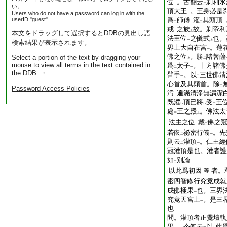
位
。古翻云
刹利水
一
二
い。
頂大王
。王身必是
Users who do not have a password can log in with the
一
userID "guest".
爲
師傅
灌
其頭頂
二
一
二
一
戒
之族
故。刹帝利
一
上
本文をドラッグして選択するとDDBの見出し語
法王位
之儀式
也。
一
上
検索結果が表示されます。
界上大自在宮
。蓮
一
佛之位
。勝
諸菩薩
Select a portion of the text by dragging your
上
二
mouse to view all terms in the text contained in
爲
太子
。十方諸佛
二
一
the DDB. ・
臂手
。以
三世佛清
一
二
心首及其頭首。除
二
Password Access Policies
汚
遍滿清淨無漏潔
一
既灌
頂已將
受
王
レ
レ
二
處
王之殿
。佛法太
中
上
法主之位
戴
佛之
一
二
若依
祕密行儀
。先
二
一
則云
灌頂
。仁王經
二
一
冠灌頂是也。灌者護
如
別論
二
一
以此爲初因
者。
等
密四智修行究竟成就
成佛極果
也。三界
一
究竟天宮上
。是三
一
也
問。灌頂者正覺壇軌
果
。今何云
以
此