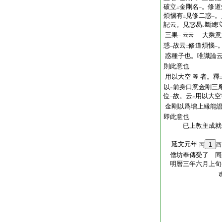
破立
金剛名
。修道
二
一
煩惱有
見修二惑
。
二
一
記云。見惑易
斷總
レ
三果
大乘意
云云
一
惑
故云
修道煩惱
一
二
一
惑種子也。唯識論
則此意也
用以大空
者。釋
等
以
前身口意金剛三
二
位
故。云
用以大空
一
二
金剛以爲増上縁能
即此意也
已上教主成就
延文元年
1
丙
酉
僧坊奉傳受了 同
明暦三年六月上旬