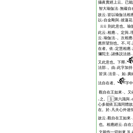
攝眞實經上云。已能
智大瑜伽法
無礙自
一
故云
皆以瑜伽法相
二
以
自金剛與
彼蓮花
下
二
則此意也。瑜
云云
此云
相應
。定與
二
一
レ
云
瑜伽法
。次相應
二
一
應所望別也。不
可
レ
レ
在者。依
定慧相應
二
一
彌陀主
諸佛説法徳
二
一
又此意也。下釋
二
法部
。由
此字加持
一
二
皆演
法音
。如
廣
二
一
二
法自在者。
字中
觀自在王如來
。又
一
之。
1
第六識與
レ
二
心多能依五識同體故
在。於
凡夫心外迷
二
故云
觀自在王如來
二
一
也。相應經云
自在
二
文能作一切如來
等