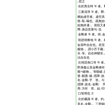
思之
レ
在於異生時
者。
等
三業清淨
者。釋
等
猶如虚空者。虚空具
徳
取
喩也。疏無始
一
レ
始無終邊
。當段又
一
釋
身語意業句
也
二
一
金剛者
者。得
等
二
初證得佛地
者。
等
金屈申自在也。若至
礙徳
。謂小芥子藏
一
二
水
等。自在神變非
一
二
法自在也
次得證身口等
者
等
即身義云其金剛者何
摧
破物
。智能破
一
二
發
願惠
破
惑障
故
二
一
二
一
名
金剛
乎 答。今
二
一
惑障
故名
金剛
問
一
二
一
用
方何 答。結
印
一
二
口智用也
文
次於藏識
者。約
等
直名
金剛
。三密能
二
一