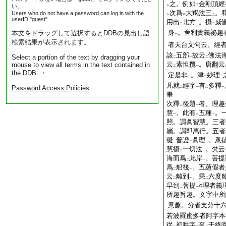
之。例如
金剛頂經
い。
レ
下
次爲
大羯法三
。
Users who do not have a password can log in with the
レ
中
上
userID "guest".
用出
北方
。攝
威
二
一
二
身
。舍利實義祕趣
本文をドラッグして選択するとDDBの見出し語
一
検索結果が表示されます。
者天台文句云。經
該
五部
故云
佛法
Select a portion of the text by dragging your
二
一
二
云
素怛攬
。唐翻云
mouse to view all terms in the text contained in
二
一
the DDB. ・
定是非
。津
妙理
一
二
一
凡就
經字
有
多釋
Password Access Policies
二
一
二
一
畢
次釋
後題
者。理趣
二
一
慧
。此有
五種
。
一
二
一
照。謂眞智慧。三者
屬。謂即萬行。五者
礙
普證
眞理
。衆
一
二
一
慧攝
一切法
。梵云
二
一
海而爲
此岸
。菩提
二
一
爲
船筏
。五蘊假者
二
一
云
離到
。乘
六度
二
一
二
早到
菩提
○理者義
二
一
所趣旨趣。文字中所
意趣。分者支分十
若波羅蜜多者阿字本
從
初吽字
至
于終