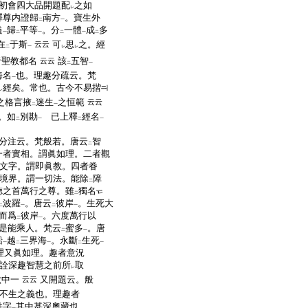
初會四大品開題配
之如
レ
釋尊内證歸
南方
。寶生外
二
一
儀
歸
平等
。分
一體
成
多
一
二
一
二
一
二
在
于斯
可
思
之。經
云云
二
一
レ
レ
者聖教都名
該
五智
云云
二
一
海名
也。理趣分疏云。梵
一
經矣。常也。古今不易揩
レ
之格言掖
迷生
之恒範
云云
二
一
。如
別勘
已上釋
經名
二
一
二
一
分注云。梵般若。唐云
智
二
一者實相。謂眞如理。二者觀
文字。謂即眞教。四者眷
境界。謂一切法。能除
障
二
徳之首萬行之尊。雖
獨名
二
波羅
。唐云
彼岸
。生死大
二
一
二
一
而爲
彼岸
。六度萬行以
二
一
是能乘人。梵云
蜜多
。唐
二
一
船
越
三界海
。永斷
生死
一
二
一
二
一
理又眞如理。趣者意況
詮深趣智慧之前所
取
レ
六中一
又開題云。般
云云
不生之義也。理趣者
吽字
其中甚深奧藏也。