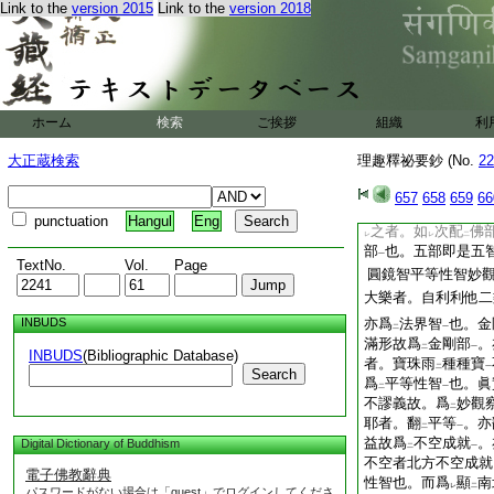
Link to the
version 2015
Link to the
version 2018
云
大師金剛界梵字
而雜鈔所
注本説如
レ
普賢行願讃云
之
レ
次明
配屬
者。
ホーム
検索
ご挨拶
組織
利
二
一
了
日如來。金剛者阿閦
大正蔵検索
理趣釋祕要鈔 (No.
22
眞實者無量壽如來。
來。經者佛法之海
657
658
659
66
大樂金剛不空眞實三
punctuation
Hangul
Eng
之者。如
次配
佛
レ
レ
二
部
也。五部即是五
一
TextNo.
Vol.
Page
圓鏡智平等性智妙
大樂者。自利利他二
INBUDS
亦爲
法界智
也。金
二
一
滿形故爲
金剛部
。
二
一
INBUDS
(Bibliographic Database)
者。寶珠雨
種種寶
二
一
Search
爲
平等性智
也。眞
二
一
不謬義故。爲
妙觀
二
耶者。翻
平等
。亦
二
一
益故爲
不空成就
。
Digital Dictionary of Buddhism
二
一
不空者北方不空成就
電子佛教辭典
性智也。而爲
顯
南
レ
二
パスワードがない場合は「guest」でログインしてくださ