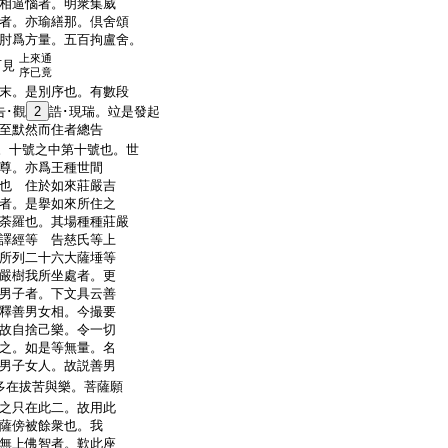
相逼惱者。明衆集威
者。亦瑜繕那。倶舍頌
肘爲方量。五百拘盧舍。
上來通
可見
序已竟
末。是別序也。有數段
告･觀
2
誥･現瑞。竝是發起
至默然而住者總告
。十號之中第十號也。世
尊。亦爲王種世間
也 住於如來莊嚴吉
者。是擧如來所住之
荼羅也。其場種種莊嚴
譯經等 告慈氏等上
所列二十六大薩埵等
嚴樹我所坐處者。更
男子者。下文具云善
釋善男女相。今撮要
故自捨己樂。令一切
之。如是等無量。名
男子女人。故説善男
多在拔苦與樂。菩薩願
之只在此二。故用此
薩傍被餘衆也。我
無上佛智者。歎此座