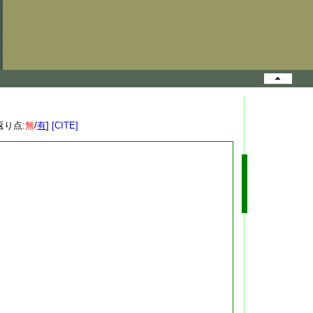
返り点:
無
/
有
]
[CITE]