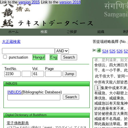
Link to the
version 2015
Link to the
version 2018
其部中復有十八倶胝
眞言有持誦者彼作障
嚴髻。其部亦有一百
王及憍尸迦日月天子
説眞言有持誦者彼作
曰頂行。其部中有一
ホーム
検索
ご挨拶
組織
利
摩以爲眷屬。釋教所
文長
者彼作障難
盡
大正蔵検索
菩提場經略義釋 (No.
云云
權實冥官神衆。如
524
525
526
52
乃至於此三千以下至
punctuation
Hangul
Eng
者。是列遠衆。如
舍頌云。四大洲日月
TextNo.
Vol.
Page
千。名一小千界。此
此千倍大千。皆同
中所有天龍八部皆悉
INBUDS
1
集衆中或來不來
INBUDS
(Bibliographic Database)
有緩急。大小顯密上
Search
乘倶急。戒緩乘急。
戒緩急以有天龍鬼神
於此會座有來不來。
皆於祕密眞言大乘而
Digital Dictionary of Buddhism
戒緩者不名爲緩。於
電子佛教辭典
釋此義如法華疏。要
パスワードがない場合は「guest」でログインしてくださ