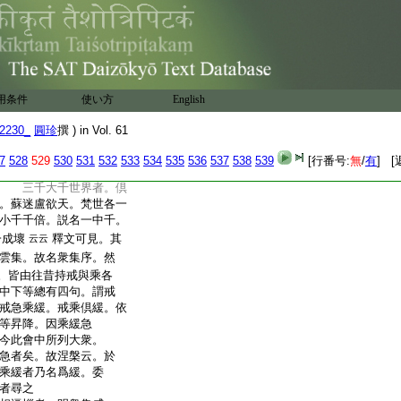
眷屬。摩醯首羅所説
難。一牙部主名曰
四十倶胝眷屬。大梵天
那羅延神諸風神等所
障難。龍象部主名
倶胝那臾多一千波頭
用条件
使い方
English
説諸妙眞言有持誦
無餘等者。總列一切
2230_
圓珍
撰 ) in Vol. 61
文 烏婆跋羅迦神
云云
7
528
529
530
531
532
533
534
535
536
537
538
539
[行番号:
無
/
有
] [
各與大威徳眷屬倶
文 三千大千世界者。倶
。蘇迷盧欲天。梵世各一
小千千倍。説名一中千。
一成壞
釋文可見。其
云云
雲集。故名衆集序。然
。皆由往昔持戒與乘各
中下等總有四句。謂戒
戒急乘緩。戒乘倶緩。依
等昇降。因乘緩急
今此會中所列大衆。
急者矣。故涅槃云。於
乘緩者乃名爲緩。委
者尋之