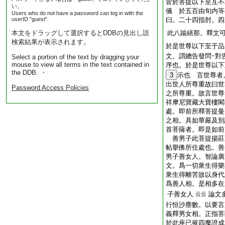
皆於菩提以下至互不
い。
儀 於五百由旬内等
Users who do not have a password can log in with the
userID "guest".
曰。二十四指肘。四
本文をドラッグして選択するとDDBの見出し語
此八踰繕那。釋文
検索結果が表示されます。
於是世尊以下至于品
文。謂總告發問･對
Select a portion of the text by dragging your
mouse to view all terms in the text contained in
序也。於是世尊以下
the DDB. ・
3
示也 言世尊者
出世人所尊重故曰世
Password Access Policies
之所尊重。故言世尊
祥摩尼寶藏大寶樓閣
處。即前所釋菩提曼
之相。具如華嚴及別
首菩薩者。即是如前
善男子此菩提揚莊
帖擧佛所住處也。善
男子善女人。智論廣
文。爲一切衆生得樂
衆生得離苦故以身代
爲善人相。是相多在
子善女人
論文
云云
行恒沙塵數。以要言
義釋男女相。正指菩
於此座已摧四魔證成