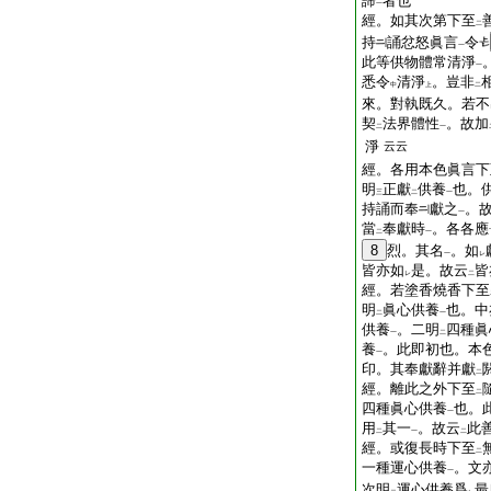
諦
者也
一
經。如其次第下至
二
持
誦忿怒眞言
令
一
此等供物體常清淨
一
悉令
清淨
。豈非
中
上
二
來。對執既久。若不
契
法界體性
。故加
二
一
淨
云云
經。各用本色眞言下
明
正獻
供養
也。
三
二
一
持誦而奉
獻之
。
一
當
奉獻時
。各各應
二
一
8
烈。其名
。如
一
レ
皆亦如
是。故云
皆
レ
二
經。若塗香燒香下至
明
眞心供養
也。中
二
一
供養
。二明
四種眞
一
二
養
。此即初也。本
一
印。其奉獻辭并獻
二
經。離此之外下至
二
四種眞心供養
也。
一
用
其一
。故云
此
二
一
二
經。或復長時下至
二
一種運心供養
。文
一
次明
運心供養爲
最