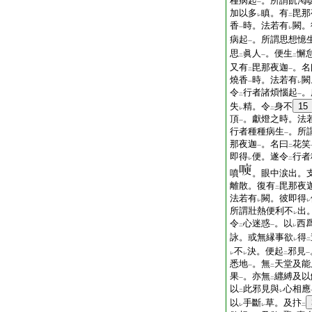
種病起
。所謂飢渇
一
加以多
瞋。有
毘那
レ
二
香
時。法若有
闕。
一
レ
病起
。所謂思想憶
一
思
眞人
。便生
懈
二
一
二
又有
毘那夜迦
。名
二
一
燒香
時。法若有
闕
一
レ
令
行者諸煩惱起
。
二
一
失
精。令
身不
15
レ
二
頂
。獻燈之時。法
一
行者種種病生
。所
一
那夜迦
。名曰
花笑
一
二
即得
便。遂令
行者
レ
二
噴
。眼中涙出。
離散。復有
毘那夜
二
法若有
闕。彼即得
レ
レ
所謂壯熱便利不
出
レ
令
心迷惑
。以
西
二
一
レ
詠。或無縁事欲
得
レ
二
不
決。便起
邪見
レ
レ
二
一
悉地
。無
天堂及能
一
二
果
。亦無
纒縛及以
一
二
以
此邪見與
心相應
二
レ
以
手斷
草。及抃
レ
レ
二