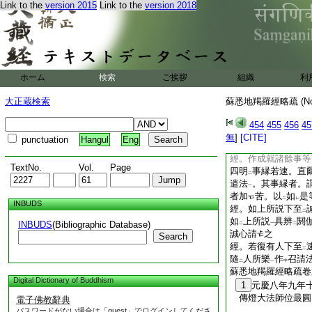
召
。若有
難等
。
Link to the
version 2015
Link to the
version 2018
一
二
一
明
隨
人所樂
作
召
下
二
一
中
事
而作
所宜
。是
一
二
一
尊所止之方
。
9
一
各異故。云
諸餘
1
二
經。或於餘時下至
二
ホーム
検索
ご挨拶
組織
利
得
稱
尊意
諸花菓
下
二
一
箇奉請之法
。謂合
一
二
大正蔵検索
蘇悉地羯羅經略疏 (N
奉請。及以
兩手
捧
二
一
文可
知也
454
455
456
45
レ
レ
經。若欲成就下至
無
]
[CITE]
二
punctuation
Hangul
Eng
上中下事及扇底迦等
經。作成就諸餘事等
TextNo.
Vol.
Page
四明
事縁若速。直
二
遣法
。其事縁者。
一
者加
苦。以
如
是
二
レ
INBUDS
經。如上所説下至
二
如
上所説
具辨
閼
INBUDS
(Bibliographic Database)
二
一
二
誠心請
之
Search
經。若復有人下至
二
隨
人所樂
作
召請
二
一
中
蘇悉地羯羅經略疏卷
Digital Dictionary of Buddhism
1
元慶八年九年
傳燈大法師位最
電子佛教辭典
パスワードがない場合は「guest」でログインしてくださ