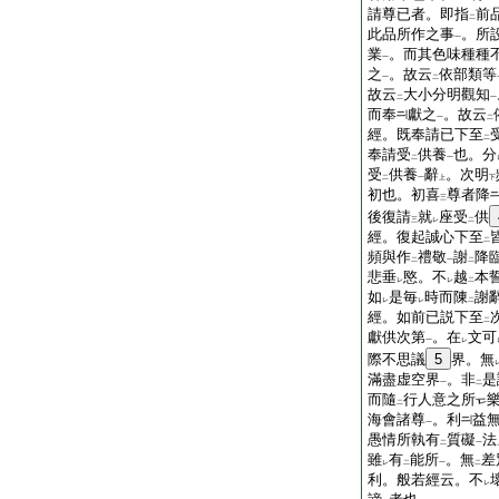
請尊已者。即指
前
二
此品所作之事
。所
一
業
。而其色味種種
一
之
。故云
依部類等
一
二
故云
大小分明觀知
二
一
而奉
獻之
。故云
一
二
經。既奉請已下至
二
奉請受
供養
也。分
二
一
受
供養
辭
。次明
二
一
上
下
初也。初喜
尊者降
三
後復請
就
座受
供
三
レ
二
經。復起誠心下至
二
頻與作
禮敬
謝
降
二
一
二
悲垂
愍。不
越
本
レ
レ
二
如
是毎
時而陳
謝
レ
レ
二
經。如前已説下至
二
獻供次第
。在
文可
一
レ
際不思議
5
界。無
滿盡虚空界
。非
是
一
二
而隨
行人意之所
二
海會諸尊
。利
益
一
愚情所執有
質礙
法
二
一
雖
有
能所
。無
差
レ
二
一
二
利。般若經云。不
レ