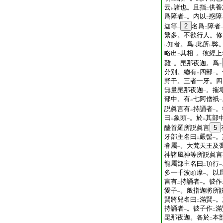
云
諸也。且指
供養
レ
二
爲障者
。内以
惑障
一
二
迦等
2
名爲
障者
一
二
繁多。不欲行人。修
知者。爲
此所
弊
レ
レ
レ
略出
其相
。彼經上
二
一
難
。毘那夜迦。爲
一
二
分別。總有
四部
。
二
一
野干。三者一牙。四
無量毘那夜迦
。摧
一
部中。有
七阿僧祇
二
一
説眞言有
持誦者
。
二
一
曰
象頭
。於
其部
二
一
二
醯首羅所説眞言
5
牙部主名曰
嚴髻
。
二
一
眷屬
。大梵天王及
一
神諸風神等所説眞言
龍屬部主名曰
頂行
二
一
多一千波頭摩
。以
一
言有
持誦者
。彼作
二
一
愛子
。般指迦將所
一
賢將兒名曰
滿賢
。
二
一
持誦者
。彼子作
滿
一
二
毘那夜迦。各於
本
二