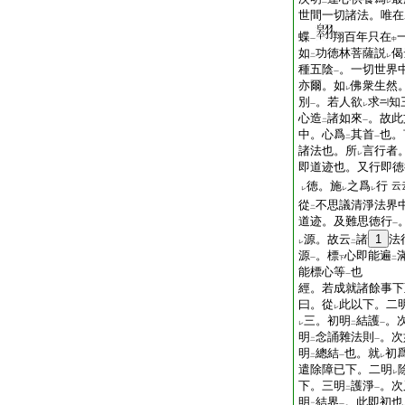
二
レ
世間一切諸法。唯在
蝶
翔百年只在
一
中
如
功徳林菩薩説
偈
二
レ
種五陰
。一切世界
一
亦爾。如
佛衆生然
レ
別
。若人欲
求
知
一
レ
心造
諸如來
。故此
二
一
中。心爲
其首
也。
二
一
諸法也。所
言行者
レ
即道迹也。又行即徳
徳。施
之爲
行
云
レ
レ
レ
從
不思議清淨法界
二
道迹。及難思徳行
一
源。故云
諸
1
法
レ
二
源
。標
心即能遍
一
下
二
能標心等
也
一
經。若成就諸餘事下
曰。從
此以下。二
レ
三。初明
結護
。
レ
二
一
明
念誦雜法則
。次
二
一
明
總結
也。就
初
二
一
レ
遣除障已下。二明
レ
下。三明
護淨
。次
二
一
明
結界
。此即初也
二
一