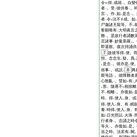
令
得
成就
。自變
二
一
者
。受
彼供養
。
一
二
一
宮
。作
如
是念
。
一
二
レ
一
者
令
法不
成。如
一
中
尸迦諸天龍等。不
レ
誓願唯有
大明眞言
二
難
。是故行者誦數
一
言諸事
妙曼荼羅
。
一
上
即退散。復次持誦供
7
故彼等得
便。
レ
預。念念生
疑。爲
レ
レ
是念
。彼亦是
便
レ
一
レ
俗事
。或説
8
興
一
二
斯等語
。彼障難者
一
心散亂
。譬如
有
一
下
レ
形。隨逐不
相捨離
レ
中
不
相離
。亦復如
二
一
レ
時。得
便入
身。或
レ
レ
得
便入
身。有
眠
レ
レ
二
養
時得
便入
身。
一
レ
レ
如
日光照以
火珠
下
二
一
行者身
。念誦之時
一
等火
。亦復如
是。
一
レ
浴之時。法若有
闕
レ