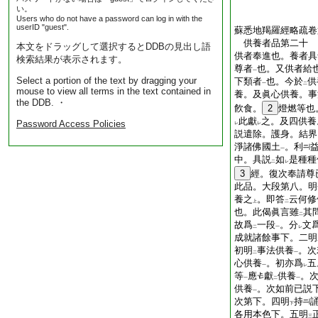
い。
Users who do not have a password can log in with the
userID "guest".
蘇悉地羯羅經略疏卷
供養者品第二十
本文をドラッグして選択するとDDBの見出し語
供者奉進也。養者具
検索結果が表示されます。
尊者
也。又供者給
一
Select a portion of the text by dragging your
下類者
也。今於
供
一
二
mouse to view all terms in the text contained in
養。及眞心供養。事
the DDB. ・
飮食。
2
燈燃等也
此獻
之。及四供養
Password Access Policies
レ
レ
説遣除。護身。結界
淨諸佛國土
。利
一
中。具説
如
是種種
二
レ
3
經。復次奉請尊
此品。大段第八。明
養之
。即答
云何修
上
二
也。此偈眞言雖
其
二
故爲
一段
。分
文
二
一
レ
成就諸餘事下。二明
初明
事法供養
。次
二
一
心供養
。初亦爲
五
一
レ
等
應
獻
供養
。
一
二
一
供養
。次如前已説
一
次第下。四明
持
下
各用本色下。五明
三