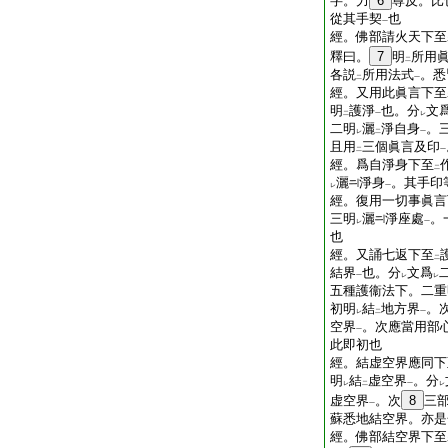
字。力
6
尊反。比
從其手契
也
一
經。佛部請火天下至
釋曰。
7
明
所用
二
各説
所用法式
。悉
二
一
經。又用此眞言下至
明
護淨
也。分
文
二
一
レ
二明
灑
淨自身
。
レ
二
一
且用
三個眞言及印
二
一
經。爲自淨身下至
二
灑
淨身
。其手印
レ
一
經。復用一切事眞言
三明
灑
淨座處
。
レ
一
也
經。又誦七返下至
二
結界
也。分
文爲
一
レ
レ
五種護衞法下。二重
初明
結
地方界
。
レ
二
一
空界
。次應當用部
一
此即初也
經。結虚空界應同下
明
結
虚空界
。分
レ
二
一
レ
虚空界
。次
8
三
一
蘇悉地結空界。亦是
經。佛部結空界下至