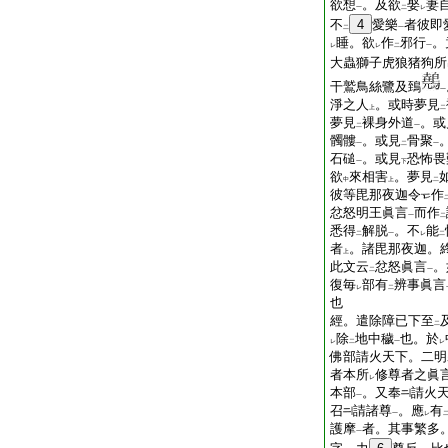
欲想
。及欲
娶
妻
一
二
レ
不
4
愛樂
者彼即
二
一
睡。欲
作
邪行
。
レ
レ
二
一
大蟲獅子虎狼猪狗所
干鷲鳥絲鷺及鵄
一
淨之人
。或時夢見
上
二
夢見
裸身外道
。或
二
一
髑髏
。或見
骨聚
一
二
一
石磓
。或見
恐怖畏
一
下
欲
來相害
。夢見
中
上
二
彼等毘那夜迦令
作
忿怒明王眞言
而作
一
二
悉得
解脱
。不
能
二
一
レ
二
者
。諸毘那夜迦。
上
此文云
忿怒眞言
。
二
一
復毎
部有
辨事眞言
レ
二
也
經。遣除障已下至
二
除
地中穢
也。於
レ
二
一
レ
佛部請火天下。二明
者本所
修尊者之眞
レ
本部
。又奉
請火
一
召
請諸尊
。應
有
一
レ
護摩
者。其事繁多
一