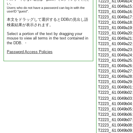
T2223_.61.0049a14
い。
T2223_.61.0049a15
Users who do not have a password can log in with the
userID "guest".
T2223_.61.0049a16
T2223_.61.0049a17
本文をドラッグして選択するとDDBの見出し語
T2223_.61.0049a18
検索結果が表示されます。
T2223_.61.0049a19
T2223_.61.0049a20
Select a portion of the text by dragging your
mouse to view all terms in the text contained in
T2223_.61.0049a21
the DDB. ・
T2223_.61.0049a22
T2223_.61.0049a23
Password Access Policies
T2223_.61.0049a24
T2223_.61.0049a25
T2223_.61.0049a26
T2223_.61.0049a27
T2223_.61.0049a28
T2223_.61.0049a29
T2223_.61.0049b01
T2223_.61.0049b02
T2223_.61.0049b03
T2223_.61.0049b04
T2223_.61.0049b05
T2223_.61.0049b06
T2223_.61.0049b07
T2223_.61.0049b08
T2223_.61.0049b09