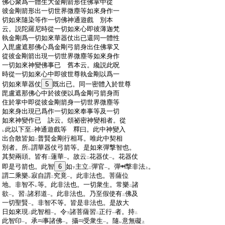
:
佛心聚爲一體生大金剛箭形住佛掌中從
:
彼金剛箭形出一切世界微塵等如來身作一
:
切如來隨染等作一切佛神通遊戲 別本
:
云。説陀羅尼時從一切如來心即彼薄迦梵
:
執金剛爲一切如來華器仗出已還同一體性
:
入毘盧遮那佛心爲金剛弓箭身出住佛掌又
:
從彼金剛箭出現一切世界微塵等如來身作
:
一切如來神變佛事已 舊本云。纔説此呪
:
時從一切如來心中即彼世尊執金剛以爲一
:
切如來華器仗
5
既出已。同一密體入於世尊
:
毘盧遮那佛心中於彼便以爲金剛弓箭身而
:
住於掌中即從彼金剛箭身一切世界微塵等
:
如來身出現已爲作一切如來奉事等及一切
:
如來神變作已 訣云。頌祕密神變相者。從
:
此以下至
神通遊戲等 釋曰。此中神變入
レ
二
:
出合散皆如
普賢金剛行相耳。唯此中契相
二
:
別者。所
謂華器仗弓箭等。是如來彈撃智也。
レ
:
其契兩頭。皆有
蓮華
。故云
花器仗
。花器仗
二
一
二
一
:
即是弓箭也。此智
6
如
主立
彈官
。彈
撃非法
。
下
二
一
上
:
謂二乘樂
寂自謂
究竟
。此非法也。菩薩位
レ
二
一
:
地。非智不
等。此非法也。一切衆生。常樂
諸
レ
二
:
欲
。習
諸邪道
。此非法也。乃至假使有
佛及
一
二
一
二
:
一切聖賢
。非智不等。皆是非法也。是故大
一
:
日如來現
此智相
。令
諸菩薩習
正行
者。持
二
一
下
二
一
二
:
此智印
。承
事諸佛
。攝
受衆生
。隨
意無礙
一
一
一
レ
上