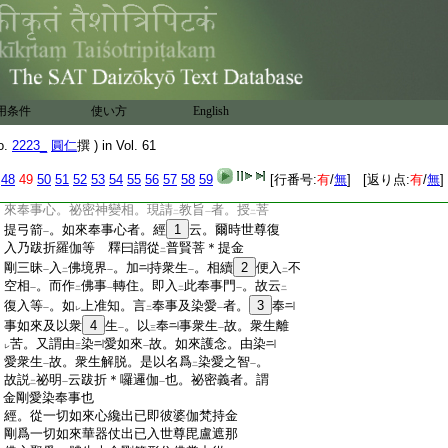
:
悟入
佛之知見
。此即殺
染而順
淨也。是故
一
レ
レ
:
如來以
摩羅智
。於
染淨中
。皆能染淨也。又
二
一
二
一
:
此次第者。謂入
初普賢金剛三昧耶
。遍能觀
二
一
:
察一切如來
。遍能了
知諸佛境界
。得
不空
一
一
二
:
智
。爾時。如來便以智印
而用
加持
。
9
得加
一
一
二
一
:
持
已。便能集
會一切如來及諸如來。無盡智
一
用条件
使い方
English
:
藏
。嚴
自智界
。作
大佛事
。便能承
事一切如
一
二
一
二
一
:
來
。而諸如來。護念不
捨。是以染智據
此而
一
レ
レ
o.
2223_
圓仁
撰 ) in Vol. 61
:
説。如是次第。皆是如來普賢三昧智用。一合
二
:
實相甚深境界
。以
聲字相次
故。別別轉轉
48
49
50
51
52
53
54
55
56
57
58
59
[行番号:
有
/
無
] [返り点:
有
/
無
]
一
二
一
:
耳。後後所説。准應
知
之。次下釋文頌云。如
レ
レ
:
來奉事心。祕密神變相。現請
教旨
者。授
菩
二
一
二
:
提弓箭
。如來奉事心者。經
1
云。爾時世尊復
一
:
入乃跋折羅伽等 釋曰謂從
普賢菩＊提金
二
:
剛三昧
入
佛境界
。加
持衆生
。相續
2
便入
不
一
二
一
一
二
:
空相
。而作
佛事
轉住。即入
此奉事門
。故云
一
二
一
二
一
二
:
復入等
。如
上准知。言
奉事及染愛
者。
3
奉
一
レ
二
一
:
事如來及以衆
4
生
。以
奉
事衆生
故。衆生離
一
三
一
:
苦。又謂由
染
愛如來
故。如來護念。由染
レ
三
一
:
愛衆生
故。衆生解脱。是以名爲
染愛之智
。
一
二
一
:
故説
祕明
云跋折＊囉邏伽
也。祕密義者。謂
二
一
一
:
金剛愛染奉事也
:
經。從一切如來心纔出已即彼婆伽梵持金
:
剛爲一切如來華器仗出已入世尊毘盧遮那