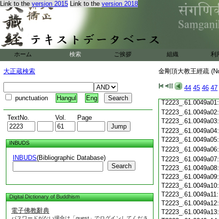
Link to the
version 2015
Link to the
version 2018
T2223_.61.0048c19
T2223_.61.0048c20
T2223_.61.0048c21
T2223_.61.0048c22
T2223_.61.0048c23
T2223_.61.0048c24
ホーム
検索
ご挨拶
組織
利
T2223_.61.0048c25
T2223_.61.0048c26
大正蔵検索
金剛頂大教王經疏 (N
T2223_.61.0048c27
T2223_.61.0048c28
44
45
46
47
T2223_.61.0048c29
punctuation
Hangul
Eng
T2223_.61.0049a01
T2223_.61.0049a02
TextNo.
Vol.
Page
T2223_.61.0049a03
T2223_.61.0049a04
T2223_.61.0049a05
INBUDS
T2223_.61.0049a06
INBUDS
(Bibliographic Database)
T2223_.61.0049a07
Search
T2223_.61.0049a08
T2223_.61.0049a09
T2223_.61.0049a10
T2223_.61.0049a11
Digital Dictionary of Buddhism
T2223_.61.0049a12
電子佛教辭典
T2223_.61.0049a13
パスワードがない場合は「guest」でログインしてくださ