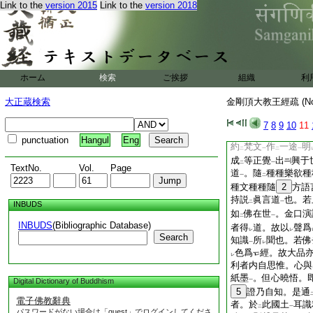
Link to the
version 2015
Link to the
version 2018
哩哩
呂嚧噎愛汚
引
字。乃至二合三合等
得
契
本極之理
。
レ
二
一
阿
字門一切諸法
上
法寂靜故。伊
字
上
ホーム
検索
ご挨拶
組織
利
字門災禍不可得故。
際不可得故。惡字門
大正蔵検索
金剛頂大教王經疏 (N
具如
金剛頂釋字母
二
入
本不生際
。至
7
8
9
10
11
レ
二
一
レ
趣名言
。但以
如來
一
三
punctuation
Hangul
Eng
約
梵文
作
一途
明
二
一
二
一
成
等正覺
出
興于
二
一
TextNo.
Vol.
Page
道
。隨
種種樂欲種
一
二
種文種種隨
2
方語
持説
眞言道
也。若
二
一
INBUDS
如
佛在世
。金口演
二
一
INBUDS
(Bibliographic Database)
者得
道。故以
聲爲
レ
レ
Search
知識
所
聞也。若佛
一
レ
色爲
經。故大品
レ
利者内自思惟。心與
紙墨
。但心曉悟。
Digital Dictionary of Buddhism
一
5
證乃自知。是通
電子佛教辭典
者。於
此國土
耳識
二
一
パスワードがない場合は「guest」でログインしてくださ