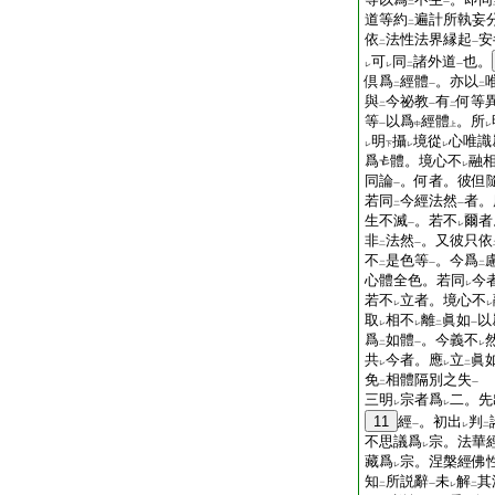
二
一
道等約
遍計所執妄
二
依
法性法界縁起
安
二
一
可
同
諸外道
也。
レ
レ
二
一
倶爲
經體
。亦以
二
一
二
與
今祕教
有
何等
二
一
二
等
以爲
經體
。所
一
中
上
レ
明
攝
境從
心唯識
レ
下
レ
レ
爲
體。境心不
融
レ
同論
。何者。彼但
一
若同
今經法然
者。
二
一
生不滅
。若不
爾者
一
レ
非
法然
。又彼只依
二
一
不
是色等
。今爲
二
一
二
心體全色。若同
今
レ
若不
立者。境心不
レ
レ
取
相不
離
眞如
以
レ
レ
二
一
爲
如體
。今義不
二
一
レ
共
今者。應
立
眞
レ
レ
二
免
相體隔別之失
二
一
三明
宗者爲
二。先
レ
レ
11
經
。初出
判
一
レ
二
不思議爲
宗。法華
レ
藏爲
宗。涅槃經佛
レ
知
所説辭
未
解
其
二
一
レ
二