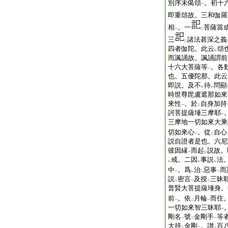
別序末偈頌
。初十
一
即重頌故。三和伽羅
相
。一
菩薩當
一
二
三
諸法甚深之義
二
四者伽陀。此云
頌
レ
而諷誦故。諷誦謂前
十六大菩薩等
。各
一
也。五優陀那。此云
即説。及不
待
問顯
レ
レ
時世尊毘盧遮那如來
來性
。於
自身加持
一
二
訶菩提薩埵三摩耶
一
三摩地一切如來大乘
切如來心
。從
自心
一
二
説自證者是也。六尼
彼因縁
而起
説故。
一
レ
戒。二因
事説
法
レ
レ
レ
中
。爲
治
惡事
而
一
レ
二
一
説
密言
及授
三昧
二
一
二
普賢大菩提薩埵身。
前
。依
月輪
而住
一
二
一
一切如來智三昧耶
一
剛名
號
金剛手
等
一
二
一
大持
金剛
。讃
百
二
一
二