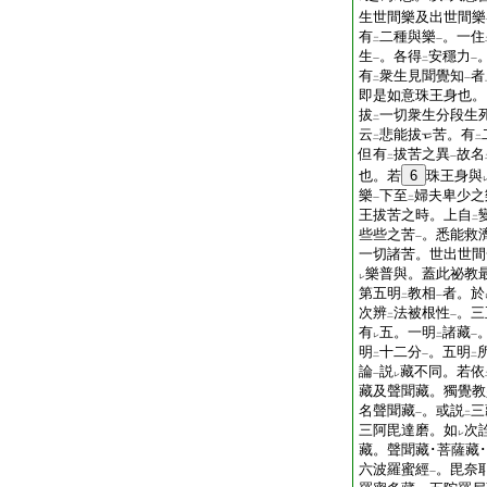
生世間樂及出世間樂
有
二種與樂
。一住
二
一
生
。各得
安穩力
一
二
一
有
衆生見聞覺知
者
二
一
即是如意珠王身也。
拔
一切衆生分段生
二
云
悲能拔
苦。有
二
二
但有
拔苦之異
故名
二
一
也。若
6
珠王身與
樂
下至
婦夫卑少之
一
二
王拔苦之時。上自
二
些些之苦
。悉能救
一
一切諸苦。世出世間
樂普與。蓋此祕教
レ
第五明
教相
者。於
二
一
次辨
法被根性
。三
二
一
有
五。一明
諸藏
レ
二
一
明
十二分
。五明
二
一
二
論
説
藏不同。若依
一
レ
藏及聲聞藏。獨覺教
名聲聞藏
。或説
三
一
二
三阿毘達磨。如
次
レ
藏。聲聞藏･菩薩藏
六波羅蜜經
。毘奈
一