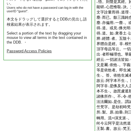
悟。則聲是其經。
レ
い。
能研
心思惟取
決。
Users who do not have a password can log in with the
レ
レ
userID "guest".
文字詮量而得
道理
二
一
塵
而已。餘三識鈍
本文をドラッグして選択するとDDBの見出し語
一
塵
亦偏用
一塵
。
検索結果が表示されます。
一
二
一
得
道。或見
佛光明
レ
二
Select a portion of the text by dragging your
得
道。如
衆香土
レ
二
一
mouse to view all terms in the text contained in
辨
經體
者。五陰十
二
一
the DDB. ・
界體自是經。非
根
二
頂字母品等云。一切
Password Access Policies
出
者即極理也。華
一
經云
一切諸法皆如
二
一
文是屬
依他
。字義
二
一
等是依他者。即生滅
生
。答。依他生滅
一
故云
阿字本不生
。
二
一
阿字非
是佛及天人
二
本不生
。故毘盧遮
一
諸佛所作
。不
令
一
レ
二
法法爾如
是住。謂
レ
竺梵字。是劫初時梵
所
製。原
始垂
則
レ
レ
レ
轉用。流
演支派
一
何今云阿字是法然道
王製
書。故云
梵王
レ
二