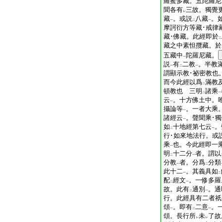
羅蜜多藏。五陀羅尼
聞各有
三故。獨覺
レ
藏
。或説
八藏
。
一
二
一
摩訶衍方等藏･戒律藏
藏･佛藏。此經即於
二
藏之中素怛攬藏。於
五藏中
陀羅尼藏。
一
説
有
二教
。半教
一
二
一
謂顯示教･祕密教也
而今此經以爲
滿教
二
頓教也 三明
諸乘
二
一
云
。十方佛土中。
一
攝論等
。一者大乘
一
諸經云
。聲聞乘･
一
如
十地經第七云
。
二
一
行･如來地法行。或
乘
也。今此經即一
一
明
十二分
者。謂以
二
一
分教
者。分爲
分類
一
二
此十二
。其義具如
一
二
配
經文
。一修多羅
二
一
故。此有
通別
。通
二
一
行。此經具有二者祇
頌
。即有
二意
。
一
二
一
頌。長行所
未
了故
レ
レ