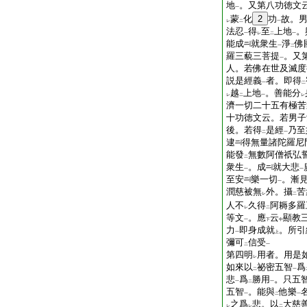
地
。又第八功徳文
一
蒙
化
2
功
故。
レ
二
一
法忍
得
至
上地
。
一
レ
二
一
能成
就衆生
淨
佛
一
二
羅三藐三菩提
。又
一
人。若佛在世及滅度
説是經義
者。即得
一
二
越
上地
。善能分
レ
二
一
レ
濟一切二十五有極苦
十功徳文云。若男子
後。若得
是經
乃至
二
一
逮
得無量諸陀羅尼
能發
無數阿僧祇弘
二
衆生
。成
就大悲
一
一
至安
樂一切
。漸
一
潤慈被無
外。攝
苦
レ
二
人不
久得
阿耨多羅
レ
二
等文
。應
云
顯教
一
下
中
力
即身成就
。所引
一
上
彌可
信受
二
一
第四明
用者。用是
レ
如來以
祕密五智
爲
二
一
悲
爲
勝用
。只五
一
二
一
五智
。能與
他樂
一
二
一
之爲
悲。以
大慈
レ
レ
二