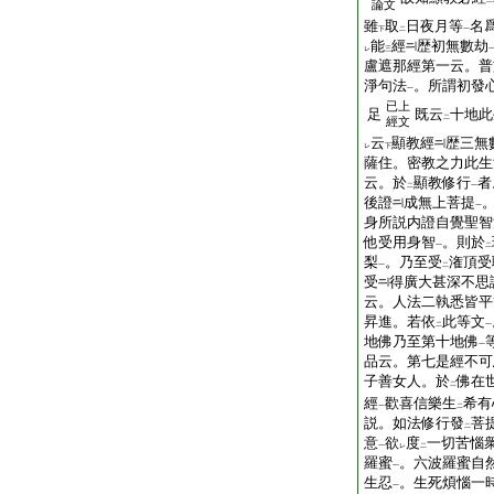
二
論文
雖
取
日夜月等
名
下
二
一
能
經
歴初無數劫
レ
三
盧遮那經第一云。普
淨句法
。所謂初發
一
已上
足
既云
十地此
二
經文
云
顯教經
歴三無
レ
下
薩住。密教之力此生
云。於
顯教修行
者
二
一
後證
成無上菩提
一
身所説内證自覺聖智
他受用身智
。則於
一
二
梨
。乃至受
潅頂受
一
二
受
得廣大甚深不思
云。人法二執悉皆平
昇進。若依
此等文
二
一
地佛乃至第十地佛
一
品云。第七是經不可
子善女人。於
佛在
二
經
歡喜信樂生
希有
一
二
説。如法修行發
菩
二
意
欲
度
一切苦惱
一
レ
二
羅蜜
。六波羅蜜自
一
生忍
。生死煩惱一
一