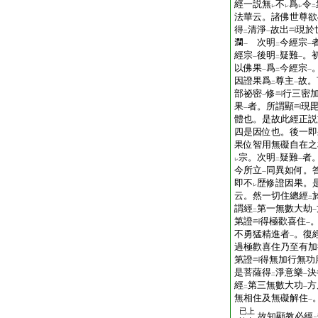
經一説無
不
爲
令
レ
レ
レ
二
法華云。諸佛世尊欲
得
清淨
故出
現於
二
一
𤄃
次明
今經宗
一
二
一
經宗
後明
疑難
。
一
二
一
以佛果
爲
今經宗
一
二
一
因證果爲
尊主
故。
二
一
部祕密
修
行三密
一
果
者。所謂顯
現
一
體也。是故此經正説
四是因位也。後一即
果位智用無礙自在之
宗。次明
疑難
者
レ
二
一
今所立
同異如何。
一
即不
歴修證因果。
レ
云。然一切住總經
二
謂經
第一無數大劫
二
一
第證
得極歡喜住
一
不勇猛精進者
。復
一
過極歡喜住乃至有加
第證
得無加行無功
是菩薩得
淨意樂
決
二
一
經
第三無數大功
方
二
一
無相住及無礙解住
一
已上
故知顯教必經