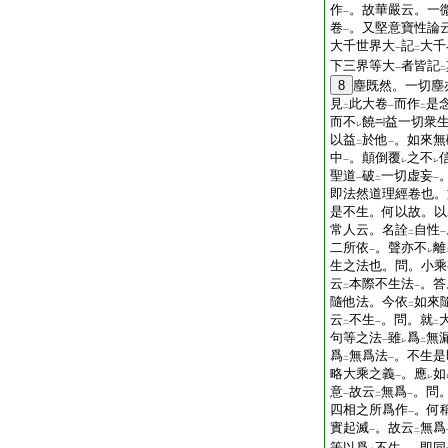
作
。故華嚴云。一
一
卷
。又堅意寶性論
一
大千世界大
記
大千
一
二
下三界等大
者皆記
一
二
8
塵既然。一切塵
見
此大卷
而作
是
二
一
二
而不
饒
益一切衆
レ
以益
於他
。如來無
二
一
中
。顛倒覆
之不
一
レ
レ
聖道
破
一切虚妄
一
二
一
即法然道理經卷也。
是不生。何以故。以
常人云。名詮
自性
二
一
二所依
。聲亦不
離
一
レ
生之法也。問。小乘
云
本際不生法
。答
二
一
隨他法。今依
如來
二
云
不生
。問。就
二
一
二
句等之法
雖
爲
無
一
レ
二
爲
無爲法
。不生是
二
一
略大乘之義
。應
如
一
レ
意
故云
無爲
。問
一
二
一
四相之所爲作
。何
一
實起滅
。故云
無爲
一
二
等以爲
不生
。即同