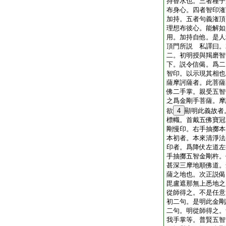
持香水也。三者種子
布身心。四者智印潅
加持。五者句義潅頂
理想布彼心。能解如
用。加持自他。是人
頂門所説 私譯曰。
二。初明授與羯磨智
下。説令信偈。爲二
智印。以示現其相也
薩摩訶薩者。此菩薩
佛二手掌。親受五智
之爲金剛手菩薩。摩
欲
4
顯明此義故者
標幟。首戴五佛寶冠
剛慢印。右手抽擲本
本初者。本來清淨法
印者。爲降伏左道左
手抽擲五智金剛杵。
甚深三摩地順佛道。
薩之地也。次正説偈
毘盧遮那無上悉地之
從師得之。不是任意
初二句。是明此金剛
二句。明從師得之。
我手掌等。普賢五智