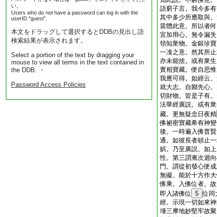
い。
語窮子言。我今多有
Users who do not have a password can log in with the
其中多少所應取與。
userID "guest".
當體此意。所以者何
本文をドラッグして選択するとDDBの見出し語
宜加用心。無令漏失
検索結果が表示されます。
領知衆物。金銀珍寶
一飡之意。然其所止
Select a portion of the text by dragging your
亦未能捨。或有衆生
mouse to view all terms in the text contained in
實相寶藏。便自思惟
the DDB. ・
我應可得。如經云。
Password Access Policies
就大志。自鄙先心。
切財物。皆是子有。
法華經廣説。或有衆
藏。更無疑念日夜精
佛祕密寶藏希有神變
後。一時遍入佛普賢
通。如彼長者頓止一
娯。乃至廣説。如上
性。第三謂漸次迴向
門。謂從初發心便成
無礙。能於十方作大
佛乘。入佛位者。故
即入諸佛位
5
位同
經。示現一切如來神
埵三摩地妙堅牢故聚