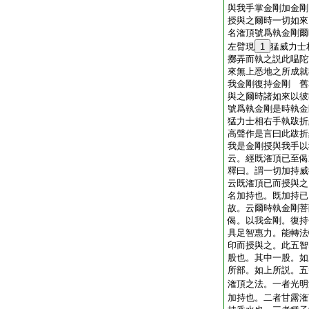
與我手掌金剛加金剛
授與之爾時一切如來
名潅頂號爲執金剛爾
左臂現
1
猛威力士
擲弄而執之説此嗢陀
來無上悉地之所成就
我金剛復持金剛 舊
與之爾時諸如來以彼
號爲執金剛是時執金
猛力士相右手執跋折
高聲作是言曰此跋折
我是金剛授與我手以
云。經既潅頂已至偈
釋曰。謂一切加持威
云既潅頂已而授與之
名加持也。既加持已
故。云爾時執金剛菩
偈。以我金剛。復持
具足智惠力。能轉法
印而授與之。此五智
股也。其中一股。如
所部。如上所説。五
潅頂之法。一者光明
加持也。二者甘露潅