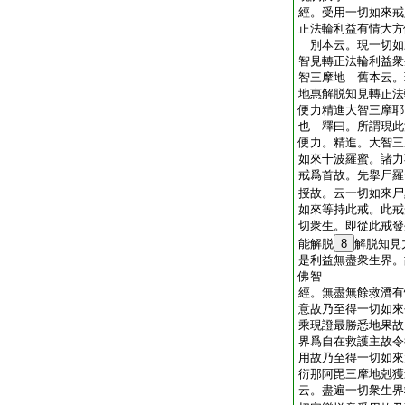
經。受用一切如來戒
正法輪利益有情大方
別本云。現一切如
智見轉正法輪利益衆
智三摩地 舊本云。
地惠解脱知見轉正法
便力精進大智三摩耶
也 釋曰。所謂現此
便力。精進。大智三
如來十波羅蜜。諸力
戒爲首故。先擧尸羅
授故。云一切如來尸
如來等持此戒。此戒
切衆生。即從此戒發
能解脱
8
解脱知見
是利益無盡衆生界。
佛智
經。無盡無餘救濟有
意故乃至得一切如來
乘現證最勝悉地果故
界爲自在救護主故令
用故乃至得一切如來
衍那阿毘三摩地剋獲
云。盡遍一切衆生界