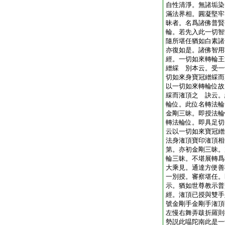
自性清淨。無諸垢染
滿法界相。圓凝堅牢
昧者。名爲諸佛普賢
輪。若先入此一切智
隨所堪任猶如白素諸
亦復如是。諸佛智用
經。一切如來轉輪王
繒綵 別本云。受一
切如來身寶冠繒綵而
以一切如來轉輪位故
綵而潅頂之 訣云。
輪位。此位名轉法輪
金剛三昧。即授法輪
轉法輪位。即具足切
云以一切如來寶冠繒
法身潅頂寶印潅頂相
第。亦初金剛三昧。
輪三昧。不堪展轉爲
大乘見。通達方便善
一別授。審察堪任。
示。猶如世尊教示普
經。潅頂已授與雙手
號金剛手金剛手潅頂
左慢右舞弄跋折羅則
勢説此嗢陀南此是一