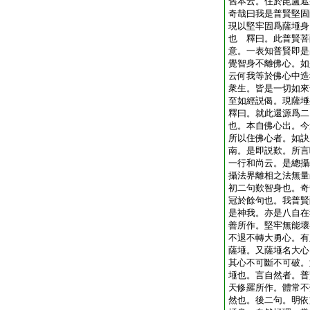
舊本云。住於毘盧遮
奇哉曰我是普賢堅固
現以堅牢固爲薩埵身
也 釋曰。此普賢菩
意。一表知普賢即是
覺智身不離佛心。如
云何我等於佛心中造
衆生。皆是一切如來
至如經説偈。現薩埵
釋曰。就此還源爲二
也。本自佛心出。今
所以住佛心者。如訣
南。是即説歎。所言
一行和尚云。是總攝
攝法界離相之法無量
初二句歎智身也。奇
冠於餘句也。我普賢
是神我。亦是八自在
善所作。堅牢無能壞
不退不轉大勇心。有
薩埵。又薩埵名大心
其心不可斷不可破。
埵也。言自然者。普
天修羅所作。體常不
然也。後二句。明依