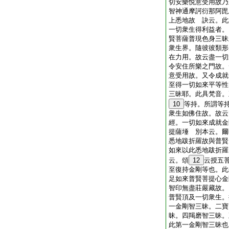
切安樂悦意受用故乃
智神通摩訶衍那阿毘
上悉地故 訣云。此
一切衆生得利益者。
賢菩薩普現色身三昧
衆生界。隨彼彼類形
在力用。故云盡一切
令安住所樂之門故。
意受用故。又令成就
至得一切如來平等性
三昧耶。此具梵音。
10
等持。所謂等
衆生如佛住故。故云
經。一切如來成就金
提薩埵 別本云。爾
悉地跋折羅故與普賢
如來以此悉地跋折羅
云。頌
12
云授五
至復持金剛等也。此
足如來普賢菩提心金
智印無盡莊嚴藏故。
普賢頂及一切衆生。
一金剛智三昧。二寶
昧。四羯磨智三昧。
此第一金剛智三昧也