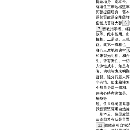
提薩埵身 別本云。
薩埵住三摩地極堅牢
訶菩提薩埵身 舊本
爲普賢故爲金剛薩埵
密體成普賢大菩
6
7
普教指示者。經
故等。此中智用。出
攝相。二還源。三現
益。此第一攝相也 
身心三摩地輪遍空
如來智光明相。和合
生。皆有佛性。一切
入佛性戒中。如是有
佛。功徳智惠未明顯
普賢。隨分行願未淳
非有情。如來藏性無
令無量身爲一體相。
住佛心時亦復如是。
埵身等
經。住世尊毘盧遮那
我普賢堅薩埵自然從
別本云。住毘盧遮
曰奇哉希有我是普賢
11
雖離身相自性