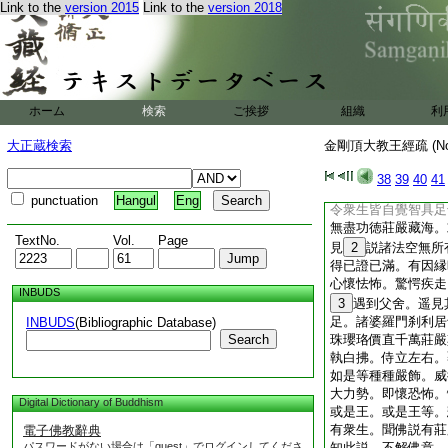
Link to the
version 2015
Link to the
version 2018
就普賢無量行願者。
令衆生奉事一切如來
遍求故。能令衆生趣
佛會念念入故。復能
就大智自在力故。悟
菩提者。佛功徳藏悉
ホーム
検索
ご挨拶
組織
利
成就無量衆生者。轉
入如來神通最上悉地
大正蔵検索
金剛頂大教王經疏 (N
智等佛力故。故云最
成就。成就如來最勝
38
39
40
41
種種差別。如來示現
punctuation
Hangul
Eng
令衆生皆自覺智具足
無盡功徳莊嚴藏海。
TextNo.
Vol.
Page
見
2
説諸法空無所
得已證已滿。有因縁
心懷怯怖。驚愕疾走
INBUDS
3
遇到父舍。遥見
足。諸婆羅門刹利居
INBUDS
(Bibliographic Database)
Search
珠瓔珞價直千萬莊嚴
執白拂。侍立左右。
如是等種種嚴飾。威
大力勢。即懷恐怖。
Digital Dictionary of Buddhism
或是王。或是王等。
有衆生。聞佛説有莊
電子佛教辭典
パスワードがない場合は「guest」でログインしてくださ
知此説。不解佛意。