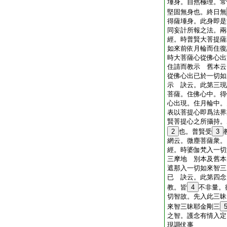
埵身。自然極理。常
堅固無身也。終日無
得薩埵身。此身即是
同妄計所報之法。兩
經。時普賢大菩提薩
如來前依月輪而住復
時大菩薩心從佛心出
住請而教示 舊本云
從佛心出已於一切如
示 訣云。此第三現
菩薩。住佛心中。得
心出現。住月輪中。
表以菩提心即爲法界
賢菩提心之所攝持。
2
也。普賢受
3
網云。微塵菩薩衆。
經。時婆伽梵入一切
三摩地 別本及舊本
遮那入一切如來智三
已 訣云。此第四念
教。皆
4
不非量。
切智故。先入此三昧
來智三昧耶金剛三
之智。護念有情入定
現調伏事