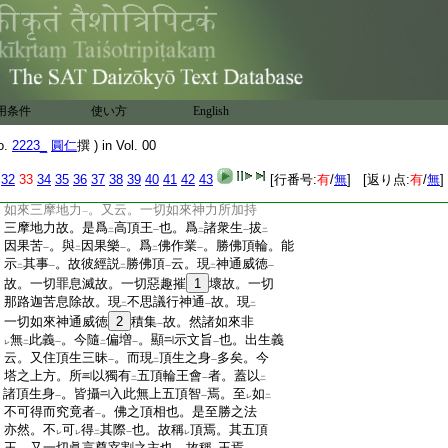
:
佛頂。無始無終故云
自然
。總
攝諸頂
故爲
二
一
一
二
:
總持
。傘蓋是顯
佛頂威徳
。故彼經云。欲
現
一
二
一
レ
二
:
佛傘蓋威徳
故。住
白傘蓋佛頂王身
。彼自然
一
二
一
:
佛心之所生。故爲
念也。光聚大刀能壞
一
レ
二
:
切
。能辨
一切
。故云
大薩埵大印
。故彼經云。
一
二
一
二
一
:
從
佛頂
出
光明
。一切世間出世間眞言明
二
一
二
一
用条件
使い方
English
:
咸皆
7
斷。令
破
奪其加持
。令
不
成就
。何以
レ
一
レ
二
一
:
故。大威光藏故。又云。能斷
一切眞言
。能調
二
一
二
o.
2223_
圓仁
撰 ) in Vol. 00
:
難調者
。能壞
他眞言威
。此是大威徳大神通。
一
二
一
:
能成
辨一切事
也。高佛頂輪。以
8
爲
等持
。
32
33
34
35
36
37
38
39
40
41
42
43
[行番号:
有
/
無
] [返り点:
有
/
無
]
一
二
一
:
故彼經説
高佛頂
竟云。此名
高佛頂王一切
二
一
二
:
如來三摩地力
。又云。一切如來神力所加持
一
:
三摩地力故。是爲
高頂王
也。爲
諸衆生
拔
二
一
二
一
二
:
因果苦
。與
因果樂
。爲
佛作業
。勝佛頂輪。能
一
二
一
二
一
:
示
其事
。故彼經説
勝佛頂
云。現
神通威徳
二
一
二
一
二
一
:
故。一切罪息滅故。一切惡趣摧
1
壞故。一切
:
那路迦苦息除故。現
不思議行神通
故。現
二
一
二
:
一切如來神通威徳
2
積集
故。然諸如來非
一
:
無
此義
。今隨
偏増
。顯
示文旨
也。出生義
レ
二
一
二
一
一
:
云。又住頂生三昧
。而現
頂生之身
多矣。今
一
二
一
:
塔之上方。所
以獨有
五頂輪王會
者。蓋以
二
一
二
:
諸頂生身
。皆攝
入此無上五頂智
焉。至
如
一
一
レ
二
:
不可得而究竟者
。佛之頂相也。是至勝之法
一
:
亦然。不
可
得
其際
也。故稱
頂焉。其五頂
レ
レ
二
一
レ
:
王。又一切眞言尊宰割之主也。故稱
王焉。