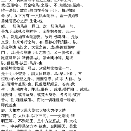
レ
:
就
五頂輪
。而金輪爲
之最
。不
知熟知
勝絶
。
二
一
二
一
レ
二
一
:
唯一法哉。故自
觀自在菩薩
已下。攝
怖歸
二
一
二
:
命
矣。又下方有
十六執金剛神
。蓋一切如來
一
二
一
:
勇健菩提心之所
生化
也
二
一
:
經。一切佛爲身 釋曰。次一切佛爲身一句。
:
是九明
諸執金剛神等
。金剛數多故。云
一
二
一
二
:
切
。皆是如來金剛惠數。故云
佛爲身
。是故
一
二
一
:
文云。如來修行之時。有
塵數心障煩惱
。以
二
一
二
:
是金剛惠
破
之。大覺之後。成
塵數種類智
一
レ
二
:
門
。以
是金剛惠
用
之故也。又一切佛者。謂
一
二
一
レ
:
毘盧遮那以
諸佛體
故。諸金剛神等。是彼
二
一
:
以
佛智用
故云
爲身
也
二
一
二
一
:
經薩埵常益覺 釋曰。次薩埵常益覺一句。
:
是十明
小聖身
。謂大日世尊。爲
樂
小者
。常
二
一
二
レ
一
:
恒現
作小聖之身
。漸漸引導。終得
大智
。故
一
二
一
:
云
薩埵常益覺
也。毘盧遮那經云。若有
衆
二
一
二
:
生
。應
佛度者。即現
佛身
。或現
聲門身
。或現
一
レ
二
一
二
一
二
:
縁覺身
。或菩薩身。或梵天身等。各各同
彼言
一
二
:
音
。住
種種威儀
。而此一切種種道一味者。
一
二
一
:
即此義也
:
經。大根本大黒大染欲大樂大方便大勝
:
釋曰。從
大根本
以下三句。十一更別明
諸
二
一
二
:
明王等
。不動明王。是中方忿怒故。爲
大根
一
二
:
本
。中央即爲諸方本
故也。金剛藥叉。是北
一
一