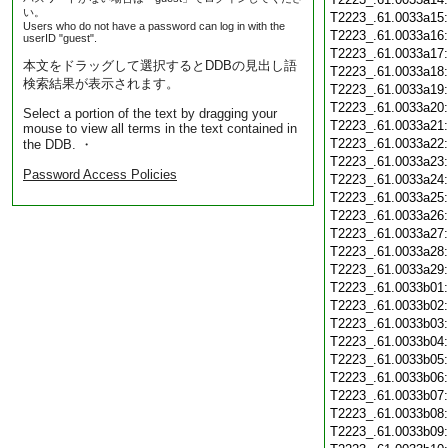
い。
T2223_.61.0033a15
Users who do not have a password can log in with the
T2223_.61.0033a16
userID "guest".
T2223_.61.0033a17
本文をドラッグして選択するとDDBの見出し語
T2223_.61.0033a18
検索結果が表示されます。
T2223_.61.0033a19
T2223_.61.0033a20
Select a portion of the text by dragging your
T2223_.61.0033a21
mouse to view all terms in the text contained in
T2223_.61.0033a22
the DDB. ・
T2223_.61.0033a23
Password Access Policies
T2223_.61.0033a24
T2223_.61.0033a25
T2223_.61.0033a26
T2223_.61.0033a27
T2223_.61.0033a28
T2223_.61.0033a29
T2223_.61.0033b01
T2223_.61.0033b02
T2223_.61.0033b03
T2223_.61.0033b04
T2223_.61.0033b05
T2223_.61.0033b06
T2223_.61.0033b07
T2223_.61.0033b08
T2223_.61.0033b09