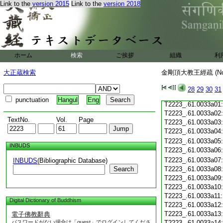
Link to the
version 2015
Link to the
version 2018
T2223_.61.0032c19
T2223_.61.0032c20
T2223_.61.0032c21
T2223_.61.0032c22
T2223_.61.0032c23
T2223_.61.0032c24
ホーム
検索
ご挨拶
組織
利
T2223_.61.0032c25
T2223_.61.0032c26
大正蔵検索
金剛頂大教王經疏 (N
T2223_.61.0032c27
T2223_.61.0032c28
28
29
30
31
T2223_.61.0032c29
punctuation
Hangul
Eng
T2223_.61.0033a01
T2223_.61.0033a02
TextNo.
Vol.
Page
T2223_.61.0033a03
T2223_.61.0033a04
T2223_.61.0033a05
INBUDS
T2223_.61.0033a06
T2223_.61.0033a07
INBUDS
(Bibliographic Database)
Search
T2223_.61.0033a08
T2223_.61.0033a09
T2223_.61.0033a10
T2223_.61.0033a11
Digital Dictionary of Buddhism
T2223_.61.0033a12
T2223_.61.0033a13
電子佛教辭典
パスワードがない場合は「guest」でログインしてくださ
T2223_.61.0033a14