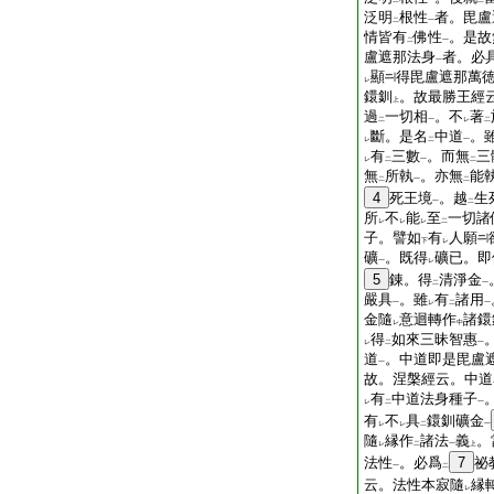
二
一
二
泛明
根性
者。毘盧
二
一
情皆有
佛性
。是故
二
一
盧遮那法身
者。必
一
顯
得毘盧遮那萬
レ
鐶釧
。故最勝王經
上
過
一切相
。不
著
二
一
レ
二
斷。是名
中道
。
レ
二
一
有
三數
。而無
三
レ
二
一
二
無
所執
。亦無
能
二
一
二
4
死王境
。越
生
一
二
所
不
能
至
一切諸
レ
レ
レ
二
子。譬如
有
人願
下
レ
礦
。既得
礦已。即
一
レ
5
錬。得
清淨金
二
一
嚴具
。雖
有
諸用
一
レ
二
一
金隨
意迴轉作
諸鐶
レ
中
得
如來三昧智惠
レ
二
一
道
。中道即是毘盧
一
故。涅槃經云。中道
有
中道法身種子
レ
二
一
有
不
具
鐶釧礦金
レ
レ
二
一
隨
縁作
諸法
義
。
レ
二
一
上
法性
。必爲
7
祕
一
二
云。法性本寂隨
縁
レ