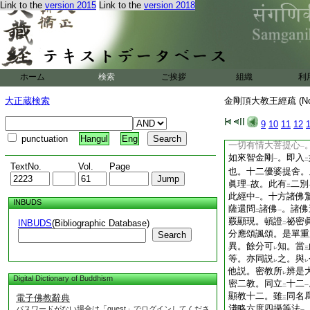
Link to the
version 2015
Link to the
version 2018
悉地果
故。既是内
一
十一阿浮陀達摩。此
謂説
諸衆共不共徳
二
此經云
。復有
住
一
下
二
一切如來戒定惠最勝
久修
禪定解脱地等
二
一
ホーム
検索
ご挨拶
組織
利
大曼荼羅
。纔入已
一
況餘悉地類。是即不
大正蔵検索
金剛頂大教王經疏 (N
數如來身。從
一一
二
於
彼佛刹
還説
此
9
10
11
12
二
一
二
來心
。即彼婆伽梵
一
punctuation
Hangul
Eng
一切有情大菩提心
一
如來智金剛
。即入
一
二
TextNo.
Vol.
Page
也。十二優婆提舍。
眞理
故。此有
二別
一
二
此經中
。十方諸佛
一
INBUDS
薩還問
諸佛
。諸佛
二
一
覈顯現。頓證
祕密
INBUDS
(Bibliographic Database)
二
分應頌諷頌。是單重
Search
異。餘分可
知。當
レ
三
等。亦同説
之。與
レ
レ
他説。密教所
辨是
レ
Digital Dictionary of Buddhism
密二教。同立
十二
二
一
顯教十二。雖
同名
電子佛教辭典
三
淺略六度四攝等法
パスワードがない場合は「guest」でログインしてくださ