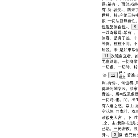
爲
希有
。而於
彼
二
一
二
有
所
容受
。猶未
レ
二
一
世尊。於
今第三時
二
依
一切法皆無自性
二
性涅槃無自性
。
9
一
一甚奇最爲
希有
。
二
一
無容。是眞了義。非
等例。種種不同。不
所説。未
是如來常
二
11
次隨自立者。
毘盧遮那。一切身業
一切處。一切時。於
已上
若准
法
12
二
一
經文
利
有情
。何但得
二
一
レ
傳法阿闍梨云。諸家
實義
。辨
説毘盧
一
一切時
也。問。出
一
有六趣之惑。常由
二
空花無
而虚計。衣
一
跡覩史天宮
。下
一
之。由
糞除
以誘
レ
二
一
レ
已熟。三祕密教。説
身
。
3
據
色究竟
一
二