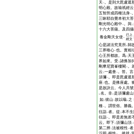
天
。是則大毘盧遮
一
明心殿。故瑜祇經云
五智所成四種法身
一
三昧耶自覺本初大菩
剛光明心殿中
。與
一
二
十六大菩薩。及四攝
已上
養金剛天女使
一
經文
心是諸法究竟所
歸
レ
三界唯心
也。實相
一
心王所都故。爲
天
二
界如來。受
諸佛加
二
剛摩尼寶峯樓閣
。
一
云
一處會
。答。言
二
一
須彌
。即是毘盧遮
一
座
也。是佛座處。
一
是故訣云。今人共號
名。非
是須彌盧山
レ
二
如
彼山
故以喩
之
二
一
レ
種
。謂世俗。勝義
一
往詣
者。從
本不生
一
二
往詣
。即是差無差
一
云。即下
須彌山頂
二
一
第二辨
法被根性
者
二
一
泛明
根性
。後就