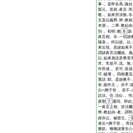
事
。是即名爲
隨自
一
二
梨云。若就
眞言
而
二
一
教
。如來所演無
非
一
レ
文及以義釋
辨
教相
一
二
本源
。二辨
教起由
一
二
別
。初明
教
6
源
一
二
眞言相。非
一切諸
二
隨喜
。何以故。以
一
二
來出現。若諸如來不
謂諸眞言法爾故。義
以
如來身語意畢竟
二
常。常故不
流。無
レ
レ
作所成
。若可
造成
一
二
可
破壞
。四相遷流
二
一
實語
耶。是故佛不
一
二
有
能作主
。亦不
二
一
二
出
興于世
。若不
一
レ
説法。住
法位
。性
二
一
衆聖
7
通同。即此
一眞言之相。皆法爾
辨
教起由
者。謂明
二
一
經亦云。祕密主。
者出
興于世
。而
一
樂欲。種種諸衆生心