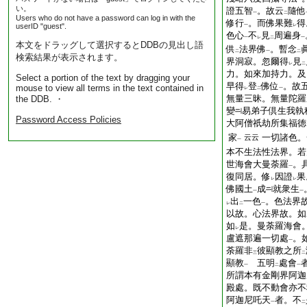
一
い。
證五智
。故云
隨他
一
二
Users who do not have a password can log in with the
修行
。而佛果難
得
userID "guest".
一
レ
色心
不
見
周遍身
一
レ
二
一
本文をドラッグして選択するとDDBの見出し語
供
法界佛
。暫念
二
一
二
検索結果が表示されます。
界洞寂。忽爾得
見
レ
二
力。如來加持力。及
Select a portion of the text by dragging your
早得
登
佛位
。故
mouse to view all terms in the text contained in
レ
二
一
無量三昧。無量陀羅
the DDB. ・
變
易弟子倶生我執
Password Access Policies
大阿僧祇劫所集福徳
家
一切諸色。
云云
一
本不生法性法界。若
世海會大曼荼羅
。
一
復同居。修
因證
果
レ
レ
佛國土
成
就衆生
一
一
出
一色
。色法界
レ
二
一
以故。心法界故。如
如
是。曼荼羅海會
レ
盧遮那遍一切處
。
一
荼羅非
彼顯教之所
三
二
顯教
五明
處會
一
二
一
所謂本有金剛界阿迦
殿處。既不動會亦不
阿迦尼吒天
者。不
一
二