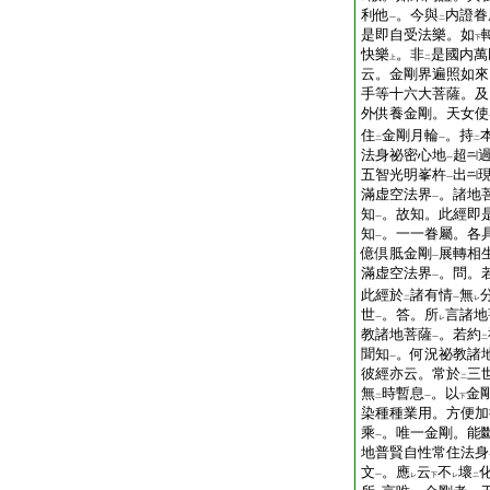
利他
。今與
内證眷
一
二
是即自受法樂。如
下
快樂
。非
是國内萬
上
二
云。金剛界遍照如來
手等十六大菩薩。及
外供養金剛。天女使
住
金剛月輪
。持
二
一
二
法身祕密心地
超
一
五智光明峯杵
出
一
滿虚空法界
。諸地
一
知
。故知。此經即
一
知
。一一眷屬。各
一
億倶胝金剛
展轉相
一
滿虚空法界
。問。
一
此經於
諸有情
無
二
一
レ
世
。答。所
言諸地
一
レ
教諸地菩薩
。若約
一
二
聞知
。何況祕教諸
一
彼經亦云。常於
三
二
無
時暫息
。以
金
二
一
下
染種種業用。方便加
乘
。唯一金剛。能
一
地普賢自性常住法身
文
。應
云
不
壞
一
レ
下
レ
二