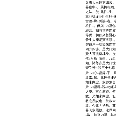
又勝天王經第四云。
界處中
。展轉相續
一
之法。從
此性
生。
二
一
惠品從
此性
生解
二
一
當經
辨
所被
者。
一
二
一
根性
。但與
内證心
一
二
經云。爾時世尊毘盧
等覺一切如來普賢心
發生大摩尼寶潅頂
一
智彼岸一切如來毘首
四方四佛。是大日如
賢大菩提薩埵身。從
依
月輪
而住。乃至
二
一
知。諸尊亦是大日世
聖位辨
説三十七尊
於
内心
證得
乎。
二
一
上
故當
知。此經是即
レ
如來内證。寂靜無言
於
内證境
説
此經
二
一
中
上
之境。言亡慮絶。何
故。又如來内證。但
教之所説也。彼教未
故。今此＊祕教。其
界倶寂照故。法界同
散。如來内證。其
レ