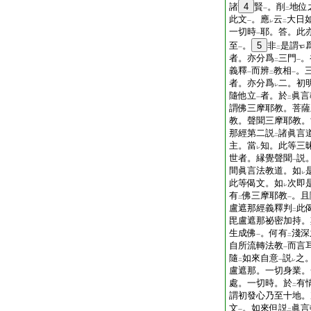
諸
4
賢
。削
地位
一
二
此文
。應
云
大日
一
レ
二
一切時
耶。答。此
一
至
。
5
非
是謂
一
二
者。亦分爲
三門
。
二
一
義釋
而辨
教相
。
一
二
一
者。亦分爲
二。初
レ
隨他立
者。於
眞言
一
二
謂佛三摩耶教。菩薩
教。聲聞三摩耶教。
那經第二説
諸眞言
二
主。當
知。此等三
レ
世者。縁覺聲聞
説
一
間眞言法教道。如
レ
此等偈文。如
次即
レ
有
佛三摩耶教
。且
二
一
盧遮那經義釋判
此
二
毘盧遮那祕密加持。
生成佛
。何有
淺深
一
二
自所流轉法教
而言
一
隨
如來自意
説
之
二
一
レ
盧遮那。一切身業。
處。一切時。於
有
二
謂初發心乃至十地。
文
。如來但説
眞言
一
二