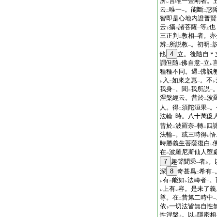
所
言唯一金剛者。
レ
云
唯一
。能斷
惑
二
一
二
智即是心地内證普賢
云
攝
諸菩薩
等
也
下
二
一
上
三正判
教相
者。亦
二
一
辨
所説教
。初明
二
一
二
他
4
立。後隨自＊
謂但隨
佛自意
立
二
一
レ
種種不同。遇
佛説
二
入
如來之惠
。不
レ
二
一
レ
我身
。聞
我所説
一
二
一
涅槃經云。昔於
波
二
人。得
須陀洹果
。
二
一
法輪
時。八十萬億
一
昔於
波羅奈
轉
四
二
一
二
法輪
。或三時得
悟
一
レ
時勝義生菩薩復白
レ
在
波羅尼斯仙人墮
二
7
趣聲聞乘
者
。
一
上
深
8
奇甚爲
希有
二
一
有
能如
法轉者
。
レ
二
レ
一
上有
容。是未了義
レ
レ
尊。在
昔第二時中
二
一
依
一切法皆無自性
下
性涅槃
。以
隱密相
上
二