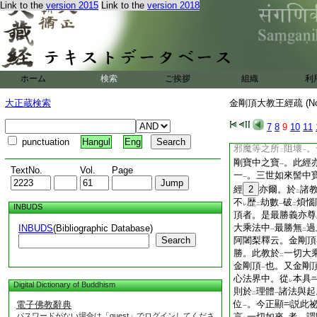
Link to the
version 2015
Link to the
version 2018
水亦能澄
水。五者
レ
レ
是金剛各具
二義
レ
二
一
智利用碎
壞煩惱
一
剛。五如
前列
。更
二
一
七種
。今謂。七種
一
彼且爲
五耳。釋論
レ
レ
ホーム
検索
ご挨拶
組織
利
白羊角
打
之。金剛
一
レ
來智
者。佛智豈不
一
大正蔵検索
金剛頂大教王經疏 (N
不
可
全取
。或取
レ
二
一
二
間金剛少分相似
。
一
7
8
9
10
11
耳。又如
金剛不可
二
punctuation
Hangul
Eng
邪魔等之所
阻壞
。
二
一
剛寶中之寶
。此經
一
TextNo.
Vol.
Page
一
。三世如來髻中
一
經
2
亦爾。於
諸
二
不
歴
劫數
破
煩惱
レ
二
一
二
INBUDS
頂者。是最勝義亦尊
大乘法中
最勝無
過
INBUDS
(Bibliographic Database)
一
二
Search
阿闍梨釋云。金剛頂
勝。此教於
一切大
二
金剛頂
也。又金剛
一
心法界中。從
本具
レ
Digital Dictionary of Buddhism
則於
理體
諸法與起
二
一
位
。今正顯
説此
電子佛教辭典
一
パスワードがない場合は「guest」でログインしてくださ
言
一切如來
者。謂