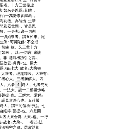
聖者。十方三世盡虚
切如來身以爲
其體
。
二
一
密百千萬億修多羅藏
。
一
海功徳。亦能出
生華
二
間及器世間
。皆是毘
一
故。一身充
遍一切刹
二
一
一切如來者。謂五如來。毘
寶生佛･阿彌陀佛･不空成
一切佛
故。又三世十方
一
切如來
。以
一切言
遍該
一
二
一
。非
是隨機誘引之言
。
二
一
語故云
眞實
也。攝大
二
一
爲
攝
七大
故名
大乘頓
レ
二
一
二
。大乘者。理趣釋云。大乘有
二
二者心大。三者勝解大。四
大。六者
4
時大。七者究竟
。一法大。謂十二部毘佛略
於菩提
也。三解大。謂解
一
二
。謂見道淨心也。五莊嚴
時大。謂三阿僧祇行也。七
自嚴得
菩提
也。六是因
二
一
大因大果合爲
大乘
也。一行
二
一
義
故名
大乘
。一者以
法
一
二
一
二
甚深祕密之藏。毘盧遮那