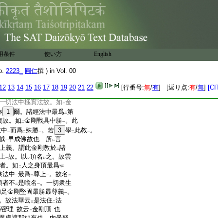
碧色金剛。能消
諸毒
。如
二
一
咸備
功能
。以譬
如來五
二
一
下
滿
有情願
。或云。七種金
中
上
加
緑色及以紫色
7
以爲
二
一
二
金剛何過
五色
。但今青碧收
二
一
明以
金剛
安
龜甲上
。以
二
一
二
一
二
用条件
使い方
English
碎成
微塵
。若金剛譬
如
二
一
二
壞耶。然涅槃經云。夫喩
o.
2223_
圓仁
撰 ) in Vol. 00
少分
或取
多分
。今且取
世
一
二
一
二
以喩
出世常存不壞金剛
二
一
12
13
14
15
16
17
18
19
20
21
22
[行番号:
無
/
有
] [返り点:
有
/
無
]
[CI
壞
。此經亦爾。不
8
爲
外道
一
レ
二
一切法中極實法故。如
金
二
亦
1
爾。諸經法中最爲
第
二
寶故。如
金剛戰具中勝
。此
二
一
教中
而爲
殊勝
。若
3
學
此教
。
一
二
一
二
一
賊
早成佛故也 所
言
一
レ
上義。謂此金剛教於
諸
二
上
故。以
頂名
之。故雲
一
レ
レ
者。如
人之身頂最爲
二
乘法中
最爲
尊上
。故名
一
二
一
二
頂者不
是喩名
。一切衆生
二
一
足金剛堅固最勝最尊義
。
一
。故法華云
是法住
法
三
二
祕密理
故云
金剛頂
也
一
二
一
毘盧遮那如來也。内曼拏