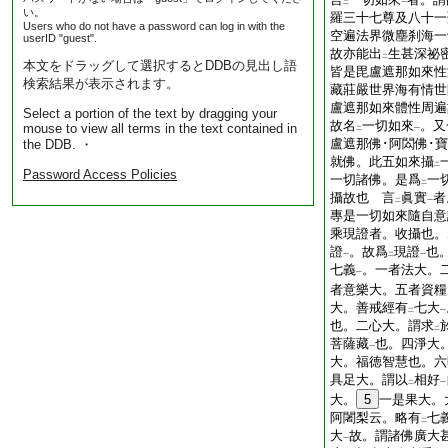
二
一
い。
羅三十七尊及八十一
Users who do not have a password can log in with the
空遍法界微塵刹海一
userID "guest".
故亦能出
生甚深祕
二
本文をドラッグして選択するとDDBの見出し語
皆是毘盧遮那如來性
検索結果が表示されます。
藏莊嚴世界海有情世
盧遮那如來體性周遍
Select a portion of the text by dragging your
故名
一切如來
。又
mouse to view all terms in the text contained in
二
一
盧遮那佛･阿閦佛･
the DDB. ・
就佛。此五如來攝
二
Password Access Policies
一切諸佛。是爲
一
二
攝故也 言
眞實
者
二
一
專是一切如來隨自意
乘現證者。收攝也。
證
。故爲
現證
也
一
二
一
七義
。一者法大。
一
者意樂大。五者資糧
大。善戒經有
七大
二
一
也。二心大。謂求
二
菩薩藏
也。四淨大
一
大。福徳智慧也。六
具足大。謂以
相好
二
一
大。
5
一是果大。
阿闍梨云。略有
七
二
大
故。謂諸佛廣大
一