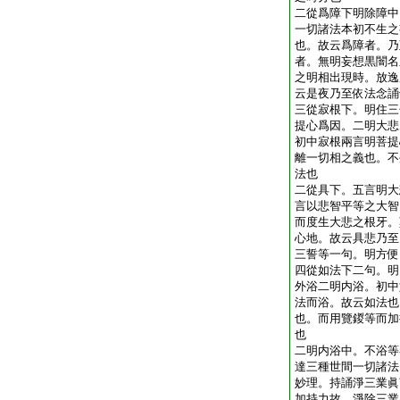
二從爲障下明除障中
一切諸法本初不生之
也。故云爲障者。乃
者。無明妄想黒闇名
之明相出現時。放逸
云是夜乃至依法念誦
三從寂根下。明住三
提心爲因。二明大悲
初中寂根兩言明菩提
離一切相之義也。不
法也
二從具下。五言明大
言以悲智平等之大智
而度生大悲之根牙。
心地。故云具悲乃至
三誓等一句。明方便
四從如法下二句。明
外浴二明内浴。初中
法而浴。故云如法也
也。而用覽鍐等而加
也
二明内浴中。不浴等
達三種世間一切諸法
妙理。持誦淨三業眞
加持力故。淨除三業