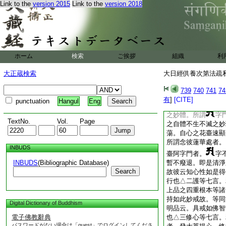
Link to the
version 2015
Link to the
version 2018
名爲良助伴矣。已上
大日經供養次第法疏
大日經供養次第法疏
第四
ホーム
検索
ご挨拶
組織
利
金剛佛子
釋増益守護清淨
大正蔵検索
大日經供養次第法疏私記
將釋當品大分爲四。
明宗旨。四明入文判
739
740
741
74
淨行。二釋守護。三
有
]
[CITE]
punctuation
Hangul
Eng
性者不改義。所謂無
之妙體。所謂
字
TextNo.
Vol.
Page
之自體不生不滅之妙
蕩。自心之花臺速顯
所謂念彼蓮華處者。
INBUDS
臺阿字門者。
字
INBUDS
(Bibliographic Database)
暫不癈退。即是清淨
Search
故彼云知心性如是得
行也△二護等七言。
上品之四重根本等諸
持如此妙戒故。等同
Digital Dictionary of Buddhism
明品云。具戒如佛智
電子佛教辭典
也△三修心等七言。
パスワードがない場合は「guest」でログインしてくださ