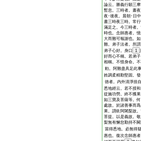
論云。勝義行願三摩
暫息。三時者。晝夜
夜･後夜。晨朝･日
晝三時夜三時。常行
滿足之。今三時者。
時也。念師惠者。憶
大而難可報謝也。如
難。弟子法者。所謂
弟子心好。身口
1
好而心不稱。若弟子
相稱。不惜身命。不
勅。阿難盡具足此
姓調柔精勤堅固。發
徳者。内外清淨捨
悉地經云。若不授和
從施功勞。終不獲果
如三寶及菩薩等。何
處故。於諸善事而爲
果。謂依阿闍梨故。
菩提。以是義故。敬
梨無有懈怠勤持不闕
當得悉地。必無得
惠也。復次念師惠者