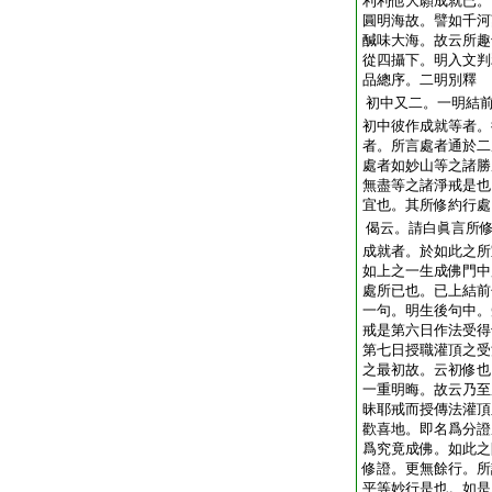
利利他大願成就已。
圓明海故。譬如千河
醎味大海。故云所趣
從四攝下。明入文判
品總序。二明別釋
初中又二。一明結
初中彼作成就等者。
者。所言處者通於二
處者如妙山等之諸勝
無盡等之諸淨戒是也
宜也。其所修約行處
偈云。請白眞言所
成就者。於如此之所
如上之一生成佛門中
處所已也。已上結前
一句。明生後句中。
戒是第六日作法受得
第七日授職灌頂之受
之最初故。云初修也
一重明晦。故云乃至
昧耶戒而授傳法灌頂
歡喜地。即名爲分證
爲究竟成佛。如此之
修證。更無餘行。所
平等妙行是也。如是