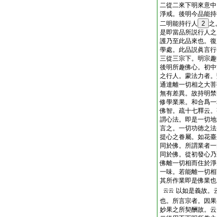
二從二來下明來意中
淨戒。後明今品能持
二明能持行人
2
之
是即當品所説行人之
護乃至此品來也。復
學處。此品説眞言行
三從三宗下。明宗趣
後明所趣佛心。初中
之行人。蒙法力者。
通達離一切相之大菩
無有差異。故持明禁
修學業果。和合爲一
佛智。疏十七釋云。
謂心法。即是一切地
言之。一切功徳之法
提心之眷屬。如花臺
同於佛。所謂業者一
同於佛。從初發心乃
佛離一切相而住於淨
一味。若能離一切相
其所作業即是佛業也
以如是義故。
云云
也。所言宗者。因果
妙果之所契酬故。云