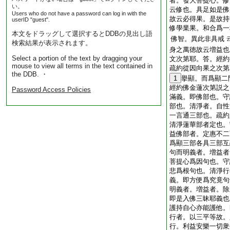
者。發大菩提心。修
い。
云修也。具足如是佛
Users who do not have a password can log in with the
故云必得果。是故持
userID "guest".
修學業果。和合爲一
本文をドラッグして選択するとDDBの見出し語
佛智。異此非具戒
検索結果が表示されます。
身之萬徳故云増益也
Select a portion of the text by dragging your
文次第耶。答。經約
mouse to view all terms in the text contained in
疏約從因向果之次第
the DDB. ・
1
擧顯。而爲顯二
經約佛金蓮次第説之
Password Access Policies
滿義。即佛部也。守
部也。清淨者。自性
一言通三部也。疏約
清淨蓮華部者定也。
益佛部者。定惠不二
爲顯三部各具三部互
句而明義者。増益者
菩提心爲因句也。守
悲爲根句也。清淨行
義。即方便爲究竟句
明義者。増益者。除
即是入佛三昧耶義也
護持自心亦能護他。
行者。以三平等故。
行。利益安樂一切衆