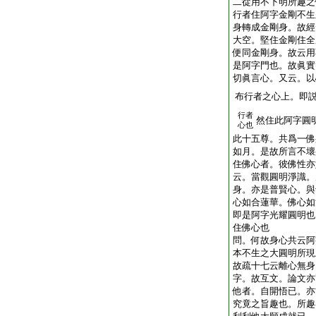
二從用不下明所趣之
行者住阿字金剛不生
身轉成金剛身。故經
大空。堅住金剛住全
便同金剛身。故云用
是阿字門也。故眞實
切眞言心。又云。以
布行者之心上。即
行者
然住此阿字圓
心也
此十五尊。共爲一佛
如月。是故所言不壞
住佛心者。彼佛性亦
云。當觀圓明淨識。
身。亦是普賢心。與
心如合蓮華。佛心如
即是阿字光耀圓明也
住佛心也
問。何故身心共云阿
本不生之大圓明所現
故疏十七云離心無身
字。故互文。論文亦
他者。自開悟已。亦
究竟之旨趣也。所趣