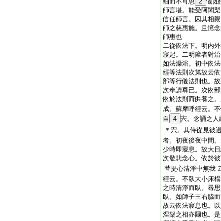
細而不可思
2
儀如
師言堪。能受阿闍梨
信任師言。因其相親
師之慈惠施。且憶念
師惠也
二從依法下。明内外
寢起。二明障者對治
如法澡浴。初中依法
經等法則次第故云依
部等行儀法則也。故
次奉請尊已。次依部
依於法則而供養之。
成。蘇摩呼經云。不
自
4
宍。念誦之人
＊宍。其侍從見彼
者。初夜後夜中間。
少時即寢息。故大日
次發悲念心。依於彼
菩提心清淨中無我
經云。不臥大小床榻
之時清淨而臥。尋思
臥。如師子王右脇而
故云依法寢息也。以
涅槃之相亦爾也。是