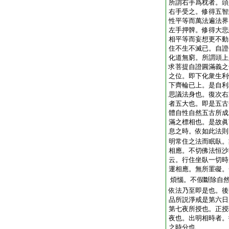
所謂右手爲枕者。頭
右手受之。修得五智
性平等而萬法遍法界
左手押髀。修得大悲
相平等而妄想更不動
住不生不滅已。自證
化道無窮。所謂頭上
求菩提自證圓滿義之
之位。即下化衆生利
下齊輪已上。是自利
思議法身也。復次右
者五大也。即是五古
體自性自然五古所成
滿之標相也。是故眞
息之時。依如此法則
明常住之法而眠臥。
相應。不切佛法恒沙
云。行住坐臥一切時
運相應。無所罣礙。
煩惱。不假斷除自
依法乃至即是也。後
品所説淨戒是第六日
第七夜所授也。正授
夜也。出明相時者。
之時分也