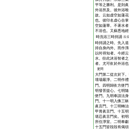
平等之勝利。是則眞
外浴所及。彼外浴唯
故。云如虚空如蓮花
也。彼印名虚心合掌
空如蓮華。不著水者
不浴也。又蘇悉地經
時洗浴三時持誦
云
時持誦之時。先入道
持自身内外。而作淨
以何得知者。今經云
水。但此沐浴智者之
者。尤可依於外浴也
更問
大門第二從次於下。
壇場嚴淨。二明作禮
門。四明歸依方便門
明發菩提心。七明隨
便門。九明奉請法身
門。十一明入佛三昧
眞言門。十三明轉法
甲胃眞言門。十五明
堪忍眞言門矣。初明
所住淨室。二明奉獻
十五門皆段段有偈頌