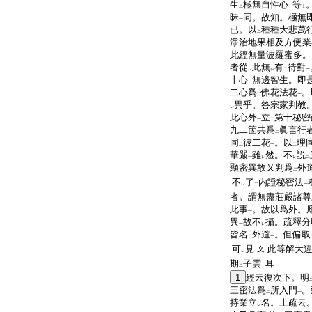
生
極無自性心
等
二
一
上
昧
同。故知。極無
一
已。以
種種大悲萬
二
淨治地果相及方便業
此經無量波羅蜜多。
者從
此無
有
待對
レ
レ
二
一
十心
無邊智生。即
一
二心爲
佛花法花
。
二
一
異乎。答宗家判教
レ
此心外
立
第十秘密
一
二
九二箇共爲
眞言行
二
同
彼二花
。以
理
二
一
二
華嚴
雖
然。不
説
一
レ
レ
二
顯密異故又判爲
外
二
不
了
内證秘密法
レ
二
一
者。謂無盡莊嚴諸尊
此事
。故以爲外。
一
異
故不
攝。疏釋分
一
レ
皆名
外道
。但偏取
二
一
可
見
此等解大
文
レ
期
子雲
耳
二
一
1
經云復次下。明
三密法爲
所入門
。
二
一
持業立
名。上疏云
レ