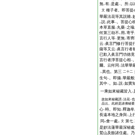
無
有
是處
。所
以
レ
二
一
三
種子者。即菩提
文
華嚴法花等其説雖
レ
説
此事
。菩提心
レ
二
一
本草直服
丸藥
之喩
二
一
何第三劫不
用
寄乎
レ
レ
言行人等
更無
寄齊
一
二
云
眞言門修行菩提
二
薩等又云
眞言行者
二
已歎入眞言門功徳竟
言行者淨菩提心相
一
爾。云何同
法華華
二
異也。第三
二十二
レ
生句
。即攝
華嚴般
一
二
其中
。如
説
如實
一
レ
二
一乘如來秘藏皆入
二
故如來秘藏謂
法花
也
二
一
品云。此經是諸佛秘要
心
時。即知
釋迦牟
一
二
長遠本地之身與
上
二
同
會一處
第七
文
中
上
是妙法蓮華最深秘處
鷲山及餘諸住處。乃