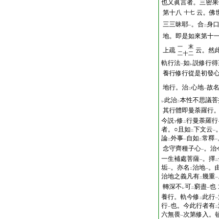
也又眞言者。三密果
第十八
云。佛
十七
三三昧耶
。合
身
一
二
地。即是如來第十
一 末
上疏
云。然
二十二
軌行法
如
説修行得
一
レ
養行修行從是初發
地行。治
心地
故
二
一
此治
本性不思議菩
レ
二
其行體即曼荼羅行
今説
修
行曼荼羅行
下
二
者。○且如
下文云
二
一
論
外事
自如
常釋
二
一
二
一
念守齊種子心
。治
一
一生補處菩薩
。擇
一
二
垢
。亦名
治地
。
一
二
一
治地之義凡有
幾重
二
一
轉深不
可
窮盡
也
レ
二
一
養行。軌今修
此行
二
一
行
也。今此行者有
一
二
六無畏
次第修入。
一