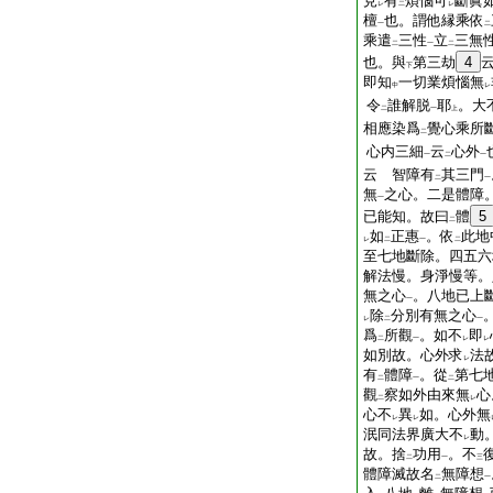
見
有
煩惱可
斷眞
レ
二
レ
檀
也。謂他縁乘依
一
二
乘遣
三性
立
三無
二
一
二
也。與
第三劫
4
下
即知
一切業煩惱無
中
レ
令
誰解脱
耶
。大
二
一
上
相應染爲
覺心乘所
二
心内三細
云
心外
一
二
一
云 智障有
其三門
二
一
無
之心。二是體障
一
已能知。故曰
體
5
二
如
正惠
。依
此地
レ
二
一
二
至七地斷除。四五六
解法慢。身淨慢等。
無之心
。八地已上
一
除
分別有無之心
レ
二
一
爲
所觀
。如不
即
二
一
レ
レ
如別故。心外求
法
レ
有
體障
。從
第七
二
一
二
觀
察如外由來無
心
二
レ
心不
異
如。心外無
レ
レ
泯同法界廣大不
動
レ
故。捨
功用
。不
二
一
三
體障滅故名
無障想
二
一