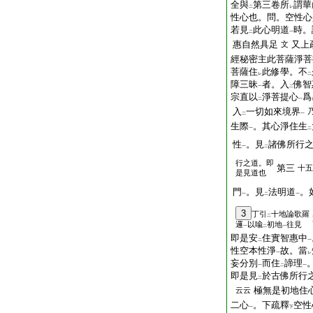
全與
第三卷所
謂華
二
レ
性心也。問。空性心
若見
此心明道
時。
二
一
惠自然具足
又上
文
經秘密主此菩薩淨菩
菩薩住
此修學。不
レ
二
障三昧
者。入
佛智
一
二
宗直以
淨菩提心
爲
二
一
入
一切如來境界
二
一
生際
。其心淨住生
一
二
性
。見
諸佛所行
一
二
行之道。即
第三
十五
是見道也
門
。見
法明道
。
一
二
一
3
丁引
十地論歌羅
二
邏
以喩
初地
往見
一
二
一
即是安
住實智惠中
二
一
性空本性淨
故。當
一
レ
妄分別
而住
諦理
一
二
一
即是見
於古佛所行
二
極無是初地住
云云
二心
。下疏釋
空性
一
下