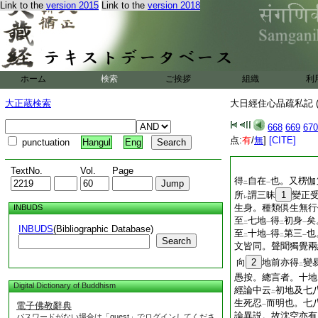
Link to the
version 2015
Link to the
version 2018
ホーム
検索
ご挨拶
組織
利
大正蔵検索
大日經住心品疏私記 (
668
669
670
点:
有
/
無
]
[CITE]
punctuation
Hangul
Eng
TextNo.
Vol.
Page
得
自在
也。又楞伽
二
一
所
謂三昧
1
變正
レ
生身。種類倶生無行
INBUDS
至
七地
得
初身
矣
二
一
二
一
INBUDS
(Bibliographic Database)
至
十地
得
第三
也
二
一
二
一
Search
文皆同。聲聞獨覺兩
向
2
地前亦得
變
二
愚按。總言者。十地
Digital Dictionary of Buddhism
經論中云
初地及七
二
生死忍
而明也。七
電子佛教辭典
一
論異説。故沈空亦有
パスワードがない場合は「guest」でログインしてくださ