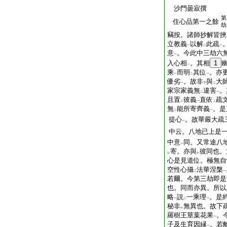
沙門曇寂撰
第
住心品第一之餘
劫
竊按。諸師抄解皆挾
立教義
以解
此疏
一
二
一
意
。今此中三劫六
一
入心相
。其相
1
一
乘
而明
其位
。亦
一
二
一
優劣
。故非
與
大
一
下
二
家宗家義無
違害
。
二
一
且置
彼義
直依
疏
二
一
二
無
能所寄齊義
。是
二
一
提心
。故華嚴大疏
一
中云。八地已上是
中意
同。又常途八
一
寄。亦與
彼同也。
レ
レ
心是見道位。極無自
空性心攝
法華涅槃
二
一
若爾。今第三劫即是
也。同而亦異。所以
略
説
一乘理
。是
一
二
一
秘非
無異也。故下
レ
羅樹王莖葉花果
。
一
子及生育因縁
。若
一