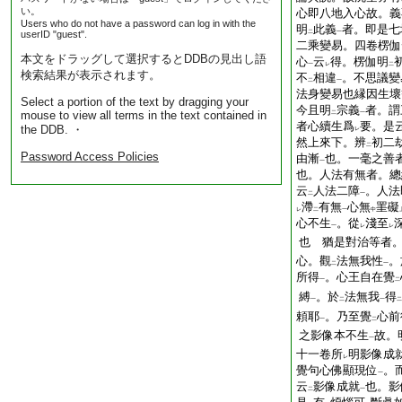
い。
心即八地入心故。義
Users who do not have a password can log in with the
明
此義
者。即是七
userID "guest".
二
一
二乘變易。四卷楞伽
本文をドラッグして選択するとDDBの見出し語
心
云
得。楞伽明
一
レ
二
検索結果が表示されます。
不
相違
。不思議變
二
一
法身變易也縁因生壞
Select a portion of the text by dragging your
今且明
宗義
者。謂
mouse to view all terms in the text contained in
二
一
者心續生爲
要。是
the DDB. ・
レ
然上來下。辨
初二
二
Password Access Policies
由漸
也。一毫之善
一
也。人法有無者。總
云
人法二障
。人法
二
一
滯
有無
心無
罣礙
レ
二
一
中
心不生
。從
淺至
一
レ
レ
也 猶是對治等者
心。觀
法無我性
。
二
一
所得
。心王自在覺
一
二
縛
。於
法無我
得
一
二
一
二
頼耶
。乃至覺
心前
一
二
之影像本不生
故。
一
十一卷所
明影像成
レ
覺句心佛顯現位
。
一
云
影像成就
也。影
二
一