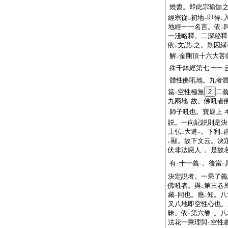
燒盡。即此宗瑜伽
經宗從
初地
即得
二
一
レ
地經一一名言。依
二
一淺略釋。二深秘釋
依
文説
之。則因縁
レ
レ
解
金剛頂十六大菩
二
殊千鉢經第七
十一
體性佛吼地。九者
當
空性極無
2
二
二
九兩地
故。佛吼者
一
師子吼也。寶屈上
説。一向記説則是決
上弘
大道
。下利
二
一
二
顯。故下文云。決
レ
伏非法惡人
。是故
一
有
十一義
。後當
二
一
二
決定説者。一乘了義
佛吼者。與
第三卷
二
藏
同也。應
知。八
一
レ
又八地即空性心也。
昧。依
第六卷
。八
二
一
法花一乘理與
空性
二