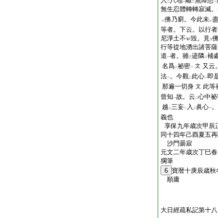
入
八地
離
無障想
二
一
二
一
無生忍體轉轉寂滅。
佛乃窮。今此未
レ
レ
等者。下云。以行者
尼淨土不
毀。見
下
行等從地湧出諸菩薩
道
者。雖
迹隣
補
一
三
二
名爲
祕密
又云
文
二
一
法
。今觀
此心
即
一
二
一
那遍一切身
此等
文
曾知
故。云
心中祕
一
二
越
三妄
入
眞心
。
二
一
二
一
義也
享保九年歳次甲辰
同十四年己酉夏五再
沙門曇寂
元文二年歳次丁巳春
擱筆
6
寶暦十庚辰歳秋
順庸
大日經疏私記第十八