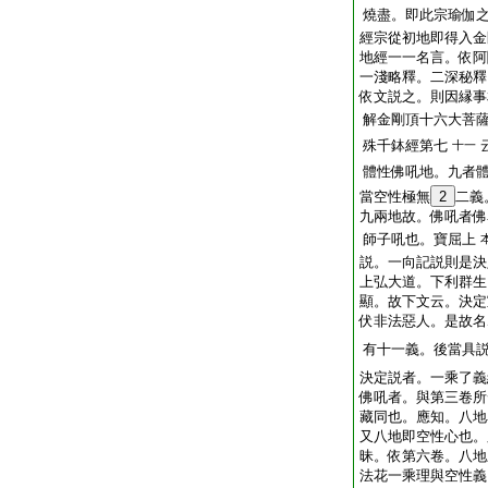
燒盡。即此宗瑜伽
經宗從初地即得入金
地經一一名言。依阿
一淺略釋。二深秘釋
依文説之。則因縁事
解金剛頂十六大菩
殊千鉢經第七
十一
體性佛吼地。九者
當空性極無
2
二義
九兩地故。佛吼者佛
師子吼也。寶屈上
説。一向記説則是決
上弘大道。下利群生
顯。故下文云。決定
伏非法惡人。是故名
有十一義。後當具
決定説者。一乘了義
佛吼者。與第三卷所
藏同也。應知。八地
又八地即空性心也。
昧。依第六卷。八地
法花一乘理與空性義