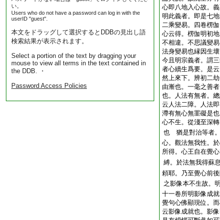
い。
心即八地入心故。義
Users who do not have a password can log in with the
明此義者。即是七地
userID "guest".
二乘變易。四卷楞伽
本文をドラッグして選択するとDDBの見出し語
心云得。楞伽明初地
検索結果が表示されます。
不相違。不思議變易
法身變易也縁因生壞
Select a portion of the text by dragging your
今且明宗義者。謂三
mouse to view all terms in the text contained in
者心續生爲要。是云
the DDB. ・
然上來下。辨初二劫
Password Access Policies
由漸也。一毫之善者
也。人法有無者。總
云人法二障。人法即
滯有無心無罣礙是也
心不生。從淺至深轉
也 猶是對治等者
心。觀法無我性。於
所得。心王自在覺心
縛。於法無我得蘇
頼耶。乃至覺心前後
之影像本不生故。
十一卷所明影像成就
覺句心佛顯現位。而
云影像成就也。影像