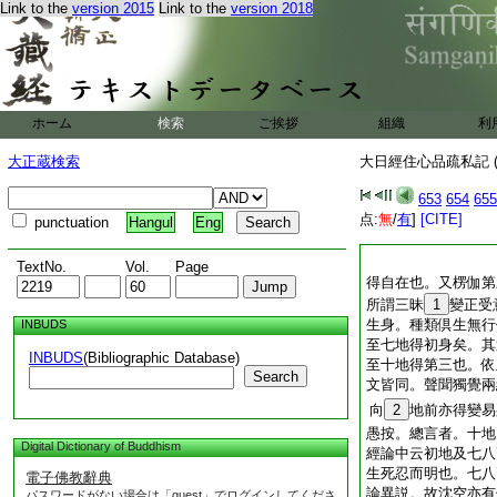
Link to the
version 2015
Link to the
version 2018
ホーム
検索
ご挨拶
組織
利
大正蔵検索
大日經住心品疏私記 (
653
654
655
点:
無
/
有
]
[CITE]
punctuation
Hangul
Eng
TextNo.
Vol.
Page
得自在也。又楞伽第
所謂三昧
1
變正受
生身。種類倶生無行
INBUDS
至七地得初身矣。其
INBUDS
(Bibliographic Database)
至十地得第三也。依
Search
文皆同。聲聞獨覺兩
向
2
地前亦得變易
愚按。總言者。十地
Digital Dictionary of Buddhism
經論中云初地及七八
生死忍而明也。七八
電子佛教辭典
論異説。故沈空亦有
パスワードがない場合は「guest」でログインしてくださ