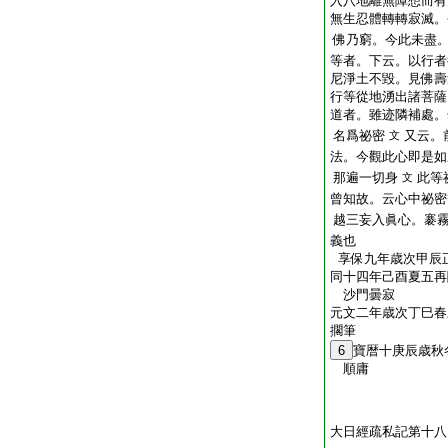
入八地離無障想而有
無生忍體轉轉寂滅。
佛乃窮。今此未盡
等者。下云。以行者
尼淨土不毀。見佛壽
行等從地湧出諸菩薩
道者。雖迹隣補處。
名爲祕密
又云。
文
法。今觀此心即是如
那遍一切身
此等
文
曾知故。云心中祕密
越三妄入眞心。褰
義也
享保九年歳次甲辰
同十四年己酉夏五再
沙門曇寂
元文二年歳次丁巳春
擱筆
6
寶暦十庚辰歳秋
順庸
大日經疏私記第十八