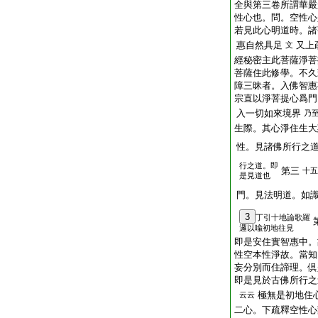
全與第三卷所謂華嚴
性心也。問。空性心
若見此心明道時。諸
惠自然具足
又上
文
經秘密主此菩薩淨菩
菩薩住此修學。不久
障三昧者。入佛智惠
宗直以淨菩提心爲門
入一切如來境界
乃
生際。其心淨住生大
性。見諸佛所行之
行之道。即
第三
十五
是見道也
門。見法明道。如
3
丁引十地論歌羅
邏以喩初地往見
即是安住實智惠中。
性空本性淨故。當知
妄分別而住諦理。倶
即是見於古佛所行之
極無是初地住
云云
二心。下疏釋空性心