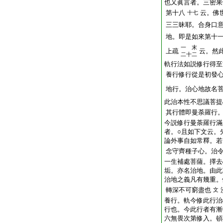
也又眞言者。三密果
第十八
云。佛
十七
三三昧耶。合身口
地。即是如來第十
一 末
上疏
云。然
二十二
軌行法如説修行得至
養行修行從是初發
地行。治心地故名
此治本性不思議菩提
其行體即曼荼羅行
今説修行曼荼羅行滿
者。○且如下文云。
論外事自如常釋。若
念守齊種子心。治
一生補處菩薩。擇去
垢。亦名治地。由此
治地之義凡有幾重。
轉深不可窮盡也
文
養行。軌今修此行治
行也。今此行者有漸
六無畏次第修入。頓