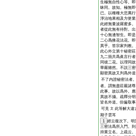
生極無自性心等。即
昧同。故知。極無即
已。以種種大悲萬行
淨治地果相及方便業
此經無量波羅蜜多。
者從此無有待對。出
十心無邊智生。即是
二心爲佛花法花。即
異乎。答宗家判教。
此心外立第十秘密莊
九二箇共爲眞言行者
同彼二花。以理同故
華嚴雖然。不説三密
顯密異故又判爲外道
不了内證秘密法者
者。謂無盡莊嚴諸尊
此事。故以爲外。應
異故不攝。疏釋分明
皆名外道。但偏取事
可見
此等解大違
文
期子雲耳
1
經云復次下。明
三密法爲所入門。到
持業立名。上疏云。