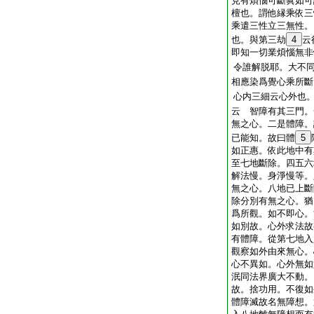
見有煩惱可斷眞如可
檀也。謂他縁乘依三
乘遣三性立三無性。
也。與第三劫
4
云
即知一切業煩惱無非
令誰解脱耶。大不
相應染爲覺心乘所斷
心内三細云心外也
云 智障有其三門。
無之心。二是體障。
已能知。故曰體
5
如正惠。依此地中有
至七地斷除。四五六
解法慢。身淨慢等。
無之心。八地已上斷
除分別有無之心。猶
爲所觀。如不即心。
如別故。心外求法故
有體障。從第七地入
觀察如外由來無心。
心不異如。心外無如
泯同法界廣大不動。
故。捨功用。不復如
體障滅故名無障想。