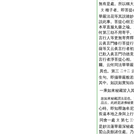
無有是處。所以稱大
種子者。即菩提
文
華嚴法花等其説雖妙
説此事。菩提心樹王
本草直服丸藥之喩。
何第三劫不用寄乎。
言行人等更無寄齊釋
云眞言門修行菩提行
薩等又云眞言行者初
已歎入眞言門功徳竟
言行者淨菩提心相。
爾。云何同法華華嚴
異也。第三
二十二
生句。即攝華嚴般若
其中。如説如實知自
一乘如來秘藏皆入
故如來秘藏謂法花也。
品云。此經是諸佛秘要
心時。即知釋迦牟尼
長遠本地之身與上行
同會一處
第七
文
三
是妙法蓮華最深秘處
鷲山及餘諸住處。乃