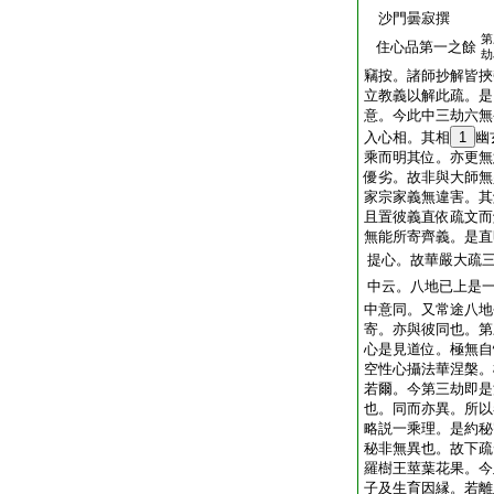
沙門曇寂撰
第
住心品第一之餘
劫
竊按。諸師抄解皆挾
立教義以解此疏。是
意。今此中三劫六無
入心相。其相
1
幽
乘而明其位。亦更無
優劣。故非與大師無
家宗家義無違害。其
且置彼義直依疏文而
無能所寄齊義。是直
提心。故華嚴大疏
中云。八地已上是
中意同。又常途八地
寄。亦與彼同也。第
心是見道位。極無自
空性心攝法華涅槃。
若爾。今第三劫即是
也。同而亦異。所以
略説一乘理。是約秘
秘非無異也。故下疏
羅樹王莖葉花果。今
子及生育因縁。若離