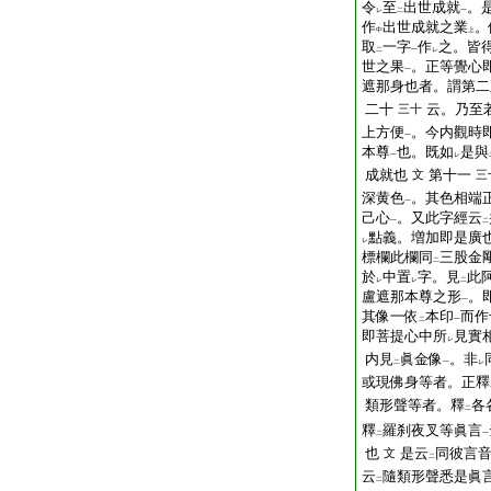
令
至
出世成就
。
レ
二
一
作
出世成就之業
。
中
上
取
一字
作
之。皆
二
一
レ
世之果
。正等覺心
一
遮那身也者。謂第二
二十
云。乃至
三十
上方便
。今内觀時
一
本尊
也。既如
是與
一
レ
成就也
第十一
文
三
深黄色
。其色相端
一
己心
。又此字經云
一
二
點義。増加即是廣
レ
標欄此欄同
三股金
二
於
中置
字。見
此
レ
レ
二
盧遮那本尊之形
。
一
其像一依
本印
而作
二
一
即菩提心中所
見實
レ
内見
眞金像
。非
二
一
レ
或現佛身等者。正釋
類形聲等者。釋
各
二
釋
羅刹夜叉等眞言
二
一
也
是云
同彼言
文
二
云
隨類形聲悉是眞
二