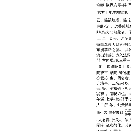
道離
欲界貪等
得
二
一
二
乘共十地中離欲地
一
云。離欲地者。離
二
阿那含
。於菩薩離
一
即從
大悲胎藏者。
二
五
云。乃至
二十七
蓮華葉是大悲方便也
藏漫荼羅之體
。其
一
流出諸善知識入法界
門
方便現
第三重一
一
二
現違陀梵士者
文
陀或言
韋陀
皆訛也
二
一
亦云
知也。四名者
レ
方諸事。二名
夜珠
二
一
云
等。謂禮儀卜相
レ
婆拏
。謂呪術也。
一
年滿
七歳
就
師學
二
一
レ
レ
人主所
敬。梵天孫
レ
呉
陀
摩登伽經
文
一
優
人名爲
梵天
。修
レ
二
一
二
圍陀
流布教化。其
一