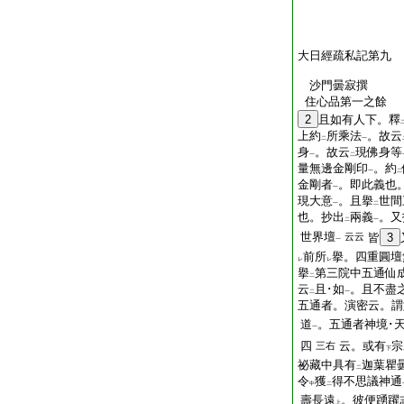
大日經疏私記第九
沙門曇寂撰
住心品第一之餘
2
且如有人下。釋
上約
所乘法
。故云
二
一
身
。故云
現佛身等
一
二
量無邊金剛印
。約
一
二
金剛者
。即此義也
一
現大意
。且擧
世間
一
二
也。抄出
兩義
。又
二
一
世界壇
云云
皆
3
一
前所
擧。四重圓壇
レ
レ
擧
第三院中五通仙
二
云
且･如
。且不盡
二
一
五通者。演密云。謂
道
。五通者神境･天
一
四
云。或有
宗
三右
下
祕藏中具有
迦葉瞿
二
令
獲
得不思議神通
中
二
壽長遠
。彼便踴躍
上