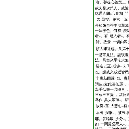
者。菩提心義第二
或久是次第入。或近
昧通皆開
心實相
門
二
一
愚按。第六
文
十五
是如來自證中胎花藏
一法界色。何有
淺
二
者
。有
超入者
。
一
二
一
歸。故云
一切内深
二
頓入即近也。又第
一是可見法。謂現世
法。爲當來果法永無
勝進以至
成佛
文
二
一
也。謂或久或近皆悉
非毒鼓因縁
也。毒
一
謂造
立此漫荼羅
。
二
一
擧手低頭一念隨喜
一
三藐三菩提
。故阿
一
爲作
具夫灌頂
。然
二
一
故當
運
大悲心
務
下
二
一
本出
涅槃
。彼云
二
一
レ
耶。答喩取
少分
。
二
一
如
一闡提必死人
。
二
一