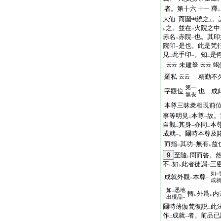
者。第十六
釋
十一
二
大仙
而圍
繞之
。
一
上
之。並在
火院之中
レ
二
赤名
赤院
也。其印
二
一
院印
是也。此是梵
一
見
此手印
。知
是
二
一
二
未建拏
竭
云云
云云
羅私
精勤不久
云云
第一
字觀位
也 成
無畏
本尊三昧衆相現前
事等明見
本尊
故。
二
一
自觀
其身
亦同
本
二
一
二
成就
。爾時本尊及
一
而指
其功
無有
益
二
一
レ
9
至隨
問而答。
レ
不
如
此者徒謂
三
レ
レ
二
如
二
成就外觀
本尊
二
一
成
如
悉地
二
轉
外爲
内
レ
レ
出現品
一
爾時薄伽梵復説
此
二
作
成就
者。前品已
二
一