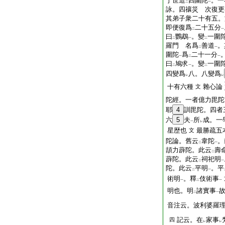
于世造
四圍陀
。一
二
一
詠。四禳災 次復更
其弟子衆二十有五。
即便復爲
二十五分
二
一
曰
鸚鵡
。變
一圍
二
一
二
羅門 名爲
善道
。
二
一
圍陀
爲
二十一分
一
二
一
曰
鳩求
。變
一圍
二
一
二
四變爲
八。八變爲
レ
レ
十有六種
雜心論
文
陀經。一者億力毘陀
耶
4
訓毘陀。四者
六
5
夫
所
成。一
一
レ
星歴也
最勝疏五
文
陀論。舊云
韋陀
。
二
一
頡力薜陀。此云
壽
二
薜陀。此云
祠祀明
二
一
陀。此云
平明
。平
二
一
術明
。釋
伎術事
一
二
一
明也。明
諸實事
二
一
音注云。波利婆羅
記云。在
家事
四
レ
レ