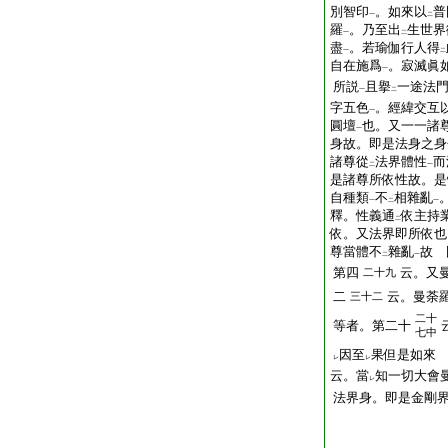
別智印
。如來以
普
一
二
羅
。乃至出
生世界
一
二
盡
。若瑜伽行人得
一
二
自在施爲
。寂滅眞
一
所説
且擧
一途法
一
二
字五色
。經緯交互
一
圓壇
也。又一一諸
一
身故。即是法身之身
諸尊從
法界體性
而
二
一
是諸尊所依性故。是
自種類
不
相雜亂
一
二
一
釋。性義通
依主持
二
依。又法界即所依也
尊當體不
雜亂
故 
二
一
第四
云。又
二十九
二
云。曼荼
三十二
二十
等者。第二十
七中
因至
果但是如來
レ
レ
云。當
知一切大會
レ
法界身。即是金剛