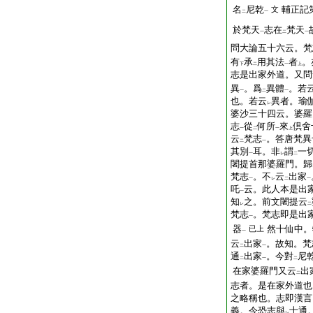
名
尼乾
輔正記
文
二
一
於梵天
志在
梵天
一
二
一
問大論五十六云。梵
有
承
用其法
者
。
下
二
一
上
志是出家外道。又問
異
。爲
異體
。若
一
二
一
也。若云
異者。瑜
レ
婆沙三十四云。婆羅
志
從
何所
來
倶舍
一
二
一
上
云
梵志
。答唐梵異
二
一
其別
耳。非
謂
一
一
レ
二
闍提首那婆羅門。歸
梵志
。不
云
出家
一
レ
二
一
吒
云。此人本是出
一
知
之。前文闍提云
レ
二
梵志
。梵志即是出
一
器
然十仙中。
已上
一
云
出家
。故知。梵
二
一
通
出家
。今對
尼
二
一
二
在家婆羅門又云
出
二
志者。是在家外道也
之略稱也。志即漢言
義。今恐志與
士通
レ