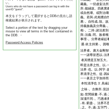
い。
藏義。一切虚妄法所
Users who do not have a password can log in with the
所
能縁故。四眞實
userID "guest".
二
或自然壞。或對治壞
本文をドラッグして選択するとDDBの見出し語
義。若與
此相應自
レ
検索結果が表示されます。
應
。自性成
殼。故
一
レ
持義族義及分齊義
Select a portion of the text by dragging your
一
相
。二持
諸法差別
mouse to view all terms in the text contained in
一
二
與
法義
同。族者種
the DDB. ・
二
一
事理
。分齊者縁起
一
Password Access Policies
通
依主持業
。因
二
一
法界者。廣大金剛智
一一諸尊皆悉以
法
二
者其體是五智五大
即是法界之性。以
二
法界
也。以
阿字
一
二
一
界清淨之性。從
因
二
一一眞言之字加持
本性清淨也
具縁
文
之味
。古佛所
宣
一
二
如
世間綵畫
不
過
二
一
レ
二
深淺不同
。巧惠者
一
有
窮盡
。法界不
レ
二
一
之。不
過
五字門
レ
レ
二
一