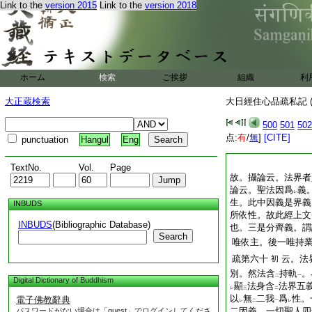
Link to the
version 2015
Link to the
version 2018
ホーム
検索
ご挨拶
組織
利
大正蔵検索
大日經住心品疏私記 (
500
501
502
点:
有
/
無
]
[CITE]
punctuation
Hangul
Eng
TextNo.
Vol.
Page
故。攝論云。法界者
論云。聖法因爲
義
レ
生。此中因義是界義
INBUDS
所依性。故此經上文
INBUDS
(Bibliographic Database)
也。三是分齊義。謂
Search
唯依主。後一唯持
疏第六十
云。法
初
別。然法含
持軌
。
二
一
Digital Dictionary of Buddhism
顯
法身含
法界五
レ
三
二
以
無
二我
爲
性。
電子佛教辭典
レ
二
一
レ
二因義。一切聖人四
パスワードがない場合は「guest」でログインしてくださ