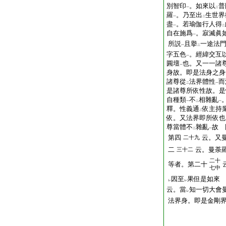
別智印
。如來以
普
一
二
羅
。乃至出
生世界
一
二
盡
。若瑜伽行人得
一
二
自在施爲
。寂滅眞
一
所説
且擧
一途法
一
二
字五色
。經緯交互
一
圓壇
也。又一一諸
一
身故。即是法身之身
諸尊從
法界體性
而
二
一
是諸尊所依性故。是
自種類
不
相雜亂
一
二
一
釋。性義通
依主持
二
依。又法界即所依也
尊當體不
雜亂
故 
二
一
第四
云。又
二十九
二
云。曼荼
三十二
二十
等者。第二十
七中
因至
果但是如來
レ
レ
云。當
知一切大會
レ
法界身。即是金剛