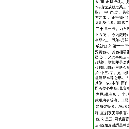
令
至
出世成就
。
レ
二
一
作
出世成就之業
。
中
上
取
一字
作
之。皆
二
一
レ
世之果
。正等覺心
一
遮那身也者。謂第二
二十
云。乃至
三十
上方便
。今内觀時
一
本尊
也。既如
是與
一
レ
成就也
第十一
文
三
深黄色
。其色相端
一
己心
。又此字經云
一
二
點義。増加即是廣
レ
標欄此欄同
三股金
二
於
中置
字。見
此
レ
レ
二
盧遮那本尊之形
。
一
其像一依
本印
而作
二
一
即菩提心中所
見實
レ
内見
眞金像
。非
二
一
レ
或現佛身等者。正釋
類形聲等者。釋
各
二
釋
羅刹夜叉等眞言
二
一
也
是云
同彼言
文
二
云
隨類形聲悉是眞
二