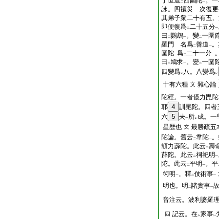
于世造
四圍陀
。一
二
一
詠。四禳災 次復更
其弟子衆二十有五。
即便復爲
二十五分
二
一
曰
鸚鵡
。變
一圍
二
一
二
羅門 名爲
善道
。
二
一
圍陀
爲
二十一分
一
二
一
曰
鳩求
。變
一圍
二
一
二
四變爲
八。八變爲
レ
レ
十有六種
雜心論
文
陀經。一者億力毘陀
耶
4
訓毘陀。四者
六
5
夫
所
成。一
一
レ
星歴也
最勝疏五
文
陀論。舊云
韋陀
。
二
一
頡力薜陀。此云
壽
二
薜陀。此云
祠祀明
二
一
陀。此云
平明
。平
二
一
術明
。釋
伎術事
一
二
一
明也。明
諸實事
二
一
音注云。波利婆羅
記云。在
家事
四
レ
レ