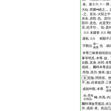
者。第十六
釋
十一
二
大仙
而圍
繞之
。
一
上
之。並在
火院之中
レ
二
赤名
赤院
也。其印
二
一
院印
是也。此是梵
一
見
此手印
。知
是
二
一
二
未建拏
竭
云云
云云
羅私
精勤不久
云云
第一
字觀位
也 成
無畏
本尊三昧衆相現前
事等明見
本尊
故。
二
一
自觀
其身
亦同
本
二
一
二
成就
。爾時本尊及
一
而指
其功
無有
益
二
一
レ
9
至隨
問而答。
レ
不
如
此者徒謂
三
レ
レ
二
如
二
成就外觀
本尊
二
一
成
如
悉地
二
轉
外爲
内
レ
レ
出現品
一
爾時薄伽梵復説
此
二
作
成就
者。前品已
二
一