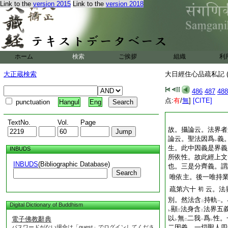
Link to the
version 2015
Link to the
version 2018
ホーム
検索
ご挨拶
組織
利
大正蔵検索
大日經住心品疏私記 (
486
487
488
点:
有
/
無
]
[CITE]
punctuation
Hangul
Eng
TextNo.
Vol.
Page
故。攝論云。法界者
論云。聖法因爲
義
レ
生。此中因義是界義
INBUDS
所依性。故此經上文
INBUDS
(Bibliographic Database)
也。三是分齊義。謂
Search
唯依主。後一唯持
疏第六十
云。法
初
別。然法含
持軌
。
二
一
Digital Dictionary of Buddhism
顯
法身含
法界五
レ
三
二
以
無
二我
爲
性。
電子佛教辭典
レ
二
一
レ
二因義。一切聖人四
パスワードがない場合は「guest」でログインしてくださ