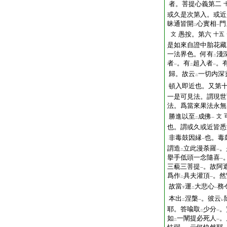
者。菩提心義第二
或久是次第入。或近
昧通皆開
心實相
門
二
一
愚按。第六
文
十五
是如來自證中胎花藏
一法界色。何有
淺
二
者
。有
超入者
。
一
二
一
歸。故云
一切内深
二
頓入即近也。又第
一是可見法。謂現世
法。爲當來果法永無
勝進以至
成佛
文
二
一
也。謂或久或近皆悉
非毒鼓因縁
也。毒
一
謂造
立此漫荼羅
。
二
一
擧手低頭一念隨喜
一
三藐三菩提
。故阿
一
爲作
具夫灌頂
。然
二
一
故當
運
大悲心
務
下
二
一
本出
涅槃
。彼云
二
一
レ
耶。答喩取
少分
。
二
一
如
一闡提必死人
。
二
一