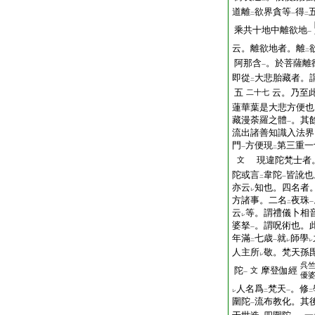
道離
欲界貪等
得
二
一
二
乘共十地中離欲地
一
云。離欲地者。離
二
阿那含
。於菩薩離
一
即從
大悲胎藏者。
二
五
云。乃至
二十七
蓮華葉是大悲方便也
藏漫荼羅之體
。其
一
流出諸善知識入法界
門
方便現
第三重一
一
二
現違陀梵士者
文
陀或言
韋陀
皆訛也
二
一
亦云
知也。四名者
レ
方諸事。二名
夜珠
二
一
云
等。謂禮儀卜相
レ
婆拏
。謂呪術也。
一
年滿
七歳
就
師學
二
一
レ
レ
人主所
敬。梵天孫
レ
呉
陀
摩登伽經
文
一
優
人名爲
梵天
。修
レ
二
一
二
圍陀
流布教化。其
一