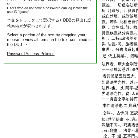
い。
藏義。一切虚妄法所
Users who do not have a password can log in with the
所
能縁故。四眞實
userID "guest".
二
或自然壞。或對治壞
本文をドラッグして選択するとDDBの見出し語
義。若與
此相應自
レ
検索結果が表示されます。
應
。自性成
殼。故
一
レ
持義族義及分齊義
Select a portion of the text by dragging your
一
相
。二持
諸法差別
mouse to view all terms in the text contained in
一
二
與
法義
同。族者種
the DDB. ・
二
一
事理
。分齊者縁起
一
Password Access Policies
通
依主持業
。因
二
一
法界者。廣大金剛智
一一諸尊皆悉以
法
二
者其體是五智五大
即是法界之性。以
二
法界
也。以
阿字
一
二
一
界清淨之性。從
因
二
一一眞言之字加持
本性清淨也
具縁
文
之味
。古佛所
宣
一
二
如
世間綵畫
不
過
二
一
レ
二
深淺不同
。巧惠者
一
有
窮盡
。法界不
レ
二
一
之。不
過
五字門
レ
レ
二
一