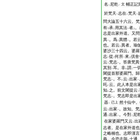
名
尼乾
輔正記
文
二
一
於梵天
志在
梵天
一
二
一
問大論五十六云。梵
有
承
用其法
者
。
下
二
一
上
志是出家外道。又問
異
。爲
異體
。若
一
二
一
也。若云
異者。瑜
レ
婆沙三十四云。婆羅
志
從
何所
來
倶舍
一
二
一
上
云
梵志
。答唐梵異
二
一
其別
耳。非
謂
一
一
レ
二
闍提首那婆羅門。歸
梵志
。不
云
出家
一
レ
二
一
吒
云。此人本是出
一
知
之。前文闍提云
レ
二
梵志
。梵志即是出
一
器
然十仙中。
已上
一
云
出家
。故知。梵
二
一
通
出家
。今對
尼
二
一
二
在家婆羅門又云
出
二
志者。是在家外道也
之略稱也。志即漢言
義。今恐志與
士通
レ