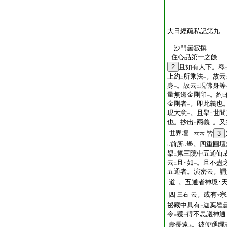
大日經疏私記第九
沙門曇寂撰
住心品第一之餘
2
且如有人下。釋
上約
所乘法
。故云
二
一
身
。故云
現佛身等
一
二
量無邊金剛印
。約
一
二
金剛者
。即此義也
一
現大意
。且擧
世間
一
二
也。抄出
兩義
。又
二
一
世界壇
云云
皆
3
一
前所
擧。四重圓壇
レ
レ
擧
第三院中五通仙
二
云
且･如
。且不盡
二
一
五通者。演密云。謂
道
。五通者神境･天
一
四
云。或有
宗
三右
下
祕藏中具有
迦葉瞿
二
令
獲
得不思議神通
中
二
壽長遠
。彼便踴躍
上