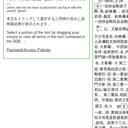
沙門曇寂
3
撰
い。
4
一切持金剛者下
Users who do not have a password can log in with the
userID "guest".
剛
爲
妙眷屬
。經
一
二
一
若尋
義意。妙眷屬
二
本文をドラッグして選択するとDDBの見出し語
一切持金剛等及金剛
検索結果が表示されます。
第一
云。又般若釋
十一
Select a portion of the text by dragging your
力士等是名
内眷屬
mouse to view all terms in the text contained in
二
一
the DDB. ・
人及彌勒文殊阿毘跋
名
大眷屬
。今謂加
二
一
Password Access Policies
各持
如來密印
名
二
一
二
普門攝
受無量衆生
名
大眷屬
第三
文
二
一
從
佛菩薩自證之徳
二
一
剛密印
現
第一重金
一
二
悲萬行
現
第二重摩
一
二
門方便
現
第三重一
一
二
若以
輪王灌頂
方
二
一
レ
長
。第二重如
朝廷
一
二
弼。中胎如
垂拱之
二
羅王
也
文
妙
5
一
一徳。與
實相法身
二
世天等悉是毘盧遮那
妙也。故第十三云
レ
界之體。是一一菩薩