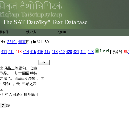
用条件
使い方
English
No.
2219_
曇寂
撰 ) in Vol. 60
411
412
413
414
415
416
417
418
419
420
421
422
423
[行番号:
無
/
出現品正等覺句。心鏡
位品。一切世間最尊持
身之處也。若論
其流類
。世
二
一
不
皆爾
。云
三界之表
二
一
二
一
也
正月初六日於阿州池島甘
2
誌