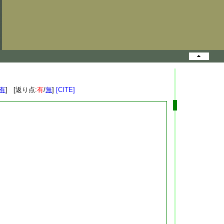
有
] [返り点:
有
/
無
]
[CITE]