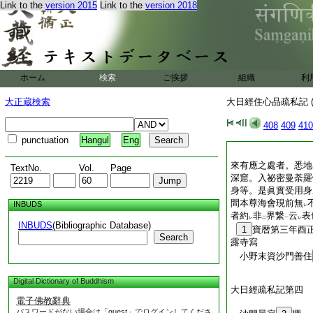
Link to the
version 2015
Link to the
version 2018
ホーム
検索
ご挨拶
組織
利
大正蔵検索
大日經住心品疏私記 (
408
409
410
punctuation
Hangul
Eng
來有應之處者。悉地
TextNo.
Vol.
Page
深窟。入祕密曼荼羅
身等。是眞實受用
間本尊海會現前無
INBUDS
レ
者約
非
界繋
云
表
レ
二
一
レ
INBUDS
(Bibliographic Database)
1
寶暦第三年酉
Search
露寺寫
小野末資沙門善住
Digital Dictionary of Buddhism
大日經疏私記第四
電子佛教辭典
パスワードがない場合は「guest」でログインしてくださ