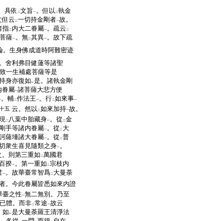
 具依
文旨
。但以
執金
二
一
二
文但云
一切持金剛者
故。
二
一
者指
内大二眷屬
。疏云
二
一
二
菩薩
。無
其異
。故下疏
一
二
一
論。生身佛成道時阿難密迹
。舍利弗目健蓮等諸聖
致一生補處菩薩等是
持身亦復如
是。諸執金剛
レ
内眷屬
諸菩薩大悲方便
一
。輔
作法王
。行
如來事
一
二
一
二
一
云。然以
如來加持
故。
十五
二
一
現
八葉中胎藏身
。從
金
二
一
二
剛手等諸内眷屬
。從
大
一
二
訶薩埵諸大眷屬
。從
普
一
二
切衆生喜見隨類之身
。
一
之。則第三重如
萬國君
二
百揆
。第一重如
宗枝内
一
二
君
。故華臺常智爲
大曼荼
一
二
者。今此眷屬皆悉如來内證
華臺之性
無二無別。乃至
一
已體。而非
常途
故云
二
一
。如
是大曼荼羅王清淨法
レ
。各從
一門
而得
自在
。