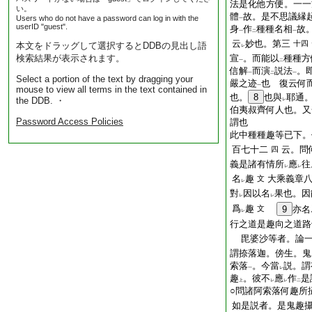
法是化他方便。一一
い。
體
故。是不思議縁
Users who do not have a password can log in with the
一
userID "guest".
身
作
種種名相
故
一
二
一
云
妙也。第三
十四
本文をドラッグして選択するとDDBの見出し語
レ
検索結果が表示されます。
宣
。而能以
種種方
一
二
信解
而演
説法
。
一
二
一
Select a portion of the text by dragging your
嚴之迹
也 復云何
一
mouse to view all terms in the text contained in
也。
8
也與
耶通
the DDB. ・
レ
伯夷叔齊何人也。又
Password Access Policies
謂也
此中種種趣等已下。
百七十二
云。問
四
義是諸有情所
應
往
レ
レ
名
趣
大乘義章
文
レ
對
因以名
果也。因
レ
レ
爲
趣
文
9
亦名
レ
行之道是趣向之道路
毘婆沙等者。論一
謂捺落迦。傍生。鬼
索落
。今當
説。謂
一
レ
趣
。彼不
應
作
是
上
レ
レ
二
○問諸阿索落何趣所
如是説者。是鬼趣