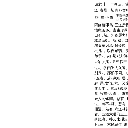
度第十
云。
三十四
道
者是一切有部僧
一
婆蹉佛
説
有
六道
レ
二
一
此云
犢
二
阿修羅即爲
五道所
二
地獄苦多。畜生形異
曰不
然。阿修羅力
レ
或爲
諸天
所
破。
二
一
レ
釋提桓因爲
阿修羅
二
一
根孔
。以自藏翳。
一
弟子
。如
是威力何
一
レ
有
六道
問曰
乃至
レ
二
一
道
。答曰佛去久遠
一
別異
。部部不同。
一
五者。於
佛經
迴
レ
二
一
レ
經
迴
文説
六。又
一
レ
レ
趣衆生
。觀
諸義意
一
二
惡
故有
六道
。善
一
二
一
天人阿修羅。惡有
二
道。若不
爾。惡有
レ
二
相違。若有
六道
於
二
一
者。五道六道乃至三
倶胝者。抄云未
勘
レ
二
有
三十六億衆生
歟
二
一