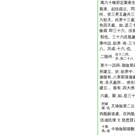
萬六十種邪定聚衆
胝者。起信疏云。問
何。答三界五趣共三
六欲天。此界十三處
色四天處。如
是三
レ
修羅
即三十六。倶
一
類也。三十六倶胝
乘中説
欲界
有
三
二
一
二
八。共成
十六
也。
二
一
合十二州。
二隨州
一
并
前二十八
レ
第十一説與
瑜伽第
二
所建立。於
欲界中
二
一
迦復有
八寒那落迦
二
有
非天處所
。傍生
二
一
建立
。復有
四大洲
一
二
六處。聚
如
是三
二
レ
阿修
又瑜伽第二云
羅
也
一
拘胝蘇迷慮。百拘胝
倶成倶壞
慈恩賛
文
十萬
今瑜伽顯揚數
爲
億
レ