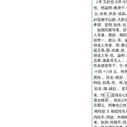
又好也
今
上聲
去聲
也。然論明
佛弟子
二
一
云
亦有
所喜
或喜
下
二
一
中
好喜兩字以顯
凡聖
二
希望。是明
欲性
也
二
一
如孫陀羅等者。皆
人等者。愚按。孫陀
欲然一。故云
等。
レ
得道人等者。明
善
二
疏主爲
顯
此義
故
レ
二
一
得道人等
也。論明
一
二
且擧
迦葉等五人
。
二
一
性名積習等下。引
下
十四
云。性
十八紙
異性
。性名
積習
一
二
一
時從
欲爲
性。習
レ
レ
レ
欲名
隨
縁起
。是
二
レ
一
者。性
1
是現在心
過去積習
。現在心
一
言釋云。阿奢也心性
根性欲
相從性生
文
内性不
同故。外相
レ
者。欲與
性體不
同
レ
レ