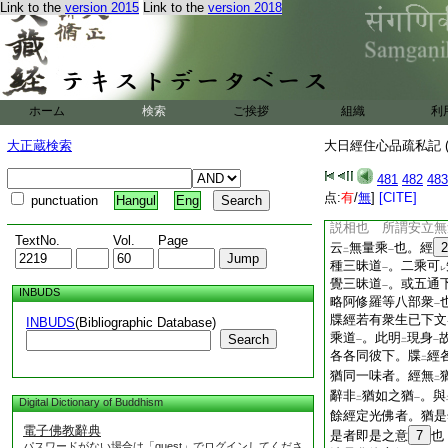
一
Link to the
version 2015
Link to the
version 2018
云
令我等等
。經
二
一
當。經疏無
違。同
レ
レ
義
。又抄主不
解
一
レ
二
影
者。彼言應
指
一
レ
レ
云
指
次一切智智
レ
二
一
ホーム
検索
ご挨拶
組織
利
不
得
彼言意
。可
レ
二
一
レ
釋
經爲無量衆生等
二
大正蔵検索
大日經住心品疏私記 (
説。故疏主示
問承
二
意明。自證是離
言
二
481
482
483
隨
言説
。已隨
言
二
一
二
点:
有
/
無
]
[CITE]
punctuation
Hangul
Eng
他説義
也 能爲無
レ
一
説相也 所謂安立無
TextNo.
Vol.
Page
云
無量乘
也。經
2
二
一
種三昧道
。二乘可
一
レ
覺三昧道
。或五通
一
INBUDS
略阿修羅等八部衆
一
牒經若有衆生已下文
INBUDS
(Bibliographic Database)
乘道
。此明
現身
Search
一
二
一
各各同彼下。牒
經
二
猶同一味者。經無
二
辭非
猶如之猶
。與
二
一
Digital Dictionary of Buddhism
餘經定光佛者。猶是
電子佛教辭典
是者即是之意
7
也
パスワードがない場合は「guest」でログインしてくださ