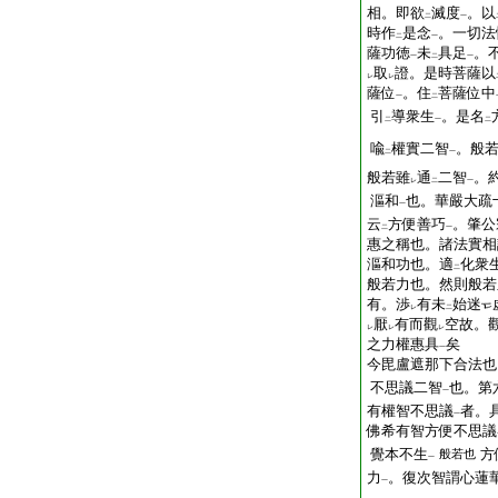
相。即欲
滅度
。以
二
一
時作
是念
。一切法
二
一
薩功徳
未
具足
。
一
二
一
取
證。是時菩薩以
レ
レ
薩位
。住
菩薩位中
一
二
引
導衆生
。是名
二
一
二
喩
權實二智
。般
二
一
般若雖
通
二智
。
レ
二
一
漚和
也。華嚴大疏
一
云
方便善巧
。肇公
二
一
惠之稱也。諸法實相
漚和功也。適
化衆
二
般若力也。然則般若
有。渉
有未
始迷
レ
二
厭
有而觀
空故。
レ
レ
レ
之力權惠具
矣
一
今毘盧遮那下合法也
不思議二智
也。第
一
有權智不思議
者。
一
佛希有智方便不思議
覺本不生
方
般若也
一
力
。復次智謂心蓮
一