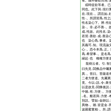
者。隨外樂欲而爲
二
或時從欲等者。已
同也。此下與
現行
二
在
現在
。謂且如
二
一
レ
性
。所謂習爲
性之
一
レ
性名染心下。辨
性
二
染
。非
必不善
。
一
二
一
成
性故。此性名
染
レ
二
若習
善欲
成
善染
二
一
二
也 染心爲
事者。
レ
其義可
知。現流論
レ
心
。恐今本爲
正。
一
レ
爲
希望事
。是名爲
二
一
縁起
也 種種方便
一
龍樹云者。引
智
二
曰先見
閦佛品中囑
二
異
。答曰。菩薩道
一
二者方便道。先屬累
竟。今以
説
令
衆
下
レ
三
以是故見
閦佛後説
三
二
中雖
有
方便
。方
レ
二
一
名。般若與
方便
レ
二
一
別説。譬如
金師以
下
二
異物
。雖
皆是金
一
二
一
波羅蜜實相
。所
謂
一
レ