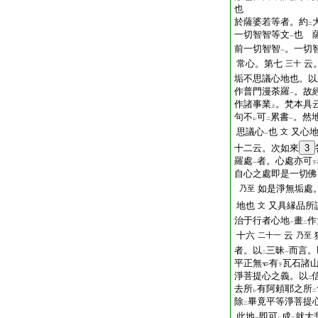
也
於薩婆若等者。約
二
一切智智等文
也 
一
前一切智智
。一切
一
常心。第七
云
三十
垢不思議心地也。以
作普門漫荼羅
。故
一
作諸事業
。梵本具
上
句不
可
累書
。然
レ
二
一
思議心
也
又心
文
一
十二云。次如來
3
羅處
者。心處亦可
一
下
自心之處即是一切佛
如是淨無垢處
乃至
地也
又具縁品所
文
治于行者心地
畫
作
一
二
十六
云
二十一
乃至
者。以
三昧
而言。
二
一
平正無
有
瓦石諸
下
淨菩提心之義。以
二
去所
有阿頼耶之所
レ
二
除
畢竟平等淨菩提
二
此地
即可
成
就大