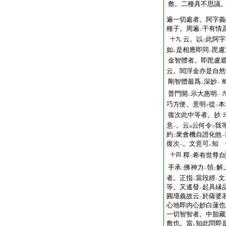
敷。二種具不思議
遍一切處者。阿字義
種子。周遍
干有情
二
云。以
此阿字
十九
三
如
是相應即同
毘盧
レ
二
金智體者。即毘盧
云。閻浮金亦是自然
剛智體最爲
深妙
二
一
普門開
示大惠明
二
一
巧方便。意明
從
本
下
二
復次此中等者。抄
意
。云
云何令
我
一
四
三
約
衆會機自證化他
二
一
復次
。文意可
知 
一
レ
十四
釋
希有世尊自
二
手承
佛神力
領
解
二
一
二
者。正指
當段經
文
二
一
等。又遙發
起具縁
二
圓壇義故云
於薩婆
二
心地即内心妙白蓮也
一切智智者。中胎藏
敷也。當
知此問即
レ