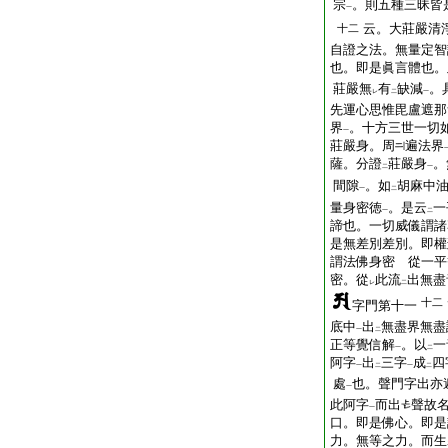
宗
。則五種三昧皆
一
云。大莊嚴清
十二
自證之法。無量定智
也。即是眞言體也
莊嚴無
有
缺減
。
レ
二
一
先運心思惟毘盧遮那
界
。十方三世一切
一
莊嚴身。周
遍法界
薩。分證
莊嚴身
。
二
一
間隙
。如
胡麻中
一
二
量身密徳
。是云
一
一
二
諦也。一切威儀謂諸
是無差別差別。即權
謂法佛身密 從一平
密。從
此流
出無盡
レ
二
十二
字門第十一
底中
出
無盡界無盡
一
二
正等覺信解
。以
一
一
二
阿字
出
三字
成
四
一
二
一
二
處
也。聲門字出亦
一
此阿字
而出
聲故
一
口。即是佛心。即是
力。無等之力。而生