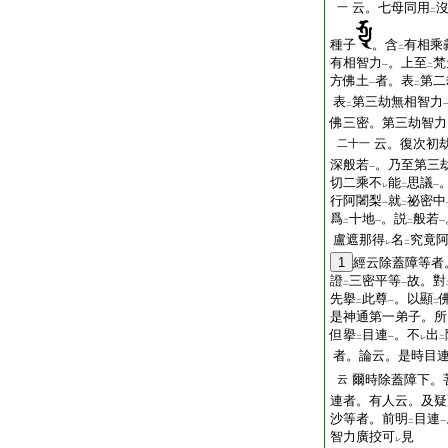
云。七母同用
一
二
種子
。含
有相乘
二
有相智力
。上至
梵
一
二
方佛土
者。表
第二
一
二
表
第三劫無相智力
二
佛三密。第三劫智力
云。復次初
二十一
深般若
。乃至第三
一
切二乘不
能
思議
レ
二
一
行阿闍梨
就
祕密中
一
二
爲
十地
。説
般若
二
一
二
一
盧遮那得
名
究竟
レ
二
1
經云除蓋障等者
證
三密平等
故。對
二
一
先擧
此尊
。以顯
二
一
二
是神通第一弟子。所
但擧
目連
。不
出
二
一
レ
二
者。論云。是時目
爾時除蓋障下。
云
連者。有人云。及疑
沙等者。前明
目連
二
一
智力廣挍可
見
レ