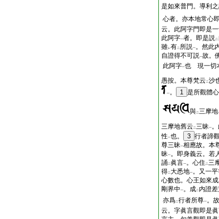
是如來普門。導利
心者。亦本地常心
云。此阿字門即是一
此阿字
者。即是説
一
二
雖
有
所説
。然此
レ
二
一
自證得不可説
故。
一
此阿字
也 現一切
一
愚按。本尊梵云
沙
二
。
1
是所觀體心
一
與
三摩地
二
三摩地舊云
三昧
。
二
一
性
也。
3
行者諦
一
尊三昧
相應故。本
一
昧
。即身義云。若人
一
誦
眞言
。心住
三
二
一
二
得
大悉地
。又一平
二
一
心數也。心王如來成
剛界中
。成
内證差
一
二
亦爲
行者所尊
。
二
一
云。字眞言觀即是