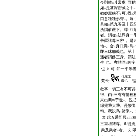
今則離
其常處
而動
二
一
如
是甚深密藏之中
レ
一
微妙寂絶不
可
得
レ
レ
二
口意種種形聲
。遍
一
二
具如
第九卷及十四
二
所謂莊嚴下。釋
莊
二
者。謂從
法界身一
二
荼羅諸尊三密
。是
一
地
。合
身口意
爲
一
二
一
レ
即三昧耶義也。第十
迷者謂佛三身。謂法
生
也。亦體同
阿字
一
二
也
可
知一平等
文
レ
花嚴之
梵云
嚴也
二
欲字一切三有不可得
得。由
三有有情種
二
來出興
于世
。説
一
二
縁覺乘大乘。是故佛
轉。我説爲
諸乘
。
二
一
此五乘即與
五
文
二
三重壇諸尊。即是毘
乘及乘者
者。
文
一