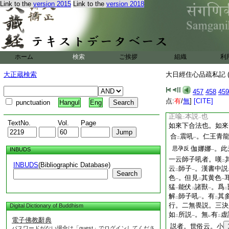
身以爲
教主
。現
Link to the
version 2015
Link to the
version 2018
二
一
二
機
。若不
引
當機
一
レ
二
一
中釋相丁寧教示。請
者。合
經也。意明
レ
瑞相
也
一
如師子下。正釋
經
二
ホーム
検索
ご挨拶
組織
利
身
。經云
毘盧遮那
一
二
喩
後本説
必先奮
二
一
大正蔵検索
大日經住心品疏私記 (
呈現材力者。正明
二
道享而天驥呈
才
文
レ
457
458
459
作
材。辨才天之才
点:
有
/
無
]
[CITE]
レ
punctuation
Hangul
Eng
會。馳貞切。現也。
正喩
本説
也
二
一
TextNo.
Vol.
Page
如來下合法也。如來
合
震吼
。仁王青
二
一
伽娜娜
。此
思孕反
INBUDS
一
一云師子吼者。嘆
二
INBUDS
(Bibliographic Database)
云
師子
。漢書中説
二
一
Search
色
。但見
其黄色
一
二
一
猛
能伏
諸獸
。爲
一
二
一
二
解
師子吼
。有
其
二
一
二
行。二無畏説。三決
Digital Dictionary of Buddhism
如
所説
。無
有
虚
二
一
レ
二
電子佛教辭典
説者。世俗云。小
パスワードがない場合は「guest」でログインしてくださ