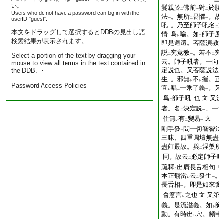
い。
鬘親於
佛前
對
於
二
一
二
Users who do not have a password can log in with the
法
。無所
畏懼
。
userID "guest".
一
二
一
吼
。乃至師子吼名
一
二
本文をドラッグして選択するとDDBの見出し語
情
爲
喩。如
師子
一
レ
二
検索結果が表示されます。
即是迴還。菩薩演教
説
究竟教
。若不
Select a portion of the text by dragging your
二
一
二
云。師子吼者。一向
mouse to view all terms in the text contained in
定説也。又菩薩説法
the DDB. ・
生
。邪無
不
摧。
一
レ
レ
Password Access Policies
宜
唱
一乘了義
。
レ
二
一
爲
師子吼
也
又
文
二
一
者。名
決定説
。一
二
一
住無
有
變易
文
レ
二
一
剛手發
問一切智智
二
三昧。四重圓壇無盡
盡莊嚴故。與
涅槃
二
同。故云
必定師子
二
疏釋
出廣長舌相句
二
一
本正翻當
云
發生
レ
二
一
長舌相
。即是如來
一
會意言
之也
又
文
レ
義。是流溢義。如
下
動。有時出
穴。頻
レ