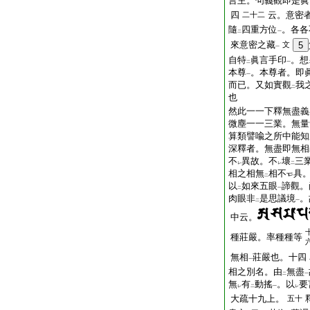
言主。句義觀即是
四
云。意密
二十二
隨
四重方位
。各各
二
一
來意密之藏
文
5
一
自特
眞言手印
。想
二
一
本尊
。本尊者。即
一
而已。又如實觀
我
二
也
然此一一下釋無盡義
微塵一一三業。無量
算類譬喩之所中能知
深釋者。無盡即無相
不
異故。不
壞
三
レ
レ
二
相之相無
相不
具
二
以
如來五眼
諦觀。
二
一
肉眼非
是思議境
。
二
一
中云。
種莊嚴。率種種等
無相
莊嚴也。十四
一
相之別名。由
無盡
二
一
無
有
動搖
。以
要
レ
二
一
レ
大疏十九上。
五十