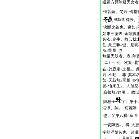
還歸方見除疑天女者
怪菩薩。梵云
憍都
二
截斷也
釋云。
決斷之義也。猶如
二
如來三密表
金剛實
二
智依
定生。故云我
レ
住
此三昧
也。是明
二
一
所
能量
也
二
一
無量天鼓者。表
除
二
云。次於
北
二十一
二
在
於寂定
之相
。
二
一
上
云
不動
。非
其本
二
一
二
如
天鼓無
形相
亦
下
二
一
警
悟衆生
。大涅槃
中
上
寂都無
妙用
。故
二
一
障種子
字。第十
清淨。除
一切蓋障
二
一
也。又第八釋
寂
災
二
一切障蓋
。得
大
一
二
字即涅槃智也 須彌
見第五