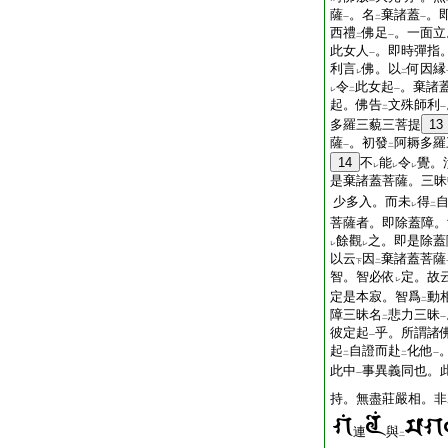
薩
。名
棄諸蓋
。
一
二
一
西禮
佛足
。一面立
二
一
此女人
。即時彈指
一
利言
佛。以
何因縁
レ
二
令
此女起
。棄諸
レ
二
一
起。佛告
文殊師利
二
一
多羅三藐三菩提
13
薩
。初發
阿耨多羅
一
二
14
不
能
令
覺。
レ
レ
レ
是棄諸蓋菩薩。三昧
少多入。而未
得
レ
二
菩薩者。即除蓋障。
餘觀
之。即是除蓋
レ
レ
以云
因
棄諸蓋菩薩
下
二
智。智必依
定。故
レ
定是本寂。智爲
動
二
障三昧名
悲力三昧
二
一
彼定起
乎。所謂諸
一
起
自證而赴
化他
二
二
一
此中
事異義同也。
一
持。無盡莊嚴相。非
連
與
二