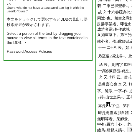
二
一
い。
若
二乘已得聖者
。
二
一
Users who do not have a password can log in with the
userID "guest".
故
十六卷疏亦此
文
兩途
也。然當文意
本文をドラッグして選択するとDDBの見出し語
一
殊勝事業者。即世出
検索結果が表示されます。
成辨者當
各作成就
二
一
Select a portion of the text by dragging your
又如重陰下。第三光
mouse to view all terms in the text contained in
佛心者。依
此經疏
the DDB. ・
二
十一
云。如
二十八
Password Access Policies
乃至遍
滿法界
。
二
一
云。此四字
紙
四阿
一切祕藏皆從
此生
レ
又
云。當
文
十四
レ
是眞言心也
又
文
十
字。隨取
一字
作
二
一
レ
得
出世之果
。正
レ
二
一
亦是
字也。第四
即是毘盧遮那自體
無明等者。杲師云。
中有
百六十心
。約
二
一
總爲
所起未惑
。
3
二
一