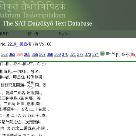
尚以
有相有縁
故。名爲
世間
二
一
二
現前時。行者觀
察十縁
妄想戲論
。與
空寂
相應。即
一
二
一
皆悉從
衆縁
生。如
鏡
二
一
中
無
性相
。是名
出世間三昧
。
二
一
二
一
用条件
使い方
English
第二
正
然尚以
空病未
空
二
薩
也。
指
一
二
No.
2219_
曇寂
撰 ) in Vol. 60
爲
大空
。及
坐
道場
自證
二
一
下
二
一
二
362
363
364
365
366
367
368
369
370
371
372
373
374
[行番号:
無
/
。如
是等加持境界皆是心之
レ
住
相。亦不
依
空。而照
レ
レ
レ
下
相而具
一切相
。故名
中
上
二
昧
者。即是住
於佛無礙
一
二
極無
切智智究竟圓滿
問。依
一
二
心也
。聲縁二乘名
出世間
。
一
二
一
種三昧中爲
攝
何耶。答
レ
レ
。二乘爲
出世
然未
斷
二
一
レ
二
攝
菩薩中
。若依
二十卷意
。
二
一
二
一
二十卷
云
令
成
二十六
乃至
レ
二
即是外院之位。次漸漸向
此内
此文二乘既在
外院
。
文
一
二
一
故最勝疏三
云。設
矣
本二