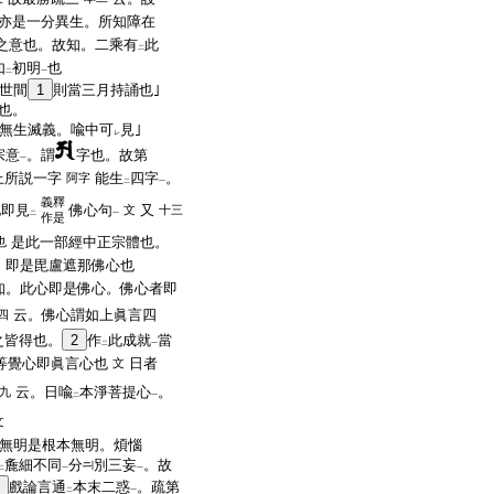
亦是一分異生。所知障在
之意也。故知。二乘有
此
二
如
初明
也
二
一
世間
1
則當三月持誦也｣
也。
無生滅義。喩中可
見｣
レ
宗意
。謂
字也。故第
一
上所説一字
能生
四字
。
阿字
二
一
義釋
此即見
佛心句
又
文
十三
二
一
作是
是此一部經中正宗體也。
也
。即是毘盧遮那佛心也
知。此心即是佛心。佛心者即
云。佛心謂如上眞言四
四
之皆得也。
2
作
此成就
當
二
一
等覺心即眞言心也
日者
文
云。日喩
本淨菩提心
。
九
二
一
文
無明是根本無明。煩惱
麁細不同
分
別三妄
。故
二
一
一
戲論言通
本末二惑
。疏第
二
一