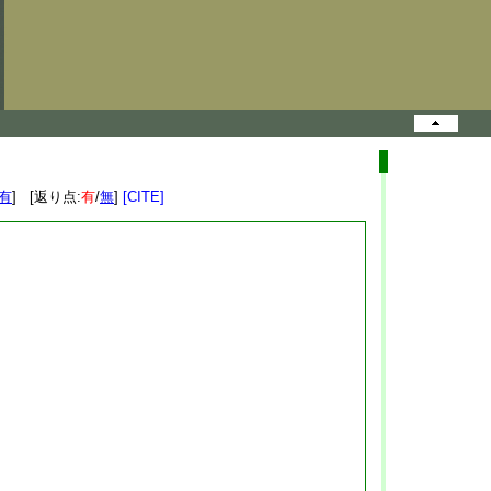
有
] [返り点:
有
/
無
]
[CITE]