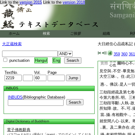
Link to the
version 2015
Link to the
version 2018
6
則奇特難思
。
一
第二
三昧
若此三昧
一
無畏
生句
。淨
除一切
一
悟
如
是曼荼羅海會
下
レ
像水月乾城等
。觀
上
レ
ホーム
検索
ご挨拶
組織
利
此出
乾城喩
故。正是
二
一
劫菩薩。攝
寂然界菩
二
大正蔵検索
大日經住心品疏私記 (
覺心
故。未
得
名
レ
三
乘
也
一
359
360
361
心性
時
。即
7
去
一
上
punctuation
Hangul
Eng
空性
實際
爾時心不
レ
心也
見空與
不空
畢竟無
TextNo.
Vol.
Page
二
一
大空三昧
。住
此三
一
二
惠
。佛説
是人一
一
二
INBUDS
三劫段經疏及第七卷
INBUDS
(Bibliographic Database)
今第六卷所
明。三
レ
Search
三劫段等斷
人執
故
二
一
所知障
故。不
可
一
レ
レ
當
攝
有相觀中
。
レ
二
一
就世間八心
以來。
Digital Dictionary of Buddhism
一
裏。及二乘亦在
レ
二
電子佛教辭典
攝
有相世間中
明
パスワードがない場合は「guest」でログインしてくださ