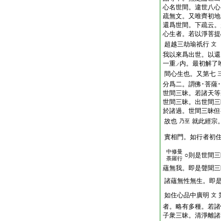
心名世間。違世八心
疏無文。又唯齊初地
還爲世間。下疏云。
心生者。若以淨菩提
超越三劫瑜祇行
文
我以來爲出世。以還
一重
内。最初解了
ノ
間心生也。又第七
分爲二。謂佛･菩薩
世間三昧。若諸天等
世間三昧。出世間三
於諸過。世間三昧但
故也
就此經宗
乃至
實相門。如行者初
中修曼
○則是世間
荼羅行
蘊無我。即是聲聞三
諸蘊無性無生。即
如住心品中廣明
文
者。略有多種。若諸
子衆三昧。清淨離諸