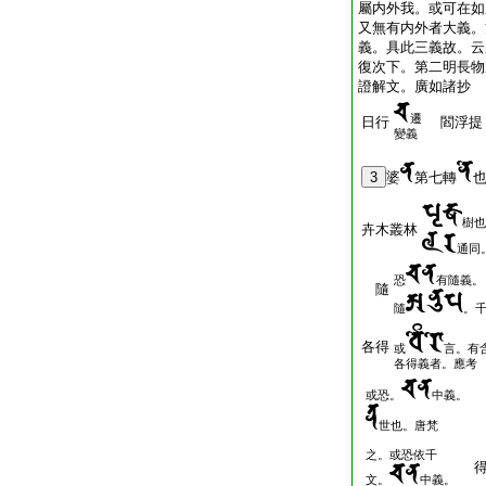
屬内外我。或可在如
又無有内外者大義。
義。具此三義故。云
復次下。第二明長物
證解文。廣如諸抄
遷
日行
閻浮提
變義
3
婆
第七轉
樹也
卉木叢林
通同
恐
有隨義。
隨
隨
。
各得
或
言。有
各得義者。應考
或恐。
中義。
世也。唐梵
之。或恐依千
得
文。
中義。