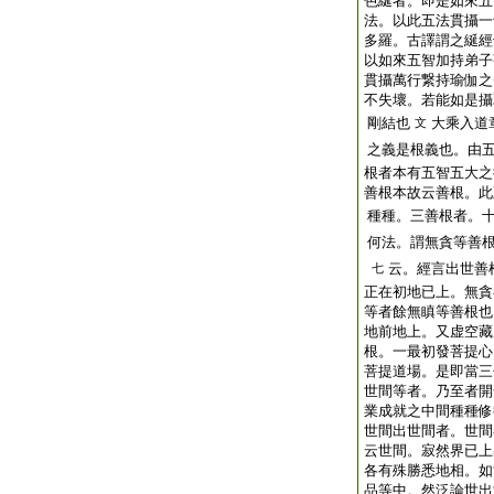
色綖者。即是如來五
法。以此五法貫攝一
多羅。古譯謂之綖經
以如來五智加持弟子
貫攝萬行繋持瑜伽之
不失壞。若能如是攝
剛結也
大乘入道
文
之義是根義也。由
根者本有五智五大之
善根本故云善根。此
種種。三善根者。
何法。謂無貪等善
云。經言出世善
七
正在初地已上。無貪
等者餘無瞋等善根也
地前地上。又虚空藏
根。一最初發菩提心
菩提道場。是即當三
世間等者。乃至者開
業成就之中間種種修
世間出世間者。世間
云世間。寂然界已上
各有殊勝悉地相。如
品等中。然泛論世出