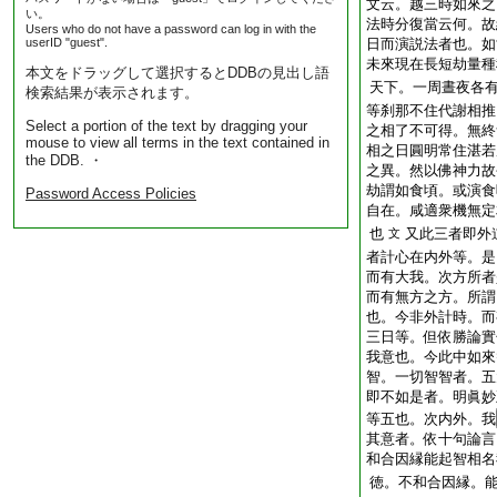
文云。越三時如來之
い。
法時分復當云何。故
Users who do not have a password can log in with the
userID "guest".
日而演説法者也。如
未來現在長短劫量種
本文をドラッグして選択するとDDBの見出し語
天下。一周晝夜各
検索結果が表示されます。
等刹那不住代謝相推
Select a portion of the text by dragging your
之相了不可得。無終
mouse to view all terms in the text contained in
相之日圓明常住湛若
the DDB. ・
之異。然以佛神力故
劫謂如食頃。或演食
Password Access Policies
自在。咸適衆機無定
也
又此三者即外
文
者計心在内外等。是
而有大我。次方所者
而有無方之方。所謂
也。今非外計時。而
三日等。但依勝論實
我意也。今此中如來
智。一切智智者。五
即不如是者。明眞妙
等五也。次内外。我
其意者。依十句論言
和合因縁能起智相名
徳。不和合因縁。