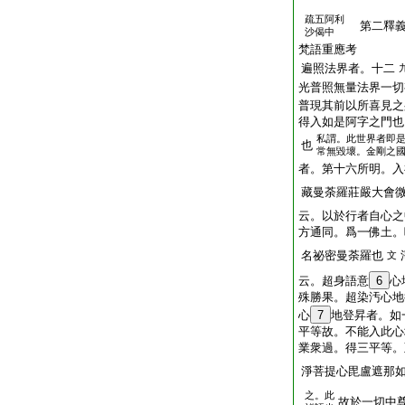
疏五阿利
第二釋義
沙偈中
梵語重應考
遍照法界者。十二
光普照無量法界一切
普現其前以所喜見之
得入如是阿字之門也
私謂。此世界者即
也
常無毀壞。金剛之
者。第十六所明。入
藏曼荼羅莊嚴大會
云。以於行者自心之
方通同。爲一佛土。
名祕密曼荼羅也
文
云。超身語意
6
心
殊勝果。超染汚心地
心
7
地登昇者。如
平等故。不能入此心
業衆過。得三平等。
淨菩提心毘盧遮那
之。此
故於一切中