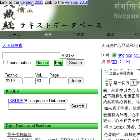
Link to the
version 2015
Link to the
version 2018
云。此阿是金
三十
二十
切處義
六
云
文
二
遍一切處。佛坐道場
如實見悉滅無餘。是
也。十三
云。
二十
ホーム
検索
ご挨拶
組織
利
時
一切處
晝夜
内外
大正蔵検索
大日經住心品疏私記 (
時也。又智度云
359
360
361
是晝
法時未轉故
文
点:
無
/
有
]
[CITE]
punctuation
Hangul
Eng
夜義
唐梵文字。又十二
也
之處云鉢羅吠奢
TextNo.
Vol.
Page
唐梵
是一切方
1
文字
義。然此中以内心大
INBUDS
故下疏釋如來應正等
INBUDS
(Bibliographic Database)
約眞我明心實相。此
Search
如來應正等覺。所
云無有内外者。心不
經云。心不在内不在
Digital Dictionary of Buddhism
得
次無方所者。
文
電子佛教辭典
色界同性。非無色
パスワードがない場合は「guest」でログインしてくださ