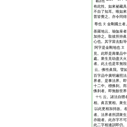
祕語也
有此性。如來祕藏具
不自了知耳。唯如來
普皆覺之。亦令同得
尊也
金剛國土者
文
荼羅地云。瑜伽座者
加持之。取彼所持眞
心也。其字當去點等
阿字是金剛地也
文
見。此即是壽量品中
處。衆生見劫盡大火
者。此土也是常無毀
云。佛性眞我。譬
百字品中廣明遍照法
界者。是事法界。即
十二中。標佛刹。而
佛刹者。即無餘世界
云。諸法自體
十七
相。眞言實相。衆生
以此更相加持故。
者。法界者所謂衆生
亦能者。此亦字不可
此二字相連訓
即
仍。