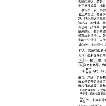
名離想三昧。若是世
中三摩是等義。地是
三事皆空。以三事體
名三摩地也。然佛與
淨。以此三昧正觀三
諸想故。本性純白離
有想者。謂世間一切
望果修因。有所希望
得過故非清淨也。聲
未能一切清淨。以於
遍知故。未純淨也
行人。若蒙諸佛威
具見十佛刹微塵衆等
4
平不相
5
離。
6
則奇特難思。尚
第二
三昧
若此三昧
無畏
生句。淨除一切妄想
悟如是曼荼羅海會皆
像水月乾城等。觀無
此出乾城喩故。正是第
劫菩薩。攝寂然界菩薩
覺心
故。未得名爲
乘也