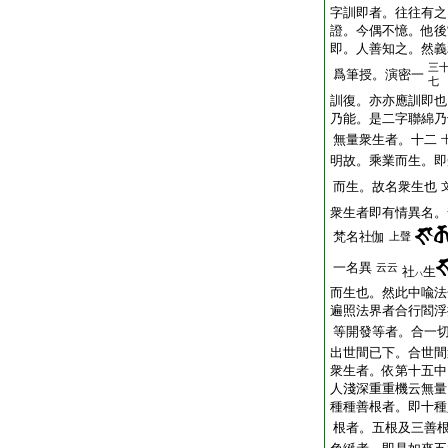
字訓即者。往往有之
證。今偶不憶。他後
即。人善知之。然義
三
爲筆授。演密一
七
訓復。亦亦應訓即也
乃能。是二字聯綿乃
無量衆生者。十二
明故。乘業而生。即
而生。故名衆生也
衆生者即有情異名。
梵名社伽
上聲
一名異
云云
社
生
ハ
而生也。然此中喩法
遍照法界者合行閻浮
等開發等者。合一
出世間已下。合世間
衆生者。依第十五中
人淺深重重機云無量
種種善根者。即十種
根者。五根及三善