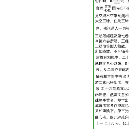
心性時。即
7
去。
空性
實際
爾時心不
心也
見空與不空畢竟無相
大空三昧。住此三昧
惠。佛説是人一切
三劫段經疏及第七卷
今第六卷所明。三種
三劫段等斷人執故。
所知障故。不可攝菩
當攝有相觀中。二
就世間八心以來。即
裏。及二乘亦在此
攝有相世間中明
矣
若二乘已得聖者。亦
故
十六卷疏亦此
文
兩途也。然當文意如
殊勝事業者。即世出
成辨者當各作成就也
又如重陰下。第三光
佛心者。依此經疏宗
十一
云。如
二十八