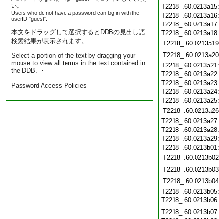
い。
T2218_.60.0213a15
Users who do not have a password can log in with the
T2218_.60.0213a16
userID "guest".
T2218_.60.0213a17
本文をドラッグして選択するとDDBの見出し語
T2218_.60.0213a18
検索結果が表示されます。
T2218_.60.0213a19
T2218_.60.0213a20
Select a portion of the text by dragging your
mouse to view all terms in the text contained in
T2218_.60.0213a21
the DDB. ・
T2218_.60.0213a22
T2218_.60.0213a23
Password Access Policies
T2218_.60.0213a24
T2218_.60.0213a25
T2218_.60.0213a26
T2218_.60.0213a27
T2218_.60.0213a28
T2218_.60.0213a29
T2218_.60.0213b01
T2218_.60.0213b02
T2218_.60.0213b03
T2218_.60.0213b04
T2218_.60.0213b05
T2218_.60.0213b06
T2218_.60.0213b07