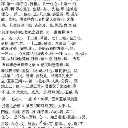
:
釋
第一
種子心
行相
。凡十住心
中第一
住
ノ
ノ
ノ
ノ
二
一
:
心爲
明
淨心最初
生起
由
。先被
擧
違教違
ノ
ノ
レ
二
一
レ
二
:
理心
。第二
住心
正
凡夫生
起還源
思
最初
ノ
ハ
ク
ノ
一
二
一
:
故。高祖。愚童持齊心者即是人趣善心
之萠
ノ
:
兆。凡夫歸源
○知
過必改。見
災思
齊
或
文
ノ
レ
レ
レ
:
羝羊冬樹○結
秋畝之茂實
一處御釋
文
戒序
二
一
:
云。若
夫
一千二百
草藥。七十二種
金
丹悲
シハ
レ
ノ
ノ
二
:
身病
而作
方。一十二部
妙法。八萬四千
經
ノ
ノ
一
レ
:
教哀
心疾
而垂
訓
。身病百種即方藥不
能
ヲ
二
一
レ
レ
二
:
一途
。心疾萬品則經教不
得
一種
。是
故
ナル
ナルヲ
ノ
ニ
一
レ
二
一
:
我
大師薄伽梵施
種種
藥
療
種種
病
。五常
カ
ノ
ヲ
ノ
二
一
二
一
:
五戒即愚童持齋之藥
然間斷惑修善
基。
文
ノ
:
漸脱苦得樂
濫觴。誠
此
住心
最初者也。就
ノ
ニ
レ
ノ
:
其第二
住心
邊邊
義勢見。或周旦孔丘所
ノ
ニ
ノ
レ
:
立
五常三綱
第二
住心爲
人乘
分齊
。寶
ノ
ヲモテ
ノ
ノ
二
一
:
鑰上云。修
三綱五常
君臣父子之道有
序
レハ
ヲ
二
一
レ
:
不
亂
此意也。或又。以
釋尊所説
五戒
爲
文
ノ
レ
二
一
:
第二
住心
。一處
御釋。五常五戒即愚童
戒序
ノ
一
:
持齋之妙藥
彼五戒即釋尊所説
人乘
法
文
ノ
ノ
:
門也。當經
所説
以
種子等
六心
爲
第二
ノ
ハ
ノ
ノ
二
一
二
:
住心
。是即當
齋施
心
。如是邊邊
意趣
見。
ル
ノ
ニ
ノ
アリト
一
二
一
:
當段
六心
文。皆義
含
可
意得
。今
疏
下
ノ
ノ
ト
シ
ノ
ノ
ニ
二
一