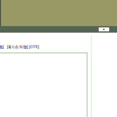
無
] [返り点:
有
/
無
]
[CITE]