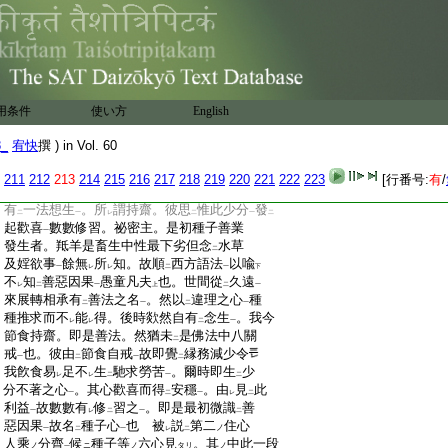
:
:
:
大日經疏第二本鈔卷第四十五
:
上半五日
:
:
經云祕密主愚童凡夫 上來釋
第一
住心
ノ
ノ
二
用条件
使い方
English
:
違理
心
了。以下順世
八心釋也。於
中從
初
ノ
ノ
一
レ
レ
:
第二牙種
釋
終至
如從種子生牙也
就
一
ノ
ノ
二
一
二
8_
宥快
撰 ) in Vol. 60
:
段
可
有
了簡
。此
一段
文。初
種子心
釋。後
ノ
ノ
ニハ
ノ
一
レ
二
一
:
牙種
釋。大
兩節見
ノ
ニ
211
212
213
214
215
216
217
218
219
220
221
222
223
[行番号:
有
/
:
經云。祕密主。愚童凡夫類猶如
羝羊
。或時
二
一
:
有
一法想生
。所
謂持齋。彼思
惟此少分
發
二
一
レ
二
一
二
:
起歡喜
數數修習。祕密主。是初種子善業
一
:
發生者。羝羊是畜生中性最下劣但念
水草
二
:
及婬欲事
餘無
所
知。故順
西方語法
以喩
一
レ
レ
二
一
下
:
不
知
善惡因果
愚童凡夫
也。世間從
久遠
レ
二
一
上
二
一
:
來展轉相承有
善法之名
。然以
違理之心
種
二
一
二
一
:
種推求而不
能
得。後時欻然自有
念生
。我今
レ
レ
二
一
:
節食持齋。即是善法。然猶未
是佛法中八關
二
:
戒
也。彼由
節食自戒
故即覺
縁務減少令
一
二
一
二
:
我飮食易
足不
生
馳求勞苦
。爾時即生
少
レ
レ
二
一
二
:
分不著之心
。其心歡喜而得
安穩
。由
見
此
一
二
一
レ
二
:
利益
故數數有
修
習之
。即是最初微識
善
一
レ
二
一
二
:
惡因果
故名
種子心
也 被
説
第二
住心
ノ
一
二
一
レ
二
:
人乘
分齊
候
種子等
六心見
。其
中此一段
ノ
ニ
ノ
タリ
ノ
一