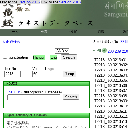
Link to the
version 2015
Link to the
version 2018
T2218_.60.0212c19
T2218_.60.0212c20
T2218_.60.0212c21
T2218_.60.0212c22
T2218_.60.0212c23
T2218_.60.0212c24
ホーム
検索
ご挨拶
組織
利
T2218_.60.0212c25
T2218_.60.0212c26
大正蔵検索
大日經疏鈔 (No.
221
T2218_.60.0212c27
T2218_.60.0212c28
208
209
210
T2218_.60.0212c29
punctuation
Hangul
Eng
T2218_.60.0213a01
T2218_.60.0213a02
TextNo.
Vol.
Page
T2218_.60.0213a03
T2218_.60.0213a04
T2218_.60.0213a05
INBUDS
T2218_.60.0213a06
T2218_.60.0213a07
INBUDS
(Bibliographic Database)
T2218_.60.0213a08
Search
T2218_.60.0213a09
T2218_.60.0213a10
T2218_.60.0213a11
Digital Dictionary of Buddhism
T2218_.60.0213a12
T2218_.60.0213a13
電子佛教辭典
T2218_.60.0213a14
パスワードがない場合は「guest」でログインしてくださ