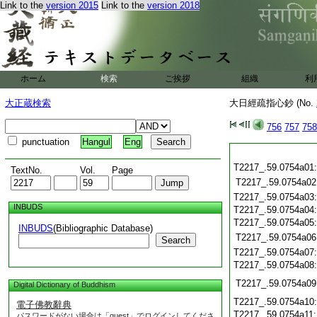
Link to the
version 2015
Link to the
version 2018
ホーム
検索
ご挨拶
組織
利
大正蔵検索
大日經疏指心鈔 (No.
756
757
758
punctuation
Hangul
Eng
T2217_.59.0754a01
TextNo.
Vol.
Page
T2217_.59.0754a02
T2217_.59.0754a03
INBUDS
T2217_.59.0754a04
T2217_.59.0754a05
INBUDS
(Bibliographic Database)
T2217_.59.0754a06
Search
T2217_.59.0754a07
T2217_.59.0754a08
T2217_.59.0754a09
Digital Dictionary of Buddhism
T2217_.59.0754a10
電子佛教辭典
T2217_.59.0754a11
パスワードがない場合は「guest」でログインしてくださ