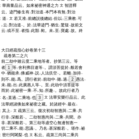
:
華壽量品云。如來祕密神通之力
智證釋
文
:
云。迹門修生有
對治道
本門本有無
對治
二
一
二
:
道
若又准
前總説後總結
但以
三乘教
可
文
一
二
一
二
一
:
云
對治道
。於
法華迹門
猶生
驚疑
故前文
レ
二
一
二
一
二
一
:
云
或不至
者指
此類
歟。未
至
寶處
故。終
二
一
二
一
レ
二
一
:
大日經疏指心鈔卷第十三
:
疏卷第二之六
:
前二劫中雖云度二乘地等者。抄第三云。等
:
者
1
等
舍利弗目連等
。謂須菩提於
般若會
二
一
二
:
中
猶能承
佛威神
説
人法倶空
。若離
加持
一
二
一
二
一
二
一
:
則不
能
爲。謂行者於
前劫中
雖
過
2
愚法
レ
レ
二
一
レ
二
一
:
未
能
出
此廣惠人等
。至
此劫中須菩提等
レ
レ
二
一
二
:
而於
此祕密一乘
不
知
所趣
。故此行者乃
二
一
レ
二
一
:
法華安樂行品云。此
名
直過
二乘地
也
3
文
三
二
一
:
法華經諸佛如來祕密之藏。於諸經中
最在
一
二
:
其上
疏第三云。復次初劫智惠與
二乘
共
文
一
二
一
:
行非
深般若
。二劫智惠尚與
二乘
共聞。亦
二
一
二
一
:
非
甚深般若
。第三劫等虚空心無邊智惠一
二
一
:
切二乘不
能
思議
。乃名
甚深般若
。堪作
祕
レ
二
一
二
一
二
:
密行阿闍梨
也
私云。疏第三尚與二乘共
文
一