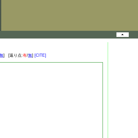
無
] [返り点:
有
/
無
]
[CITE]