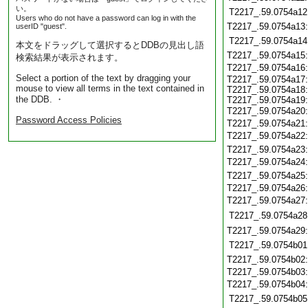
い。
T2217_.59.0754a12
Users who do not have a password can log in with the
T2217_.59.0754a13
userID "guest".
T2217_.59.0754a14
本文をドラッグして選択するとDDBの見出し語
T2217_.59.0754a15
検索結果が表示されます。
T2217_.59.0754a16
Select a portion of the text by dragging your
T2217_.59.0754a17:
mouse to view all terms in the text contained in
T2217_.59.0754a18:
the DDB. ・
T2217_.59.0754a19:
T2217_.59.0754a20
Password Access Policies
T2217_.59.0754a21
T2217_.59.0754a22
T2217_.59.0754a23
T2217_.59.0754a24
T2217_.59.0754a25
T2217_.59.0754a26
T2217_.59.0754a27
T2217_.59.0754a28
T2217_.59.0754a29
T2217_.59.0754b01
T2217_.59.0754b02
T2217_.59.0754b03
T2217_.59.0754b04
T2217_.59.0754b05