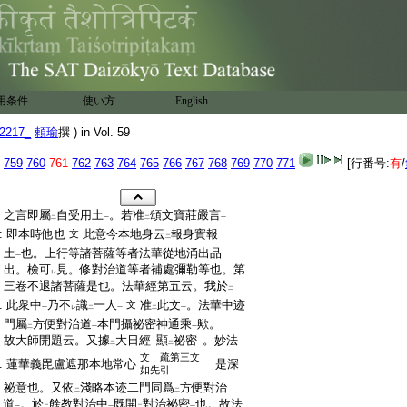
用条件
使い方
English
2217_
頼瑜
撰 ) in Vol. 59
759
760
761
762
763
764
765
766
767
768
769
770
771
[行番号:
有
/
:
之言即屬
自受用土
。若准
頌文寶莊嚴言
二
一
二
一
:
即本時他也
此意今本地身云
報身實報
文
二
:
土
也。上行等諸菩薩等者法華從地涌出品
一
:
出。檢可
見。修對治道等者補處彌勒等也。第
レ
:
三卷不退諸菩薩是也。法華經第五云。我於
二
:
此衆中
乃不
識
一人
准
此文
。法華中迹
文
一
レ
二
一
二
一
:
門屬
方便對治道
本門攝祕密神通乘
歟。
二
一
一
:
故大師開題云。又據
大日經
顯
祕密
。妙法
二
一
二
一
文 疏第三文
:
蓮華義毘盧遮那本地常心
是深
如先引
:
祕意也。又依
淺略本迹二門同爲
方便對治
二
二
:
道
。於
餘教對治中
既開
對治祕密
也。故法
一
二
一
二
一