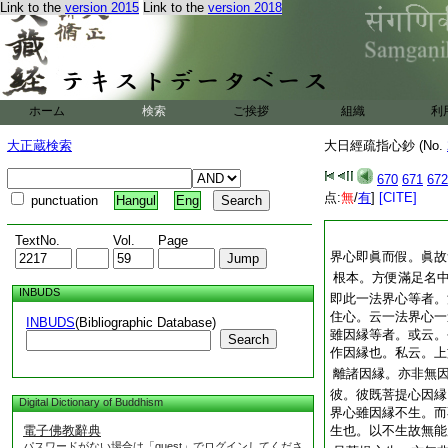
Link to the
version 2015
Link to the
version 2018
ホーム
検索
ご挨拶
組織
利
大正蔵検索
大日經疏指心鈔 (No.
670
671
672
点:
無
/
有
]
[CITE]
punctuation
Hangul
Eng
TextNo.
Vol.
Page
界心即眞而假。眞故
根本。方便滿足名
INBUDS
即此一法界心等者。
住心。云一法界心一
INBUDS
(Bibliographic Database)
雖因縁等者。或云。
Search
作因縁也。私云。上
離諸因縁。亦非無
彼。彼既菩提心因縁
Digital Dictionary of Buddhism
界心雖因縁不生。而
電子佛教辭典
生也。以不生故無能
パスワードがない場合は「guest」でログインしてくださ