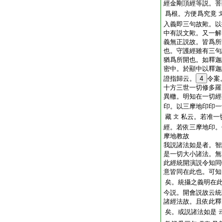
經金剛頂經等説。菩
爲根。方便爲究竟
入義即三句故歟。以
中有説文歟。又一解
義無正説故。皆爲所
也。守護經雖有三句
猶爲所開也。如釋迦
密中。於顯中以釋迦
證指歸云。
4
令案
十方三世一切修多羅
異轍。明知在一切經
印。以三摩地印印一
藏
私云。若准一
文
經。若依三摩地印。
摩地教故
我説諸法如是者。智
是一切大小諸法。無
此經統開演説令知同
意皆同在此也。可知
矣。統攝之義明在
今説。開會説故云統
諸經法故。且依此釋
矣。或説諸法如是