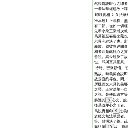
然後爲説即心之印者
一者法華經也故上釋
印以實相
又法華
文
准本經幷上疏釋。無
有二節。從如一切經
先擧小乘三乘漸次教
爲薄福至祕要之藏也
示異今經決了也。所
義故。擧彼專述開會
相者即是此經心之實
會説。異今經決了故
也。即與直其意異。
待時。密乘頓悟。
熟故。時義契合説即
故云直約等也。問。
所牒經文未見其義耶
之釋。正當法華不自
之説。是轉四諦方等
將護其
8
心文。般
後爲説即心之印者。
爲説實相印
9
之義
於經文無法華説者。
等。雖明決了義。疏
勝法華
10
故。疏