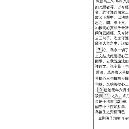
教皆爲三句
又
爲言
如此經者等。以今經
者。約守護經傳宣三
故又下釋中。以法華
思之。問。准上文。
約彼明心實相故云諸
爾何云諸經。又今諸
云三句乎。依之守護
薩等大衆之中。説如
7
心。爲令一切了
上文結成此菩提心三
因畢。云我説諸法如
護經文。説字貫下句
乘法。爲淨廣大菩
菩提心三句攝故云爾
句故。又明菩提心三
9
建治元年六月
談義
11
之次。逐
泉房令清書
12
畢
醐寺中正院加點畢。
爲後生之資糧而已
金剛佛子頼瑜
生年