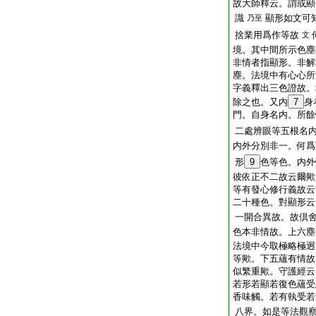
故大師釋云。謂或顯
識
顯形如文可
乃至
捨業用爲作等故
文
境。其中間所示色塵
非情者指顯形。非解
塵。法境中有心心所
字義釋出三色證故。
除之也。又内
7
身
門。自身名内。所餘
二處辨眼等五根名
内外分別非一。何爲
形
9
色等色。内外
彼依正不二故云爾歟
等有發心修行義故云
二十種色。對顯形云
一開合異故。故倶
色本非情故。上六塵
法境中今取極略極迥
等歟。下五蘊有情故
似繁重歟。守護經云
若形若顯若復色蘊受
香味觸。若有執受若
八界。如是等法觀