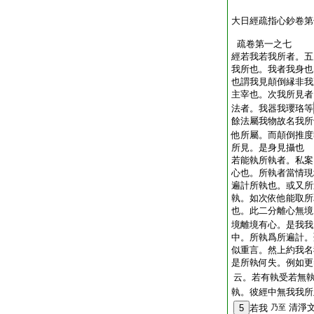
大日經疏指心鈔卷第
疏卷第一之七
經若我若我所者。五
我所也。我者我身也
也謂我見顛倒縁非我
主宰也。次我所見者
法者。我器我瓔珞等
餘法屬我物故名我所
他所屬。而顛倒推度
所見。是身見攝也
若能執所執者。私案
心也。所執者當情現
遍計所執也。或又所
執。如次依他能取所
也。此二分離心無境
境離境有心。是我我
中。所執爲所遍計。
似重言。然上約我名
是所執何失。例如更
云。若有執受若無
執。彼經中無我我所
清淨
5
若我
乃至