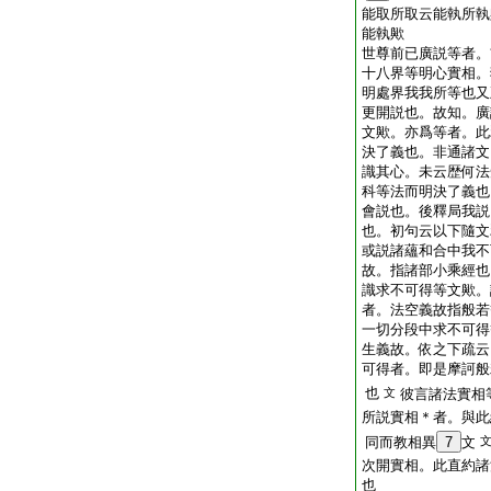
能取所取云能執所執
能執歟
世尊前已廣説等者。
十八界等明心實相。
明處界我我所等也又
更開説也。故知。廣
文歟。亦爲等者。此
決了義也。非通諸文
識其心。未云歴何法
科等法而明決了義也
會説也。後釋局我説
也。初句云以下隨文
或説諸蘊和合中我不
故。指諸部小乘經也
識求不可得等文歟。
者。法空義故指般若
一切分段中求不可得
生義故。依之下疏云
可得者。即是摩訶般
也
文
彼言諸法實相
所説實相＊者。與此
同而教相異
7
文
次開實相。此直約諸
也