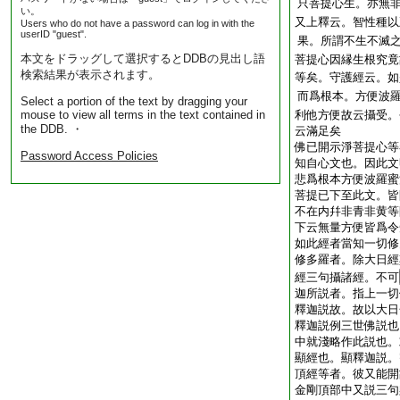
只菩提心生。亦無
い。
又上釋云。智性種以
Users who do not have a password can log in with the
userID "guest".
果。所謂不生不滅
本文をドラッグして選択するとDDBの見出し語
菩提心因縁生根究竟
検索結果が表示されます。
等矣。守護經云。如
而爲根本。方便波
Select a portion of the text by dragging your
mouse to view all terms in the text contained in
利他方便故云攝受。
the DDB. ・
云滿足矣
佛已開示淨菩提心等
Password Access Policies
知自心文也。因此文
悲爲根本方便波羅蜜
菩提已下至此文。皆
不在内幷非青非黄等
下云無量方便皆爲令
如此經者當知一切修
修多羅者。除大日經
經三句攝諸經。不可
迦所説者。指上一切
釋迦説故。故以大日
釋迦説例三世佛説也
中就淺略作此説也。
顯經也。顯釋迦説。
頂經等者。彼又能開
金剛頂部中又説三句