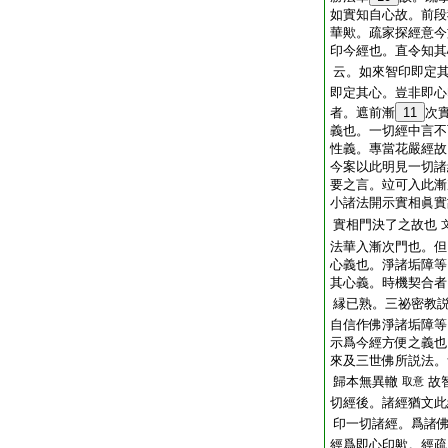
如實知自心故。前段
華歟。疏家探經意今
印今經也。直令知其
云。如來智印即定
即定其心。豈非即心
者。遮前漸
11
次
義也。一切經中言不
性義。專當花嚴經故
今案以此明見一切諸
要之言。竝可入此漸
小諸法開示實相眞實
實相門決了之故也
法華入漸次門也。但
心義也。淨諸垢障等
其心義。時機契合者
縁已熟。三祕密教
自信作佛淨諸垢障等
示爲今經方便之義也
來及三世佛所説法。
歸本無異轍
故
取意
切經後。諸經猶文此
印一切諸經。爲諸
經爲即心印歟。經疏