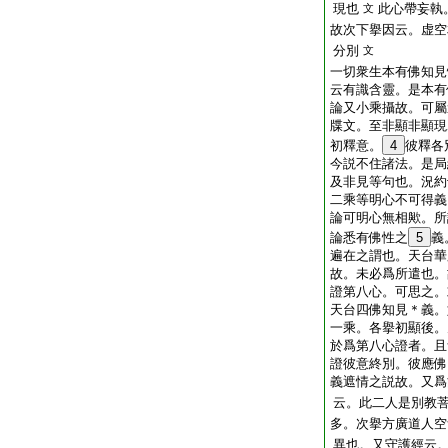
現也
此心帶妄執
文
故次下擧因云。虚空
分別
文
一切衆生本有佛知見
云有識含靈。是本有
論又小乘攝故。可屬
牒文。至非顯非顯現
初釋意。
4
彼釋各
今説不住諸法。是局
及非見等句也。況約
二乘等明心不可得義
論可明心無相歟。所
論悉有佛性之
5
義
遍在之謂也。天台華
故。未必爲所遣也。
證第八心。可思之。
天台四佛知見＊義。
一乘。各擧初顯後。
於爲第八心證者。且
證彼意終別。彼應佛
義遮情之説故。又爲
云。此二人是別教
多。次擧方廣道人空
異也。又守護經云