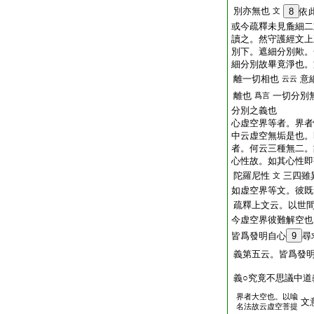
別亦無也
文
8
依
或今疏釋未見麁細二
讀之。然守護經文上
別下。遮細分別歟。
細分別故畢竟淨也。
離一切相也
意
云云
離也
一切分別
爲言
分別之義也
心虚空界等者。界者
中云虚空無垢是也。
者。何云三種無二。
心性故。如其心性即
陀羅尼性
三四雖
文
如虚空界等文。彼既
疏釋上文云。以世
今虚空界彼難解空也
皆爲發明自心
9
尋
義第五云。皆爲發
義○究竟不思議中道
界者大空也。以喩
文
名法故云虚空菩提