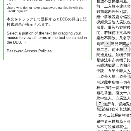
相望不定機根萬差。
い。
前十二入故不違倶舍
Users who do not have a password can log in with the
userID "guest".
對前處内外分別故。
經中前唯説處今偏説
本文をドラッグして選択するとDDBの見出し語
探經意云陰入廣説也
検索結果が表示されます。
處界。佛智巧妙前後
問。若爾何下文爲未
Select a portion of the text by dragging your
mouse to view all terms in the text contained in
樂欲不同故。又名字
the DDB. ・
爲破
3
邊見聲聞故
有二意。前正釋
4
Password Access Policies
聞邊見也。如犢子阿
是佛法中亦有犢子比
有眼法如是五衆和合
中説。五衆不離人人
五衆是人離五衆是
可説藏中所攝一切有
種一切時一切法門中
龜毛常無。復次十八
此中無人。方廣道人
7
無所有。譬如兎
切論議師自守其法以
今二部釋依智論
文
藏中者三世無爲不可
法不可説藏即我也。