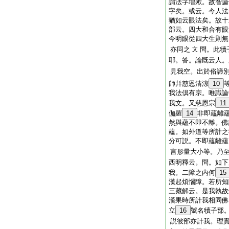
謂法字増歟。故智論
字矣。或云。今人法
猶如云眼法矣。故十
部云。四大和合有眼
今明眼從四大生則無
亦同之
問。此犢
文
耶。答。論既云人。
見我空。出於俗諦
師幷慈恩清涼
10
我法倶有宗。唯識論
我文。又慈恩宗
11
伽羅
14
非即蘊離
然與蘊不即不離。佛
蘊。如外道等所計之
分可説。不即蘊離蘊
言形量大小等。乃
西明釋云。問。如下
我。二障之内何
15
漢起煩惱障。若所知
三藏解云。是我執故
漢果時所計我相同佛
立
16
號名犢子部
説彼部亦計我。理