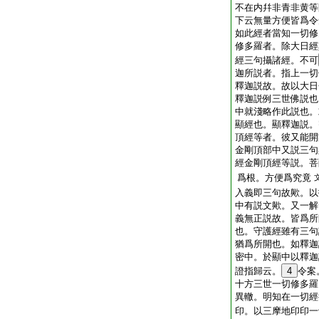
不在内幷非青非黄等
下云無量方便皆爲令
如此經者當知一切修
修多羅者。除大日經
經三句攝諸經。不可
迦所説者。指上一切
釋迦説故。故以大日
釋迦説例三世佛説也
中就淺略作此説也。
顯經也。顯釋迦説。
頂經等者。彼又能開
金剛頂部中又説三句
經金剛頂經等説。菩
爲根。方便爲究竟
入義即三句故歟。以
中有説文歟。又一解
義無正説故。皆爲所
也。守護經雖有三句
猶爲所開也。如釋迦
密中。於顯中以釋迦
證指歸云。
4
令案
十方三世一切修多羅
異轍。明知在一切經
印。以三摩地印印一