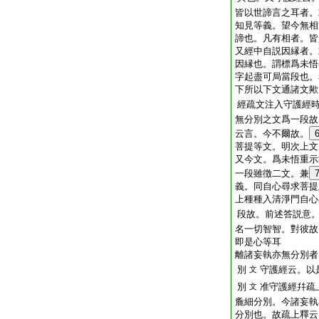
皆以世諦言之耳者。
知見等義。望今無相
諦也。凡有相者。皆
又經中自説因縁者。
因縁也。謂標爲未悟
字起盡可局當段也。
下所以下文通諸文歟
經疏文注入守護經
無分別之文爲一段故
云言。今不爾故。
菩提等文。明次上文
又今文。爲未悟重示
一段雖徴二文。兼
義。同自心尋求菩提
上種種入清淨門自心
段故。前述答説意
名一切智智。對彼故
即是心等耳
離諸妄執亦無分別者
別
守護經云。以
文
別
准守護經幷疏
文
麁細分別。今諸妄執
分別也。故疏上釋云