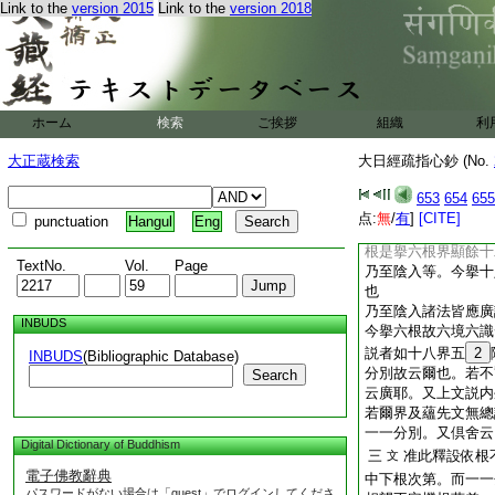
Link to the
version 2015
Link to the
version 2018
傳漫荼羅有地獄衆。
足壇何闕彼矣
前説不在三處等者。
三界同性義也。三界
15
釋云。若心不
ホーム
検索
ご挨拶
云。三科云三處歟。
組織
利
界不攝無漏無爲等故
大正蔵検索
大日經疏指心鈔 (No.
外十二處即攝一切
心今六根各別觀心。
653
654
655
別。例如倶舍云愚根
点:
無
/
有
]
[CITE]
punctuation
Hangul
Eng
也。或云内外兩間云
根是擧六根界顯餘十
TextNo.
Vol.
Page
乃至陰入等。今擧十
也
乃至陰入諸法皆應廣
INBUDS
今擧六根故六境六識
説者如十八界五
2
INBUDS
(Bibliographic Database)
分別故云爾也。若不
Search
云廣耶。又上文説内
若爾界及蘊先文無總
一一分別。又倶舍云
Digital Dictionary of Buddhism
三
准此釋設依根
文
電子佛教辭典
中下根次第。而一一
パスワードがない場合は「guest」でログインしてくださ