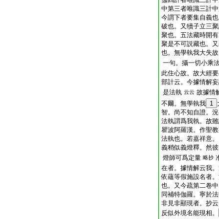
中第三者唯識三計中
今謂下者要集自義也
破也。又犢子立三聚
聚也。五法藏時開有
聚是不可説藏也。又
也。無學執我大失故
一句。攝一切小乘
此住心故。故大經要
部計云。今據情解妄
是法執
故據情
云云
不爾。無學執我
1
智。尚不知自證。況
法執謂爲我執。故雖
瞿波阿羅漢。作聖教
法執也。若嘉祥意。
義稍似義燈釋。然彼
燈師可爲定量
略抄
在者。據情解云我。
依蘊等假施設名者。
也。又今疏第二卷中
同補特伽羅。寧於法
非見非顯現者。抄云
反似外境名能現相。