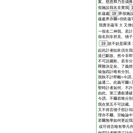
案。慈恩釋乃至成佛
假施設我名非實我
依蘊處
18
界假施
蘊處界亦爾○但依蘊
我實非蘊等
又僧
文
一假名二神我。若計
假名則非邪見。犢子
19
故不妨是羅漢
起此計者似依倶生我
道已斷故。然今非即
不可説藏歟。若非分
釋難決定矣。了義燈
瑜伽四計唯有分別。
我執不計即離○今謂
論通二。此義可爾○
聖時計者如何。不許
由此。第三通叙通破
今謂。不爾若唯分別
我在第五不可説藏。
又不得言犢子部計却
理亦不爾。宗輪論中
若爾無學如何更起我
或可得言唯有學凡
伽四計者唯識三計中