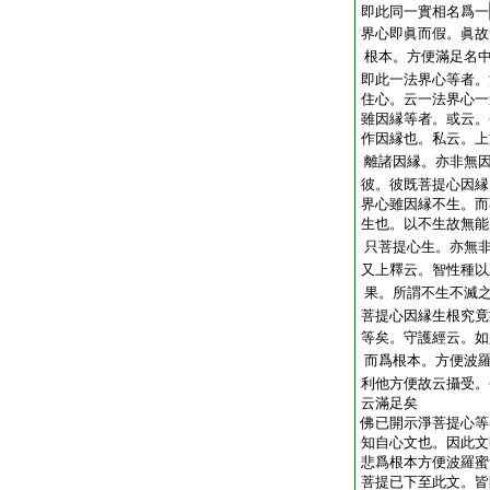
即此同一實相名爲一
界心即眞而假。眞故
根本。方便滿足名
即此一法界心等者。
住心。云一法界心一
雖因縁等者。或云。
作因縁也。私云。上
離諸因縁。亦非無
彼。彼既菩提心因縁
界心雖因縁不生。而
生也。以不生故無能
只菩提心生。亦無
又上釋云。智性種以
果。所謂不生不滅
菩提心因縁生根究竟
等矣。守護經云。如
而爲根本。方便波
利他方便故云攝受。
云滿足矣
佛已開示淨菩提心等
知自心文也。因此文
悲爲根本方便波羅蜜
菩提已下至此文。皆