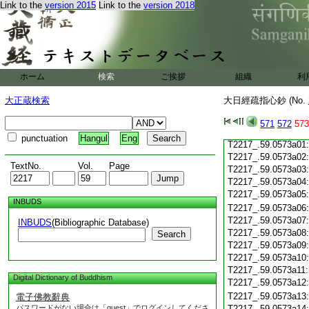
Link to the
version 2015
Link to the
version 2018
T2217_.59.0572c20
T2217_.59.0572c21
T2217_.59.0572c22
T2217_.59.0572c23
T2217_.59.0572c24
ホーム
検索
ご挨拶
組織
利
T2217_.59.0572c25
T2217_.59.0572c26
大正蔵検索
大日經疏指心鈔 (No.
T2217_.59.0572c27
T2217_.59.0572c28
571
572
573
T2217_.59.0572c29
punctuation
Hangul
Eng
T2217_.59.0573a01
T2217_.59.0573a02
TextNo.
Vol.
Page
T2217_.59.0573a03
T2217_.59.0573a04
T2217_.59.0573a05
INBUDS
T2217_.59.0573a06
T2217_.59.0573a07
INBUDS
(Bibliographic Database)
T2217_.59.0573a08
Search
T2217_.59.0573a09
T2217_.59.0573a10
T2217_.59.0573a11
Digital Dictionary of Buddhism
T2217_.59.0573a12
T2217_.59.0573a13
電子佛教辭典
パスワードがない場合は「guest」でログインしてくださ
T2217_.59.0573a14