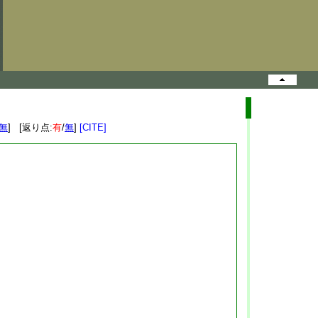
無
] [返り点:
有
/
無
]
[CITE]