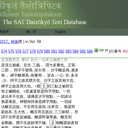
也云云
:
喩也。成佛人也。神變法也。餘通
三歟。密嚴
レ
:
院抄云。四種法身
9
諸法有
重重義
。各各横
二
一
:
則自利。竪則利他。自性身能加持自利之位。
:
餘三身是所加持利他之身也。又互相望有
二
:
自利利他能加持所加持之義
。又付法相承
一
用条件
使い方
English
:
義也
私云。四身平等故各各有
横義
。四身
文
二
一
:
淺深故各各有
竪義
。又四身互説
法互受
法
二
一
レ
二
2217_
頼瑜
撰 ) in Vol. 59
:
樂
故互有能所加持自他利義
也。又大日
一
一
:
金薩等付法相承又自性受用等次第歟。又
574
575
576
577
578
579
580
581
582
583
584
585
586
[行番号:
有
/
:
以
今題
配
三部三點等
者。智證心目云。大
二
一
二
一
:
是唐翻梵言
摩訶
則大一法界之總體三部
二
一
:
是深之祕處。且含
三義
。謂大多勝也。正當
二
一
二
:
三部
。阿字不變爲
深大理
。沙字離染爲
廣多
一
二
一
二
:
智
。縛字離壞爲
殊勝用
。皆在
一心
非
多非
一
二
一
二
一
レ
:
少。阿字之故其體大也。沙字之故其相大也。
レ
:
縛字之故其用大也。○斯
1
則三點之祕府五
:
智之幽關矣。○毘盧遮那是阿字理點。一切
:
諸法本不生故。成佛是沙字智點。一切諸法
:
無梁著故。神變加持者是縛字用點。一切諸
:
法離言説故。不生而生故現
法界宮
。無梁而
二
一
:
梁故具
五大色
。離言而言故説
三三昧耶
。所
二
一
二
一
:
謂不生即是寂滅義。離梁即蓮華義。離言則
:
金剛義。體不生故妙理不極。
2
相離梁故眞智
:
無窮。用離言故化道無盡。是以摩訶之體無