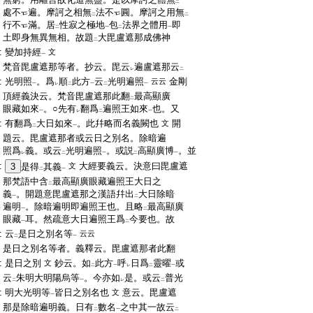
二
:
處不
遍。摩訶之相無
法不
圓。摩訶之用無
二
二
:
行不
滿。居
性寂之極地
包
法界之體用
即
二
一
二
一
:
土即身無異無相。故題
大毘盧遮那成佛神
二
:
變加持經
文
一
:
梵音毘盧遮那等者。抄云。毘云
遍盧遮那云
レ
二
:
光明照
。爲
順
此方
云
光明遍照
金剛
云云
一
レ
二
一
二
一
:
頂經義決云。梵音毘盧遮那此翻
最高顯廣
二
:
眼藏如來
。○先有
翻爲
遍照王如來
也。又
一
レ
二
一
:
有翻爲
大日如來
。此幷略而名義闕也
開
文
二
一
:
題云。毘盧遮那者或云日之別名。除暗遍
:
照爲
義。或云
光明遍照
。或説
高顯廣博
。並
レ
二
一
二
一
:
大經要義云。決意曰毘盧遮
3
是得
其義
文
二
一
:
那梵語中含
最高顯廣眼藏遍照王大日之
二
:
義
。開題意毘盧遮那之漢語幷出
大日除暗
一
二
:
遍明
。除暗遍明即遍照王也。且略
最高顯廣
一
二
:
眼藏
耳。然疏意大日遍照王爲
今要也。故
一
二
:
云
是日之別名等
云云
二
一
:
是日之別名等者。義釋云。毘盧遮那者此翻
:
是日之別
鈔云。如
此方
呼
日爲
靈曜
或
文
二
一
レ
二
一
:
云
朱明大明陽烏等
。今亦如
是。或云
普光
二
一
レ
二
:
明大光明等
皆日之別名也
意云。毘盧遮
文
一
:
那是除暗遍明義。日有
數名
之中其一故云
二
一
二