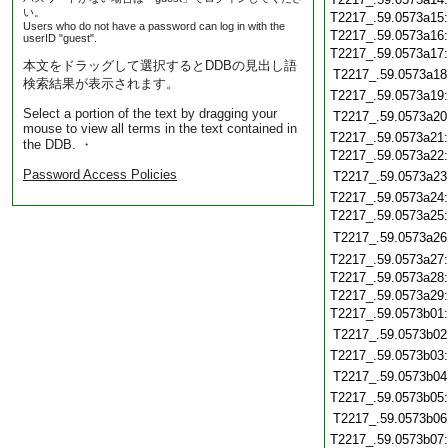
い。
T2217_.59.0573a15
Users who do not have a password can log in with the
T2217_.59.0573a16
userID "guest".
T2217_.59.0573a17
本文をドラッグして選択するとDDBの見出し語
T2217_.59.0573a18
検索結果が表示されます。
T2217_.59.0573a19
Select a portion of the text by dragging your
T2217_.59.0573a20
mouse to view all terms in the text contained in
T2217_.59.0573a21
the DDB. ・
T2217_.59.0573a22
Password Access Policies
T2217_.59.0573a23
T2217_.59.0573a24
T2217_.59.0573a25
T2217_.59.0573a26
T2217_.59.0573a27
T2217_.59.0573a28
T2217_.59.0573a29
T2217_.59.0573b01
T2217_.59.0573b02
T2217_.59.0573b03
T2217_.59.0573b04
T2217_.59.0573b05
T2217_.59.0573b06
T2217_.59.0573b07