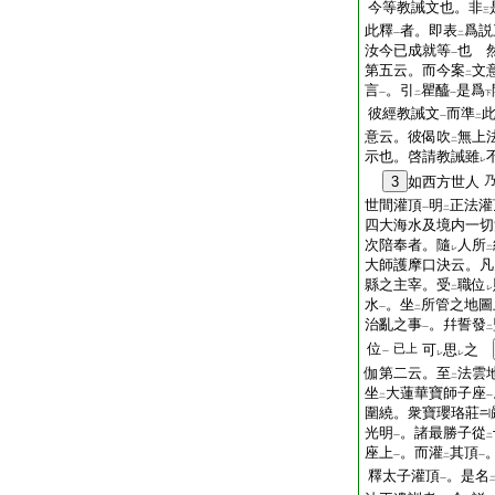
今等教誡文也。非
三
此釋
者。即表
爲説
一
二
汝今已成就等
也 
一
第五云。而今案
文
二
言
。引
瞿醯
是爲
一
二
一
下
彼經教誡文
而準
一
二
意云。彼偈吹
無上
二
示也。啓請教誡雖
レ
3
如西方世人
世間灌頂
明
正法灌
一
二
四大海水及境内一切
次陪奉者。隨
人所
レ
二
大師護摩口決云。凡
縣之主宰。受
職位
二
レ
水
。坐
所管之地圖
一
二
治亂之事
。幷誓發
一
二
位
已上
可
思
之
一
レ
レ
伽第二云。至
法雲
二
坐
大蓮華寶師子座
二
一
圍繞。衆寶瓔珞莊
光明
。諸最勝子從
一
二
座上
。而灌
其頂
一
二
一
釋太子灌頂
。是名
一