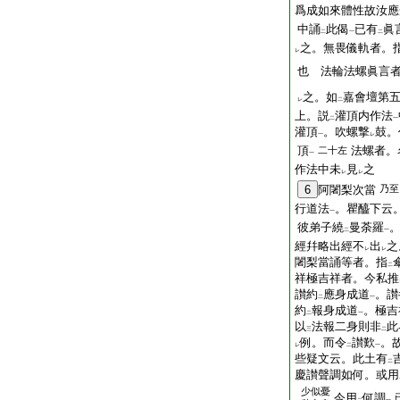
爲成如來體性故汝應
中誦
此偈
已有
眞
二
一
二
之。無畏儀軌者。
レ
也 法輪法螺眞言
之。如
嘉會壇第
レ
二
上。説
灌頂内作法
二
一
灌頂
。吹螺撃
鼓。
一
レ
頂
法螺者。
二十左
一
作法中未
見
之
レ
レ
6
阿闍梨次當
乃至
行道法
。瞿醯下云
一
彼弟子繞
曼荼羅
二
一
經幷略出經不
出
之
レ
レ
闍梨當誦等者。指
二
祥極吉祥者。今私推
讃約
應身成道
。讃
二
一
約
報身成道
。極吉
二
一
以
法報二身則非
此
三
二
例。而令
讃歎
。
レ
二
一
些疑文云。此土有
二
慶讃聲調如何。或用
少似憂
今用
何調