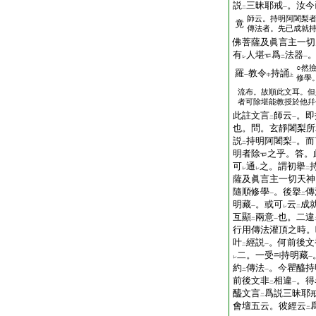
説
三昧耶戒
。汝今
二
一
師云。持明阿闍梨
竟
傳法者。先已成就
佛菩薩及眞言主一切
有
人堪
爲
法器
レ
二
一
○然
羅
教令
持誦
一
中
上
修學
流布。故順此文耳。但
者可除堪能教授於他幷
此註文言
師云
。即
二
一
也。問。玄靜闍梨所
説
持明阿闍梨
。而
二
一
明者除
之乎。答。
可
通
之。謂初擧
レ
レ
二
薩及眞言主一切天神
隨順修學
。後擧
傳
一
二
明藏
。或可
云
成
一
レ
二
互顯
兩意
也。二違
二
一
行用傳法灌頂之時。
叶
經説
。何前後文
二
一
二。一受
持明藏
レ
一
約
傳法
。今瞿醯持
二
一
前後文非
相違
。得
二
一
醯文言
爲説三昧耶
二
會壇五云。彼經云
二