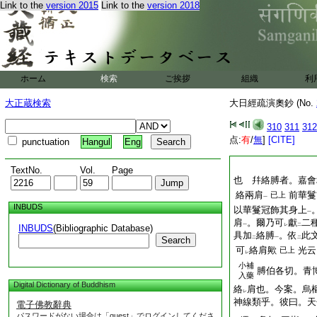
Link to the
version 2015
Link to the
version 2018
ホーム
検索
ご挨拶
組織
利
大正蔵検索
大日經疏演奧鈔 (No.
310
311
312
点:
有
/
無
]
[CITE]
punctuation
Hangul
Eng
TextNo.
Vol.
Page
也 幷絡膊者。嘉會
絡兩肩
前華鬘
已上
一
INBUDS
以華鬘冠飾其身上
一
肩
。爾乃可
獻
二
一
レ
二
INBUDS
(Bibliographic Database)
具加
絡膊
。依
此
Search
二
一
二
可
絡肩歟
光云
已上
レ
小補
膊伯各切。青
入藥
Digital Dictionary of Buddhism
絡
肩也。今案。烏
レ
神線類乎。彼曰。天
電子佛教辭典
パスワードがない場合は「guest」でログインしてくださ