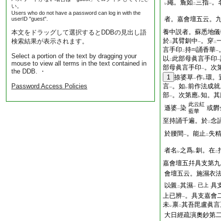
繩。麁如
三指
。
レ
二
一
い。
Users who do not have a password can log in with the
者。嘉會壇五云。
userID "guest".
養中説者。蘇悉地儀
本文をドラッグして選択するとDDBの見出し語
於
其臂釧中
。穿
検索結果が表示されます。
二
一
二
言手印
持
誦香華
二
一
Select a portion of the text by dragging your
以
此部母眞言手印
二
一
mouse to view all terms in the text contained in
部母眞言手印
。次
一
the DDB. ・
1
捺婆草
作
環。
一
レ
Password Access Policies
言
。如
前作法成就
一
レ
部
。次第應
知。其
一
レ
此云紅
遜婆
染
或欝
一
藍華
至持誦千遍。於
念
二
於腰間
。能止
失
一
二
者名
之爲
釧。在
レ
レ
二
嘉會壇五幷具支第九
會壇五云。施濕衣
以儭
其濕
具
已上
二
一
上已辨
。具支嘉會
一
未
禀
其吾毘盧眞言
レ
二
大日經疏演奧鈔第