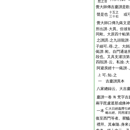
二
一
愁之音
覺大師傳吉慶讃是歡
十五之
聲是也
或可
三十右
覺大師口傳九偈文
所出讃
大異。但彼
一
同歟。大原四十帖第
之讃謂
之九頭龍讃
二
子細可
尋
之。大師
レ
レ
偈讃
歟。自門通途
一
段也。又具支灌頂第
四段讃
云。私撿
大
一
二
阿避庾經十一偈讃
一
可
知
之
上
レ
レ
一 吉慶讃異本
八家總録云。大吉
慶讃一卷
梵字吉
海
兩字毘盧遮那成佛神
仁大日經義釋引
一本
略出經。同用灌
復至西門等者。瞿醯
禮拜。其傘隨
身來
レ