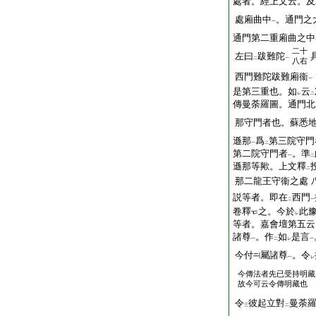
處者。經上文云。及
處廂曲中
。通門之
一
通門第二重廂曲之中
二十
左曰
跋難陀
二
一
八右
西門難陀跋難廂衞
一
是第三重也。如
云
レ
二
傳曼荼羅圖。通門北
那守門者也。蘇悉
遜那
爲
第三院守門
一
二
第二院守門者
。準
一
二
遜那等歟。上文釋
二
那二龍王守衞之處
説等者。即在
西門
二
一
卷釋
之。今於
此
レ
等者。嘉會壇第五云
諸尊
。作
如
是言
一
二
レ
一
今付
屬諸尊
。令
一
レ
今傳法者先已受持明藏
故今可云令傳明藏也
令
彼起立對
曼荼
三
二