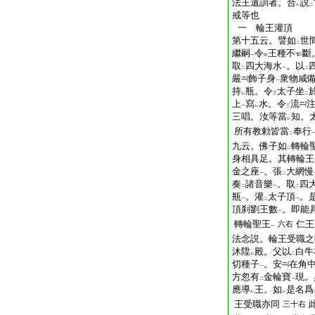
法王遺訓者。合
説
レ
二
戒等也
一 輪王灌頂
第十五云。譬如
世
二
繼嗣
令
王種不
斷
一
中
取
四大海水
。以
二
一
二
嚴
飾子身
衆物咸
一
持
瓶。令
太子坐
レ
三
二
上
寫
水。令
流
一
レ
三
三唱。汝等當
知。
レ
所有教勅皆當
奉行
二
九云。佛子如
轉輪
二
身相具足。其轉輪王
金之座
。張
大網慢
一
二
奏
諸音樂
。取
四
二
一
二
瓶
。灌
太子頂
。
一
二
一
頂刹劉王數
。即能
一
轉輪聖王
仁王
六右
一
法念説。輪王受職之
沐陞
殿。父以
白牛
レ
二
切種子
。安
在角
一
方忽有
金輪寶
現。
二
一
應導
王。如
是名爲
レ
レ
王受職亦同
三十右