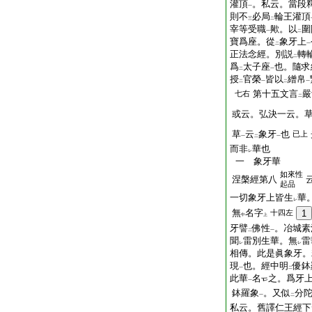
灌頂
。私云。當段
一
則不
必局
輪王灌頂
三
二
宰等受職
歟。以
圍
一
二
寶爲座。從
象牙上
二
一
正法念經。別説
轉
二
爲
太子座
也。隨求
二
一
授
官榮
皆以
繒帛
二
一
二
一
第十五文言
嚴
七右
二
或云。弘決一云。
草
云
象牙
也
已上
一
二
一
而非
華也
レ
一 象牙華
如來性
涅槃經第八
起品
一切象牙上皆生
華
レ
無
名字
十四左
1
中
上
牙譬
佛性
。冶城素
二
一
聞
雷別生華。無
雷
レ
レ
相傳。此是眞象牙。
現
也。經中明
優鉢
一
二
此華
名
之。爲牙
一
鉢羅象
。又似
分
一
二
私云。舊譯仁王經下