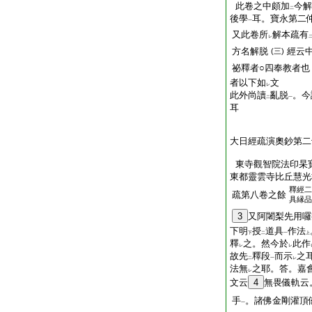
此卷之中頗加
今解
二
後學
耳。寶永第二
一
又此卷所
解本疏有
レ
方名解脱
經云
(三)
祕釋者○四奉教者也
者以下如
文
レ
此外尚讀
亂脱
。今
二
一
耳
大日經疏演奧鈔第二
東寺觀智院法印杲
東都靈雲寺比丘慧光
釋經二
疏第八卷之餘
具縁品
3
又阿闍梨先用囉
下明
授
道具
作法
下
二
一
上
釋
之。然今於
此作
レ
レ
故先
釋段
而示
之
二
一
レ
法無
之耶。答。嘉
レ
文云
4
無畏儀軌云
手
。諸佛金剛灌頂
一