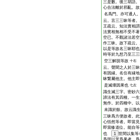
三是數。後三胡語。
心合法離於邪亂。故
名爲門。亦可通人
云。言三三昧等者。
王疏云。知法實相謂
法實相無相不受不著
空已。不觀諸法若空
作三昧。故下疏云。
以是等故名三昧耶也
時等於九想乃至三三
空三解脱等故
十右
云。聲聞之人於三昧
有因縁。名住有縁地
昧繋屬他主。他主即
是滅壞因果也
七左
識生滅三字。密鈔六
諦法有其四種。一生
無作。於四種中。以
未識於餘。故云識
三昧爲方便故者。此
心恬然等者。即當見
即當修道位。能自等
也
1
世間以集等
爲因以苦爲果者。爲