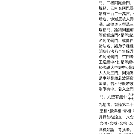
門。二者阿毘曇門。
蜫勒。云何名阿毘曇
勒有三百二十萬言。
所造。佛滅度後人壽
誦。諸得道人撰爲三
蜫勒門。論議則無窮
等種種諸門○是等諸
名阿毘曇門。或佛自
諸法名。諸弟子種種
聞所行法乃至無餘涅
名阿毘曇門。空門者
王迎經中○如是等經
如佛説大空經中○是
人入此三門。則知佛
是事即是般若波羅蜜
罣礙。若不得般若波
則墮有中。若入空門
九
門。則墮有無中
十
九想者。智論第二十
塗相･膿爛相･青相･
具釋如彼論文 八念
念僧･念戒･念捨･念
具釋如論 背捨者。