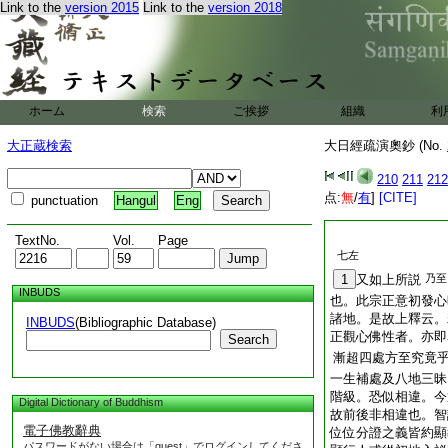
Link to the
version 2015
Link to the
version 2018
ホーム
検索
ご挨拶
組織
利
大正蔵検索
大日經疏演奧鈔 (No.
210
211
212
点:
無
/
有
]
[CITE]
punctuation
Hangul
Eng
TextNo.
Vol.
Page
七左
1
又如上所説
乃至
INBUDS
也。此宗正意初發心
諸地。是故上釋云。
INBUDS
(Bibliographic Database)
正觀心佛性者。亦即
Search
漸超四處方至究竟
一生補處及八地三昧
階級。恐似相違。今
Digital Dictionary of Buddhism
故前後非相違也。智
電子佛教辭典
位位分證之義皆約顯
パスワードがない場合は「guest」でログインしてくださ