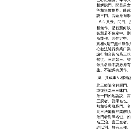
相解脱門。聞是男女
等相無故斷見。佛或
説三門。菩薩應遍學
又云。問曰。
八右
相無作。是智慧何以
智慧若不住定中。則
所能作。若住定中。
實相○是空無相無作
心數法隨行身業口業
諸行和合皆名爲三昧
營從。三昧如王。智
餘法名雖不説必應有
生。不能獨有所作。
滅。共成事互相利
此三經論名解脱門。
或復説為三三昧門。
治一門如地論説。言
三脱者。對果名也。
無相等與脱爲門。名
此三法能得涅槃解脱
治門者對障名也。如
名三治。言三空者。
詮以別。故有三種。