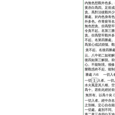
内無色想觀外色多。
黄赤白爲四。足前成
貪。爲對治彼觀外少
勝處。於内色身有色
外多色。作青瘀等名
無色想貪。但爲堅牢
令貪不起。名第三勝
貪。但爲堅牢觀外多
不起。名第四勝處。
爲策心或試煩惱。觀
貪不起。名後四勝
云。八中初二如初解
後四如第三解脱。前
心。不能制境。後修
樂觀惑終不起。能制
勝處
一切入者
六右
一切
1
入者。一切
水火風是其八種。空
爲十。若依此經於前
無所有。以爲十矣
一切入者。經中亦名
之別稱。定心自在能
一切處。處別不同。
青二黄三赤四白五地