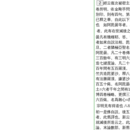
2
經云復次祕密主
卷所明。依金剛手問
別印。則有四句。第
已釋之畢。自此以下
也 如阿毘曇等者。
者。此有在世滅後
曇凡有幾種耶。答。
者如來自説法相。毘
旦。二者隣極亞聖名
阿毘曇。凡二十卷傳
三百餘年。有三明六
造七揵度論。凡二十
百年間有五百羅漢。
竺共造毘婆沙。釋八
有法勝羅漢。嫌婆沙
百五十偈。名阿毘曇
土○六者千年之間有
博四卷極略。更撰三
六百偈。名爲雜心○
宗明見有得道也
八
初一是佛自説。後五
者。此舊譯也。新云
就滅後所造云之。此
論。末論數部。新舊