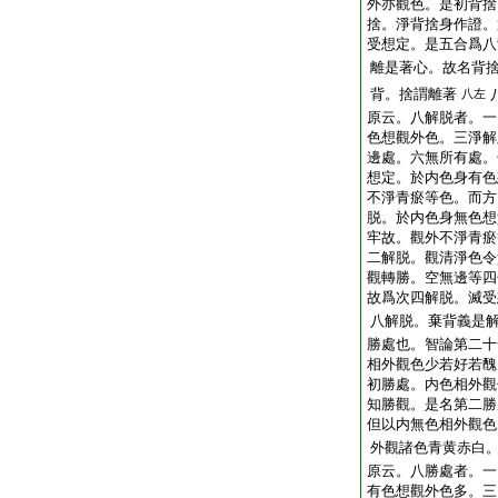
外亦觀色。是初背捨
捨。淨背捨身作證。
受想定。是五合爲八
離是著心。故名背
背。捨謂離著
八左
原云。八解脱者。一
色想觀外色。三淨解
邊處。六無所有處。
想定。於内色身有色
不淨青瘀等色。而方
脱。於内色身無色想
牢故。觀外不淨青瘀
二解脱。觀清淨色令
觀轉勝。空無邊等四
故爲次四解脱。滅受
八解脱。棄背義是
勝處也。智論第二十
相外觀色少若好若醜
初勝處。内色相外觀
知勝觀。是名第二勝
但以内無色相外觀色
外觀諸色青黄赤白
原云。八勝處者。一
有色想觀外色多。三