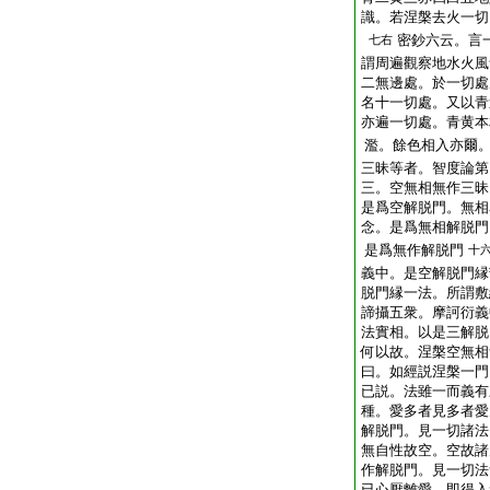
識。若涅槃去火一切
密鈔六云。言
七右
謂周遍觀察地水火風
二無邊處。於一切處
名十一切處。又以青
亦遍一切處。青黄本
濫。餘色相入亦爾
三昧等者。智度論第
三。空無相無作三昧
是爲空解脱門。無相
念。是爲無相解脱門
是爲無作解脱門
十
義中。是空解脱門縁
脱門縁一法。所謂敷
諦攝五衆。摩訶衍義
法實相。以是三解脱
何以故。涅槃空無相
曰。如經説涅槃一門
已説。法雖一而義有
種。愛多者見多者愛
解脱門。見一切諸法
無自性故空。空故諸
作解脱門。見一切法
已心厭離愛。即得入