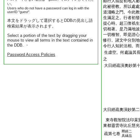
顯行人或從初地入祕
い。
此祕密教。所以處處
Users who do not have a password can log in with the
道淺略之門。今此教
userID "guest".
生滿足之。行者初發
本文をドラッグして選択するとDDBの見出し語
提心時。超三僧祇生
検索結果が表示されます。
切相著。是乃滿地波
一切種智。即是證心
Select a portion of the text by dragging your
mouse to view all terms in the text contained in
修行。諸文中分別地
the DDB. ・
令行人知於法相。而
生虚空。何處論其
Password Access Policies
之
大日經疏演奧鈔第
大日經疏奧演鈔第二
東寺觀智院法印杲
東都靈雲寺比丘慧光
釋經二
疏第七卷
具縁品