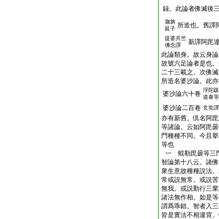
録。此論者佛滅後
迦旃
所造也。舊譯
延子
提婆共竺
新譯阿毘
佛念譯
此論類身。故云身論
故號六足論者是也。
二十三載之。次佛滅
所造名婆沙論。此亦
浮陀跋
婆沙論六十卷
道泰等
婆沙論二百卷
玄奘譯
亦有新舊。倶名阿毘
等諸論。云如阿毘曇
門種種不同。今且擧
等也
一 蜫勒毘曇等三
智論第十八云。諸佛
衆生意故種種説法。
常或説無常。或説苦
無我。或説勤行三業
諸法無作相。如是等
謂爲乖錯。智者入三
皆是實法不相違背。