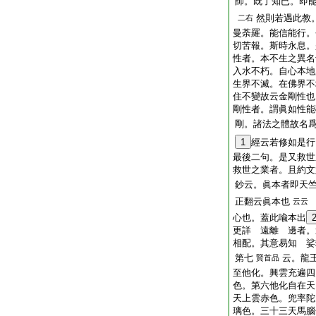
師。既了知已。即
然則若遇此教
二右
曼荼羅。能信能行。
切苦報。斯時永息。
性者。本不生之異名
入水不朽。自心本地
生界不滅。在佛界不
住不變故云金剛性也
剛性者。謂眞如性能
剛。諸法之體故名
1
經云若修如是行
最後二句。是又救世
救世之業者。且約文
鈔云。眞本者即天
正翻云眞本也
云云
心也。蓋此喩本出
更詳 遠離 邊者。
相配。其意易知 娑
第七
云。龍
賢首品
至他化。興雲充遍四
色。第六他化自在天
天上雲赤色。兜率陀
璃色。三十三天馬腦