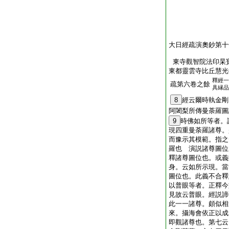
大日經疏演奧鈔第十
東寺觀智院法印杲
東都靈雲寺比丘慧光
釋經一
疏第六卷之餘
具縁品
8
經云爾時執金剛
阿闍梨所傳曼荼羅圖
9
時佛如所等者。
現四重曼荼羅諸尊。
而豫示其模範。指之
羅也 演説諸尊圖位
釋諸尊圖位也。或義
身。云如所示現。當
圖位也。此義不合釋
以普眼等者。正釋今
見故云普眼。經説諦
此一一諸尊。頗似相
來。攝海會依正以成
即觀諸尊也。第七云