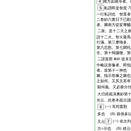
4
南方苾陵等者。
5
私謂即是智度
一行私詞也 智度者
二卷鈔六齋日下已勘
者。圖南方從娑摩醯
二座。是十二天之
説十二火。智火最爲
行滿。第三摩嚕多。
第六忿怒。第七闍吒
生。第十羯攞微。第
二謨賀那
從末
略鈔
中略説形像者。即指
者。當第十一神也 
圖。指示形像之圖也
之如何。又其文若有
顯何義。又必垂分
大日經疏演奧鈔第
光云。此卷本疏古讀
耳同畜獸
6
(一)
多也
路係多
(四)
依次
又云
7
(一)
方○示也
經云
(四)