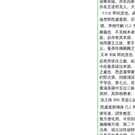
金剛菩薩。亦名四果
亦名五逆邪見人。大
即此意也。
十六左
伽梵即毘盧遮那。宗
號。準例可解
已上
横義也 不見根本者
故。必亦有其本源。
地而建立之故。更不
云。曼荼性佛圓圓之
又本
即此意也
初葉
必有所依住之處。如
今此曼荼諸法本源。
之處也 悉是蓮華臺
約竪次第。則雖淺深
平等也。第七云。若
重漫荼羅中五位三昧
加持。其與相應者。
深之殊
菩提心
四右
毘盧遮那佛身
已上
便等者。謂常教意。
無方便化用。今宗則
施種種方便。第二十
法身。或云法性寂靜