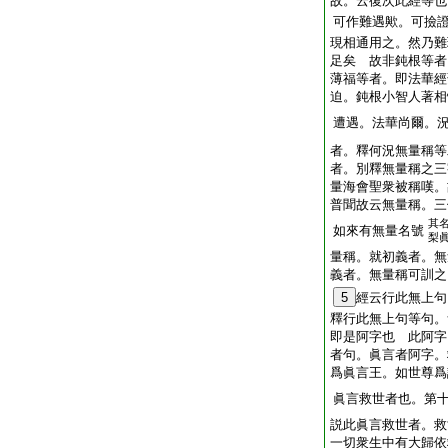
故。云復次此經等也
可作難遇歟。可撿
現相通用之。然乃難
足矣 故非鈍根等者
薄福等者。即法華經
迫。鈍根小智人著相
遭遇。法華尚爾。
者。釋何況無量稱
者。別釋無量稱之三
量海會聖衆被稱嘆。
普聞故云無量稱。三
其
如來有無量名號
梨
量稱。就初義者。無
義者。無量稱可訓之
5
經云行此無上句
釋行此無上句等句。
即是阿字也 此阿字
者句。眞言者阿字。
爲眞言王。如世尊爲
眞言救世者也。第
説此眞言救世者。救
一切衆生中有大歸依