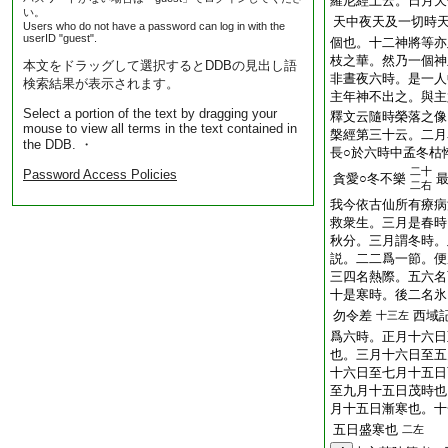
羅尼經上云。日月天
い。
天中夜天及一切時
Users who do not have a password can log in with the
userID "guest".
個也。十二神將等亦
枝之華。然乃一個神
本文をドラッグして選択するとDDBの見出し語
非晝夜六時。是一人
検索結果が表示されます。
主年神不出之。與主
Select a portion of the text by dragging your
釋文云隨時榮落之像
mouse to view all terms in the text contained in
槃經第三十云。二月
the DDB. ・
長○於六時中孟冬枯
二十
Password Access Policies
貪愛○冬不樂
二右
我今依古仙所有療病
救衆生。三月是春時
秋分。三月謂冬時。
説。二二爲一節。便
三四名熱際。五六名
十是寒時。後二名氷
勿令差
西域
十三左
爲六時。正月十六日
也。三月十六日至五
十六日至七月十五日
至九月十五日茂時也
月十五日漸寒也。十
五日盛寒也
二左