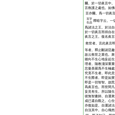
爾。於一切眞言中。
言救護之處也。如佛
言亦爾。爲一切眞
百字
釋暗字云。一
生品
爲諸法之王。於法自
於一切眞言而得自在
眞言之王。復名眞言
救世者。言此眞言
等者。釋止斷諸惡趣
故云救世之業也。衆
雖向不生心地妄起生
理者。隨教淺深重重
悲曼荼羅爲不生極處
究竟不生者。即此意
不生際者。即是如實
即是一切智智。故毘
爲眞言也。而世間凡
妄見有生。所以隨生
彼無智畫師。自運衆
成已還自觀之。心生
亦復如是。自運諸法
自沒其中。自心熾然