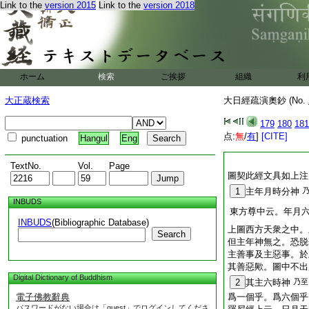
Link to the
version 2015
Link to the
version 2018
ホーム
検索
ご挨拶
組織
利
大正蔵検索
大日經疏演奧鈔 (No.
179
180
181
点:
無
/
有
]
[CITE]
punctuation
Hangul
Eng
TextNo.
Vol.
Page
圖契此經文具如上注
1
主年月時分神
INBUDS
東方尊中云。年月
INBUDS
(Bibliographic Database)
上圖西方天衆之中。
Search
但主年神無之。恐脱
主善事及主惡事。於
其善惡歟。圖中不出
Digital Dictionary of Buddhism
2
其主六時神
乃至
電子佛教辭典
爲一個乎。爲六個乎
パスワードがない場合は「guest」でログインしてくださ