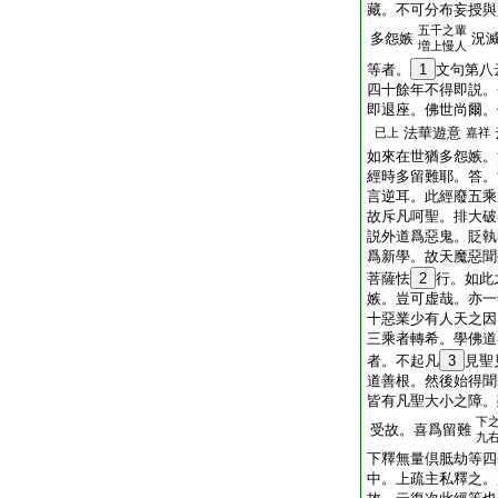
藏。不可分布妄授與
五千之輩
多怨嫉
況
増上慢人
等者。
1
文句第八
四十餘年不得即説。
即退座。佛世尚爾。
法華遊意
已上
嘉祥
如來在世猶多怨嫉。
經時多留難耶。答。
言逆耳。此經廢五乘
故斥凡呵聖。排大破
説外道爲惡鬼。貶執
爲新學。故天魔惡聞
菩薩怯
2
行。如此
嫉。豈可虚哉。亦一
十惡業少有人天之因
三乘者轉希。學佛道
者。不起凡
3
見聖
道善根。然後始得聞
皆有凡聖大小之障。
下
受故。喜爲留難
九
下釋無量倶胝劫等四
中。上疏主私釋之。