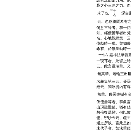
説具足如是力用。以
爲之心三昧之力。而
三十
未了也
深自慶
二右
云。忽然得聞希有
偈意言等者。釋一切
知。經優曇華者出梵
名。心地觀經第一云
億劫時一現。譬如優
希有。於無量劫時一
嘉祥法華義
十七右
一現耳者。此譬上時
云。此言靈瑞華。又
無其華。若輪王出
名義集第三云。優曇
經云。閻浮提内有尊
無華。優曇鉢樹有
佛優曇等者。釋眞言
出現雖難値。猶有値
教倍復爲難。何以故
也。密鈔五云。疏主
遇之所以。言此是如
末代乎者。如法華經