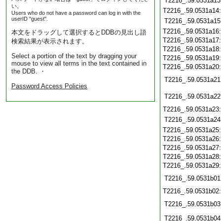
T2216_.59.0531a13
い。
T2216_.59.0531a14
Users who do not have a password can log in with the
userID "guest".
T2216_.59.0531a15
T2216_.59.0531a16
本文をドラッグして選択するとDDBの見出し語
T2216_.59.0531a17
検索結果が表示されます。
T2216_.59.0531a18
Select a portion of the text by dragging your
T2216_.59.0531a19
mouse to view all terms in the text contained in
T2216_.59.0531a20
the DDB. ・
T2216_.59.0531a21
Password Access Policies
T2216_.59.0531a22
T2216_.59.0531a23
T2216_.59.0531a24
T2216_.59.0531a25
T2216_.59.0531a26
T2216_.59.0531a27
T2216_.59.0531a28
T2216_.59.0531a29
T2216_.59.0531b01
T2216_.59.0531b02
T2216_.59.0531b03
T2216_.59.0531b04