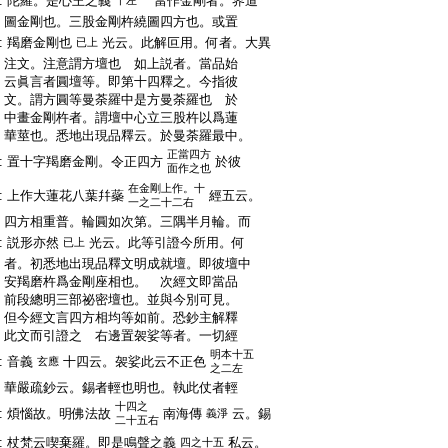
:
陀羅。是心王之義
當作金剛者。界道
十左
:
圖金剛也。三股金剛杵繞圖四方也。或置
:
羯磨金剛也
光云。此解叵用。何者。大異
已上
:
注文。注意謂方壇也 如上説者。當品始
:
云眞言者圓壇等。即第十四釋之。今指彼
:
文。謂方圓等曼荼羅中是方曼荼羅也 於
:
中畫金剛杵者。謂壇中心立三股杵以爲蓮
:
華莖也。悉地出現品釋云。於曼荼羅最中。
正當四方
:
置十字羯磨金剛。令正四方
於彼
面作之也
在金剛上作。十
:
上作大蓮花八葉幷蘂
經五云。
一之二十二右
:
四方相重普。輪圓如次第。三隅半月輪。而
:
説形亦然
光云。此等引證今所用。何
已上
:
者。初悉地出現品釋文明成就壇。即彼壇中
:
安羯磨杵爲金剛座相也。 次經文即當品
:
前段總明三部祕密壇也。並與今別可見。
:
但今經文言四方相均等如前。恐鈔主解釋
:
此文而引證之 右邊置袈娑等者。一切經
明本十五
:
音義
十四云。袈娑此云不正色
玄應
之二左
:
華嚴疏鈔云。錫者輕也明也。執此仗者輕
十四之
:
煩惱故。明佛法故
南海傳
云。錫
義淨
二十五右
:
杖梵云喫棄羅。即是鳴聲之義
私云。
四之十五