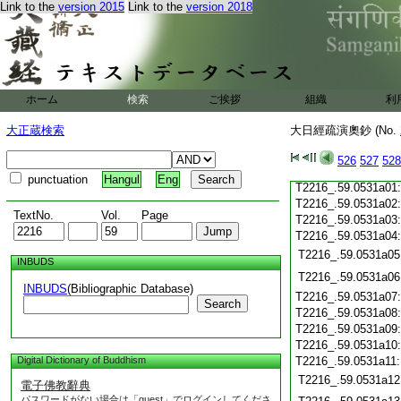
T2216_.59.0530c19
Link to the
version 2015
Link to the
version 2018
T2216_.59.0530c20
T2216_.59.0530c21
T2216_.59.0530c22
T2216_.59.0530c23
T2216_.59.0530c24
ホーム
検索
ご挨拶
組織
利
T2216_.59.0530c25
T2216_.59.0530c26
大正蔵検索
大日經疏演奧鈔 (No.
T2216_.59.0530c27
T2216_.59.0530c28
526
527
528
T2216_.59.0530c29
punctuation
Hangul
Eng
T2216_.59.0531a01
T2216_.59.0531a02
TextNo.
Vol.
Page
T2216_.59.0531a03
T2216_.59.0531a04
T2216_.59.0531a05
INBUDS
T2216_.59.0531a06
INBUDS
(Bibliographic Database)
T2216_.59.0531a07
Search
T2216_.59.0531a08
T2216_.59.0531a09
T2216_.59.0531a10
Digital Dictionary of Buddhism
T2216_.59.0531a11
T2216_.59.0531a12
電子佛教辭典
パスワードがない場合は「guest」でログインしてくださ