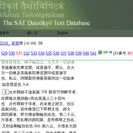
:
薩等者。本尊即菩薩也。此菩薩即眞陀摩尼
:
也。菩薩是身形。末尼是印標也
諸説
二十八左
:
不同記三云。具縁品云。復於彼南方。救世佛
:
菩薩大徳聖尊印號名滿衆願。眞陀摩尼珠
:
住於白蓮上。釋云。復次於大勤勇南。至於
:
南維作一切諸佛菩薩眞陀摩尼印。此是淨
用条件
使い方
English
:
菩提心無邊行願之所集成。常能普雨世間
:
出世間一切財寶。諸救世者皆從性淨蓮華
2216_
杲寶
撰 ) in Vol. 59
:
臺中現如是寶。故云住於白蓮上。阿闍梨
:
云。此是通一切印。亦可於諸方面皆置之。
529
530
531
532
533
534
535
536
537
538
539
540
541
[行番号:
有
/
:
若諸佛菩薩經中不言所持印相。執此無價
:
寶珠皆得也。轉字輪品云。火天方一切諸佛
:
菩薩畫眞陀摩尼寶。或置迦字。釋云。次火
:
方一切佛及菩薩眞陀摩尼寶印或置迦字
:
也。私云。阿闍梨所傳曼荼羅所説一切如來
:
如意寶是也
九右
:
餘皆可例解耳者。
1
次作釋師子漫荼羅
乃至
:
此釋復次應諦聽○而在黒蓮上三十四句
:
也 次作釋師子等者。此未會之經文。但注
:
疏家詞也。若作佛形已下即釋文也 經大
:
因陀羅者。即方檀金剛輪別名也。第二十云。
:
方壇者。梵名摩訶因陀羅。是帝釋尊之別名。
:
又則金剛輪別名也
第八云。方壇名大因
四右