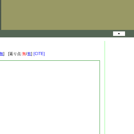
無
] [返り点:
無
/
有
]
[CITE]