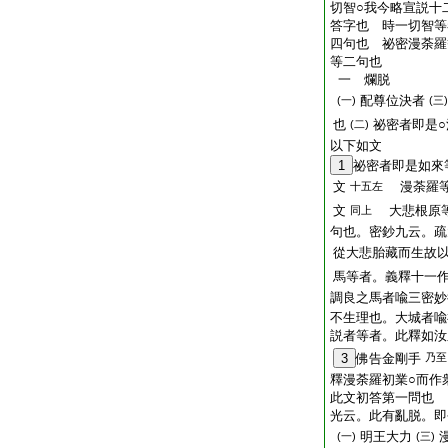
切智○我今略宣説十
答字也 時一切智等
四句也 祕密漫荼羅
等二句也
一 爛脱
配尊位決者
(一)
(三)
也
祕密者即是
(二)
以下如文
1
祕密者即是如來
文
漫荼羅等
十五左
文
大悲根原等
同上
句也。密鈔九云。疏
從大悲胎藏而生故
馬等者。義釋十一
調良之馬者喩三密妙
不生理也。大城者
説者等者。此釋如汝
3
佛告金剛手
乃至
釋漫荼羅初業○而作
此文初答第一問也
光云。此有亂脱。即
明王大力
(一)
(三)