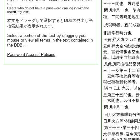
三十三問也 幾時悉
い。
Users who do not have a password can log in with the
問
也 準
此中又二
userID "guest".
種。二問幾時悉地生
本文をドラッグして選択するとDDBの見出し語
成就時者。直問成
検索結果が表示されます。
非謂修行時分也
Select a portion of the text by dragging your
云何昇太虚空
乃至
mouse to view all terms in the text contained in
the DDB. ・
云何昇大空○彼復從
云。言云何歩虚空至
Password Access Policies
品。以訶字而能遊歩
凡此所問撿彼品當
三十一及第三十二問
云何不捨此身等者
就已種種變化等者。
議也
光云。若
已上
是第三十五問也。云
十六問也。云何不捨
問
也
此中又二
日月火方執曜時分
日月火方等○諸佛兩
第三十三･第三十四
水等星宿災･及生死
也。此中生死受苦者