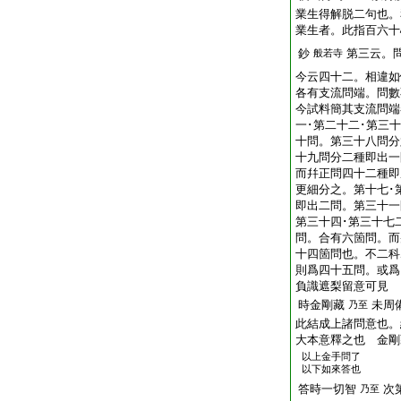
業生得解脱二句也。
業生者。此指百六十
鈔
第三云。
般若寺
今云四十二。相違如
各有支流問端。問數
今試料簡其支流問端
一･第二十二･第三
十問。第三十八問分
十九問分二種即出一
而幷正問四十二種即
更細分之。第十七･
即出二問。第三十一
第三十四･第三十七
問。合有六箇問。而
十四箇問也。不二科
則爲四十五問。或爲
負識遮梨留意可見
時金剛藏
未周
乃至
此結成上諸問意也。
大本意釋之也 金剛
以上金手問了
以下如來答也
答時一切智
次
乃至