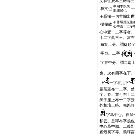
文釋住於本三昧等三
中用本以朱
釋文也
十
點爛脱也
王悉攝一切世間出世
初作壇應先住
攝盡故
心中置十二字
心中置十二字等者。
十二字眞言王。當布
布於上分。謂從頂
字也。二字
字在中分。謂二肩
也。次有四字在下。
上
一字在足下
曼荼羅布十二字。然
字。答。亦可布十二
師子座上布十二字云
外相壇上時。先以何
字爲中心。自餘
私云。是釋布字義也
中心爲中胎。二義即
置最初字等。義釋言