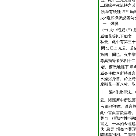
二因縁生死流轉之苦
護摩有幾種
願
乃至
火○唯願導師説四句
一 爛脱
火中増威
(一)
(三)
威如花等以下如文
私云。此中有第三十
問也
光云。若
已上
第四十問也。火中増
尊異類等者第四十
者。蘇悉地經下
増
威令使歡喜所持眞言
水澡浴身首。於上時
摩那花一百八枚。取
十一遍○作此等法。
云。諸護摩中所説藥
夜而作護摩。眞言
此中言眞言歡喜者。
尊也 須識本性○導
書之。十本如今疏也
伏･息災･増益本尊
問諸尊別相。二問諸