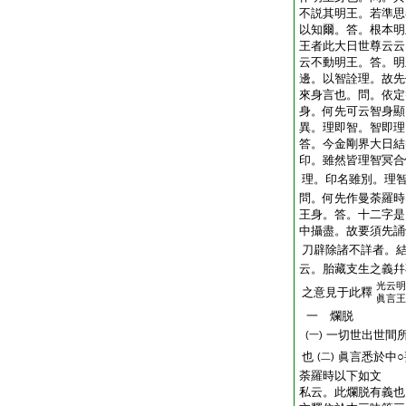
不説其明王。若準思
以知爾。答。根本明
王者此大日世尊云云
云不動明王。答。明
邊。以智詮理。故先
來身言也。問。依定
身。何先可云智身顯
異。理即智。智即理
答。今金剛界大日結
印。雖然皆理智冥合
理。印名雖別。理
問。何先作曼荼羅時
王身。答。十二字是
中攝盡。故要須先誦
刀辟除諸不詳者。
云。胎藏支生之義幷
光云明
之意見于此釋
眞言王
一 爛脱
一切世出世間
(一)
也
眞言悉於中
(二)
荼羅時以下如文
私云。此爛脱有義也