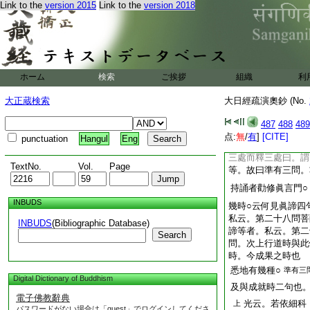
Link to the
version 2015
Link to the
version 2018
4
灌頂有幾種○
準
三摩耶有幾二句也。
灌頂等。第二十七問
有三問者。義釋無此
三摩耶法有幾種。
ホーム
検索
ご挨拶
組織
利
三問修行成就時劫。
大正蔵検索
大日經疏演奧鈔 (No.
光云。鈔主以
已上
字。屬第二十七問。
487
488
489
乎。故和上意以屬第
点:
無
/
有
]
[CITE]
punctuation
Hangul
Eng
則是第三十一問也。
三處而釋三處曰。謂
TextNo.
Vol.
Page
等。故曰準有三問。
持誦者勸修眞言門○
INBUDS
幾時○云何見眞諦四
私云。第二十八問菩
INBUDS
(Bibliographic Database)
諦等者。私云。第二
Search
問。次上行道時與此
時。今成果之時也
悉地有幾種○
準有三
Digital Dictionary of Buddhism
及與成就時二句也
電子佛教辭典
光云。若依細科
上
パスワードがない場合は「guest」でログインしてくださ