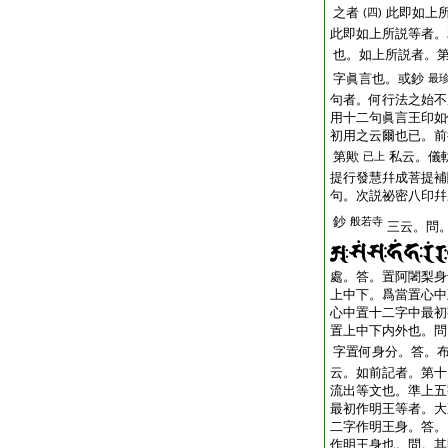
之者
此即如上
(四)
此即如上所説等者。
也。如上所説者。
字眞言也。或鈔
最
句者。何行法之始不
用十二句眞言王印如
初用之云爾也已。前
第歟
私云。儀
已上
提行發慧幷成菩提補
句。次説祕密八印幷
鈔
般若寺
三云。問
處。答。置阿闍梨身
上中下。爲當置心中
心中置十二字中最初
置上中下内外也。問
字置何身分。答。
云。如前記者。第十
流出等文也。準上五
最初作明王等者。大
二字作明王身。答。
作明王身也。問。其