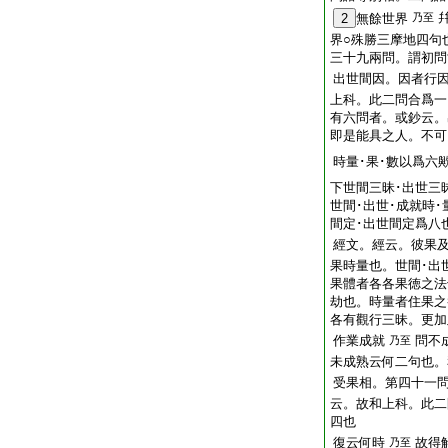
2
無餘世界
乃至
界○殊勝三摩地四句
三十九兩問。謂初問
出世間因。因者行
上科。此二問合爲一
有六問者。或鈔云。
即是能具之人。不可
時量･果･數以爲六
下世間三昧･出世三
世間･出世･成就時･
間定･出世間定爲八
經文。經云。彼果
果時量也。世間･出
果體者各各果徳之法
劫也。時量者住果之
各有觀行三昧。更加
作業成就
問不
乃至
未成熟云何二句也。
受果相。第四十一
云。故和上科。此二
四也
復云何時
故得
乃至