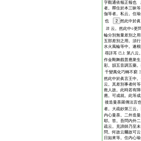
字觀通依報正報也 
者。釋住於本三昧等
伽等者。私云。住瑜
也
2
然此中於眞
云。然此中○更
證
輪分別無量差別之用
五部差別之用。須行
水火風輪等中。遂根
尋詳耳
第八云
已上
作金剛舞戲普應衆生
彩。韻五音調五藥。
千變萬化巧轉不窮
然此中於眞言王中。
云。其差別事者何等
救人故。此時若有障
應。可成就。此等成
後造曼荼羅傳法言
者。大疏鈔第三云。
内心曼荼。二外造
耶。答。吾問内外二
疏云。見諦師乃至未
問。何故云爾故可云
日如來等。住内心瑜