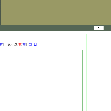
有
] [返り点:
有
/
無
]
[CITE]