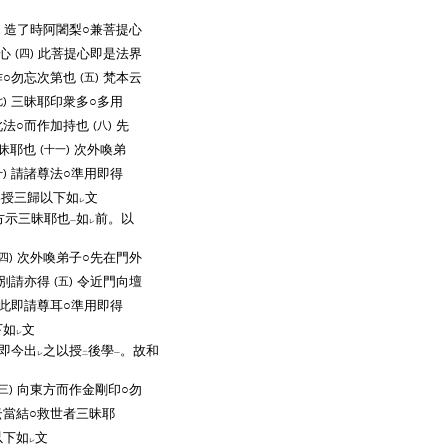
造了時阿闍梨○兼菩提心
心
此菩提心即是法界
(四)
作○勿忘次第也
梵本云
(五)
三昧耶印衆多○多用
七)
此法○而作加持也
先
(八)
昧耶也
次外喚弟
(十一)
請諸尊法○準用即得
十)
爲授三歸以下如
文
レ
方示三昧耶也
如
前。以
一
レ
次外喚弟子○先在門外
(四)
○別請亦得
令近門向壇
(五)
此即請尊耳○準用即得
下如
文
レ
即今出
之以授
後學
。故和
レ
二
一
向東方而作金剛印○勿
(三)
云當結○救世者三昧耶
以下如
文
レ