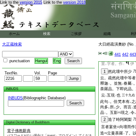
噁字者即
也
Link to the
version 2015
Link to the
version 2018
10
北方作地藏
乃
地藏菩薩○所謂伊字
一
地藏菩薩
。色如
一
二
字者。作
伊字
ホーム
検索
ご挨拶
組織
利
レ
二
一
如
第五鈔
二
一
大正蔵検索
大日經疏演奧鈔 (No.
11
西方虚空藏菩
方虚空藏○所謂伊字
441
442
443
punctuation
Hangul
Eng
置
字者。作
伊
レ
二
1
然此壇中所少
TextNo.
Vol.
Page
云。疏然此壇中等者
釋迦
。並無
眷屬
一
二
一
荼羅品。下即此品。
INBUDS
云
互現
也
三十九右
二
一
INBUDS
(Bibliographic Database)
此句
。但梵本有
之
Search
一
レ
尚多
所
少。而言
レ
レ
二
品
。互影
現之
令
一
一
2
造了時阿闍梨
Digital Dictionary of Buddhism
言者宴坐○向壇而作
電子佛教辭典
造
立曼荼羅
了。
一
パスワードがない場合は「guest」でログインしてくださ