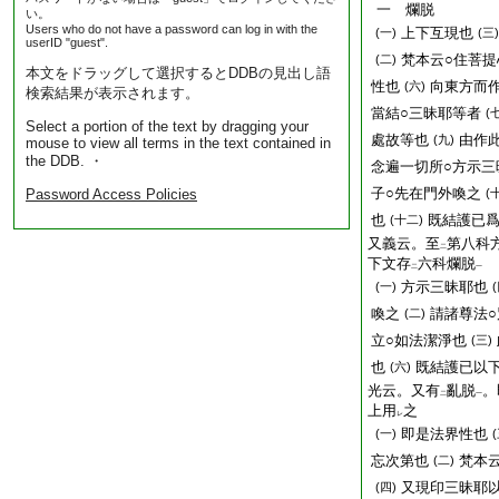
一 爛脱
い。
Users who do not have a password can log in with the
上下互現也
(一)
(三)
userID "guest".
梵本云○住菩提
(二)
本文をドラッグして選択するとDDBの見出し語
性也
向東方而
(六)
検索結果が表示されます。
當結○三昧耶等者
(
Select a portion of the text by dragging your
處故等也
由作
(九)
mouse to view all terms in the text contained in
the DDB. ・
念遍一切所○方示三
子○先在門外喚之
Password Access Policies
(
也
既結護已
(十二)
又義云。至
第八科
二
下文存
六科爛脱
二
一
方示三昧耶也
(一)
喚之
請諸尊法
(二)
立○如法潔淨也
(三)
也
既結護已以
(六)
光云。又有
亂脱
。
二
一
上用
之
レ
即是法界性也
(一)
忘次第也
梵本
(二)
又現印三昧耶
(四)