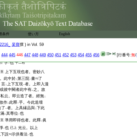
作伊字也者。此釋
夜叉方
至
二
也。義釋十云。北方作
二
鉢
孕
瞿花色
○若置
一
私云。鉢孕瞿花者。
十二右
也
用条件
使い方
English
2216_
杲寶
撰 ) in Vol. 59
作長伊字者。此釋龍
薩
乃至
也。義釋十云若但
長聲
444
445
446
447
448
449
450
451
452
453
454
455
456
[行番号:
無
/
一
字
也
引
十二右
一
上下互現也者。密鈔八
乃至
。此中於
第三院
畫
了
二
一
。言
上下互現
者。上即入漫
二
一
或彼中闕者此中有
之。故
レ
私云。即云造了者。經無
二
故作
此釋
乎。今此造壇
二
一
造了
者。上具縁品與
下此
一
二
滿
其尊位
也
レ
二
一
準用即得也者。此釋
眞
乃至
二
淨
也
光云。以上
已上
一
以下説
示供養法
也
一