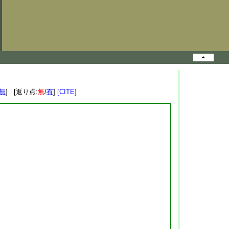
無
] [返り点:
無
/
有
]
[CITE]