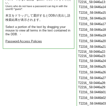
T2216_.59.0446a13
い。
Users who do not have a password can log in with the
T2216_.59.0446a14
userID "guest".
T2216_.59.0446a15
本文をドラッグして選択するとDDBの見出し語
T2216_.59.0446a16
検索結果が表示されます。
T2216_.59.0446a17
Select a portion of the text by dragging your
T2216_.59.0446a18
mouse to view all terms in the text contained in
the DDB. ・
T2216_.59.0446a19
T2216_.59.0446a20
Password Access Policies
T2216_.59.0446a21
T2216_.59.0446a22
T2216_.59.0446a23
T2216_.59.0446a24
T2216_.59.0446a25
T2216_.59.0446a26
T2216_.59.0446a27
T2216_.59.0446a28
T2216_.59.0446a29
T2216_.59.0446b01
T2216_.59.0446b02
T2216_.59.0446b03