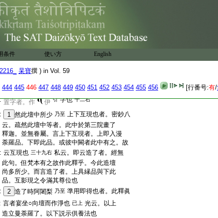
:
噁字者即
也
:
作伊字也者。此釋夜叉方
10
北方作地藏
乃至
:
地藏菩薩○所謂伊字也。義釋十云。北方作
:
地藏菩薩。色如
鉢
孕
瞿花色○若置
:
私云。鉢孕瞿花者。
十二右
字者。作
伊字也
用条件
使い方
English
:
如第五鈔
2216_
杲寶
撰 ) in Vol. 59
:
作長伊字者。此釋龍
11
西方虚空藏菩薩
乃至
:
方虚空藏○所謂伊字
也。義釋十云若但
長聲
444
445
446
447
448
449
450
451
452
453
454
455
456
[行番号:
有
/
:
字也
引
十二右
置字者。作
伊
:
上下互現也者。密鈔八
1
然此壇中所少
乃至
:
云。疏然此壇中等者。此中於第三院畫了
:
釋迦。並無眷屬。言上下互現者。上即入漫
:
荼羅品。下即此品。或彼中闕者此中有之。故
:
云互現也
私云。即云造了者。經無
三十九右
:
此句。但梵本有之故作此釋乎。今此造壇
:
尚多所少。而言造了者。上具縁品與下此
:
品。互影現之令滿其尊位也
:
準用即得也者。此釋眞
2
造了時阿闍梨
乃至
:
言者宴坐○向壇而作淨也
光云。以上
已上
:
造立曼荼羅了。以下説示供養法也