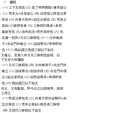
:
一 爛脱
:
上下互現也
造了時阿闍梨○兼菩提心
(一)
(三)
:
梵本云○住菩提心
此菩提心即是法界
(二)
(四)
:
性也
向東方而作○勿忘次第也
梵本云
(六)
(五)
:
當結○三昧耶等者
三昧耶印衆多○多用
(七)
:
處故等也
由作此法○而作加持也
先
(九)
(八)
:
念遍一切所○方示三昧耶也
次外喚弟
(十一)
:
子○先在門外喚之
請諸尊法○準用即得
(十)
:
也
既結護已爲授三歸以下如文
(十二)
:
又義云。至第八科方示三昧耶也如前。以
:
下文存六科爛脱
:
方示三昧耶也
次外喚弟子○先在門外
(一)
(四)
:
喚之
請諸尊法○別請亦得
令近門向壇
(二)
(五)
:
立○如法潔淨也
此即請尊耳○準用即得
(三)
:
也
既結護已以下如文
(六)
:
光云。又有亂脱。即今出之以授後學。故和
:
上用之
:
即是法界性也
向東方而作金剛印○勿
(一)
(三)
:
忘次第也
梵本云當結○救世者三昧耶
(二)
:
又現印三昧耶以下如文
(四)