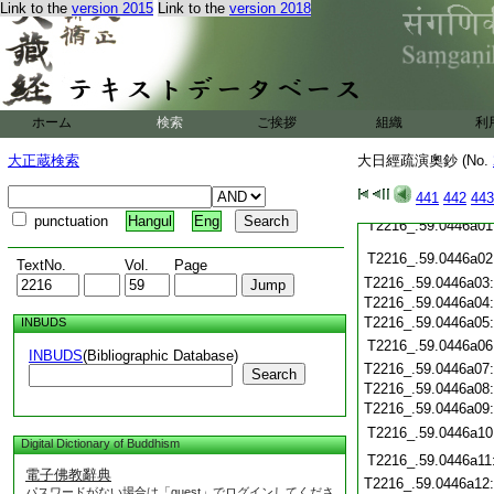
T2216_.59.0445c22
Link to the
version 2015
Link to the
version 2018
T2216_.59.0445c23
T2216_.59.0445c24
T2216_.59.0445c25
T2216_.59.0445c26
ホーム
検索
ご挨拶
組織
利
T2216_.59.0445c27
大正蔵検索
大日經疏演奧鈔 (No.
T2216_.59.0445c28
T2216_.59.0445c29
441
442
443
punctuation
Hangul
Eng
T2216_.59.0446a01
T2216_.59.0446a02
TextNo.
Vol.
Page
T2216_.59.0446a03
T2216_.59.0446a04
T2216_.59.0446a05
INBUDS
T2216_.59.0446a06
INBUDS
(Bibliographic Database)
T2216_.59.0446a07
Search
T2216_.59.0446a08
T2216_.59.0446a09
T2216_.59.0446a10
Digital Dictionary of Buddhism
T2216_.59.0446a11
電子佛教辭典
T2216_.59.0446a12
パスワードがない場合は「guest」でログインしてくださ