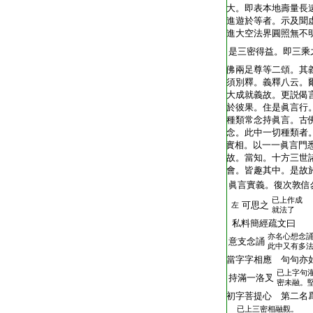
T2216_.59.0383c01:
大。即表本地壽量長
T2216_.59.0383c02:
進遊於等者。示及聞
T2216_.59.0383c03:
進大空法界圓照無不
T2216_.59.0383c04:
是三密得益。即三乘
T2216_.59.0383c05:
佛兩足尊等二頌。其
T2216_.59.0383c06:
須別釋。義釋八云。
T2216_.59.0383c07:
大成就義故。更説偈
T2216_.59.0383c08:
於彼果。住是眞言行
T2216_.59.0383c09:
種類常念持眞言。古
T2216_.59.0383c10:
念。此中一切種類者
T2216_.59.0383c11:
實相。以一一眞言門
T2216_.59.0383c12:
故。當知。十方三世
T2216_.59.0383c13:
會。皆趣其中。是故
T2216_.59.0383c14:
眞言實義。復次敦信
已上作成
T2216_.59.0383c15:
可思之
左
就法了
T2216_.59.0383c16:
私料簡經疏文曰
亦名心想念
T2216_.59.0383c17:
意支念誦
此中又有多
T2216_.59.0383c18:
當字字相應 句句亦
已上字句
T2216_.59.0383c19:
持滿一洛叉
密未融。
T2216_.59.0383c20:
初字菩提心 第二名
已上三密相融觀。