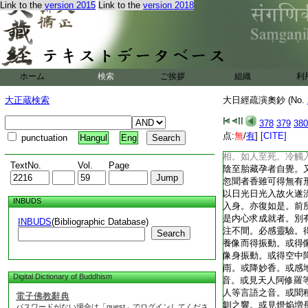
Link to the
version 2015
Link to the
T2216_.59.0382c19:
version 2018
跪。自觀功力而求諸
T2216_.59.0382c20:
拜更獻閼伽。應對彼
T2216_.59.0382c21:
如法發遣。彼中具説
T2216_.59.0382c22:
引妙膊童子經者。善
T2216_.59.0382c23:
經中卷漸近悉地持誦
ホーム
検索
T2216_.59.0382c24:
ご挨拶
菩薩所問經
組織
利
第
法天譯
T2216_.59.0382c25:
不得間斷。直至三種
大正蔵検索
大日經疏演奧鈔 (No.
T2216_.59.0382c26:
三種相者。所謂熱相
T2216_.59.0382c27:
者。當得世間一切愛
378
379
380
T2216_.59.0382c28:
得隱身。若得焔相者
点:
無
/
有
]
[CITE]
punctuation
Hangul
Eng
T2216_.59.0382c29:
身。成持明僊飛行虚
T2216_.59.0383a01:
相。如人至死。冷觸
TextNo.
Vol.
Page
T2216_.59.0383a02:
陰至胎藏孕者自覺。
T2216_.59.0383a03:
忽聞者香雖可得無有
T2216_.59.0383a04:
以日光日光入故火遂
INBUDS
T2216_.59.0383a05:
入身。亦復如是。前
T2216_.59.0383a06:
是内心求成就者。別
INBUDS
(Bibliographic Database)
T2216_.59.0383a07:
注不間。必感靈驗。
Search
T2216_.59.0383a08:
養像而得振動。或得
T2216_.59.0383a09:
像身振動。或得空中
T2216_.59.0383a10:
雨。或降妙香。或感
Digital Dictionary of Buddhism
T2216_.59.0383a11:
音。或見天人阿修羅
T2216_.59.0383a12:
人等言語之音。或聞
電子佛教辭典
T2216_.59.0383a13:
釧之響。或見燈焔増
パスワードがない場合は「guest」でログインしてくださ