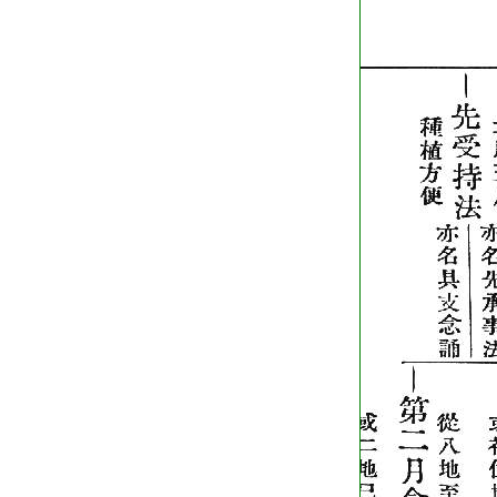
T2216_.59.0384b04: