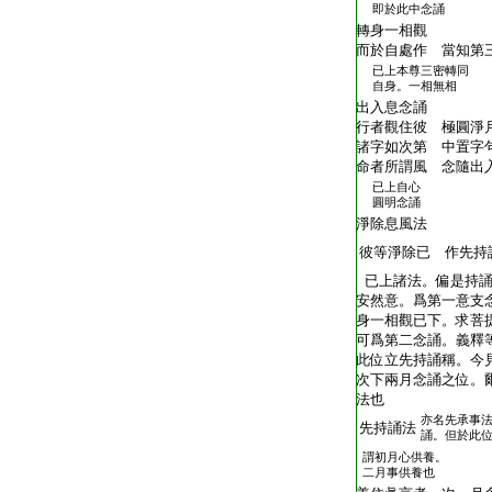
T2216_.59.0383c21:
即於此中念誦
T2216_.59.0383c22:
轉身一相觀
T2216_.59.0383c23:
而於自處作 當知第
已上本尊三密轉同
T2216_.59.0383c24:
自身。一相無相
T2216_.59.0383c25:
出入息念誦
T2216_.59.0383c26:
行者觀住彼 極圓淨
T2216_.59.0383c27:
諸字如次第 中置字
T2216_.59.0383c28:
命者所謂風 念隨出
已上自心
T2216_.59.0383c29:
圓明念誦
T2216_.59.0384a01:
淨除息風法
T2216_.59.0384a02:
彼等淨除已 作先持
T2216_.59.0384a03:
已上諸法。偏是持誦
T2216_.59.0384a04:
安然意。爲第一意支
T2216_.59.0384a05:
身一相觀已下。求菩
T2216_.59.0384a06:
可爲第二念誦。義釋
T2216_.59.0384a07:
此位立先持誦稱。今
T2216_.59.0384a08:
次下兩月念誦之位。
T2216_.59.0384a09:
法也
亦名先承事
T2216_.59.0384a10:
先持誦法
誦。但於此
謂初月心供養。
T2216_.59.0384a11:
二月事供養也