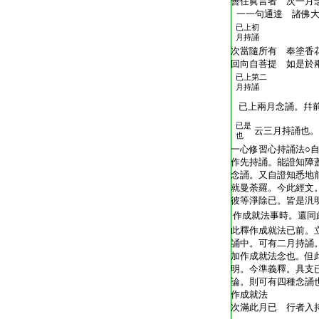
T2216_.59.0384a12:
善住眞言者 次一月
T2216_.59.0384a13:
一一句通達 諸佛大
已上初
T2216_.59.0384a14:
月持誦
T2216_.59.0384a15:
次當隨所有 奉塗香
T2216_.59.0384a16:
回向自菩提 如是於
已上第二
T2216_.59.0384a17:
月持誦
T2216_.59.0384a18:
已上兩月念誦。幷
已是
T2216_.59.0384a19:
云三月持誦也。
也
T2216_.59.0384a20:
一心修習心持誦法○
T2216_.59.0384a21:
作先持誦。能證知障
T2216_.59.0384a22:
念誦。又自證知悉地
T2216_.59.0384a23:
就曼荼羅。今此經文
T2216_.59.0384a24:
彼等淨除已。皆是汎
T2216_.59.0384a25:
作成就法事時。還同
T2216_.59.0384a26:
此釋作成就法已前。
T2216_.59.0384a27:
誦中。可有二月持誦
T2216_.59.0384a28:
加作成就法念也。但
T2216_.59.0384a29:
明。今準義釋。具支
T2216_.59.0384b01:
論。則可有四種念誦
T2216_.59.0384b02:
作成就法
T2216_.59.0384b03:
次滿此月已 行者入