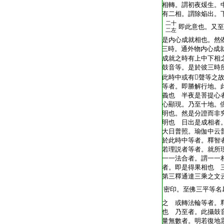
T2216_.59.0383b07:
相轉。謂初夜煖生。
T2216_.59.0383b08:
有二相。謂除焔出。
二十
T2216_.59.0383b09:
即此意也。又至
二左
T2216_.59.0383b10:
是内心成就相也。然
T2216_.59.0383b11:
三時。通外物内心成
T2216_.59.0383b12:
成就之時有上中下相之
T2216_.59.0383b13:
鼓音等。是於彼三時
T2216_.59.0383b14:
此時中或有𤙖聲等
T2216_.59.0383b15:
等者。即勝解行地。
T2216_.59.0383b16:
義也 半夜是菩提心
T2216_.59.0383b17:
心顯現。乃至十地。
T2216_.59.0383b18:
明也。然是分證而非
T2216_.59.0383b19:
明也 日出是成相者
T2216_.59.0383b20:
大日普照。瑜伽中云
T2216_.59.0383b21:
於此時中等者。釋智
T2216_.59.0383b22:
若理説者等者。就所
T2216_.59.0383b23:
一一法合者。謂一一
T2216_.59.0383b24:
者。即是得果相也 
T2216_.59.0383b25:
第三釋通達三乘之文
T2216_.59.0383b26:
密印。至佛三平等名
T2216_.59.0383b27:
之 或轉法輪等者。釋
T2216_.59.0383b28:
也 乃至者。此攝鼓
T2216_.59.0383b29:
量無數者。明若復地