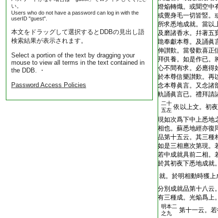
い。
T2216_.59.0383a14:
燈焔轉熾。或聞空中
Users who do not have a password can log in with the
T2216_.59.0383a15:
或覺身毛一切皆竪。
userID "guest".
T2216_.59.0383a16:
所求悉地成就。當以
本文をドラッグして選択するとDDBの見出し語
T2216_.59.0383a17:
及磨諸香水。幷著五
検索結果が表示されます。
T2216_.59.0383a18:
跪奉獻本尊。及誦眞
T2216_.59.0383a19:
伸讃歎。當發歡喜正
Select a portion of the text by dragging your
T2216_.59.0383a20:
拜供養。如是作已。
mouse to view all terms in the text contained in
T2216_.59.0383a21:
心不間有求。必應得
the DDB. ・
T2216_.59.0383a22:
於本尊信樂讃歎。再
Password Access Policies
T2216_.59.0383a23:
念本尊眞言。又念諸
T2216_.59.0383a24:
軌誦眞言已。禮拜請
二十
T2216_.59.0383a25:
依以上文。初夜
五左
T2216_.59.0383a26:
現如次爲下中上悉地
T2216_.59.0383a27:
相也。蘇悉地經亦復
T2216_.59.0383a28:
品第十五云。其三種
T2216_.59.0383a29:
如是三相應次第現。
T2216_.59.0383b01:
若中成就具前二相。
T2216_.59.0383b02:
於其初夜下悉地成就
T2216_.59.0383b03:
就。於明相動時獲上
T2216_.59.0383b04:
分別成就品第十八云
T2216_.59.0383b05:
有三種成。光焔爲上
明本二
T2216_.59.0383b06:
第十一云。若
之九