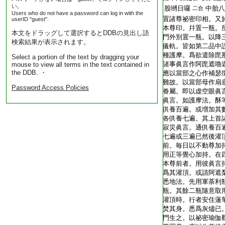
い。
T2216_.59.0382a14:
股嚩日囉
中胎八
二合
Users who do not have a password can log in with the
T2216_.59.0382a15:
置諸尊祕密印相。又
userID "guest".
T2216_.59.0382a16:
本尊印。幷置一瓶。
本文をドラッグして選択するとDDBの見出し語
T2216_.59.0382a17:
門外別置一瓶。以降
検索結果が表示されます。
T2216_.59.0382a18:
儀軌。皆如第二品中
T2216_.59.0382a19:
種護摩。爲欲遣除毘
Select a portion of the text by dragging your
T2216_.59.0382a20:
諸事眞言作阿毘遮嚕
mouse to view all terms in the text contained in
the DDB. ・
T2216_.59.0382a21:
應以當部之心作補瑟
T2216_.59.0382a22:
難故。以當部母作扇
Password Access Policies
T2216_.59.0382a23:
眷屬。即以虚空眼眞
T2216_.59.0382a24:
眞言。如護摩法。酥
T2216_.59.0382a25:
供養百遍。或増加其
T2216_.59.0382a26:
各供養七遍。其上首
T2216_.59.0382a27:
寂災眞言。通供養百
T2216_.59.0382a28:
七遍或三遍已然後灌
T2216_.59.0382a29:
前。毎日以不動尊加
T2216_.59.0382b01:
用正等覺心加持。在
T2216_.59.0382b02:
本尊前者。用彼眞言
T2216_.59.0382b03:
爲其灌頂。或請阿遮
T2216_.59.0382b04:
悉地法。先用軍荼利
T2216_.59.0382b05:
瓶。其餘二瓶隨意取
T2216_.59.0382b06:
灌頂時。行者安住蓮
T2216_.59.0382b07:
焚其身。悉爲灰燼已
T2216_.59.0382b08:
門生之。以祕密瑜伽