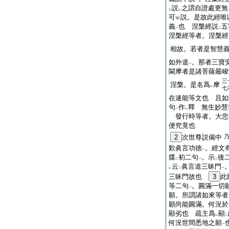
一
説
之謂自證處更無
レ
レ
可
説。是故此經唯
義
也 涅槃經説
五
一
二
涅槃經等者。涅槃經
相故。若者是智慧
如外道
。那者三寶
一
閫摩者是諸菩薩嚴峻
三
涅槃。是名爲
摩
レ
七
在速能等文也 且如
句
作
釋 無生妙慧
一
レ
發行時等者。大悲
便究竟也
2
次世尊説偈中
歎眞言功徳
。經文
一
牒
初二句
。示
後
二
一
二
云
眞言道三昧門
レ
二
一
三昧門故也
3
此
等二句
。圓滿一切
一
願。所謂諸如來等者
願尚能圓滿。何況於
顯劣也 疏主爲
顯
レ
二
何況世間悉地之願
一