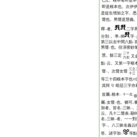
七云。根本者即是本
即是根本也。次伊
是從生増加之字。悉
聲也。男聲是慧義
釋
者。
二字
一
分別
。準
例
字
一
二
一
第三以去中間八點
一
男聲
也。但演密鈔
一
二十
慧。餘三定
又
六右
點
云。又第一字根
一
三之
聲
。次聲女聲
一
十三
等三十四根本字也○
其阿
暗惡三字亦
引
豈屬
根本
十一左
二
一
屬
女聲
也。猶可
二
一
レ
加者。皆名
三昧
。
二
一
云。凡十二聲表
顯
二
名
三昧
者。一一對
二
一
字
。八三昧名義云
一
答。諸字加
等點
二