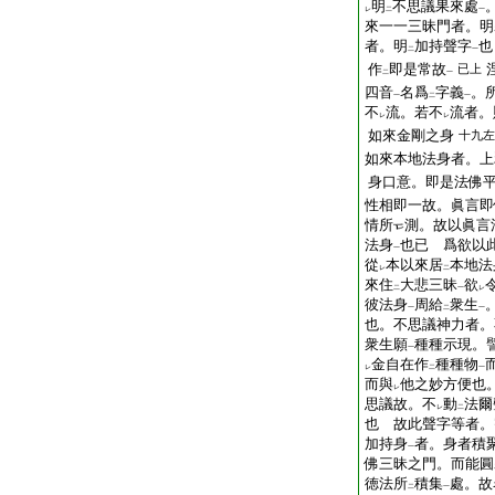
明
不思議果來處
レ
二
一
來一一三昧門者。明
者。明
加持聲字
也
二
一
作
即是常故
已上
二
一
四音
名爲
字義
。
一
二
一
不
流。若不
流者。
レ
レ
如來金剛之身
十九左
如來本地法身者。上
身口意。即是法佛
性相即一故。眞言即
情所
測。故以眞言
法身
也已 爲欲以
一
從
本以來居
本地法
レ
二
來住
大悲三昧
欲
二
一
レ
彼法身
周給
衆生
一
二
一
也。不思議神力者。
衆生願
種種示現。
一
金自在作
種種物
レ
二
一
而與
他之妙方便也
レ
思議故。不
動
法爾
レ
二
也 故此聲字等者。
加持身
者。身者積
一
佛三昧之門。而能圓
徳法所
積集
處。故
二
一