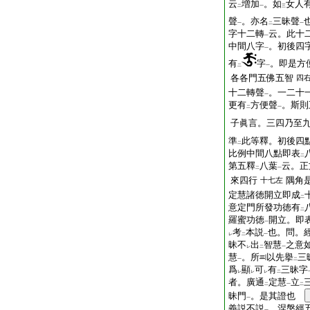
云
増加
。如
女人
二
一
三
聲
。亦名
三昧聲
一
二
一
字十二轉
云。此十
一
中間八字
。初後四
一
有
字
。即是方
二
一
各各門五佛五智
四
十二轉聲
。一二十
一
更有
方便聲
。斯則
二
一
子眞言。三四乃至
準
此等釋。初後四
二
比例中間八點即表
二
第五釋
八葉
云。正
二
一
來四行
隅角
十七左
定慧諸徳開立即成
二
意定門所發功徳有
二
羅蜜功徳
開立。即
一
考
本説
也。問。
レ
二
一
昧不
出
智慧
之意
レ
二
一
慧
。所
以先擧
三
一
二
爲
顯
可
有
三昧字
レ
レ
レ
二
者。廣通
定慧
立
二
一
二
昧門
。是其證也
一
義説不説
。涅槃經