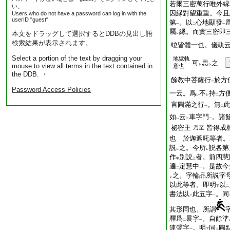
若爾三密萬行唯外縁
い。
因縁對望重重。今且
Users who do not have a password can log in with the
userID "guest".
第
。以
心地顯發
一
二
一
屬
縁。而實三密即
本文をドラッグして選択するとDDBの見出し語
レ
検索結果が表示されます。
竝皆體一也。儀軌
Select a portion of the text by dragging your
地獄軌
可
思
之
mouse to view all terms in the text contained in
意也
レ
レ
the DDB. ・
餘教中菩薩行
於方
二
Password Access Policies
一云。爲
不
持
方
レ
レ
二
言圓滿之行
。無
一
二
如
云
車字門
。諸
レ
二
一
祕密主
皆得成
乃至
也 於迦遮吒等者。
説
之。今所
説各第
レ
レ
作
別説
者。前四慧
中
上
遍
定慧中
。是故今
二
一
之。字輪品所説字
レ
以此等者。即明
以
下
二
書法以
此五字
。同
二
一
其形同也。所謂
釋爲
曩字
。自餘準
二
一
連聲字
。明
同
圓
一
下
二