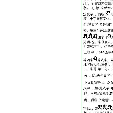
且。而實或連聲讀
レ
二
字
。可
讀
空點音
一
レ
二
一
定慧字
。而明
一
下
等二十字智慧字也。
至
第四字
皆是慧門
二
一
云。第三以去以
諸
二
四字幷
分明
也。字母表云
一
男聲智慧字
。伊等
一
三昧字
。仰等五字
一
等四字
等八字。
凡字輪大爲
三分
。
二
一
二十字爲
第二分
。
二
一
分
。除
去乞叉字
一
二
一
上皆是智慧也。次
八字
。加
此八字
一
二
一
也。次有
俄
若
魚可
二
處。謂遍
於定慧中
二
字爲
男聲
二