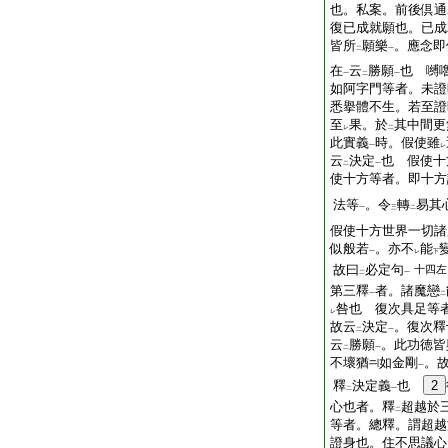
也。私案。前後倶通
復已成就願也。已成
皆所
願樂
。應念即
二
一
在
云
勝願
也 嚩
一
二
一
如阿字門等者。未證
悉擧體不生。若至證
至
果。於
其中間更
レ
二
此實義
時。假使雖
一
レ
云
決定
也 假使十
二
一
使十方等者。即十方
法等
。令
轉
易其
一
三
二
假使十方世界一切諸
似般若
。亦不
能
一
レ
下
故曰
必定句
十四左
二
一
第三釋
者。諸魔戀
一
二
咎也 復次具足等
レ
故云
決定
。復次釋
二
一
云
勝願
。此功徳皆
二
一
不壞猶
如金剛
。
一
釋
決定義
也
2
二
一
心也者。釋
超越於
二
等者。總釋。謂超越
證身也。住不思議心