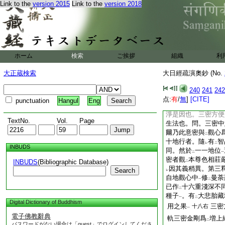
道義也。中道者。有
Link to the
version 2015
Link to the
version 2018
不
可
得
言
空。是
レ
レ
レ
レ
又祕藏記曰。觀
不
二
也。非
至極義
三
二
一
實非
相違
也。彼且
二
一
迷義
耳 今且寄車
一
ホーム
検索
ご挨拶
組織
利
此義
也。弘決云。
一
於
中鏡喩其意最親
大正蔵検索
大日經疏演奧鈔 (No.
レ
用
鏡喩
。法譬其意
二
一
240
241
242
三云。持明行者亦如
点:
有
/
無
]
[CITE]
punctuation
Hangul
Eng
澄淨。故諸佛密嚴
淨是因也。三密方便
TextNo.
Vol.
Page
生法也。問。三密中
爾乃此意密與
觀心
二
十地行者。隨
有
智
レ
二
INBUDS
同。然於
一一地位
二
一
密者觀
本尊色相莊
INBUDS
(Bibliographic Database)
二
因其義稍異。第三
Search
レ
自地觀心中
修
曼荼
一
二
已作
十六重淺深不
二
種子
。有
大悲胎藏
一
二
Digital Dictionary of Buddhism
用之果
三密
十八右
一
電子佛教辭典
軌三密金剛爲
増上
二
パスワードがない場合は「guest」でログインしてくださ