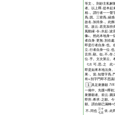
等文
。則鈔主私解
一
者。以上釋
從本起
二
相
。謂行者一一聲
一
爲
因。三密爲
縁感
レ
レ
故名
加持身
。此佛
二
一
現。故云
若見加持
二
風動縁
令
水起
波
一
三
二
像
。然此本地身一
甲
者自身
更無
別在處
一
二
即是行者自身
也。
一
立
行者自身一位
也
二
一
言所
顯。似
不
存
レ
レ
レ
二
位
乎。文次第云。
一
可
思
之 此
七左
レ
レ
即是如來本地法身。
果
。當
知聲字爲
一
レ
レ
有
別字門即不思議
1
具足衆勝願
乃至
一偈中。先牒
釋初
衆勝願者。前云
圓
二
即所
希求
之願。今
二
一
願。謂自願已滿轉
三十
不
同也
依
此
レ
二
七左