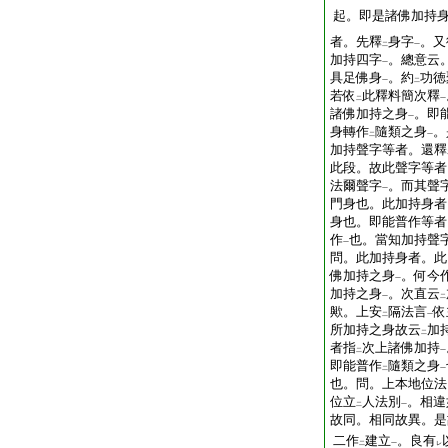
起。即是諸佛加持
者。先釋
身字
。又
二
一
加持四字
。總意云
一
具足佛身
。約
功徳
一
二
若依
此釋料簡次釋
二
一
諸佛加持之身
。即
一
身轉作
隨類之身
。
二
一
加持聲字等者。還釋
此段。故此聲字等者
法爾聲字
。而其聲
一
門身也。此加持身者
身也。即能普作等者
作
也。當知加持聲
一
問。此加持身者。此
佛加持之身
。何今
一
加持之身
。次直云
一
二
歟。上安
隔法言
依
二
一
所加持之身故云
加
二
者指
次上諸佛加持
二
一
即能普作
隨類之身
二
一
也。問。上本地位法
位立
人法別
。相違
二
一
故同。相同故異。是
二作
建立
。良有
二
一
レ