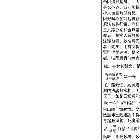
合因縁得是身。四大
是名色衆。百八煩惱
小大無量無所有想。
因好醜心發能起貪欲
應法名爲行衆。六情
是六識分別和合無量
魔者。無常因縁故破
法識熱壽。故名爲死
著世間樂。用有所得
賢聖涅槃道法。是名
者。唯死魔實能奪命
縁。亦奪智慧命。
等菩薩造玄
第一云。
奘三藏譯
惱幷隨煩惱。蘊魔者
漏内法諸無常相。天
天子。如是四種皆能
魔
濟縁記三
十六右
求出離則懷愁惱。變
陰魔即五陰遷謝不得
毒起必滅善。死魔謂
一左
故
行願品疏義
取意
魔羅。此云殺者。殺