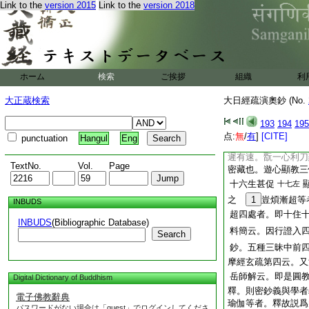
Link to the
version 2015
Link to the
version 2018
中。住如來清淨禪中
之住。常依離念之心
大菩提路由此致焉
種禪者。楞伽經所説
二乘菩薩所修禪定也
ホーム
検索
ご挨拶
組織
利
十卷楞伽第三。説如
來地故。入内身聖
大正蔵検索
大日經疏演奧鈔 (No.
行入如來地上上證智
四之二
193
194
195
修行之相
内
十左
点:
無
/
有
]
[CITE]
punctuation
Hangul
Eng
與當經所説冥會。大
遲有速。翫一心利刀
TextNo.
Vol.
Page
密藏也。遊心顯教三
十六生甚促
十七左
之
1
豈煩漸超等
INBUDS
超四處者。即十住
INBUDS
(Bibliographic Database)
料簡云。因行證入
Search
鈔。五種三昧中前
摩經玄疏第四云。又
岳師解云。即是圓
Digital Dictionary of Buddhism
釋。則密鈔義與學者
電子佛教辭典
瑜伽等者。釋故説爲
パスワードがない場合は「guest」でログインしてくださ