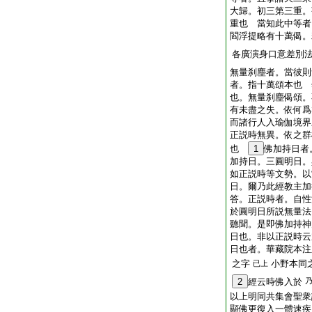
大歸。初三第三重。
重也 當知此中等者
閻浮提略有十萬偈。
各廣演身口意差別
無量刹塵者。當彼則
者。指十萬頌本也 
也。無量刹塵偈頌。
有未盡之失。依何爲
而諸行人入瑜伽境界
正説時無異。依之群
也
1
佛加持日者
加持日。三圓明日。
如正説時等文勢。以
日。爾乃此經教主加
答。正説時者。自性
於圓明日所説無量法
聽聞。是即佛加持神
日也。非以正説時云
日也者。華藏院本注
之字
小野本同
已上
2
經云時佛入於
以上明同共集會聖衆
顯佛更復入一體速疾