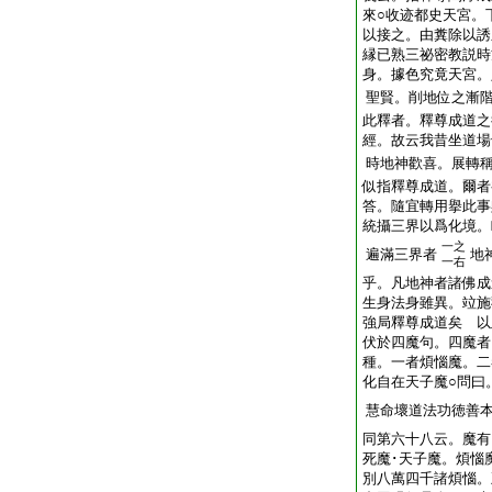
來○收迹都史天宮。
以接之。由糞除以誘
縁已熟三祕密教説時
身。據色究竟天宮。
聖賢。削地位之漸
此釋者。釋尊成道之
經。故云我昔坐道場
時地神歡喜。展轉
似指釋尊成道。爾者
答。隨宜轉用擧此事
統攝三界以爲化境。
一之
遍滿三界者
地
一右
乎。凡地神者諸佛成
生身法身雖異。竝施
強局釋尊成道矣 以
伏於四魔句。四魔者
種。一者煩惱魔。二
化自在天子魔○問曰
慧命壞道法功徳善
同第六十八云。魔有
死魔･天子魔。煩惱
別八萬四千諸煩惱。