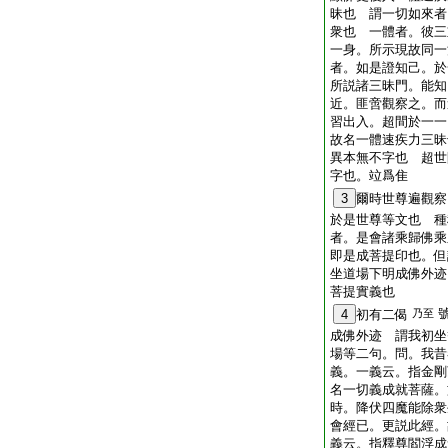
昧也 謂一切如來者
衆也 一體者。彼三
一身。所示現故同一
者。如是證知己。於
所説諸三昧門。能知
近。匪啻觀察之。而
習出入。超間於一一
故名一體速疾力三昧
異本無不字也 超世
字也。竝爲隹
3
爾時世尊遍觀察
於是世尊等文也 種
者。是會諸乘歸佛乘
即是成菩提印也。但
坐道場下明成佛外迹
菩提實義也
4
初有二偈
乃至
成佛外迹 謂我初坐
場等二句。問。我昔
義。一義云。指金剛
名一切義成就菩薩。
時。降伏四魔能除衆
會經已。更説此經。
義云。指釋尊閻浮成