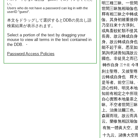
明三種三昧。一世間
い。
Users who do not have a password can log in with the
世間三昧無相瑜伽也
userID "guest".
釋有相三昧之中轉成
伽。其身初雖重後得
本文をドラッグして選択するとDDBの見出し語
乃至往來十方淨刹。
検索結果が表示されます。
或鳥畜蚊虻類不侵其
Select a portion of the text by dragging your
長壽。故云轉成自身
mouse to view all terms in the text contained in
身。故云轉成自身也
the DDB. ・
能不起于座。悉至如
第詢求諸善知識故云
Password Access Policies
國也。非徒見之而已
轉作自身
今
三十左
刹士聖尊。又彼聖尊
云轉成自身也 釋大
是等者。前空三味。
證心性時。明見本地
知前有相定之中所現
自心實際本地曼荼之
昧。不空者世間三昧
上。法佛法爾三色。
森羅而現。故云而具
云。樂修無相説瑜伽
有無一體眞大空。
十九云。諸佛大空