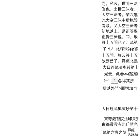
之。私云。世間三昧
位也。出世三昧者。
大空三昧者。第六無
此大空三昧中所施設
看取。又大空三昧者
初地以上。是正等覺
正覺三昧也。問。般
答十五問已了。疏第
了
此釋未詳如
七左
十五問。故云答十五
故云已了。爲顯此義
大日經疏演奧鈔第
光云。此卷本疏讀
(一)
2
各得其所
所以外門○而増加
大日經疏奧演鈔第十
東寺觀智院法印杲
東都靈雲寺比丘慧光
釋經二
疏第六卷之餘
具縁品