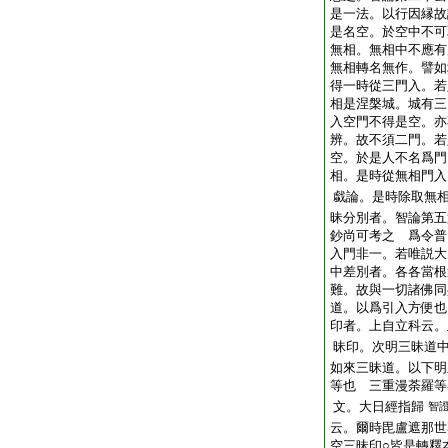
是一法。以行因縁故
是名空。於空中不可
無相。無相中不應有
無相轉名無作。譬如
得一時從三門入。若
相是涅槃城。城有三
入空門不得是空。亦
辨。故不須二門。若
空。於是人不名爲門
相。是時從無相門入
戱論。是時除取無
昧分別者。智論第五
鈔尚可考之 爲令普
入門非一。若唯説大
中差別者。各各當根
難。故與一切諸佛同
道。以爲引入方便也
印者。上自立科云。
昧印。次明三昧道
如來三昧道。以下明
等也 三重漫荼羅等
文。大日經指歸
智
云。爾時毘盧遮那世
空三昧印○皆是轉釋