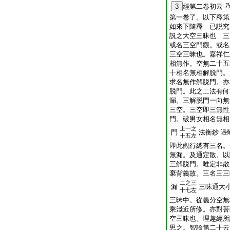
3
經第二卷初云
第一卷了。以下釋第
如來下隨釋 已説究
説之大空三昧也 三
或名三空門觀。或名
三空三昧也。嘉祥仁
相無作。空無二十五
十相名無相解脱門。
求名無作解脱門。亦
脱門。此之二法有何
漏。三解脱門一向無
三空。三空即三無性
門。破男女相名無相
上一之
門
法衡鈔
遇
十五左
即此觀行總有三名。
無漏。及通定散。以
三解脱門。唯定非散
棄背義故。三名三三
二之三
漏
三昧通大
十七左
三昧中。從義分空無
乘淺近所修。亦對菩
空三昧也。理趣經所
思之。智論第二十云