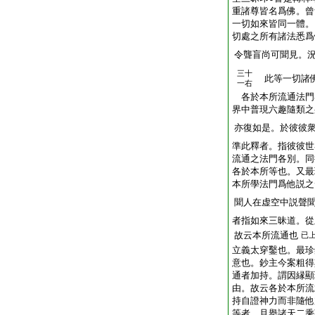
重諸尊皆名爲佛。曾
一切如來皆同一體。
切處之所有諸法悉爲
令聾盲尚可聞見。
三十
此等一切諸佛
一右
各於本所流通法門
界中普現六趣隨類之
亦復如是。於彼彼
準此釋者。指彼彼世
流通之法門各別。同
各於本所等也。又最
本所學法門爲他説之
聞人在虚空中説聲
者指如來三昧道。從
故云本所流通也
已
立義太穿鑿也。最珍
意也。鈔主今案粗得
通者加持。謂因縁顯
由。故云各於本所流
持自證神力而非隨他
等者。且擧諸天二乘