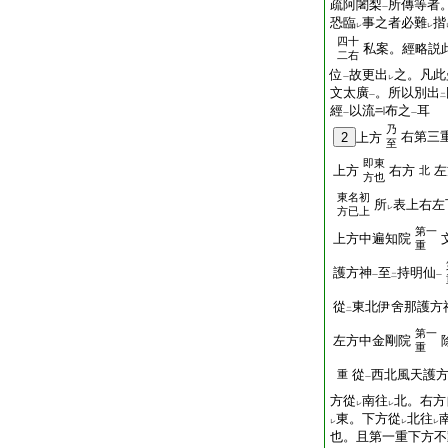
疏阿闍梨
所傳等者
一
恐臨
事之者必難
揩
レ
レ
四十
私案。經略説
二右
位
故更出
之。凡此
一
レ
文太廣
。所以別出
一
二
經
以流
布之
耳
一
一
乃
右第三
2
上方
至
即東
上方
右方
左
北
方也
東名初
所
表上右左
レ
方已上
第一
上方中遍知院
重
護方神
至
持明仙
一
二
一
從
東北伊舍那護方
二
第一
左方中金剛院
重
從
西北風天護
重
一
方從
南往
北。右方
レ
レ
東。下方從
北往
レ
レ
レ
也。且第一重下方不