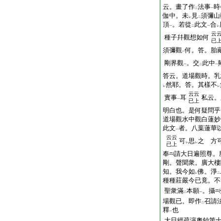
云。畫了作
法事
時
二
一
伽中。未
見
須彌山
レ
二
頂
。若從
此文
合
一
二
一
レ
云
種子幷觀想如何
已
須彌觀
何。答。胎
一
剛界觀
。交
此中
一
二
一
答云。道場觀時。乳
然耶。答。其樣不
レ
レ
云云
實事
耳
私云。
一
已上
明白也。是何疑問乎
道場觀水中觀白蓮妙
此文
者。八葉蓮華
一
云云
可
思
之 方
レ
レ
已上
奉
請大日遍照尊。
剛。聲聞衆。廣大樓
知。我今如
佛。淨
レ
二
種種莊嚴今已竟。不
聖衆滿
本願
。攝
二
一
場觀已。即作
召請
二
釋
也
一
大日經疏演奧鈔第