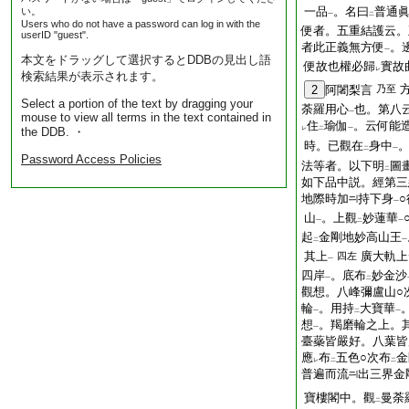
一品
。名曰
普通
い。
一
二
Users who do not have a password can log in with the
便者。五重結護云。
userID "guest".
者此正義無方便
。
一
本文をドラッグして選択するとDDBの見出し語
便故也權必歸
實故
レ
検索結果が表示されます。
2
阿闍梨言
乃至
Select a portion of the text by dragging your
荼羅用心
也。第八
一
mouse to view all terms in the text contained in
住
瑜伽
。云何能
the DDB. ・
レ
二
一
時。已觀在
身中
二
一
Password Access Policies
法等者。以下明
圖
二
如下品中説。經第三
地際時加
持下身
一
山
。上觀
妙蓮華
一
二
一
起
金剛地妙高山王
二
一
其上
廣大軌上
四左
一
四岸
。底布
妙金沙
一
二
觀想。八峰彌盧山○
輪
。用持
大寶華
一
二
一
想
。羯磨輪之上。
一
臺蘂皆嚴好。八葉皆
應
布
五色○次布
金
レ
二
二
普遍而流
出三界金
寶樓閣中。觀
曼荼
二