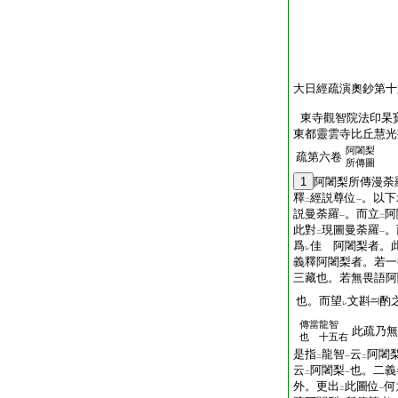
大日經疏演奧鈔第十
東寺觀智院法印杲
東都靈雲寺比丘慧光
阿闍梨
疏第六卷
所傳圖
1
阿闍梨所傳漫荼
釋
經説尊位
。以下
二
一
説曼荼羅
。而立
阿
一
二
此對
現圖曼荼羅
。
二
一
爲
佳 阿闍梨者。
レ
義釋阿闍梨者。若一
三藏也。若無畏語阿
也。而望
文斟
酌
レ
傳當龍智
此疏乃無
也 十五右
是指
龍智
云
阿闍
二
一
二
云
阿闍梨
也。二義
二
一
外。更出
此圖位
何
二
一