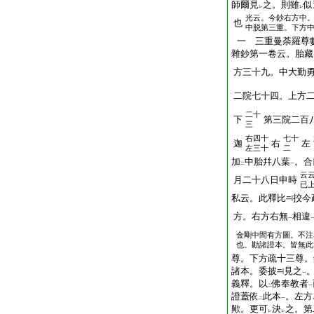
師爾見
之。則雖
似
レ
レ
光云。今鈔右方中
也
中脱第三重。下方
一 三重曼荼羅尊
雜鈔第一卷云。胎藏
方三十九。中大勤
二院七十四。上方
二十
下
第三院二百
三
右四十
七十
迦
右
左
左三十
二
加
中胎幷八葉
。合
二
一
云
月二十八日申時
已
私云。此釋比
挍今
方。右方右無
相違
一
金剛中間有方圖。不注
也。勘諸證本。皆無此
尊。下方疏十三尊。
諸本。委披
見之
一
義釋。以
佛奉教者
二
一
證蓋依
此本
。左方
二
一
歟。更可
決
之。第
レ
レ