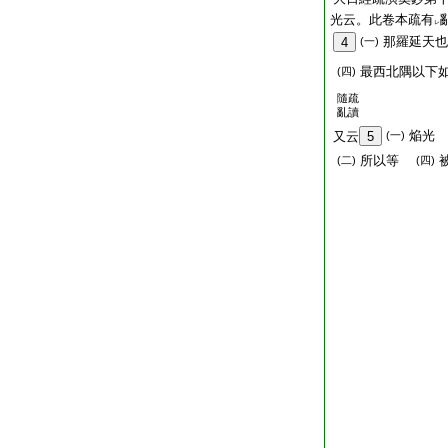
光云。此卷本疏有
レ
那羅延天
4
(一)
最西北隅以下
(四)
隨疏
亂讀
焔光
又云
5
(一)
所以等
(二)
(四)