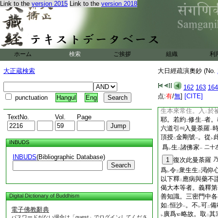
法
攝
受彼類
故。
Link to the
version 2015
Link to the
version 2018
一
一
見
上首尊在
海會中
三
二
故。文言
今此上首
二
云。大日如來示
現
重
。引
彼所部外道
一
二
天仙等。見
我所尊
三
ホーム
検索
ご挨拶
組織
利
心
。易
受
佛化
。
一
レ
二
一
生理
。終至
中胎
一
二
一
大正蔵検索
大日經疏演奧鈔 (No.
依
此釋
者。爲
見
二
一
下
レ
心
易
受
佛化
也。
162
163
164
一
レ
二
一
荼中
。而所同實人
点:
有
/
無
]
[CITE]
一
punctuation
Hangul
Eng
此有
本有修生二義
二
一
生本來常住。入
於
二
TextNo.
Vol.
Page
耶。若約
修生
者。
二
一
六道引
入曼荼羅
一
頂授
金剛號
。從
二
一
レ
INBUDS
爲
生
諸佛家
二十
レ
二
一
INBUDS
(Bibliographic Database)
1
復次此曼荼羅
Search
爲
令
衆生生
渇仰
レ
三
二
以下釋
應病與藥不
二
偈大本等者。義釋第
Digital Dictionary of Buddhism
善知識。三密門中各
如
恒沙
。不
可
備
二
一
レ
二
電子佛教辭典
廣爲
略故。取
其
レ
二
パスワードがない場合は「guest」でログインしてくださ