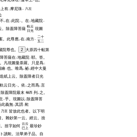
二
一
華上有
摩尼珠
六左
二
一
位
不
在
此院
。在
地藏院
レ
二
一
二
一
軌云
云。除蓋障菩薩
現圖
日光
二十
案。此尊應
在
南方
レ
二
一
五二
藏院尊也。
2
大原四十帖第
障菩薩在
地藏院
耶。答。
二
一
。凡現圖曼荼羅。只是爲
二
圖繪
也。唯爲
祕
經中大曼
一
レ
二
造紙上云。除蓋障者日光
軌云日光
。依
之而爲
言
一
レ
レ
。除蓋障院最末
列
之。
極西
レ
主
乎。現圖以
除蓋障菩
一
二
乃此義無
其謂
歟
二
一
皆放此也者。以下明
乃至
者。雜鈔第一云。經云。捨
云云
薩。捨字如何
最珍鈔
已上
ト讀歟。法華弟子品。自