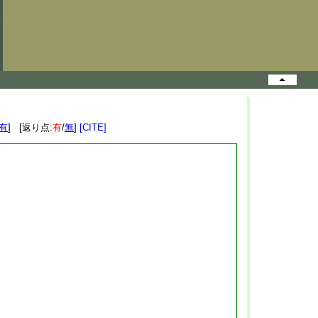
有
] [返り点:
有
/
無
]
[CITE]