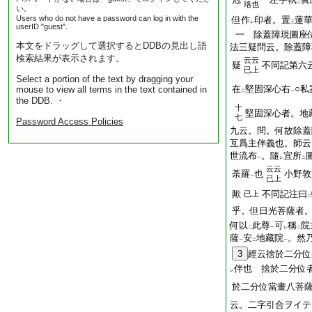
三
珞也
い。
Users who do not have a password can log in with the
但作
印者。置
蓮
レ
三
userID "guest".
一 除蓋障現圖座
本文をドラッグして選択するとDDBの見出し語
法三疑問云。除蓋障
検索結果が表示されます。
云云
疑
不同記第六
已上
Select a portion of the text by dragging your
在
堅固深心右
○私
mouse to view all terms in the text contained in
二
一
the DDB. ・
十
堅固深心者。地
七
Password Access Policies
九云。問。何故除蓋
互爲主伴義也。師云
世流布
。隨
宜所
一
レ
二
云云
荼羅
也
小野敦
一
已上
歟
不同記注曰
已上
二
乎。但日光菩薩者
何以
此尊
可
稱
院
二
一
レ
二
薩
安
地藏院
。然
一
二
一
3
經云捨於二分位
伴也 捨於二分位
レ
於二分位當畫八菩
云。二字引合ヲイテ