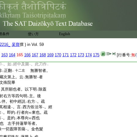
奉教者。與
第十云。次諸
也二十五左
尊之側承
命。往來隨
レ
第六云。其使者奉教者
右
。其使者操
持刀棒
。状如
二
一
二
或執
持於棒印
。或瞻
仰所
一
用条件
使い方
English
勅
不同記第五云。私云。
八左
一
皆不同也。今祕密品説
2216_
杲寶
撰 ) in Vol. 59
二
五祕密曼荼羅品云所
有
レ
163
164
165
166
167
168
169
170
171
172
173
174
175
[行番号:
無
/
第十六釋云。諸奉教
已上
印
。如
經中及圖
。此刀作
一
二
一
二
非
正翻
無勝智者。
十二左
二
一
藏次第上。云
無勝智
者
二
一
文殊院畢
其所願也者。以下明
除蓋
二
於右方等四句明
主。後
レ
伴。初中經説
右方
。疏
レ
二
一
其相違
。言
西方俗法等
。經
一
二
一
方
。即約
行者向
東也。疏
一
二
方
。是約
本尊向
西也
一
二
也 左手持蓮華等者。
除一切蓋障菩薩
。金色髮
一
陀摩尼珠在
蓮華上
也。