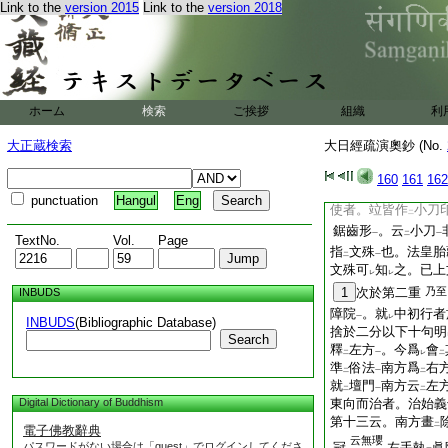
Link to the
version 2015
Link to the
version 2018
亦是文殊
次諸奉教者
使者少異
奉教者○此謂專在
本
二
有
所作
者也
十二
レ
二
一
等。皆作
卑下之容
二
一
夾門守禦
。奉教者
一
ホーム
検索
ご挨拶
組織
利
尊
。若
受
指麾教
一
レ
二
五奉教所持物。諸圖
大正蔵検索
大日經疏演奧鈔 (No.
羌掲梨印
經
十八右
一
160
161
162
諸奉教皆羌掲梨印
punctuation
Hangul
Eng
使者。竝皆作
小刀
二
鋸齒形
。云
小刀
一
二
一
TextNo.
Vol.
Page
指
文殊
也。法皇胎
二
一
文殊可
知
之。已上
レ
レ
1
次於第二重
乃至
INBUDS
障院
。就
中初行者
一
レ
INBUDS
(Bibliographic Database)
捨於二分以下十句明
Search
釋
左方
。今爲
會
二
一
レ
二
準
俗法
南方爲
右
二
一
二
就
壇門
南方云
左
二
一
二
Digital Dictionary of Buddhism
東向而治者。治始義
第十三云。南方畫
二
電子佛教辭典
云無瓔
パスワードがない場合は「guest」でログインしてくださ
冠
左手執
眞