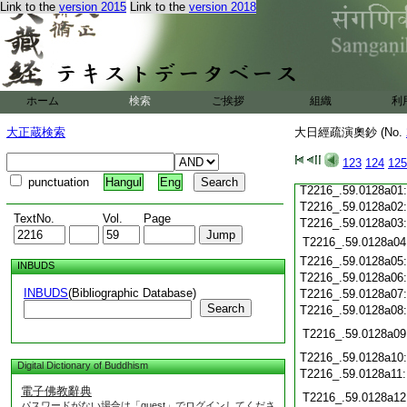
Link to the
version 2015
Link to the
version 2018
T2216_.59.0127c20
T2216_.59.0127c21
T2216_.59.0127c22
T2216_.59.0127c23
T2216_.59.0127c24
T2216_.59.0127c25
ホーム
検索
ご挨拶
組織
利
T2216_.59.0127c26
T2216_.59.0127c27
大正蔵検索
大日經疏演奧鈔 (No.
T2216_.59.0127c28
123
124
125
T2216_.59.0127c29
punctuation
Hangul
Eng
T2216_.59.0128a01
T2216_.59.0128a02
TextNo.
Vol.
Page
T2216_.59.0128a03
T2216_.59.0128a04
T2216_.59.0128a05
INBUDS
T2216_.59.0128a06
INBUDS
(Bibliographic Database)
T2216_.59.0128a07
Search
T2216_.59.0128a08
T2216_.59.0128a09
T2216_.59.0128a10
Digital Dictionary of Buddhism
T2216_.59.0128a11
電子佛教辭典
T2216_.59.0128a12
パスワードがない場合は「guest」でログインしてくださ