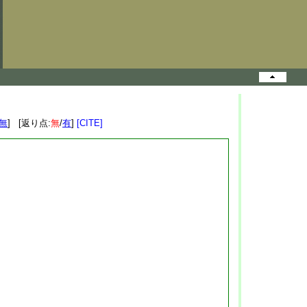
無
] [返り点:
無
/
有
]
[CITE]