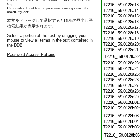
い。
T2216_.59.0128a13
Users who do not have a password can log in with the
T2216_.59.0128a14
userID "guest".
T2216_.59.0128a15
本文をドラッグして選択するとDDBの見出し語
T2216_.59.0128a16
検索結果が表示されます。
T2216_.59.0128a17
T2216_.59.0128a18
Select a portion of the text by dragging your
T2216_.59.0128a19
mouse to view all terms in the text contained in
T2216_.59.0128a20
the DDB. ・
T2216_.59.0128a21
Password Access Policies
T2216_.59.0128a22
T2216_.59.0128a23
T2216_.59.0128a24
T2216_.59.0128a25
T2216_.59.0128a26
T2216_.59.0128a27
T2216_.59.0128a28
T2216_.59.0128a29
T2216_.59.0128b01
T2216_.59.0128b02
T2216_.59.0128b03
T2216_.59.0128b04
T2216_.59.0128b05
T2216_.59.0128b06