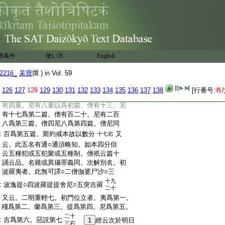
:
度。毘尼犍度其一也。問。上來所明。此戒是
:
諸戒本源。更無過之戒。何上云三世無障
:
礙智戒授結縁人。四重禁等授傳法機。答。
:
三世無障礙戒者戒體。四重十重十善戒等
:
戒相也。戒體通二機戒相有通局。通者十
:
善戒。局者四重禁等也。義寂釋云。擧一羯
用条件
使い方
English
:
磨通被七衆至於隨行所持各異
可
云云
:
準知之
2216_
杲寶
撰 ) in Vol. 59
:
一 五篇
附七聚
126
127
128
129
130
131
132
133
134
135
136
137
138
[行番号:
有
/
:
戒疏
一下云。明正果五篇言位立者。僧
南山
:
有四重。尼有八棄以爲初篇。僧有十三。尼
:
有十七爲第二篇。僧有百二十。尼有二百
:
八爲第三篇。僧四尼八爲第四篇。僧尼同
:
百爲第五篇。斯約戒本故以數分
又
十七右
:
云。此五名有通○通須略知。如本四分但
:
云五種犯或五犯聚或五種制。僧祇云篇十
:
誦云品。名雖或異攝罪義同。次解別名。初
:
波羅夷者。此無可譯○二僧伽婆尸沙○三
十九
:
波逸提○四波羅提提舍尼○五突吉羅
二十
:
又云。二明重輕七。初門位立者。夷爲第一。
:
殘爲第二。蘭爲第三。提爲第四。尼爲第五。
二十
:
吉爲第六。惡説第七
1
經云次於明日
三右