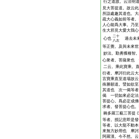
行之道故。云法明
見大菩提道。故云此
所詣處趣其道也。大
疏大心義如前等者。
人心能爲大事。乃至
生大邪見大愛大我心
二十
心也
過去未來
八左
等正覺。及與未來世
妙法。勤勇獲種智
心衆者。菩薩衆也 
二云。乘此寶乘。
衍者。摩訶衍此云大
言寶乘直至道場故云
殊勝願道。譬如欲至
其道也 次一偈等者
偈 一切如來必定法
菩提心。爲必定成佛
求者。發菩提心也。
耨多羅三藐三菩提
等者。授記意即是發
等者。以大龍不動本
來無方妙用也 摩訶
阿羅漢。今不然。云