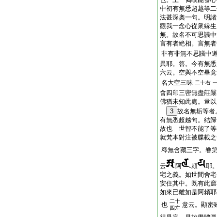
中初有無悉超越等二
法甚深奧一句。明諸
觀我一念心從衆縁生
無。故名不可思議中
言有者絶相。言無者
非有非無不思議中
異耶。答。今有無悉
六云。空與不空畢竟
名大空三昧
二十右
會四印三密無盡莊嚴
佛猶未知此處。豈以
3
故名無垢等者
有無悉超越句。結歸
故也 世智不能了等
就梵本對注被牒載之
釋無含藏三字。卷
云
阿
頼
耶
宅之義。如世間舍宅
安住其中。既有此窟
如來已離如是阿頼耶
二十
也
意云。顯密
四左