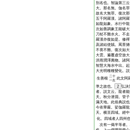
別名也。智論第三云
大。那名無。伽名罪
故名大無罪。復次那
五千阿羅漢。諸阿羅
如龍如象。水行中龍
次如善調象王能破大
刀杖不難水火。不走
羅漢亦復如是。修禪
及諸結使賊。罵詈撾
不畏不難。復次如大
大雲。遍覆虚空放大
洪雨潤澤萬物。諸阿
智慧大海水中出。起
大光明種種變化。説
二十
生善根
此文阿
一左
準之故也。
2
弘決
者。説文云。龍者能
天。秋分潜淵。管子
滿天地。此俗典説也
今依華嚴。娑伽羅龍
天。横亘四域。經中
化。四域者人四州
次有一偈半等者。
也。上一偈嘆能發心