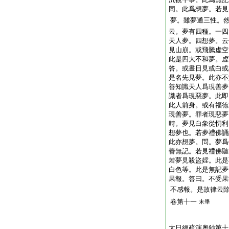
同。此爲想夢。若見
夢。雖夢通三性。
云。夢有四種。一四
天人夢。四想夢。云
見山崩。或飛騰虚空
此是四大不和夢。虚
答。或晝日見或白或
是名先見夢。此亦不
善知識天人爲現善夢
識者爲現惡夢。此即
此人前身。或有福徳
現善夢。罪者現惡夢
時。夢見白象從忉利
想夢也。若夢禮佛誦
此亦想夢。問。夢爲
善無記。若見禮佛聽
若夢見殺盜婬。此是
白色等。此是無記夢
果報。答曰。不受果
不感報。是故律云
卷第十一
末畢
大日經疏演奧鈔第十