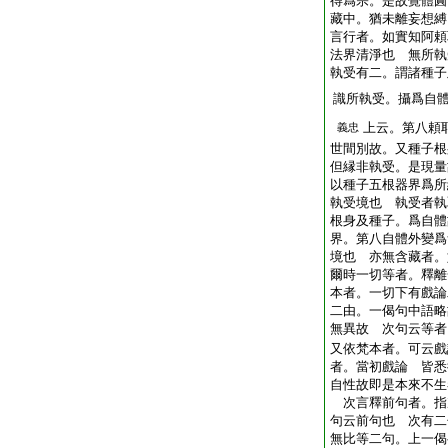
得爲宗。是故覺體圓
藏中。猶未離妄想縛
言行者。如實知阿頼
法界清淨也 無所執
執受有二。謂諸種子
識所執受。攝爲自
上云。第八頼
義忠
世間別故。又種子根
但縁非執受。是現量
以種子五根器界爲所
執受境也 執受者執
根身及種子。爲自體
界。第八自體外變爲
境也 亦無含藏者。
爾時一切等者。釋離
本者。一切下有戲論
二由。一偈句中語略
無異故 次句云等者
又依梵本者。可云
者。當初戲論 皆悉
自性故即是本來不生
次言釋前句者。指
句云前句也 次有二
無比等二句。上一偈