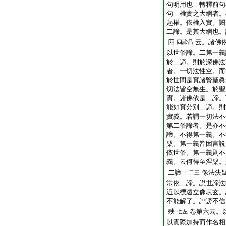
句明用也 轉釋前句
句 權實之大綱者。
起權。依權入實。闕
二諦。是其大綱也。
四
云。諸佛
四諦品
以世俗諦。二第一義
於二諦。則於深佛法
者。一切法性空。而
於世間是實諸賢聖眞
切法皆空無生。於聖
實。諸佛依是二諦。
能如實分別二諦。則
實義。若謂一切法不
第二俗諦者。是亦不
諦。不得第一義。不
槃。第一義皆因言説
依世俗。第一義則不
義。云何得至涅槃。
二諦
像法決
十二三
常依二諦。説世諦法
近以標遠立像表玄。
不能解了。誹謗不信
殃
卷第六云。
七左
以實際加持而作名相