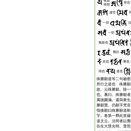
敬如
有也
塔想
虚空
一切
一切
無故也
無比
此也
乘也
得也
道也
殊勝願道等二句祕密
所行之道也 殊勝願
故。云殊勝願。除一
也。裏曰。殊勝願者
萬徳圓滿。還與衆生
勝願寶。仍願字梵音
指後願曰殊勝願道歟
字。卷第一釋此菩薩
道文云。法明者以覺
住生大慧光明。普照