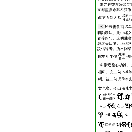
東寺觀智院法印杲
東都靈雲寺苾芻淨嚴
釋經一
疏第五卷之餘
具縁品
6
所云善住戒
乃至
明勸發法。此中經文
者等四句。先明受者
願道等四偈。正説阿
説偈等者。所出阿梨
此殊
此中初半偈
稱
勝等
讃嘆發心功徳。
等
相印。次二句
作業等
綱。後二句
是乘等
文也矣。今出偈梵
願也印本
剩一囉字
大也
心也
求也
成也
自然智