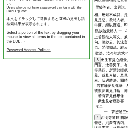
い。
瞿醯等者。出異説
Users who do not have a password can log in with the
userID "guest".
相。應知不成就。是
本文をドラッグして選択するとDDBの見出し語
見是惡。欲將入者。
検索結果が表示されます。
牛蘇。經以百遍。即
愍故隨意將入
十二左
Select a portion of the text by dragging your
mouse to view all terms in the text contained in
上若觀彼人等文。兼
the DDB. ・
句。疏鈔云。其法言
也。梵偈如疏。經云
Password Access Policies
歎法。汝今能志求○
3
出生菩提心經云
門言。汝善男子。有
等爲四。所謂於睡眠
蓋。或見月輪。及見
幸。我遇勝法。爾時
若有睡夢見蓮華 
或復夢裏見月輪 應
若有夢見佛形像 
衆生見者應歡喜 
初二
一 夢想通三
4
西明寺道世律師
善惡。則夢有吉凶。
汎覩平事。此爲無記