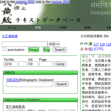
摩尼珠者。謂圓明
Link to the
version 2015
Link to the
version 2018
心覺寶者。圓明照徹
四攝利他者。給施
釋經刀一字 悦意等
6
女人等者。釋
子等者。釋經男子如
ホーム
検索
ご挨拶
組織
利
爲男女相對也 亦取
有其意。謂女人經自
大正蔵検索
大日經疏演奧鈔 (No.
取此類故云亦也 密
二字 善友。釋經善
117
118
119
等者。釋經群牛豐牸
点:
無
/
有
]
[CITE]
punctuation
Hangul
Eng
釋經經卷淨無垢句 
遍知二字 或見聲聞
TextNo.
Vol.
Page
十三字 等言釋大乘
聞衆者。聲聞佛弟子
至者。三乘人三業所
INBUDS
也 諸果等者。釋經
河池等者。釋經渡
INBUDS
(Bibliographic Database)
中等者。釋經及聞所
Search
者。釋經空中言吉祥
釋經當與意樂果句 
等好相句 當以上中
Digital Dictionary of Buddhism
別句 若與如前等者
二句 若是深行等者
電子佛教辭典
パスワードがない場合は「guest」でログインしてくださ
梨説種種相對之云