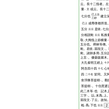
云。長十二指者。左
量
或云。長十
文
一
已上法
七分也
建立
三鈔
成尊僧都所造
已上
五分
是依
七分
云云
二
分相諧歟
私推
云云
取
大拇指上節横量
二
一
五分也。禪林等傳。
歟。若依
當段文
。
二
一
歟。諸師多用
五分
二
上言
。優曇跋羅木
一
大孔雀明王經上
十
阿含四十四
心
十七
四
皆同。又
二十右
舍浮佛菩提樹
。觀
一
菩提樹
。十住毘婆
一
此二木等
也 記木
一
三字
。以
末爲
上
一
レ
レ
當段文
了云。故知
一
柢
爲
下也
云云
2
一
レ