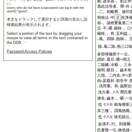
觀
器非器
。初正作
二
一
い。
爲此法等者。釋
作
Users who do not have a password can log in with the
下
二
userID "guest".
二。初略釋。後印
レ
明俗法
中
2
先淨
本文をドラッグして選択するとDDBの見出し語
一
垢
。諸經要集第二
検索結果が表示されます。
一
丘
不
嚼
楊枝
。口
一
レ
二
一
Select a portion of the text by dragging your
楊枝
。有
五利益
一
二
一
mouse to view all terms in the text contained in
風。四除
熱病
。
レ
二
一
the DDB. ・
除
風二除
熱三口
レ
レ
Password Access Policies
多部律攝第十一云。
謂於
晨旦
嚼
用之
二
一
二能蠲
冷癊
。三令
二
一
能明
眼目
。齒木有
二
一
八指。二内名
中○
レ
由
苾芻於
前生中
下
二
一
洗而棄。有
蟲附近
レ
レ
洗方棄
釋氏要
八九
一
律名
齒木
。嚼
一
二
一
二
也
南海傳第
七十右
其三種
。謂風熱癊
一
也
痰毛韻云
十八左
血濇不
行。則痰聚
レ
氏要覽一引
僧祇律
二
一