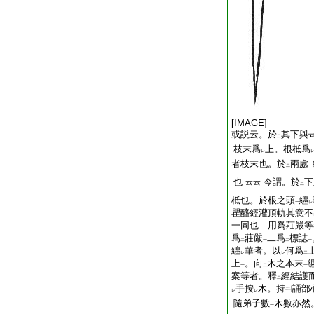
[IMAGE]
或説云。於
其下與
二
枝末爲
上。根柢爲
レ
者枝末也。於
兩處
二
一
也
今謂。於
下
云云
二
柢也。於根之頭
纒
一
レ
瞿醯經灌頂軌其意不
一同也 用爲莊嚴等
爲
莊嚴
二爲
標誌
二
一
二
一
纒
華者。以
何爲
レ
レ
二
上
。向
木之本末
一
二
一
案等者。釋
經結護
二
手按
木。持
誦部
レ
レ
隨弟子數
木數亦然
一