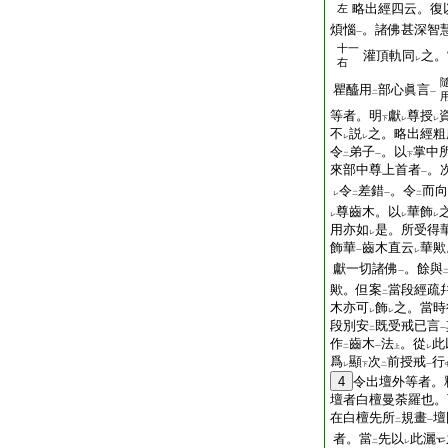
略出經四云。復
左
煩惱
。諸佛甚深智
一
十一
灌頂軌同
之。
レ
右
瞿醯用
部心眞言
二
一
等者。明
獻
尊授
下
レ
レ
不
説
之。略出經粗
レ
レ
令
弟子
。以
掌中
二
一
下
來部中尊上首者
。
一
令
差錯
。令
而向
レ
二
一
二
尊齒木。以
華飾
レ
レ
レ
用亦如
是。所受得
レ
飾華
齒木直云
華歟
一
レ
獻一切諸佛
。餘與
一
歟。但案
當段經疏
二
木亦可
飾
之。當時
レ
レ
段別安
既受戒已言
二
一
作
齒木
法
。從
此
二
一
上
レ
爲
顯
次
前授戒
行
レ
下
二
一
4
令出壇外等者。
壇者白檀曼荼羅也。
在白檀先所
規畫
壇
二
一
者。當
先以
此灑
二
レ