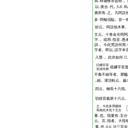
爲
釋迦佛菩提樹
。
二
一
以
夜合
代
烏
九右
二
一
上
廣府有
之。凡阿説他
レ
多･阿輸伐駄。皆一
鈔云。阿説他木事
文云。十卷金光明阿
字
。或用
悦音
愚
一
二
一
訓
。今此梵語何用
一
二
字者。即以
説字本
二
入聲
。此亦如何
已
一
曰嫭目宜
疏嫞字若
笑或作嫮
不麁不細等者。瞿醯
細。灌頂軌云。齒
レ
四云。極長十六指
切經音義第十六云
之。今此多用楊枝
爲無此木也十五左
量
也。指量有
五分
一
二
云。言
指者。大指
レ
量
也
法三宮金
云云
一