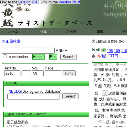
Link to the
version 2015
Link to the
version 2018
一切菩薩應
行
之
レ
レ
羅
時。爲
正説
入
一
三
二
之。故金剛手騰
レ
二
漫荼羅前方便。可
レ
之玄靜受菩薩戒行
ホーム
検索
ご挨拶
組織
利
レ
靜譽闍梨鈔等。第六
也。平城灌頂文云。
大正蔵検索
大日經疏演奧鈔 (No.
狹
有
淺深
耳
云云
一
二
一
108
109
110
爲
本。若上上智觀
レ
点:
有
/
無
]
[CITE]
punctuation
Hangul
Eng
之
4
又對二乘
レ
礙智即戒也。第一云
TextNo.
Vol.
Page
四羯磨衆縁具足
。
一
護。如
防
利刺
。
レ
二
一
則不
如
是。世世生
レ
レ
INBUDS
常無
失犯
演
已上
二
一
INBUDS
(Bibliographic Database)
也
1
次當授與齒
Search
第七明
齒木法
。釋
二
一
也。此中或前後經文
也。南海傳
第
義淨
Digital Dictionary of Buddhism
家瑟詫
。憚哆譯
之
一
レ
電子佛教辭典
授
齒木
有
十五右
二
一
二
パスワードがない場合は「guest」でログインしてくださ