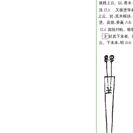
彼經上云。以
香水
二
洗
又復塗等
已上
上云。於
其木根頭
二
一
塗。及燒
香薫
八左
レ
當段幷軌。唯
已上
3
於其下末者。
云。下末未
明
云云
レ