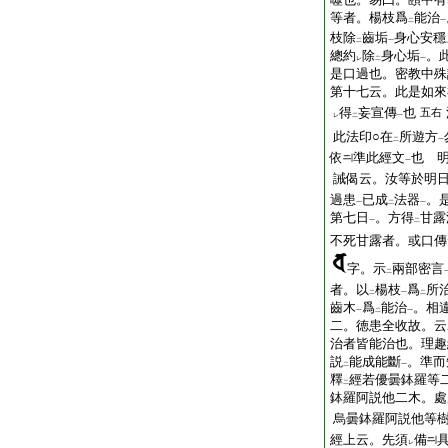
等者。楊枝爲
能治
二
一
枝除
齒垢
身心安穩
二
一
總約
除
身心垢
。
レ
二
一
是口過也。密教中殊
第十七云。此是如來
得
妄宣傳
也
五右
レ
二
一
此法印○在
所遊方
二
一
依
準此經文
也 
一
誡偈云。汝等於明
過患
已成
法器
。
一
二
一
第七日
。方得
甘露
一
二
不死甘露者。或口傳
字。示
兩部密言
二
者。以
楊枝
爲
所
二
一
二
齒木
爲
能治
。相
一
二
一
二。徳患全收故。云
治者皆能治也。理趣
説
能成能斷
。準而
二
一
釋
經若優曇鉢羅等
二
鉢羅阿説他二木。處
烏曇鉢羅阿説他等
經上云。先須
備
レ