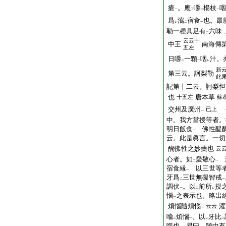
瘡
。應
嚼
楊枝
咽
一
下
二
一
爲
瀉
宿食
也。最
レ
二
一
勒一種具足有
六味
二
一
云云十
中王
南海傳
五左
日嚼
一顆
咽
汁。
二
一
レ
新
第三云。訶梨勒
此
記第十二云。訶梨怛
也
唐本草
十五左
蘇
交州及廣州
已上
一
中。我方當授等者。
明日飯食
佛性醍醐
一
云。此是眞言。一切
醐佛性之妙藥也
云
心者。如
愛敬心
淨
二
一
宿食縁
以三世等
一
牙爲
三世無礙智戒
二
一
調伏
。以
前所
授
一
二
レ
惱
之表示也。略出
一
煩惱隨煩惱
灌
云云
一
喩
煩惱
。以
牙比
二
一
レ
二
噬也。易曰。頤中有