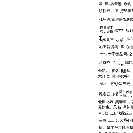
取
無
病者無
蟲食
三
レ
二
一
頂軌云。加
持烏曇
二
孔雀經壇場畫像法
以桑棗木
佛本行集
替之亦得
九右
羅此言
水願
二
一
尼佛菩提樹
心
四
一
十不善品同
之
十七
レ
二十
合昏樹
也
非也
一
六右
合歡
。和名禰無
一
大師七日行事鈔中。
密鈔第五云
楊樹也
阿引殺拏
雜名云白楊
合縛云云
他樹此云
無罪樹
。
二
一
提樹也。又名
畢鉢
二
可
知
法藏疏云
已上
レ
三華
又大乘心
已上
樹。是毘舍浮佛菩