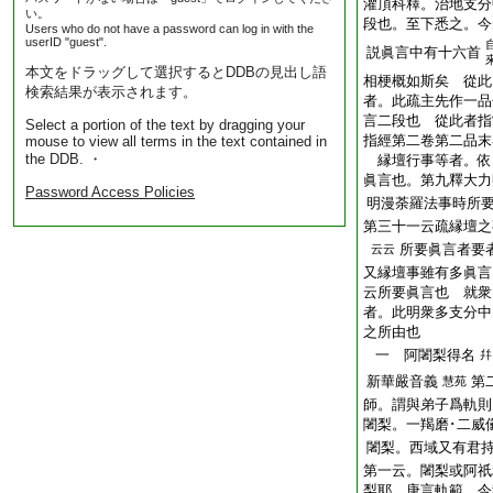
灌頂科釋。治地支分
い。
段也。至下悉之。今
Users who do not have a password can log in with the
userID "guest".
説眞言中有十六首
本文をドラッグして選択するとDDBの見出し語
相梗概如斯矣 從此
検索結果が表示されます。
者。此疏主先作一品
言二段也 從此者指
Select a portion of the text by dragging your
指經第二卷第二品末
mouse to view all terms in the text contained in
the DDB. ・
縁壇行事等者。依
眞言也。第九釋大力
Password Access Policies
明漫荼羅法事時所
第三十一云疏縁壇之
所要眞言者要
云云
又縁壇事雖有多眞言
云所要眞言也 就衆
者。此明衆多支分中
之所由也
一 阿闍梨得名
幷
新華嚴音義
第
慧苑
師。謂與弟子爲軌則
闍梨。一羯磨･二威
闍梨。西域又有君
第一云。闍梨或阿祇
梨耶。唐言軌範。今