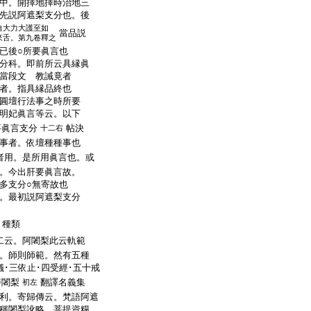
中。開擇地擇時治地三
先説阿遮梨支分也。後
自大力大護至如
當品説
來舌。第九卷釋之
已後○所要眞言也
分科。即前所云具縁眞
當段文 教誡竟者
者。指具縁品終也
圓壇行法事之時所要
明妃眞言等云。以下
要眞言支分
帖決
十二右
事者。依壇種種事也
者用。是所用眞言也。或
。今出肝要眞言故。
多支分○無寄故也
。最初説阿遮梨支分
種類
二云。阿闍梨此云軌範
。師則師範。然有五種
儀･三依止･四受經･五十戒
持闍梨
翻譯名義集
初左
利。寄歸傳云。梵語阿遮
稱闍梨訛略。菩提資糧