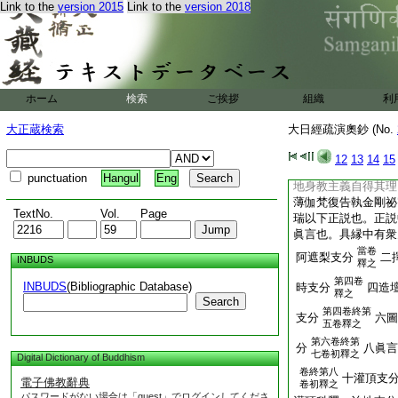
Link to the
version 2015
Link to the
version 2018
復還入。二重還入有
還入支分出現加持本
還入本地法身身中
如來身所示種種形聲
時出種種形竟。還入
ホーム
検索
ご挨拶
組織
利
如來不思議法身之
思之。總意云。就此
大正蔵検索
大日經疏演奧鈔 (No.
持之諍。或云所現加
身而今所現加持身。
12
13
14
15
息加持事業歸本地法
punctuation
Hangul
Eng
地身教主義自得其理
薄伽梵復告執金剛祕
TextNo.
Vol.
Page
瑞以下正説也。正説
眞言也。具縁中有衆
當卷
阿遮梨支分
二
INBUDS
釋之
第四卷
INBUDS
(Bibliographic Database)
時支分
四造
釋之
Search
第四卷終第
支分
六圖
五卷釋之
第六卷終第
分
八眞言
七卷初釋之
Digital Dictionary of Buddhism
卷終第八
十灌頂支
電子佛教辭典
卷初釋之
パスワードがない場合は「guest」でログインしてくださ