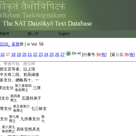
其意。初遍至十方諸尊。
位。次從加持本位。更
入祕密漫
也。第十六
云。謂
荼羅位品
。皆從阿字而生也。
佛身支分。又復還入
用条件
使い方
English
中
當段釋準此可
二十五右
經教主。古來有本地加
2216_
杲寶
撰 ) in Vol. 59
持身。或云能現本地
還入不思議法身。皆
16
17
18
19
20
21
22
23
24
25
26
27
[行番号:
無
/
有
] [返り点:
無
/
有
]
身。然後説此經 本
。學者可知 經云時
密主言等者。以上現
中大有二段。初具縁後
多支分。總略爲十。一
第三卷第四
擇治支分
三擇
卷初釋之
第四卷
壇支分
五護持弟子
釋之
第五卷第六
尊支分
七三昧支
卷釋之
第七卷
第
支分
九供養支分
釋之
七
第八第九
分
若依安然具支
卷初釋之