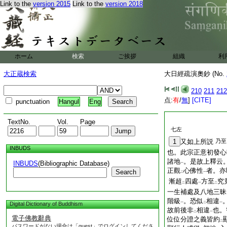
Link to the
version 2015
Link to the
version 2018
ホーム
検索
ご挨拶
組織
利
大正蔵検索
大日經疏演奧鈔 (No.
210
211
212
点:
有
/
無
]
[CITE]
punctuation
Hangul
Eng
TextNo.
Vol.
Page
七左
1
又如上所説
乃至
INBUDS
也。此宗正意初發心
諸地
。是故上釋云
INBUDS
(Bibliographic Database)
一
正觀
心佛性
者。亦
Search
二
一
漸超
四處
方至
究
二
一
二
一生補處及八地三昧
階級
。恐似
相違
Digital Dictionary of Buddhism
一
二
一
故前後非
相違
也。
二
一
電子佛教辭典
位位分證之義皆約
二
パスワードがない場合は「guest」でログインしてくださ