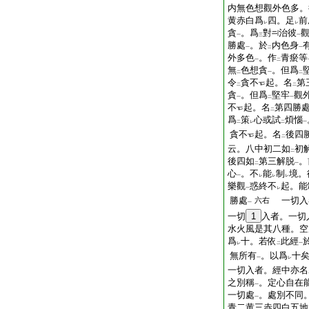
内無色想觀外色多。
黄赤白爲
四。足
前
レ
レ
貪
。爲
對
治彼
一
三
一
勝處
。於
内色身
一
二
一
外多色
。作
青瘀等
一
二
無
色想貪
。但爲
二
一
二
令
貪不
起。名
第
二
二
貪
。但爲
堅牢
觀
一
二
一
不
起。名
第四勝
二
爲
策
心或試
煩惱
二
レ
二
一
貪不
起。名
後四
二
云。八中初二如
初
二
後四如
第三解脱
。
二
一
心
。不
能
制
境。
一
レ
レ
レ
樂觀
惑終不
起。能
一
レ
勝處
一切入
六右
一
一切
1
入者。一切
水火風是其八種。空
爲
十。若依
此經
レ
二
一
無所有
。以爲
十
一
レ
一切入者。經中亦名
之別稱
。定心自在
一
一切處
。處別不同
一
青二黄三赤四白五地