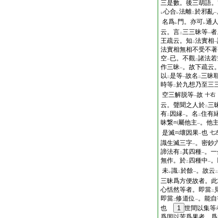
三是數。後三胡語。
心合
法離
於邪亂
レ
レ
二
一
名爲
門。亦可
通
レ
レ
云。言
三三昧等
者
二
一
王疏云。知
法實相
二
一
法實相無相不受不著
空
已。不觀
諸法若
一
二
作三昧
。故下疏云
一
以
是等
故名
三昧
二
一
二
時等
於九想乃至三
二
空三解脱等
故
十右
一
云。聲聞之人於
三
二
有
因縁
。名
住有
二
一
二
昧繋
屬他主
。他
一
是滅
壞因果
也
七
一
識生滅三字
。密鈔
一
諦法有
其四種
。一
二
一
無作。於
四種中
。
二
一
未
識
於餘
。故云
レ
二
一
二
三昧爲方便故者。此
心恬然等者。即當
二
即當
修道位
。能自
二
一
也
1
世間以集等
爲因以苦爲果者。爲