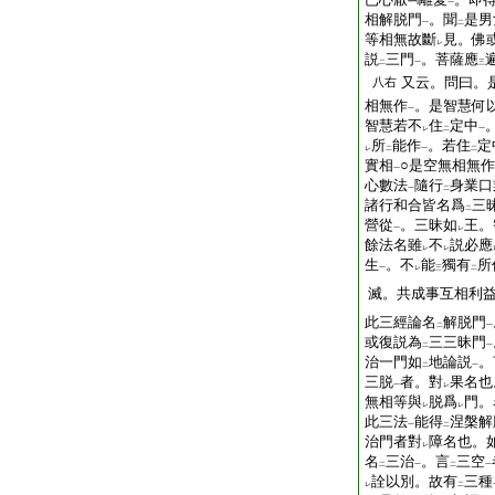
一
相解脱門
。聞
是男
一
二
等相無故斷
見。佛
レ
説
三門
。菩薩應
二
一
三
又云。問曰。
八右
相無作
。是智慧何
一
智慧若不
住
定中
レ
二
一
所
能作
。若住
定
レ
二
一
二
實相
○是空無相無
一
心數法
隨行
身業口
一
二
諸行和合皆名爲
三
二
營從
。三昧如
王。
一
レ
餘法名雖
不
説必應
レ
レ
生
。不
能
獨有
所
一
レ
三
二
滅。共成事互相利
此三經論名
解脱門
二
一
或復説為
三三昧門
二
一
治一門如
地論説
。
二
一
三脱
者。對
果名也
一
レ
無相等與
脱爲
門。
レ
レ
此三法
能得
涅槃解
一
二
治門者對
障名也。
レ
名
三治
。言
三空
二
一
二
一
詮以別。故有
三種
レ
二