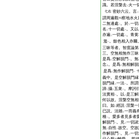
識。若涅槃去
火一
二
密鈔六云。言
七右
二
謂周遍觀
察地水火
二無邊處
。於
一切
一
二
名
十一切處
。又以
二
一
亦遍
一切處
。青黄
二
一
濫
。餘色相入亦爾
一
三昧等者。智度論第
三。空無相無作三昧
是爲
空解脱門
。無
二
一
念
。是爲
無相解脱
上
二
是爲
無作解脱門
二
一
義中。是空解脱門縁
脱門縁
一法
。所謂
二
一
諦
攝
五衆
。摩訶
二
二
一
法實相
。以
是三解
一
二
何以故。涅槃空無相
曰。如
經説
涅槃一
二
一
已説。法雖
一而義
レ
種
。愛多者見多者
一
解脱門
。見
一切諸
一
二
無
自性
故空。空故
二
一
作解脱門
。見
一切
一
二
已心厭
離愛
。即