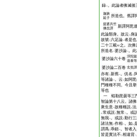
録
。此論者佛滅後
一
迦旃
所造也。舊譯
延子
提婆共竺
新譯阿毘
佛念譯
此論類身。故云
身
二
故號
六足論
者是也
二
一
二十三載
之。次佛
所造名
婆沙論
。此
一
一
浮陀跋
婆沙論六十卷
道泰等
婆沙論二百卷
玄奘譯
亦有
新舊
。倶名
二
一
二
等諸論
。云
如阿毘
一
二
門種種不同。今且擧
等也
一 蜫勒毘曇等三
智論第十八云。諸佛
衆生意
故種種説
法
一
レ
常或説
無常
。或
レ
二
一
無我
。或説
勤行三
一
三
諸法無
作相
。如
二
一
レ
謂爲
乖錯
。智者入
二
一
皆是實法不
相違背
二
一