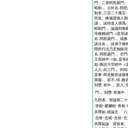
門。二者阿毘曇門。
蜫勒
。云何名
阿毘
一
二
勒有
三百二十萬言
二
一
所造。佛滅度後人壽
誦
。諸得道人撰爲
一
二
蜫勒門
。論議則無
一
等種種諸門
○是等
一
名
阿毘曇門
。或佛
二
一
諸法名
。諸弟子種
一
聞所行法乃至無餘涅
名
阿毘曇門
。空門
二
一
王迎經中
○如
是等
一
レ
如
佛説大空經中
○
二
一
人入
此三門
。則知
二
一
是事
即是般若波羅
一
罣礙
。若不
得
般
一
レ
二
則墮
有中
。若入
二
一
二
門
。則墮
有無中
一
二
一
九想者。智論第二十
塗相･膿爛相･青相･
具釋如
彼論文
八念
二
一
念僧･念戒･念捨･念
具釋如論 背捨者。