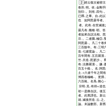
2
經云復次祕密主
卷所
明。依
金剛手
レ
二
別印
。則有
四句
一
二
一
已釋
之畢。自
此以
レ
レ
也 如阿毘曇等者。
者。此有
在世滅後
二
曇凡有
幾種
耶。答
二
一
者如來自説法相。毘
旦
。二者隣
極亞
一
レ
レ
阿毘曇
。凡二十卷
一
三百餘年。有
三明
二
造
七揵度論
。凡二
二
一
百年間有
五百羅漢
二
一
竺
共造
毘婆沙
。
一
二
一
有
法勝羅漢
。嫌
二
一
二
百五十偈
。名
阿毘
一
二
土
○六者千年之間有
一
博四卷極略
。更撰
一
二
六百偈。名爲
雜心
二
一
宗明
見
有得
道也
二
レ
初一是佛自説。後五
者。此舊譯也。新云
就
滅後所造
云
之
二
一
レ
論。末論數部。新舊