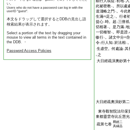
顯行人或從
初地
入
二
一
い。
此祕密教
。所以處
Users who do not have a password can log in with the
一
道淺略之門
。今此
userID "guest".
一
生滿
足之
。行者
一
本文をドラッグして選択するとDDBの見出し語
提心
時。超
三僧祇
一
二
検索結果が表示されます。
切相著
。是乃滿
地
一
二
一切種智
。即是證
Select a portion of the text by dragging your
一
二
mouse to view all terms in the text contained in
修行
。諸文中分
一
the DDB. ・
令
行人知
於法相
三
二
一
生虚空。何處論
其
Password Access Policies
二
之
レ
大日經疏演奧鈔第
大日經疏奧演鈔第二
東寺觀智院法印杲
東都靈雲寺比丘慧光
釋經二
疏第七卷
具縁品