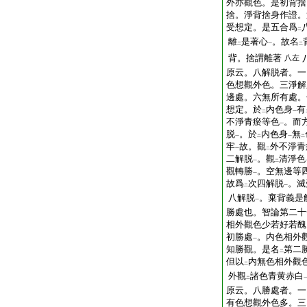
外亦觀色。是初背捨
捨。淨背捨身作證。
受想定。是五合爲
二
離
是著心
。故名
二
一
二
背。捨謂離著
八左
原云。八解脱者。一
色想觀外色。三淨解
邊處。六無所有處。
想定。於
内色身
有
二
一
不淨青瘀等色
。而
一
脱
。於
内色身
無
一
二
一
二
牢
故。觀
外不淨青
一
二
二解脱
。觀
清淨色
一
二
觀轉勝
。空無邊等
一
故爲
次四解脱
。滅
二
一
八解脱
。棄背義是
一
勝處也。智論第二十
相外觀色少若好若醜
初勝處
。内色相外
一
知勝觀。是名
第二
二
但以
内無色相外觀
二
外觀
諸色青黄赤白
二
原云。八勝處者。一
有色想觀外色多。三