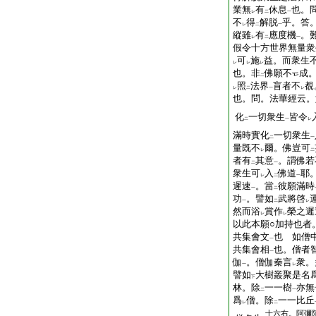
業無
有
休息
也。
レ
二
一
不
得
解脱
乎。答
レ
二
一
縱雖
有
應度機
。
レ
二
一
假令十方世界無量衆
可
施
益。而衆生
レ
レ
レ
也。非
佛願不
成
二
照
法界
盲者不
覩
レ
二
一
レ
也。問。法華經云。
化
一切衆生
皆令
二
一
レ
滿時實化
一切衆生
二
一
量既不
爾。佛豈可
レ
二
者有
其意
。謂佛若
二
一
衆生可
入
佛道
耶
レ
二
一
遲速
。當
彼願滿時
一
二
功
。譬如
武將啓
一
二
レ
然而浴
賞作
榮之遲
レ
レ
以此本願○加持也者
共集會文
也 如僧
一
共集會相
也。僧者
一
伽
。僧伽秦言
衆。
一
レ
譬如
大樹叢聚是名
下
林。除
一一樹
亦無
二
一
爲
僧。除
一一比丘
レ
二
十六右。阿彌