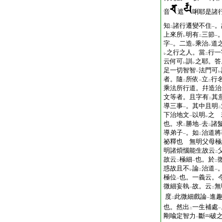
音
遮
唎耶是諸
知
諸行遷變不住
。
二
一
上來所
明有
三節
レ
二
一
字
。二造
乘治
道
一
レ
レ
之行之人。當
行一
レ
二
云何可
訓
之耶。答
レ
レ
足一切智智
法門可
一
レ
者。隨
所依
立
行
二
一
二
乘法所行道。幷造治
文等者。且字有
其
二
導三事
。其中且明
一
二
下治地文
以明
之 
一
レ
也。求
勝地
去
諸
二
一
二
導弟子
。如
治道將
一
二
祕釋也 無明父母極
明諸煩惱能生故云
二
故云
極細
也。於
二
一
二
惑故且不
論
治道
レ
二
一
極位
也。一義云。
一
微細妄執
故。云
無
一
二
度
此微細戲論
進
二
一
也。然出
一生補處
二
一
剛喩定智力
斷
破
一