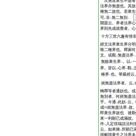
次應度衆生不盡者
法界亦無盡也。其故
種無二故也。若衆生
可
非
無二無別
レ
二
一
開題云。界者法界心
界則先成就覺者。心
十方三世六趣有情
經文法界衆生界分明
唯二種界也。釋家何
文。或觀
無盡法界
二
一
無餘衆生界
。以
一
二
界。皆以
心界
觀
二
一
レ
種界
也。華嚴經云
一
就無盡法界者。云
レ
轉釋等者通妨也。或
無別者。何經無盡法
乎。今通
此妨
云。
二
一
成
就無盡法界
故
一
即衆生界故也 後勤
來一利願已成滿故。
作
入定現瑞説法利
二
云。如來雖
所願已
二
得解脱衆生之法界未