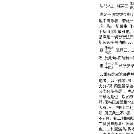
悉
法門
也。經第三
一
現
滿足一切智智金剛
地不滿等者。若此一
能
爲
一切衆生
作
レ
下
二
一
手所
勸請
最可也。
二
一
是滿足一切智智法門
切智智字句功能
云
一
悉地出
藏
疏釋云。
現品
依
於此句
而能施
二
一
十一之三
也
救護安
十四右
云爾時毘盧遮那世
也者。以下佛欲
説
レ
二
支分
現
四重曼荼羅
一
二
其支分曼荼羅
。先
一
三摩地是也 以如來
釋
爾時毘盧遮那○
二
大有
三。初明
二利
レ
二
明
所度衆生不
盡
二
不
息。初二利願成
二度脱無餘衆生界願
也。二利圓滿爲
覺
二