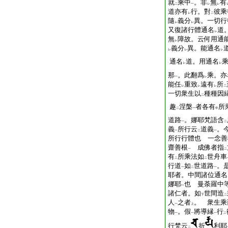
就
乘中
。非
無
有
二
一
レ
レ
道亦有
行。對
彼乘
レ
二
隨
義分
異。一切行
レ
レ
又復諸行體通名
道
レ
無
障故。云何用通
レ
義分
異。能通名
レ
レ
レ
通名
道。用通名
レ
レ
那
。此翻爲
乘。亦
一
レ
能任
重致
遠有
所
レ
レ
レ
二
一切衆生以
種種因
二
趣
涅槃
者各有
所
二
一
中
道路
。娜耶梵語含
一
二
義
所行云
道義
。
一
二
一
所行行體也 一念善
齋善根
成佛者指
一
二
有
所乘法如
世舟車
二
二
行道
如
世道路
。
一
二
一
耶者。中間諸位通名
娜耶
也 曼荼羅中
一
諸仁者。如
世間造
下
二
人
之者
。 衆生乘
一
上
物
。假
將導縁
行
一
一
一
二
行梵云
折
利耶
二