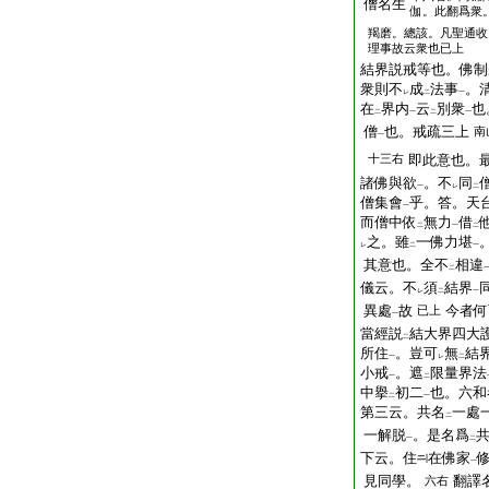
僧名生
伽。此翻爲衆
羯磨。總該。凡聖通收
理事故云衆也已上
結界説戒等也。佛制
衆則不
成
法事
。
レ
二
一
在
界内
云
別衆
也
二
一
二
一
僧
也。戒疏三上
南
一
十三右
即此意也。
諸佛與欲
。不
同
一
レ
二
僧集會
乎。答。天
一
而僧中依
無力
借
二
一
二
之。雖
一佛力堪
レ
二
一
其意也。全不
相違
二
儀云。不
須
結界
レ
二
一
異處
故
今者何
已上
一
當經説
結大界四大
二
所住
。豈可
無
結
一
レ
二
小戒
。遮
限量界法
一
二
中擧
初二
也。六和
二
一
第三云。共名
一處
二
一解脱
。是名爲
一
二
下云。住
在佛家
一
見同學。
翻譯
六右