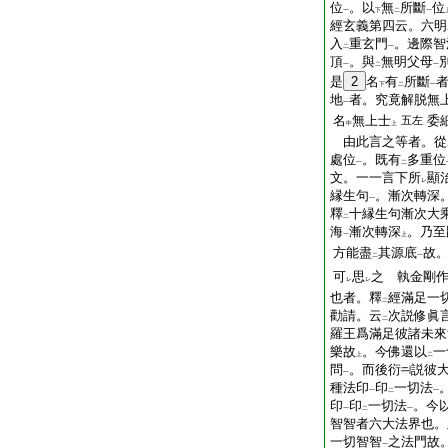
位
。以
無
所斷
位
一
下
二
一
經玄義第四云。六明
入
重玄門
。邊際智
二
一
頂
。與
無明父母
一
二
一
是
2
名
有
所斷
下
二
一
地
者。究竟解脱無
一
名
無上士
委
五左
中
上
由此言之等者。從
處位
。既有
多重位
一
二
文。一一言下所
顯
レ
縁生句
。漸次轉深
一
釋
十縁生句漸次大
二
海
漸次轉深
。乃至
一
上
方能盡
其源底
故
二
一
可
思
之 執金剛
レ
レ
也者。釋
經滿足一
二
勸請。云
次説修眞
二
羅王爲滿足彼諸未來
樂故
。今佛還以
一
上
二
問
。而後衍
説彼
一
種法印
印
一切法
一
二
一
印
印
一切法
。今
一
二
一
智智者六大法界也。
一切智智
之法門故
一