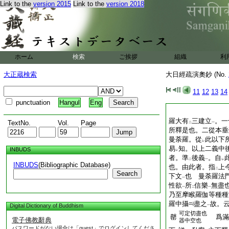
Link to the
version 2015
Link to the
version 2018
ホーム
検索
ご挨拶
組織
利
大正蔵検索
大日經疏演奧鈔 (No.
11
12
13
14
punctuation
Hangul
Eng
羅大有
三建立
。一
TextNo.
Vol.
Page
二
一
所釋是也。二從本垂
曼荼羅。從
此以下
レ
易
知。以上二義中
INBUDS
レ
者。準
後義
。自
二
一
レ
INBUDS
(Bibliographic Database)
也。由此者。指
上
二
Search
下文
也 曼荼羅法
一
性欲
所
信樂
無盡
一
二
一
乃至摩睺羅伽等種種
羅中攝
盡之
故。
Digital Dictionary of Buddhism
一
可定切盡也
罄
爲滿
電子佛教辭典
器中空也
パスワードがない場合は「guest」でログインしてくださ