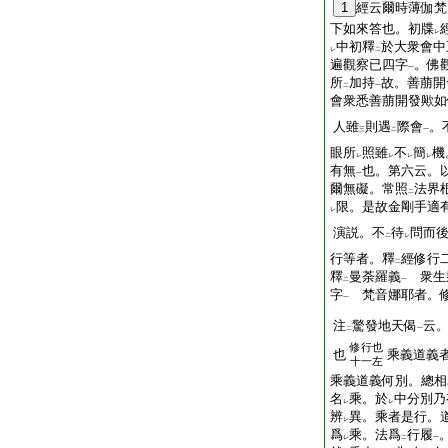
1
經云爾時薄伽梵
下如來答也。初牒
レ
中初釋
於大衆會中
レ
二
遍觀察已四字
。佛
一
所
加持
故。善萠開
二
一
會衆悉善萠開發歟如
人雖
則遇
際會
。
三
二
一
眼所
照雖
不
簡
機
レ
レ
レ
レ
有無
也。第六云。
一
爾無礙。常照
法界
二
限。是故金剛手適
レ
演説。不
待
問而
二
レ
行等者。釋
經修行
二
釋
曼荼羅義
衆生
二
一
字
梵音娜耶者。修
一
注
驚發地天偈
云
二
一
修行也
也
乘義道義
十一左
乘義道義何別。總相
名
乘。於
中分別乃
レ
レ
辨
異。乘者是行。
レ
爲
乘。法爲
行履
レ
二
一