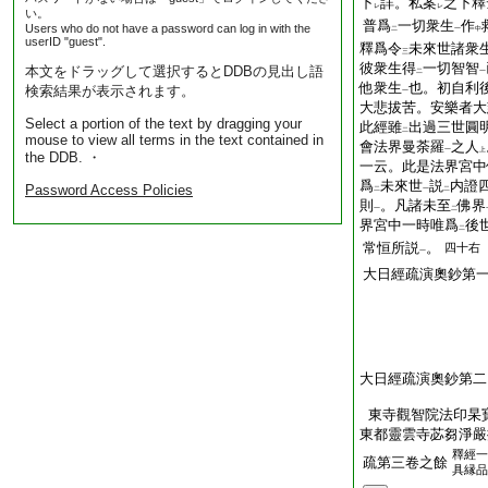
下
詳。私案
之下釋
レ
レ
い。
普爲
一切衆生
作
Users who do not have a password can log in with the
二
一
中
userID "guest".
釋爲令
未來世諸衆
三
彼衆生得
一切智智
本文をドラッグして選択するとDDBの見出し語
二
一
他衆生
也。初自利
検索結果が表示されます。
一
大悲拔苦。安樂者大
Select a portion of the text by dragging your
此經雖
出過三世圓
二
mouse to view all terms in the text contained in
會法界曼荼羅
之人
一
上
the DDB. ・
一云。此是法界宮中
爲
未來世
説
内證
Password Access Policies
二
一
二
則
。凡諸未至
佛界
一
二
界宮中一時唯爲
後
二
常恒所説
。
四十右
一
大日經疏演奧鈔第
大日經疏演奧鈔第二
東寺觀智院法印杲
東都靈雲寺苾芻淨嚴
釋經一
疏第三卷之餘
具縁品