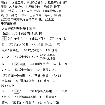
:
増益
。火風二輪。主
降伏攝召
。風輪有
攝
持
一
二
一
下
:
衆物
之功能
故。世界建立時。風輪居
最下
一
上
二
一
:
持
一世界
。又成
人身
之時。肺藏風大枝條
二
一
二
一
:
爲
皮。總持
一身
已安立第一等者。釋
經
レ
二
一
二
:
已説初界域諸尊方位等二句
也。已上第一
一
:
重漫荼羅畢
:
大日經疏演奧鈔第十三
畢
:
光云。此卷本疏多有
亂脱
曰
二
一
:
方便也
正以○門耳
正方○四
1
(一)
(二)
( )
:
行
約此○問也
如是○限也
(四)
(六)
(三)
:
鬚蘂○眷屬也
此是○之耳
從此
(八)
(七)
今鈔所出幷不
:
○説之
次於以下如
文
(九)
レ
二傳未及此義
:
又曰
頂現○之容
觀自在
(一)
2
菩薩
(三)
(二)
:
○上也
次於○倣此
此是○少也
(四)
(六)
:
青是○不白也
其像○觀音
如
(五)
(七)
(九)
:
微笑形
通身○金色
被服白衣
(八)
(十)
:
以下如
文
レ
:
又曰
所持○光焔也
首戴
(一)
3
第一
(六)
(二)
:
○之形
以種種○其體
此意言○
(四)
(三)
:
寶冠
以此○無量也
次於以下如
(五)
(七)