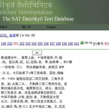
用条件
使い方
English
2216_
杲寶
撰 ) in Vol. 00
149
150
151
152
153
154
155
156
157
158
159
160
161
[行番号:
有
/
:
教成佛法中
。最尊上故。十地菩薩所
不
能
一
レ
レ
:
知。是以爲
冠。以
冠爲
首。專
如來事
。利
樂
レ
レ
レ
レ
二
一
:
一切有情
而在風輪等者。經第五
已上
祕密
一
:
云。大日如來下○降三世殊異。謂在
風輪
品
二
:
中
祕密品所説二明王別壇。三角半月
十四左
一
:
形。如
火風二大
。不動降三世二尊所住也。是
二
一
:
降伏攝召表示也。義釋第五云。經云。復次説
二
:
降三世眞言
者。亦是成辨諸事忿怒明王。此
一
:
中與不動尊
少有
差別
者。不動尊是大慧
一
二
一
:
火力。正降伏爲
用。降三世是大慧風力。正
レ
:
以
攝召
爲
用
五大中地水二輪。主
息災
已上
二
一
レ
二