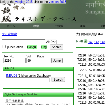
Link to the
version 2015
Link to the
version 2018
ホーム
検索
ご挨拶
組織
利
大正蔵検索
大日經疏演奧鈔 (No.
146
147
148
punctuation
Hangul
Eng
T2216_.59.0148a01
TextNo.
Vol.
Page
T2216_.59.0148a02
T2216_.59.0148a03
INBUDS
T2216_.59.0148a04
INBUDS
(Bibliographic Database)
T2216_.59.0148a05
Search
T2216_.59.0148a06
T2216_.59.0148a07
T2216_.59.0148a08
T2216_.59.0148a09
Digital Dictionary of Buddhism
T2216_.59.0148a10
電子佛教辭典
T2216_.59.0148a11
パスワードがない場合は「guest」でログインしてくださ