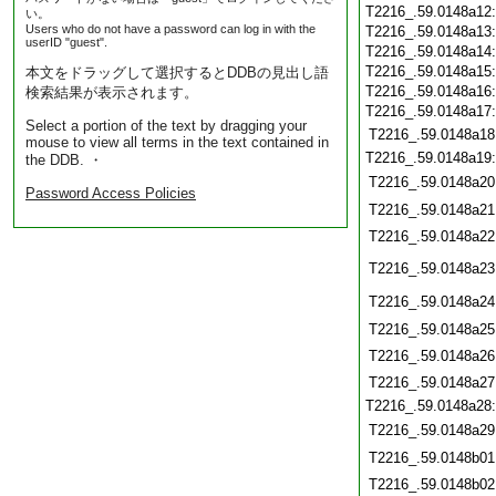
T2216_.59.0148a12
い。
Users who do not have a password can log in with the
T2216_.59.0148a13
userID "guest".
T2216_.59.0148a14
T2216_.59.0148a15
本文をドラッグして選択するとDDBの見出し語
T2216_.59.0148a16
検索結果が表示されます。
T2216_.59.0148a17
Select a portion of the text by dragging your
T2216_.59.0148a18
mouse to view all terms in the text contained in
T2216_.59.0148a19
the DDB. ・
T2216_.59.0148a20
Password Access Policies
T2216_.59.0148a21
T2216_.59.0148a22
T2216_.59.0148a23
T2216_.59.0148a24
T2216_.59.0148a25
T2216_.59.0148a26
T2216_.59.0148a27
T2216_.59.0148a28
T2216_.59.0148a29
T2216_.59.0148b01
T2216_.59.0148b02