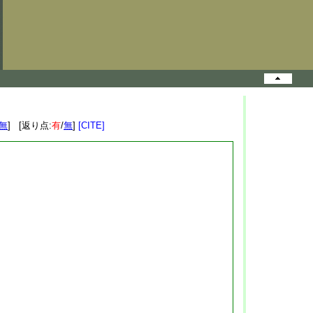
無
] [返り点:
有
/
無
]
[CITE]